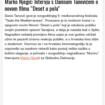
Marko Njegić: Intervju s Danisom Tanovićem o
novom filmu “Deset u pola”
Danis Tanović gost je ovogodišnjeg 9. međunarodnog festivala
“Taste the Mediterranean”. Povezano je to motivom hrane i s
njegovim novim filmom “Deset u pola” koji je oduševio publiku
svojim poetskim opisom Sarajeva, a ideja je nastala baš u Splitu.
Nagrađeni redatelj premijeru filma uspio je ove godine održati
uživo te pazariti izravnu reakciju publike, a u hrvatska kina stiže
u studenom. Osvrnuo se i na hrvatsku kinematografiju te je
usporedio sa srpskom rekavši kako postoji velika razlika u
količini ulaganja, a pohvalio i ovogodišnju nagrađivanu “Murinu”.
Intervjuira
Marko Njegi
ć za Slobodnu Dalmaciju