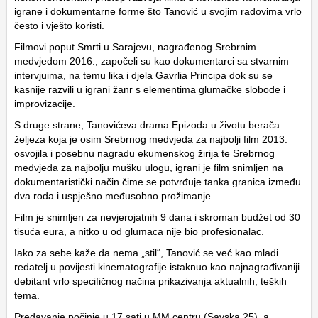
igrane i dokumentarne forme što Tanović u svojim radovima vrlo
često i vješto koristi.
Filmovi poput Smrti u Sarajevu, nagrađenog Srebrnim
medvjedom 2016., započeli su kao dokumentarci sa stvarnim
intervjuima, na temu lika i djela Gavrlia Principa dok su se
kasnije razvili u igrani žanr s elementima glumačke slobode i
improvizacije.
S druge strane, Tanovićeva drama Epizoda u životu berača
željeza koja je osim Srebrnog medvjeda za najbolji film 2013.
osvojila i posebnu nagradu ekumenskog žirija te Srebrnog
medvjeda za najbolju mušku ulogu, igrani je film snimljen na
dokumentaristički način čime se potvrđuje tanka granica između
dva roda i uspješno međusobno prožimanje.
Film je snimljen za nevjerojatnih 9 dana i skroman budžet od 30
tisuća eura, a nitko u od glumaca nije bio profesionalac.
Iako za sebe kaže da nema „stil“, Tanović se već kao mladi
redatelj u povijesti kinematografije istaknuo kao najnagrađivaniji
debitant vrlo specifičnog načina prikazivanja aktualnih, teških
tema.
Predavanje počinje u 17 sati u MM centru (Savska 25), a