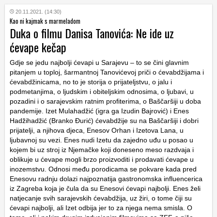
20.11.2021. (14:30)
Kao ni kajmak s marmeladom
Duka o filmu Danisa Tanovića: Ne ide uz
ćevape kečap
Gdje se jedu najbolji ćevapi u Sarajevu – to se čini glavnim
pitanjem u toploj, šarmantnoj Tanovićevoj priči o ćevabdžijama i
ćevabdžinicama, no to je storija o prijateljstvu, o jalu i
podmetanjima, o ljudskim i obiteljskim odnosima, o ljubavi, u
pozadini i o sarajevskim ratnim profiterima, o Baščaršiji u doba
pandemije. Izet Mulahadžić (igra ga Izudin Bajrović) i Enes
Hadžihadžić (Branko Đurić) ćevabdžije su na Baščaršiji i dobri
prijatelji, a njihova djeca, Enesov Orhan i Izetova Lana, u
ljubavnoj su vezi. Enes nudi Izetu da zajedno uđu u posao u
kojem bi uz stroj iz Njemačke koji doneseno meso razdvaja i
oblikuje u ćevape mogli brzo proizvoditi i prodavati ćevape u
inozemstvu. Odnosi među porodicama se pokvare kada pred
Enesovu radnju dolazi najpoznatija gastronomska influencerica
iz Zagreba koja je čula da su Enesovi ćevapi najbolji. Enes želi
natjecanje svih sarajevskih ćevabdžija, uz žiri, o tome čiji su
ćevapi najbolji, ali Izet odbija jer to za njega nema smisla. O