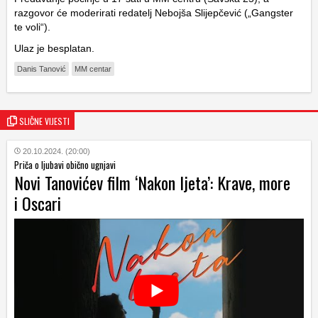
razgovor će moderirati redatelj Nebojša Slijepčević („Gangster
te voli“).
Ulaz je besplatan.
Danis Tanović
MM centar
SLIČNE VIJESTI
20.10.2024. (20:00)
Priča o ljubavi obično ugnjavi
Novi Tanovićev film ‘Nakon ljeta’: Krave, more
i Oscari