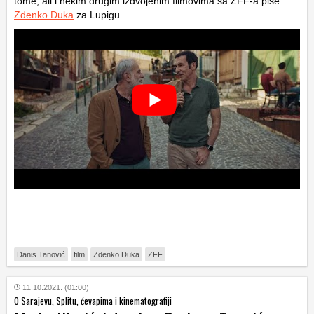
tome, ali i nekim drugim izdvojenim filmovima sa ZFF-a piše
Zdenko Duka
za Lupigu.
Danis Tanović
film
Zdenko Duka
ZFF
11.10.2021. (01:00)
O Sarajevu, Splitu, ćevapima i kinematografiji