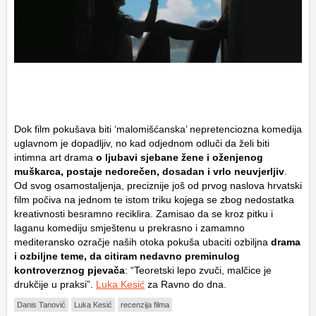
Dok film pokušava biti ‘malomišćanska’ nepretenciozna komedija
uglavnom je dopadljiv, no kad odjednom odluči da želi biti
intimna art drama
o ljubavi sjebane žene i oženjenog
muškarca, postaje nedorečen, dosadan i vrlo neuvjerljiv
.
Od svog osamostaljenja, preciznije još od prvog naslova hrvatski
film počiva na jednom te istom triku kojega se zbog nedostatka
kreativnosti besramno reciklira. Zamisao da se kroz pitku i
laganu komediju smještenu u prekrasno i zamamno
mediteransko ozračje naših otoka pokuša ubaciti ozbiljna
drama
i ozbiljne teme, da citiram nedavno preminulog
kontroverznog pjevača
: “Teoretski lepo zvuči, malčice je
drukčije u praksi”.
Luka Kesić
za Ravno do dna.
Danis Tanović
Luka Kesić
recenzija filma