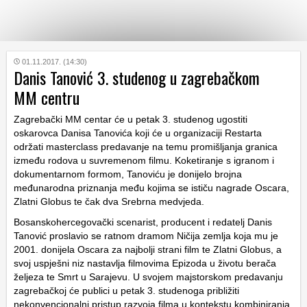
KATEGORIJE
01.11.2017. (14:30)
Danis Tanović 3. studenog u zagrebačkom
MM centru
HRVATSKI
WEB
Zagrebački MM centar će u petak 3. studenog ugostiti
oskarovca Danisa Tanovića koji će u organizaciji Restarta
održati masterclass predavanje na temu promišljanja granica
između rodova u suvremenom filmu. Koketiranje s igranom i
dokumentarnom formom, Tanoviću je donijelo brojna
međunarodna priznanja među kojima se ističu nagrade Oscara,
Zlatni Globus te čak dva Srebrna medvjeda.
Bosanskohercegovački scenarist, producent i redatelj Danis
Tanović proslavio se ratnom dramom Ničija zemlja koja mu je
2001. donijela Oscara za najbolji strani film te Zlatni Globus, a
svoj uspješni niz nastavlja filmovima Epizoda u životu berača
željeza te Smrt u Sarajevu. U svojem majstorskom predavanju
zagrebačkoj će publici u petak 3. studenoga približiti
nekonvencionalni pristup razvoja filma u kontekstu kombiniranja