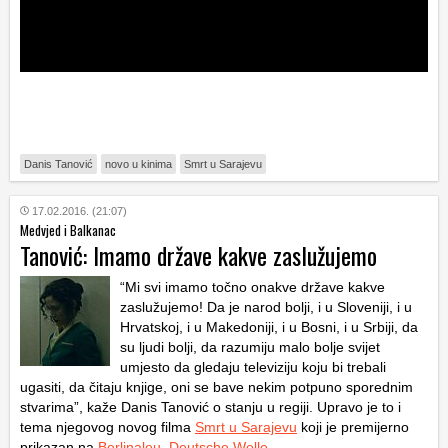
Danis Tanović
novo u kinima
Smrt u Sarajevu
17.02.2016. (21:07)
Medvjed i Balkanac
Tanović: Imamo države kakve zaslužujemo
“Mi svi imamo točno onakve države kakve
zaslužujemo! Da je narod bolji, i u Sloveniji, i u
Hrvatskoj, i u Makedoniji, i u Bosni, i u Srbiji, da
su ljudi bolji, da razumiju malo bolje svijet
umjesto da gledaju televiziju koju bi trebali
ugasiti, da čitaju knjige, oni se bave nekim potpuno sporednim
stvarima”, kaže Danis Tanović o stanju u regiji. Upravo je to i
tema njegovog novog filma
Smrt u Sarajevu
koji je premijerno
prikazan na
Berlinaleu
.
Deutsche Welle