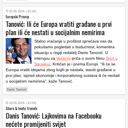
20.05.2016. (15:16)
Europski Princip
Tanović: Ili će Europa vratiti građane u prvi
plan ili će nestati u socijalnim nemirima
Stalno vraćanje u prošlost sprečava nas da
pokušamo pogledati u budućnost, komentira
situaciju u regiji redatelj Danis Tanović. U
intervjuu za
Večernji
priča o svom filmu
Smrt u
Sarajevu
. Kritičan je i prema Europi. “Ili će se
Europa vratiti idejama zbog kojih je nastala, staviti građane u
prvi plan, ispred ekonomije i korporativnog sustava ili će nestati
u socijalnim nemirima”, kaže Tanović.
Danis Tanović
15.05.2016. (12:04)
Share & Invite friends
Danis Tanović: Lajkovima na Facebooku
nećete promijeniti svijet