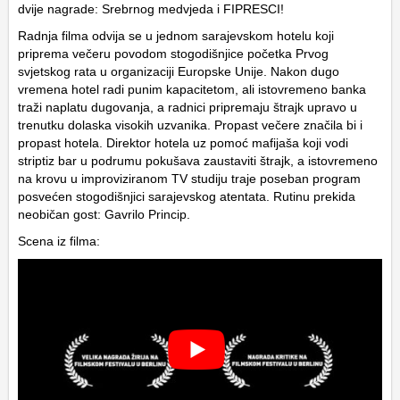
dvije nagrade: Srebrnog medvjeda i FIPRESCI!
Radnja filma odvija se u jednom sarajevskom hotelu koji
priprema večeru povodom stogodišnjice početka Prvog
svjetskog rata u organizaciji Europske Unije. Nakon dugo
vremena hotel radi punim kapacitetom, ali istovremeno banka
traži naplatu dugovanja, a radnici pripremaju štrajk upravo u
trenutku dolaska visokih uzvanika. Propast večere značila bi i
propast hotela. Direktor hotela uz pomoć mafijaša koji vodi
striptiz bar u podrumu pokušava zaustaviti štrajk, a istovremeno
na krovu u improviziranom TV studiju traje poseban program
posvećen stogodišnjici sarajevskog atentata. Rutinu prekida
neobičan gost: Gavrilo Princip.
Scena iz filma: