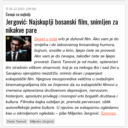
25.12.2021. (00:00)
Ćevapi su najbolji
Jergović: Najskuplji bosanski film, snimljen za
nikakve pare
Deset u pola
vrlo je duhovit film. Ako vam je do
smijeha i do takozvanog bosanskog humora,
bujrum, izvolite u kino, lijepo ćete se provesti.
Ako vam je do ćevapa, također ćete se lijepo
provesti. Danis Tanović je od muke, opterećen
tim strašnim viškom stvarnosti, koji je za nekoga tko i sad živi u
Sarajevu vjerojatno neizdrživ, snimio divan i paperjast
eskapistički film. Njegova neusporediva veličina u ovdašnjim
kinematografijama tiče se činjenice da su eskapistički filmovi u
vremena opterećena društvenom depresijom, nervozom,
histerijom, apsolutni privilegij i monopol vrlo bogatih društava i
kultura. Filmska bajka ozbiljan je, premda perverzan, oblik
autorefleksije jedne kulture. U njezinu se eskapizmu ogledamo
kao u iskrivljenom ogledalu
– piše Miljenko Jergović.
Express
…
Danis Tanović
Miljenko Jergović