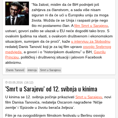
“Na žalost, mislim da će BiH podnijeti još
zahtjeva za članstvom, a sada više nisam
siguran ni da će ući u Europsku uniju za moga
života. Možda će se Unija i raspasti prije nego
što mi postanemo član. A
film Smrt u Sarajevu
,
ustvari, govori zašto se ulazak u EU neće dogoditi tako brzo. S
ovakvim ljudima na vlasti, s ovakvom društvenom i ekonomskom
situacijom, sumnjam da će proći”, kaže
u intervjuu za Slobodnu
redatelj Danis Tanović koji je za taj film upravo
osvojio Srebrnog
medvjeda
, a govori i o “historijskom dualizmu” u BiH,
Gavrilu
Principu
, političkoj i društvenoj situaciji i jalovom Facebook
aktivizmu.
Danis Tanović
intervju
Smrt u Sarajevu
03.05.2016. (16:12)
‘Smrt u Sarajevu’ od 12. svibnja u kinima
U kinima se 12. svibnja počinje prikazivati
Smrt u Sarajevu
, novi
film Danisa Tanovića, redatelja Oscarom nagrađene ‘Ničije
zemlje’ i ‘Epizode u životu berača željeza’.
Film je na ovogodišnjem filmskom festivalu u Berlinu osvojio