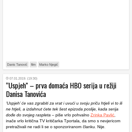
Danis Tanović
film
Marko Njegić
07.01.2019. (19:30)
“Uspjeh” – prva domaća HBO serija u režiji
Danisa Tanovića
‘Uspjeh’ će vas zgrabiti za vrat i uvući u svoju priču htjeli vi to ili
ne htjeli, a izdahnut ćete tek šest epizoda poslije, kada serija
dođe do svojeg raspleta
– piše vrlo pohvalno
Zrinka Pavlić
,
inače vrlo kritična TV kritičarka Tportala, da smo s nevjericom
pretraživali ne radi li se o sponzoriranom članku. Nije.