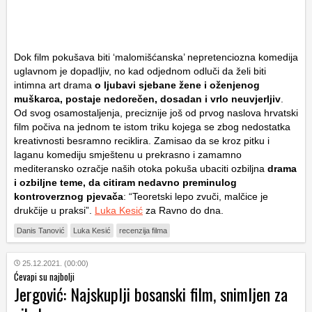
Dok film pokušava biti ‘malomišćanska’ nepretenciozna komedija
uglavnom je dopadljiv, no kad odjednom odluči da želi biti
intimna art drama
o ljubavi sjebane žene i oženjenog
muškarca, postaje nedorečen, dosadan i vrlo neuvjerljiv
.
Od svog osamostaljenja, preciznije još od prvog naslova hrvatski
film počiva na jednom te istom triku kojega se zbog nedostatka
kreativnosti besramno reciklira. Zamisao da se kroz pitku i
laganu komediju smještenu u prekrasno i zamamno
mediteransko ozračje naših otoka pokuša ubaciti ozbiljna
drama
i ozbiljne teme, da citiram nedavno preminulog
kontroverznog pjevača
: “Teoretski lepo zvuči, malčice je
drukčije u praksi”.
Luka Kesić
za Ravno do dna.
Danis Tanović
Luka Kesić
recenzija filma
25.12.2021. (00:00)
Ćevapi su najbolji
Jergović: Najskuplji bosanski film, snimljen za