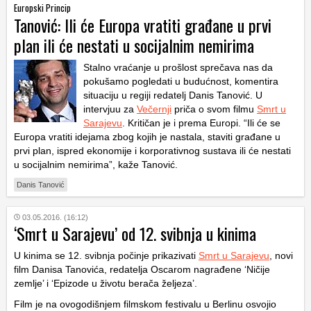
Europski Princip
Tanović: Ili će Europa vratiti građane u prvi
plan ili će nestati u socijalnim nemirima
Stalno vraćanje u prošlost sprečava nas da
pokušamo pogledati u budućnost, komentira
situaciju u regiji redatelj Danis Tanović. U
intervjuu za
Večernji
priča o svom filmu
Smrt u
Sarajevu
. Kritičan je i prema Europi. “Ili će se
Europa vratiti idejama zbog kojih je nastala, staviti građane u
prvi plan, ispred ekonomije i korporativnog sustava ili će nestati
u socijalnim nemirima”, kaže Tanović.
Danis Tanović
03.05.2016. (16:12)
‘Smrt u Sarajevu’ od 12. svibnja u kinima
U kinima se 12. svibnja počinje prikazivati
Smrt u Sarajevu
, novi
film Danisa Tanovića, redatelja Oscarom nagrađene ‘Ničije
zemlje’ i ‘Epizode u životu berača željeza’.
Film je na ovogodišnjem filmskom festivalu u Berlinu osvojio