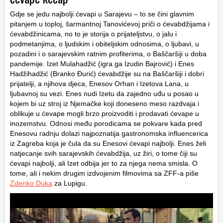
Gdje se jedu najbolji ćevapi u Sarajevu – to se čini glavnim
pitanjem u toploj, šarmantnoj Tanovićevoj priči o ćevabdžijama i
ćevabdžinicama, no to je storija o prijateljstvu, o jalu i
podmetanjima, o ljudskim i obiteljskim odnosima, o ljubavi, u
pozadini i o sarajevskim ratnim profiterima, o Baščaršiji u doba
pandemije. Izet Mulahadžić (igra ga Izudin Bajrović) i Enes
Hadžihadžić (Branko Đurić) ćevabdžije su na Baščaršiji i dobri
prijatelji, a njihova djeca, Enesov Orhan i Izetova Lana, u
ljubavnoj su vezi. Enes nudi Izetu da zajedno uđu u posao u
kojem bi uz stroj iz Njemačke koji doneseno meso razdvaja i
oblikuje u ćevape mogli brzo proizvoditi i prodavati ćevape u
inozemstvu. Odnosi među porodicama se pokvare kada pred
Enesovu radnju dolazi najpoznatija gastronomska influencerica
iz Zagreba koja je čula da su Enesovi ćevapi najbolji. Enes želi
natjecanje svih sarajevskih ćevabdžija, uz žiri, o tome čiji su
ćevapi najbolji, ali Izet odbija jer to za njega nema smisla. O
tome, ali i nekim drugim izdvojenim filmovima sa ZFF-a piše
Zdenko Duka
za Lupigu.