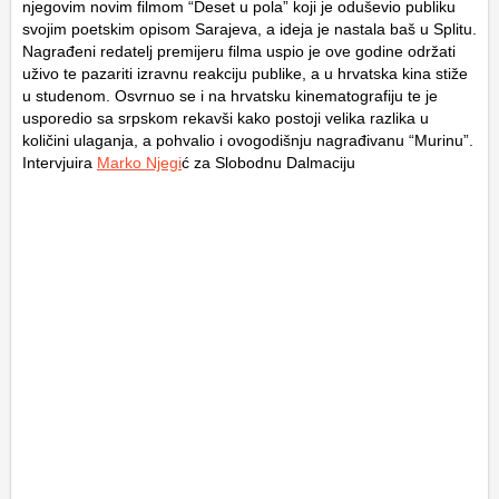
njegovim novim filmom “Deset u pola” koji je oduševio publiku
svojim poetskim opisom Sarajeva, a ideja je nastala baš u Splitu.
Nagrađeni redatelj premijeru filma uspio je ove godine održati
uživo te pazariti izravnu reakciju publike, a u hrvatska kina stiže
u studenom. Osvrnuo se i na hrvatsku kinematografiju te je
usporedio sa srpskom rekavši kako postoji velika razlika u
količini ulaganja, a pohvalio i ovogodišnju nagrađivanu “Murinu”.
Intervjuira
Marko Njegi
ć za Slobodnu Dalmaciju