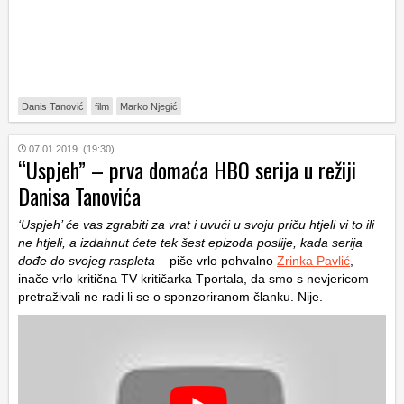
Danis Tanović
film
Marko Njegić
07.01.2019. (19:30)
“Uspjeh” – prva domaća HBO serija u režiji
Danisa Tanovića
‘Uspjeh’ će vas zgrabiti za vrat i uvući u svoju priču htjeli vi to ili
ne htjeli, a izdahnut ćete tek šest epizoda poslije, kada serija
dođe do svojeg raspleta
– piše vrlo pohvalno
Zrinka Pavlić
,
inače vrlo kritična TV kritičarka Tportala, da smo s nevjericom
pretraživali ne radi li se o sponzoriranom članku. Nije.