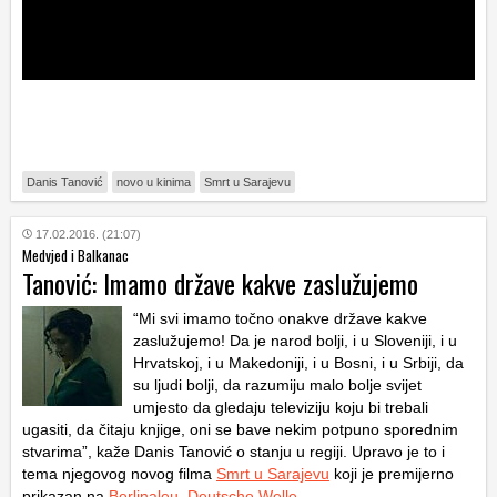
Danis Tanović
novo u kinima
Smrt u Sarajevu
17.02.2016. (21:07)
Medvjed i Balkanac
Tanović: Imamo države kakve zaslužujemo
“Mi svi imamo točno onakve države kakve
zaslužujemo! Da je narod bolji, i u Sloveniji, i u
Hrvatskoj, i u Makedoniji, i u Bosni, i u Srbiji, da
su ljudi bolji, da razumiju malo bolje svijet
umjesto da gledaju televiziju koju bi trebali
ugasiti, da čitaju knjige, oni se bave nekim potpuno sporednim
stvarima”, kaže Danis Tanović o stanju u regiji. Upravo je to i
tema njegovog novog filma
Smrt u Sarajevu
koji je premijerno
prikazan na
Berlinaleu
.
Deutsche Welle