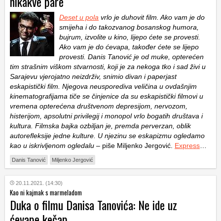
nikakve pare
Deset u pola
vrlo je duhovit film. Ako vam je do
smijeha i do takozvanog bosanskog humora,
bujrum, izvolite u kino, lijepo ćete se provesti.
Ako vam je do ćevapa, također ćete se lijepo
provesti. Danis Tanović je od muke, opterećen
tim strašnim viškom stvarnosti, koji je za nekoga tko i sad živi u
Sarajevu vjerojatno neizdrživ, snimio divan i paperjast
eskapistički film. Njegova neusporediva veličina u ovdašnjim
kinematografijama tiče se činjenice da su eskapistički filmovi u
vremena opterećena društvenom depresijom, nervozom,
histerijom, apsolutni privilegij i monopol vrlo bogatih društava i
kultura. Filmska bajka ozbiljan je, premda perverzan, oblik
autorefleksije jedne kulture. U njezinu se eskapizmu ogledamo
kao u iskrivljenom ogledalu
– piše Miljenko Jergović.
Express
…
Danis Tanović
Miljenko Jergović
20.11.2021. (14:30)
Kao ni kajmak s marmeladom
Duka o filmu Danisa Tanovića: Ne ide uz
ćevape kečap