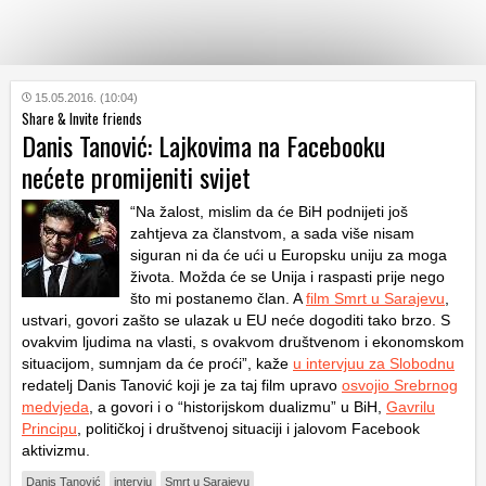
KATEGORIJE
15.05.2016. (10:04)
Share & Invite friends
Danis Tanović: Lajkovima na Facebooku
HRVATSKI
nećete promijeniti svijet
WEB
“Na žalost, mislim da će BiH podnijeti još
zahtjeva za članstvom, a sada više nisam
siguran ni da će ući u Europsku uniju za moga
života. Možda će se Unija i raspasti prije nego
što mi postanemo član. A
film Smrt u Sarajevu
,
ustvari, govori zašto se ulazak u EU neće dogoditi tako brzo. S
ovakvim ljudima na vlasti, s ovakvom društvenom i ekonomskom
situacijom, sumnjam da će proći”, kaže
u intervjuu za Slobodnu
redatelj Danis Tanović koji je za taj film upravo
osvojio Srebrnog
medvjeda
, a govori i o “historijskom dualizmu” u BiH,
Gavrilu
Principu
, političkoj i društvenoj situaciji i jalovom Facebook
aktivizmu.
Danis Tanović
intervju
Smrt u Sarajevu