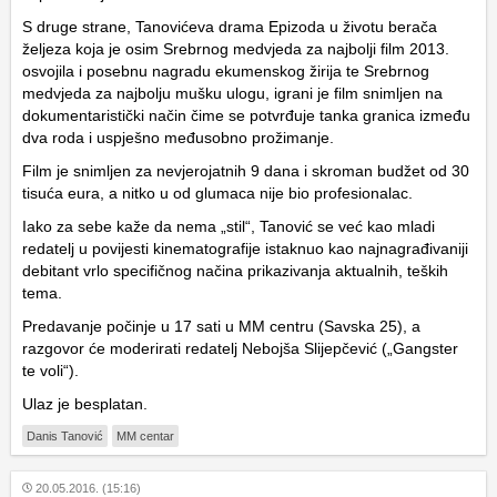
S druge strane, Tanovićeva drama Epizoda u životu berača
željeza koja je osim Srebrnog medvjeda za najbolji film 2013.
osvojila i posebnu nagradu ekumenskog žirija te Srebrnog
medvjeda za najbolju mušku ulogu, igrani je film snimljen na
dokumentaristički način čime se potvrđuje tanka granica između
dva roda i uspješno međusobno prožimanje.
Film je snimljen za nevjerojatnih 9 dana i skroman budžet od 30
tisuća eura, a nitko u od glumaca nije bio profesionalac.
Iako za sebe kaže da nema „stil“, Tanović se već kao mladi
redatelj u povijesti kinematografije istaknuo kao najnagrađivaniji
debitant vrlo specifičnog načina prikazivanja aktualnih, teških
tema.
Predavanje počinje u 17 sati u MM centru (Savska 25), a
razgovor će moderirati redatelj Nebojša Slijepčević („Gangster
te voli“).
Ulaz je besplatan.
Danis Tanović
MM centar
20.05.2016. (15:16)