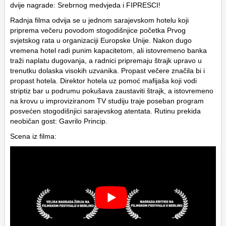
dvije nagrade: Srebrnog medvjeda i FIPRESCI!
Radnja filma odvija se u jednom sarajevskom hotelu koji
priprema večeru povodom stogodišnjice početka Prvog
svjetskog rata u organizaciji Europske Unije. Nakon dugo
vremena hotel radi punim kapacitetom, ali istovremeno banka
traži naplatu dugovanja, a radnici pripremaju štrajk upravo u
trenutku dolaska visokih uzvanika. Propast večere značila bi i
propast hotela. Direktor hotela uz pomoć mafijaša koji vodi
striptiz bar u podrumu pokušava zaustaviti štrajk, a istovremeno
na krovu u improviziranom TV studiju traje poseban program
posvećen stogodišnjici sarajevskog atentata. Rutinu prekida
neobičan gost: Gavrilo Princip.
Scena iz filma: