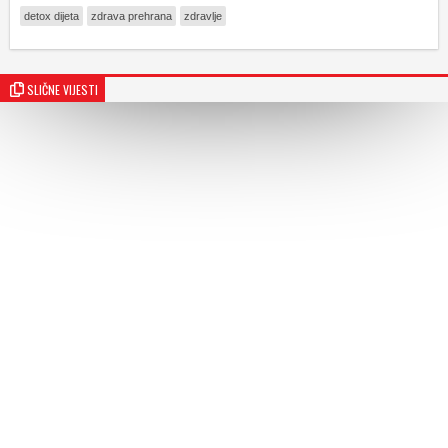
detox dijeta
zdrava prehrana
zdravlje
SLIČNE VIJESTI