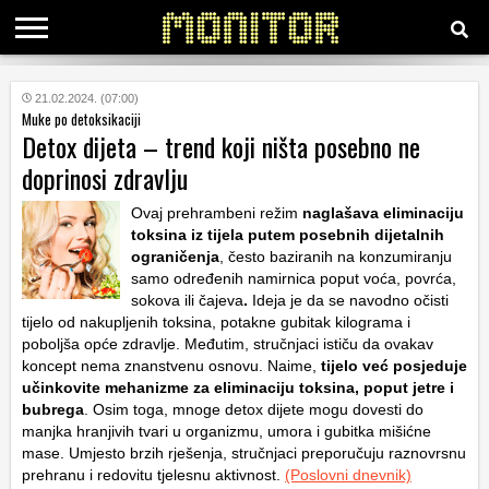
KATEGORIJE
21.02.2024. (07:00)
Muke po detoksikaciji
Detox dijeta – trend koji ništa posebno ne
HRVATSKI
doprinosi zdravlju
WEB
Ovaj prehrambeni režim
naglašava eliminaciju
toksina iz tijela putem posebnih dijetalnih
ograničenja
, često baziranih na konzumiranju
samo određenih namirnica poput voća, povrća,
sokova ili čajeva
.
Ideja je da se navodno očisti
tijelo od nakupljenih toksina, potakne gubitak kilograma i
poboljša opće zdravlje. Međutim, stručnjaci ističu da ovakav
koncept nema znanstvenu osnovu. Naime,
tijelo već posjeduje
učinkovite mehanizme za eliminaciju toksina, poput jetre i
bubrega
. Osim toga, mnoge detox dijete mogu dovesti do
manjka hranjivih tvari u organizmu, umora i gubitka mišićne
mase. Umjesto brzih rješenja, stručnjaci preporučuju raznovrsnu
prehranu i redovitu tjelesnu aktivnost.
(Poslovni dnevnik)