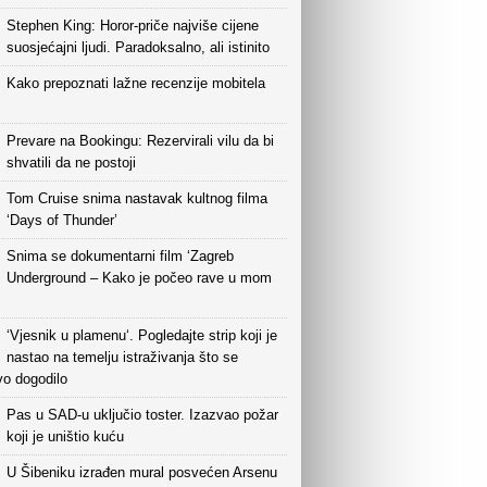
Stephen King: Horor-priče najviše cijene
suosjećajni ljudi. Paradoksalno, ali istinito
Kako prepoznati lažne recenzije mobitela
Prevare na Bookingu: Rezervirali vilu da bi
shvatili da ne postoji
Tom Cruise snima nastavak kultnog filma
‘Days of Thunder’
Snima se dokumentarni film ‘Zagreb
Underground – Kako je počeo rave u mom
‘Vjesnik u plamenu‘. Pogledajte strip koji je
nastao na temelju istraživanja što se
vo dogodilo
Pas u SAD-u uključio toster. Izazvao požar
koji je uništio kuću
U Šibeniku izrađen mural posvećen Arsenu