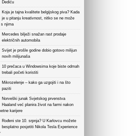
Dediću
Koja je tajna kvalitete belgijskog piva? Kada
je u pitanju kreativnost, nitko se ne može
i s njima
Mercedes bilježi snažan rast prodaje
električnih automobila
Svijet je prošle godine dobio gotovo milijun
novih milijunaša
10 prečaca u Windowsima koje biste odmah
trebali početi koristiti
Mikrozelenje – kako ga uzgojiti i na što
paziti
Norveški junak Svjetskog prvenstva
Haaland već planira život na farmi nakon
etne karijere
Rođeni ste 10. srpnja? U Karlovcu možete
besplatno posjetiti Nikola Tesla Experience
r