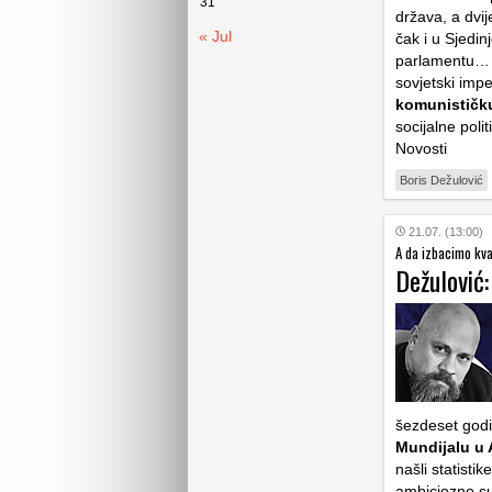
31
država, a dvi
« Jul
čak i u Sjedi
parlamentu… n
sovjetski impe
komunističk
socijalne poli
Novosti
Boris Dežulović
21.07. (13:00)
A da izbacimo kva
Dežulović:
šezdeset god
Mundijalu u 
našli statisti
ambiciozno su