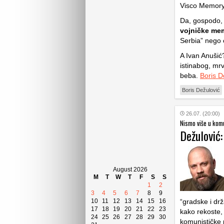
Visco Memory
Da, gospodo,
vojničke mem
Serbia” nego 
A Ivan Anušić
istinabog, mrv
beba.
Boris D
Boris Dežulović
26.07. (20:00)
Nismo više u komu
Dežulović
August 2026
M
T
W
T
F
S
S
1
2
3
4
5
6
7
8
9
10
11
12
13
14
15
16
“gradske i dr
17
18
19
20
21
22
23
kako rekoste, 
24
25
26
27
28
29
30
komunističke p