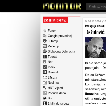
Search
for:
HRVATSKI WEB
08.11.2024. (16
Istraga je u toku,
Dežulović:
Forum
Google prevoditelj
Jutarnji
Večernji
Slobodna Dalmacija
Tportal
Net
bi bio samo j
Index
postojala – D
Dnevnik
Da su Države,
24sata
ministarstvima
Novi list
kompanijama z
HRT vijesti
sezonskoj akci
Ponuda dana
limuzine, um
Bug
oči, a umjest
svečano otvar
1 klik do svega