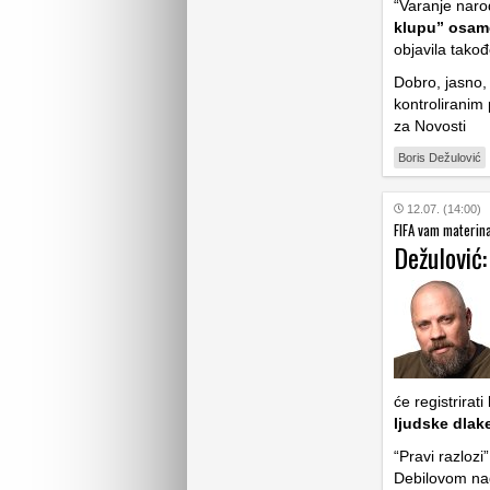
“Varanje naro
klupu” osamd
objavila tako
Dobro, jasno, 
kontroliranim
za Novosti
Boris Dežulović
12.07. (14:00)
FIFA vam materina
Dežulović
će registrirat
ljudske dlak
“Pravi razloz
Debilovom na