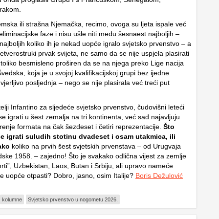
Irakom.
ska ili strašna Njemačka, recimo, ovoga su ljeta ispale već
liminacijske faze i nisu ušle niti među šesnaest najboljih –
najboljih koliko ih je nekad uopće igralo svjetsko prvenstvo – a
 četverostruki prvak svijeta, ne samo da se nije uspjela plasirati
 toliko besmisleno proširen da se na njega preko Lige nacija
Švedska, koja je u svojoj kvalifikacijskoj grupi bez ijedne
vjerljivo posljednja – nego se nije plasirala već treći put
itelji Infantino za sljedeće svjetsko prvenstvo, čudovišni leteći
 se igrati u šest zemalja na tri kontinenta, već sad najavljuju
enje formata na čak šezdeset i četiri reprezentacije.
Što
e igrati suludih stotinu dvadeset i osam utakmica, ili
ako
koliko na prvih šest svjetskih prvenstava – od Urugvaja
ske 1958. – zajedno! Što je svakako odlična vijest za zemlje
rti”, Uzbekistan, Laos, Butan i Srbiju, ali upravo nameće
će uopće otpasti? Dobro, jasno, osim Italije?
Boris Dežulović
kolumne
Svjetsko prvenstvo u nogometu 2026.