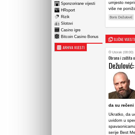
umjesto nepri
Sponzorirane vijesti
više ne poniž
HRsport
Rizik
Boris Dežulović
Slotovi
Casino igre
Bitcoin Casino Bonus
SLIČNE VIJESTI
ARHIVA VIJESTI
Utorak (08:00)
Obrana i zaštita 
Dežulović:
da su rečeni
Ukratko, da u
uvidom u spec
spavaonicama 
serije Best M