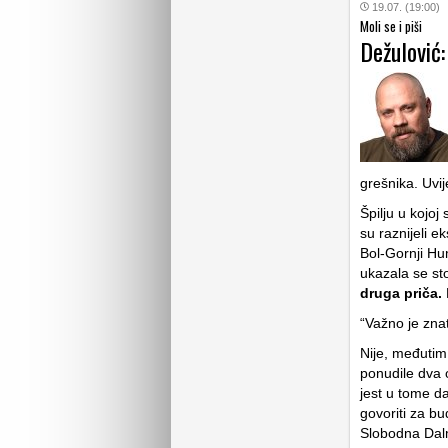
19.07. (19:00)
Moli se i piši
Dežulović
grešnika. Uvij
Špilju u kojo
su raznijeli 
Bol-Gornji H
ukazala se sto
druga priča.
“Važno je znati
Nije, međutim
ponudile dva 
jest u tome da
govoriti za bu
Slobodna Dalma