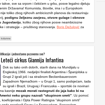
je takve, sve sa srpom i čekićem u grbu, posve legalno djeluju
njenim Državama! Komunista, štoviše, ima i u Europskom
ije toliko zbog njihovih ambicioznih planova da restauriraju
rij,
podignu željeznu zavjesu, otvore gulage i obnove
u Jugoslaviju
, koliko zbog njihove posve neambiciozne
tike i strategije – priuštivog stanovanja.
Boris Dežulović
za
kolumne
lifikacije i jednostavno pozovemo sve?
 Leteći cirkus Giannija Infantina
Dok su tako onih dobrih, starih dana na Mundijalu u
Engleskoj 1966. nedjeljni finalisti Argentina i Španjolska u
Grupi 2 igrali još i sa strašnom Beckenbauerovom
Zapadnom Njemačkom – u Grupi 1, samo podsjećam, tada
su igrali i Brazil, Urugvaj i Francuska – sportski će novinari
ina kasnije
mozak morati rastegnuti do jaja kako bi na
Americi neku grupu nazvali “skupinom smrti”
. Uz pomoć
ke, koeficijenata i Opta Power Ratingsa “skupinom smrti”
 onda proglasili Grupu I s Francuskom, Senegalom,