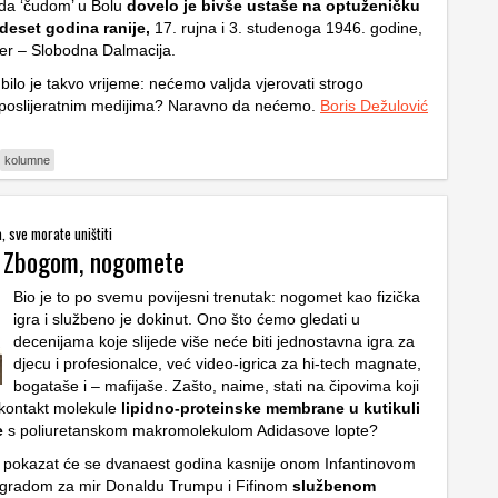
da ‘čudom’ u Bolu
dovelo je bivše ustaše na optuženičku
eset godina ranije,
17. rujna i 3. studenoga 1946. godine,
đer – Slobodna Dalmacija.
bilo je takvo vrijeme: nećemo valjda vjerovati strogo
 poslijeratnim medijima? Naravno da nećemo.
Boris Dežulović
kolumne
, sve morate uništiti
: Zbogom, nogomete
Bio je to po svemu povijesni trenutak: nogomet kao fizička
igra i službeno je dokinut. Ono što ćemo gledati u
decenijama koje slijede više neće biti jednostavna igra za
djecu i profesionalce, već video-igrica za hi-tech magnate,
bogataše i – mafijaše. Zašto, naime, stati na čipovima koji
i kontakt molekule
lipidno-proteinske membrane u kutikuli
e
s poliuretanskom makromolekulom Adidasove lopte?
i” pokazat će se dvanaest godina kasnije onom
Infantinovom
gradom za mir
Donaldu Trumpu
i Fifinom
službenom