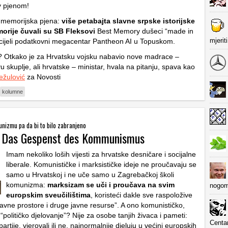
 pjenom!
 memorijska pjena:
više petabajta slavne srpske istorijske
orije čuvali su SB Fleksovi
Best Memory dušeci “made in
mjerit
cijeli podatkovni megacentar Pantheon AI u Topuskom.
? Otkako je za Hrvatsku vojsku nabavio nove madrace –
u skuplje, ali hrvatske – ministar, hvala na pitanju, spava kao
ežulović
za Novosti
kolumne
nizmu pa da bi to bilo zabranjeno
: Das Gespenst des Kommunismus
Imam nekoliko loših vijesti za hrvatske desničare i socijalne
liberale. Komunističke i marksističke ideje ne proučavaju se
samo u Hrvatskoj i ne uče samo u Zagrebačkoj školi
komunizma:
marksizam se uči i proučava na svim
nogom
europskim sveučilištima
, koristeći dakle sve raspoložive
žavne prostore i druge javne resurse”. A ono komunističko,
“političko djelovanje”? Nije za osobe tanjih živaca i pameti:
Centa
artije, vjerovali ili ne, najnormalnije djeluju u većini europskih