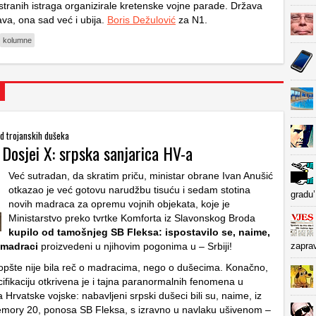
stranih istraga organizirale kretenske vojne parade. Država
ava, ona sad već i ubija.
Boris Dežulović
za N1.
kolumne
od trojanskih dušeka
 Dosjei X: srpska sanjarica HV-a
Već sutradan, da skratim priču, ministar obrane Ivan Anušić
otkazao je već gotovu narudžbu tisuću i sedam stotina
gradu’
novih madraca za opremu vojnih objekata, koje je
Ministarstvo preko tvrtke Komforta iz Slavonskog Broda
kupilo od tamošnjeg SB Fleksa: ispostavilo se, naime,
 madraci
proizvedeni u njihovim pogonima u – Srbiji!
zapra
opšte nije bila reč o madracima, nego o dušecima. Konačno,
ifikaciju otkrivena je i tajna paranormalnih fenomena u
Hrvatske vojske: nabavljeni srpski dušeci bili su, naime, iz
emory 20, ponosa SB Fleksa, s izravno u navlaku ušivenom –