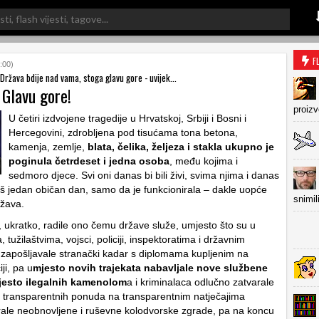
F
:00)
 Država bdije nad vama, stoga glavu gore - uvijek...
 Glavu gore!
proiz
U četiri izdvojene tragedije u Hrvatskoj, Srbiji i Bosni i
Hercegovini, zdrobljena pod tisućama tona betona,
kamenja, zemlje,
blata, čelika, željeza i stakla ukupno je
poginula četrdeset i jedna osoba
, među kojima i
sedmoro djece. Svi oni danas bi bili živi, svima njima i danas
oš jedan običan dan, samo da je funkcionirala – dakle uopće
snimil
ržava.
 ukratko, radile ono čemu države služe, umjesto što su u
, tužilaštvima, vojsci, policiji, inspektoratima i državnim
apošljavale stranački kadar s diplomama kupljenim na
ji, pa u
mjesto novih trajekata nabavljale nove službene
jesto ilegalnih kamenolom
a i kriminalaca odlučno zatvarale
o transparentnih ponuda na transparentnim natječajima
ale neobnovljene i ruševne kolodvorske zgrade, pa na koncu