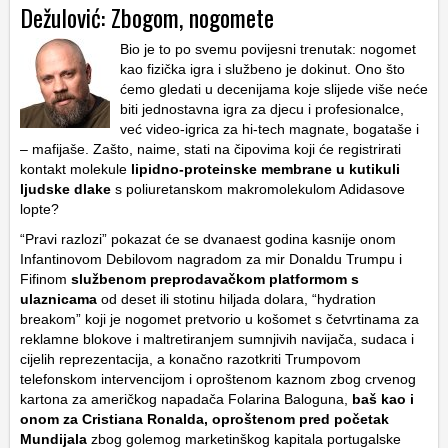
Dežulović: Zbogom, nogomete
Bio je to po svemu povijesni trenutak: nogomet
kao fizička igra i službeno je dokinut. Ono što
ćemo gledati u decenijama koje slijede više neće
biti jednostavna igra za djecu i profesionalce,
već video-igrica za hi-tech magnate, bogataše i
– mafijaše. Zašto, naime, stati na čipovima koji će registrirati
kontakt molekule
lipidno-proteinske membrane u kutikuli
ljudske dlake
s poliuretanskom makromolekulom Adidasove
lopte?
“Pravi razlozi” pokazat će se dvanaest godina kasnije onom
Infantinovom
Debilovom nagradom za mir
Donaldu Trumpu
i
Fifinom
službenom preprodavačkom platformom s
ulaznicama
od deset ili stotinu hiljada dolara, “hydration
breakom” koji je nogomet pretvorio u košomet s četvrtinama za
reklamne blokove i maltretiranjem sumnjivih navijača, sudaca i
cijelih reprezentacija, a konačno razotkriti Trumpovom
telefonskom intervencijom i oproštenom kaznom zbog crvenog
kartona za američkog napadača
Folarina Baloguna
,
baš kao i
onom za Cristiana Ronalda, oproštenom pred početak
Mundijala
zbog golemog marketinškog kapitala portugalske