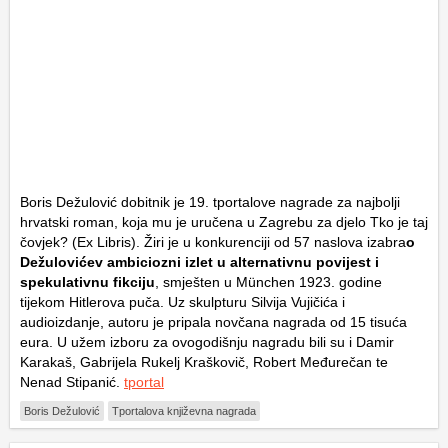
Boris Dežulović dobitnik je 19. tportalove nagrade za najbolji
hrvatski roman, koja mu je uručena u Zagrebu za djelo
Tko je taj
čovjek?
(Ex Libris). Žiri je u konkurenciji od 57 naslova izabra
o
Dežulovićev ambiciozni izlet u alternativnu povijest i
spekulativnu fikciju
, smješten u München 1923. godine
tijekom Hitlerova puča. Uz skulpturu Silvija Vujičića i
audioizdanje, autoru je pripala novčana nagrada od 15 tisuća
eura. U užem izboru za ovogodišnju nagradu bili su i Damir
Karakaš, Gabrijela Rukelj Kraškovič, Robert Međurečan te
Nenad Stipanić.
tportal
Boris Dežulović
Tportalova književna nagrada