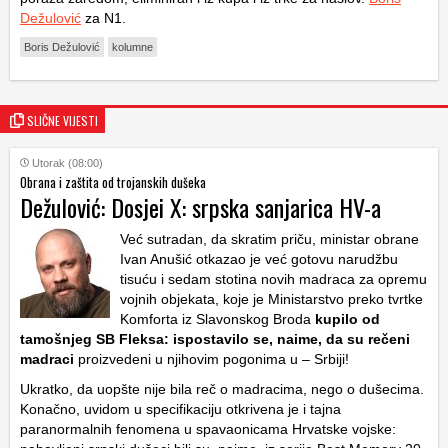
Dežulović
za N1.
Boris Dežulović
kolumne
SLIČNE VIJESTI
Utorak (08:00)
Obrana i zaštita od trojanskih dušeka
Dežulović: Dosjei X: srpska sanjarica HV-a
Već sutradan, da skratim priču, ministar obrane
Ivan Anušić otkazao je već gotovu narudžbu
tisuću i sedam stotina novih madraca za opremu
vojnih objekata, koje je Ministarstvo preko tvrtke
Komforta iz Slavonskog Broda
kupilo od
tamošnjeg SB Fleksa: ispostavilo se, naime, da su rečeni
madraci
proizvedeni u njihovim pogonima u – Srbiji!
Ukratko, da uopšte nije bila reč o madracima, nego o dušecima.
Konačno, uvidom u specifikaciju otkrivena je i tajna
paranormalnih fenomena u spavaonicama Hrvatske vojske: