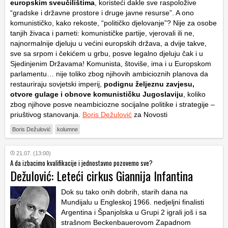
europskim sveučilištima
, koristeći dakle sve raspoložive
“gradske i državne prostore i druge javne resurse”. A ono
komunističko, kako rekoste, “političko djelovanje”? Nije za osobe
tanjih živaca i pameti: komunističke partije, vjerovali ili ne,
najnormalnije djeluju u većini europskih država, a dvije takve,
sve sa srpom i čekićem u grbu, posve legalno djeluju čak i u
Sjedinjenim Državama! Komunista, štoviše, ima i u Europskom
parlamentu… nije toliko zbog njihovih ambicioznih planova da
restauriraju sovjetski imperij,
podignu željeznu zavjesu,
otvore gulage i obnove komunističku Jugoslaviju
, koliko
zbog njihove posve neambiciozne socijalne politike i strategije –
priuštivog stanovanja.
Boris Dežulović
za Novosti
Boris Dežulović
kolumne
21.07. (13:00)
A da izbacimo kvalifikacije i jednostavno pozovemo sve?
Dežulović: Leteći cirkus Giannija Infantina
Dok su tako onih dobrih, starih dana na
Mundijalu u Engleskoj 1966. nedjeljni finalisti
Argentina i Španjolska u Grupi 2 igrali još i sa
strašnom Beckenbauerovom Zapadnom