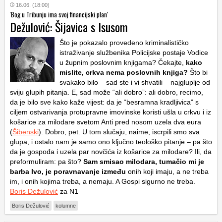
16.06. (18:00)
'Bog u Tribunju ima svoj financijski plan'
Dežulović: Šijavica s Isusom
Što je pokazalo provedeno kriminalističko
istraživanje službenika Policijske postaje Vodice
u župnim poslovnim knjigama? Čekajte,
kako
mislite, crkva nema poslovnih knjiga?
Što bi
svakako bilo – sad ste i vi shvatili – najgluplje od
sviju glupih pitanja. E, sad može “ali dobro”: ali dobro, recimo,
da je bilo sve kako kaže vijest: da je “besramna kradljivica” s
ciljem ostvarivanja protupravne imovinske koristi ušla u crkvu i iz
košarice za milodare svetom Anti pred nosom uzela dva eura
(
Šibenski
). Dobro, pet. U tom slučaju, naime, iscrpili smo sva
glupa, i ostalo nam je samo ono ključno teološko pitanje – pa što
da je gospođa i uzela par novčića iz košarice za milodare? Ili, da
preformuliram: pa što?
Sam smisao milodara, tumačio mi je
barba Ivo, je poravnavanje između
onih koji imaju, a ne treba
im, i onih kojima treba, a nemaju. A Gospi sigurno ne treba.
Boris Dežulović
za N1
Boris Dežulović
kolumne