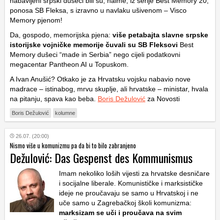
nabavljeni srpski dušeci bili su, naime, iz serije Best Memory 20,
ponosa SB Fleksa, s izravno u navlaku ušivenom – Visco
Memory pjenom!
Da, gospodo, memorijska pjena:
više petabajta slavne srpske
istorijske vojničke memorije čuvali su SB Fleksovi
Best
Memory dušeci “made in Serbia” nego cijeli podatkovni
megacentar Pantheon AI u Topuskom.
A Ivan Anušić? Otkako je za Hrvatsku vojsku nabavio nove
madrace – istinabog, mrvu skuplje, ali hrvatske – ministar, hvala
na pitanju, spava kao beba.
Boris Dežulović
za Novosti
Boris Dežulović
kolumne
26.07. (20:00)
Nismo više u komunizmu pa da bi to bilo zabranjeno
Dežulović: Das Gespenst des Kommunismus
Imam nekoliko loših vijesti za hrvatske desničare
i socijalne liberale. Komunističke i marksističke
ideje ne proučavaju se samo u Hrvatskoj i ne
uče samo u Zagrebačkoj školi komunizma:
marksizam se uči i proučava na svim