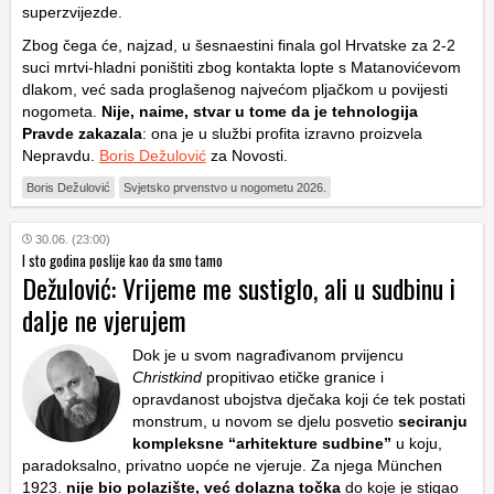
superzvijezde.
Zbog čega će, najzad, u šesnaestini finala gol Hrvatske za 2-2
suci mrtvi-hladni poništiti zbog kontakta lopte s Matanovićevom
dlakom, već sada proglašenog najvećom pljačkom u povijesti
nogometa.
Nije, naime, stvar u tome da je tehnologija
Pravde zakazala
: ona je u službi profita izravno proizvela
Nepravdu.
Boris Dežulović
za Novosti.
Boris Dežulović
Svjetsko prvenstvo u nogometu 2026.
30.06. (23:00)
I sto godina poslije kao da smo tamo
Dežulović: Vrijeme me sustiglo, ali u sudbinu i
dalje ne vjerujem
Dok je u svom nagrađivanom prvijencu
Christkind
propitivao etičke granice i
opravdanost ubojstva dječaka koji će tek postati
monstrum, u novom se djelu posvetio
seciranju
kompleksne “arhitekture sudbine”
u koju,
paradoksalno, privatno uopće ne vjeruje. Za njega München
1923.
nije bio polazište, već dolazna točka
do koje je stigao