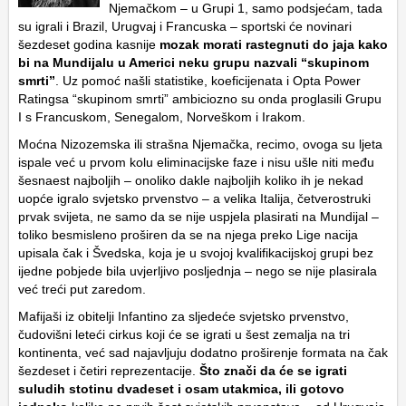
Njemačkom – u Grupi 1, samo podsjećam, tada
su igrali i Brazil, Urugvaj i Francuska – sportski će novinari
šezdeset godina kasnije
mozak morati rastegnuti do jaja kako
bi na Mundijalu u Americi neku grupu nazvali “skupinom
smrti”
. Uz pomoć našli statistike, koeficijenata i Opta Power
Ratingsa “skupinom smrti” ambiciozno su onda proglasili Grupu
I s Francuskom, Senegalom, Norveškom i Irakom.
Moćna Nizozemska ili strašna Njemačka, recimo, ovoga su ljeta
ispale već u prvom kolu eliminacijske faze i nisu ušle niti među
šesnaest najboljih – onoliko dakle najboljih koliko ih je nekad
uopće igralo svjetsko prvenstvo – a velika Italija, četverostruki
prvak svijeta, ne samo da se nije uspjela plasirati na Mundijal –
toliko besmisleno proširen da se na njega preko Lige nacija
upisala čak i Švedska, koja je u svojoj kvalifikacijskoj grupi bez
ijedne pobjede bila uvjerljivo posljednja – nego se nije plasirala
već treći put zaredom.
Mafijaši iz obitelji Infantino za sljedeće svjetsko prvenstvo,
čudovišni leteći cirkus koji će se igrati u šest zemalja na tri
kontinenta, već sad najavljuju dodatno proširenje formata na čak
šezdeset i četiri reprezentacije.
Što znači da će se igrati
suludih stotinu dvadeset i osam utakmica, ili gotovo