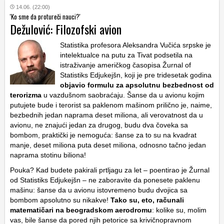
14.06. (22:00)
'Ko sme da protureči nauci?'
Dežulović: Filozofski avion
Statistika profesora Aleksandra Vučića srpske je
intelektualce na putu za Tivat podsetila na
istraživanje američkog časopisa Žurnal of
Statistiks Edjukejšn, koji je pre tridesetak godina
objavio formulu za apsolutnu bezbednost od
terorizma
u vazdušnom saobraćaju. Šanse da u avionu kojim
putujete bude i terorist sa paklenom mašinom prilično je, naime,
bezbednih jedan naprama deset miliona, ali verovatnost da u
avionu, ne znajući jedan za drugog, budu dva čoveka sa
bombom, praktički je nemoguća: šanse za to su na kvadrat
manje, deset miliona puta deset miliona, odnosno tačno jedan
naprama stotinu biliona!
Pouka? Kad budete pakirali prtljagu za let – poentirao je Žurnal
od Statistiks Edjukejšn – ne zaboravite da ponesete paklenu
mašinu: šanse da u avionu istovremeno budu dvojica sa
bombom apsolutno su nikakve!
Tako su, eto, računali
matematičari na beogradskom aerodromu
: kolike su, molim
vas, bile šanse da pored njih petorice sa krivičnopravnom