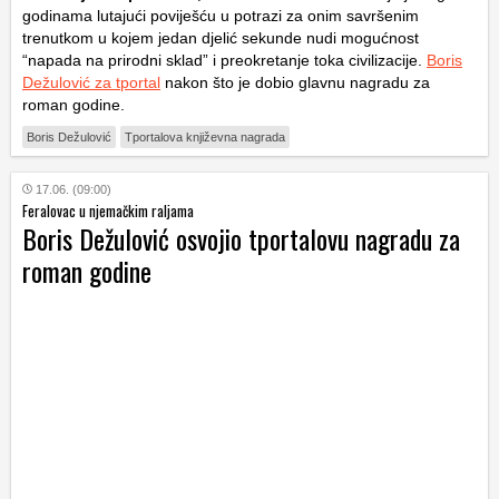
godinama lutajući poviješću u potrazi za onim savršenim
trenutkom u kojem jedan djelić sekunde nudi mogućnost
“napada na prirodni sklad” i preokretanje toka civilizacije.
Boris
Dežulović za tportal
nakon što je dobio glavnu nagradu za
roman godine.
Boris Dežulović
Tportalova književna nagrada
17.06. (09:00)
Feralovac u njemačkim raljama
Boris Dežulović osvojio tportalovu nagradu za
roman godine