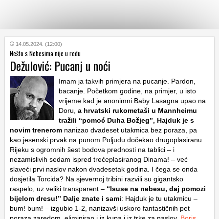
KATEGORIJE
14.05.2024. (12:00)
Nešto s Nebesima nije u redu
Dežulović: Pucanj u noći
HRVATSKI
WEB
Imam ja takvih primjera na pucanje. Pardon,
bacanje. Početkom godine, na primjer, u isto
vrijeme kad je anonimni Baby Lasagna upao na
Doru,
a hrvatski rukometaši u Mannheimu
tražili “pomoć Duha Božjeg”, Hajduk je s
novim trenerom
nanizao dvadeset utakmica bez poraza, pa
kao jesenski prvak na punom Poljudu dočekao drugoplasiranu
Rijeku s ogromnih šest bodova prednosti na tablici – i
nezamislivih sedam ispred trećeplasiranog Dinama! – već
slaveći prvi naslov nakon dvadesetak godina. I čega se onda
dosjetila Torcida? Na sjevernoj tribini razvili su gigantsko
raspelo, uz veliki transparent –
“Isuse na nebesu, daj pomozi
bijelom dresu!” Dalje znate i sami
: Hajduk je tu utakmicu –
bum! bum! – izgubio 1-2, nanizavši uskoro fantastičnih pet
poraza zaredom, eliminiran i iz kupa i iz trke za naslov.
Boris