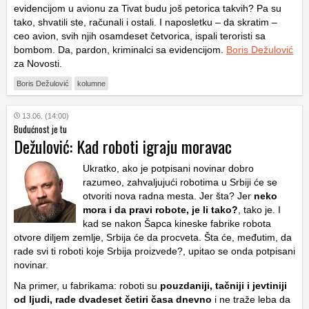
evidencijom u avionu za Tivat budu još petorica takvih? Pa su
tako, shvatili ste, računali i ostali. I naposletku – da skratim –
ceo avion, svih njih osamdeset četvorica, ispali teroristi sa
bombom. Da, pardon, kriminalci sa evidencijom.
Boris Dežulović
za Novosti.
Boris Dežulović
kolumne
13.06. (14:00)
Budućnost je tu
Dežulović: Kad roboti igraju moravac
Ukratko, ako je potpisani novinar dobro
razumeo, zahvaljujući robotima u Srbiji će se
otvoriti nova radna mesta. Jer šta? Jer
neko
mora i da pravi robote, je li tako?
, tako je. I
kad se nakon Šapca kineske fabrike robota
otvore diljem zemlje, Srbija će da procveta. Šta će, međutim, da
rade svi ti roboti koje Srbija proizvede?, upitao se onda potpisani
novinar.
Na primer, u fabrikama: roboti su
pouzdaniji, tačniji i jevtiniji
od ljudi, rade dvadeset četiri časa dnevno
i ne traže leba da