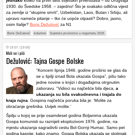
jednako
koliko na prvih šest svjetskih prvenstava – od Urugvaja
1930. do Švedske 1958. – zajedno! Što je svakako odlična vijest
za zemlje iz “skupine smrti”, Uzbekistan, Laos, Butan i Srbiju, ali
upravo nameće pitanje – tko će uopće otpasti? Dobro, jasno,
osim Italije?
Boris Dežulović
za N1
Boris Dežulović
kolumne
Svjetsko prvenstvo u nogometu 2026.
19.07. (19:00)
Moli se i piši
Dežulović: Tajna Gospe Bolske
“Koncem lipnja 1946. godine proširio se glas da
se u špilji iznad Bola ukazala Gospa”, pišu tako
jedne novine o knjizi i događajima otrgnutim
zaboravu. “Vidioci su najčešće bila djeca,
a
ukazanja su bila svakodnevna i trajala do
kraja rujna
. Gospina najčešća poruka bila je: ‘Molite za
obraćanje grešnika. Uvijek molite.’
Špilju u kojoj se prije osamdeset godina Boljanima ukazala
Gospa komunisti su raznijeli eksplozivom 1976. godine, na
mjestu ukazanja sagradivši cestu Bol-Gornji Humac. Samo pet
godina kasnije, kako znamo, Gospa Bolska ukazala se stotinjak