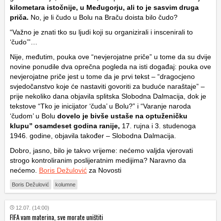
kilometara istočnije, u Međugorju, ali to je sasvim druga
priča.
No, je li čudo u Bolu na Braču doista bilo čudo?
“Važno je znati tko su ljudi koji su organizirali i inscenirali to
‘čudo’”…
Nije, međutim, pouka ove “nevjerojatne priče” u tome da su dvije
novine ponudile dva oprečna pogleda na isti događaj: pouka ove
nevjerojatne priče jest u tome da je prvi tekst – “dragocjeno
svjedočanstvo koje će nastaviti govoriti za buduće naraštaje” –
prije nekoliko dana objavila splitska Slobodna Dalmacija, dok je
tekstove “Tko je inicijator ‘čuda’ u Bolu?” i “Varanje naroda
‘čudom’ u Bolu
dovelo je bivše ustaše na optuženičku
klupu” osamdeset godina ranije,
17. rujna i 3. studenoga
1946. godine, objavila također – Slobodna Dalmacija.
Dobro, jasno, bilo je takvo vrijeme: nećemo valjda vjerovati
strogo kontroliranim poslijeratnim medijima? Naravno da
nećemo.
Boris Dežulović
za Novosti
Boris Dežulović
kolumne
12.07. (14:00)
FIFA vam materina, sve morate uništiti