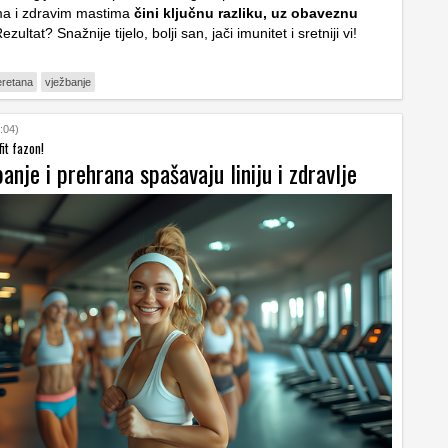
ima i zdravim mastima
čini ključnu razliku, uz obaveznu
Rezultat? Snažnije tijelo, bolji san, jači imunitet i sretniji vi!
eretana
vježbanje
:04)
fit fazon!
anje i prehrana spašavaju liniju i zdravlje