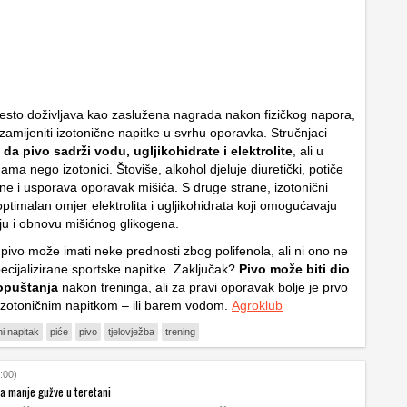
često doživljava kao zaslužena nagrada nakon fizičkog napora,
amijeniti izotonične napitke u svrhu oporavka. Stručnjaci
da pivo sadrži vodu, ugljikohidrate i elektrolite
, ali u
ama nego izotonici. Štoviše, alkohol djeluje diuretički, potiče
ine i usporava oporavak mišića. S druge strane, izotonični
optimalan omjer elektrolita i ugljikohidrata koji omogućavaju
iju i obnovu mišićnog glikogena.
pivo može imati neke prednosti zbog polifenola, ali ni ono ne
cijalizirane sportske napitke. Zaključak?
Pivo može biti dio
opuštanja
nakon treninga, ali za pravi oporavak bolje je prvo
izotoničnim napitkom – ili barem vodom.
Agroklub
ni napitak
piće
pivo
tjelovježba
trening
:00)
ma manje gužve u teretani