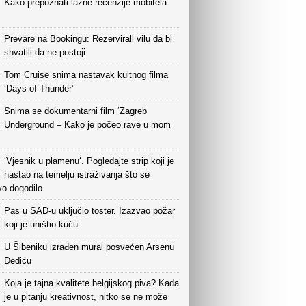
Kako prepoznati lažne recenzije mobitela
Prevare na Bookingu: Rezervirali vilu da bi
shvatili da ne postoji
Tom Cruise snima nastavak kultnog filma
‘Days of Thunder’
Snima se dokumentarni film ‘Zagreb
Underground – Kako je počeo rave u mom
‘Vjesnik u plamenu‘. Pogledajte strip koji je
nastao na temelju istraživanja što se
vo dogodilo
Pas u SAD-u uključio toster. Izazvao požar
koji je uništio kuću
U Šibeniku izrađen mural posvećen Arsenu
Dediću
Koja je tajna kvalitete belgijskog piva? Kada
je u pitanju kreativnost, nitko se ne može