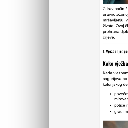
Zdrav način ž
uravnoteženoj
mršavljenju, v
života. Ovaj č
prehrana djeluj
ciljeve.
1. Vježbanje: p
Kako vježba
Kada vježbamo,
sagorijevamo 
kalorijskog de
povećav
mirovan
potiče 
gradi m