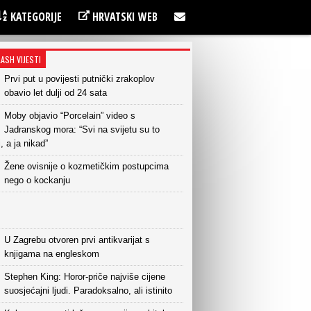
KATEGORIJE
HRVATSKI WEB
LASH VIJESTI
Prvi put u povijesti putnički zrakoplov
obavio let dulji od 24 sata
Moby objavio “Porcelain” video s
Jadranskog mora: “Svi na svijetu su to
i, a ja nikad”
Žene ovisnije o kozmetičkim postupcima
nego o kockanju
U Zagrebu otvoren prvi antikvarijat s
knjigama na engleskom
Stephen King: Horor-priče najviše cijene
suosjećajni ljudi. Paradoksalno, ali istinito