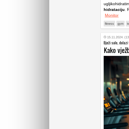
ugljikohidrat
hidrataciju
. 
Monitor
fitness
gym
t
15.11.2024. (13
Bježi salo, dolazi 
Kako vježb