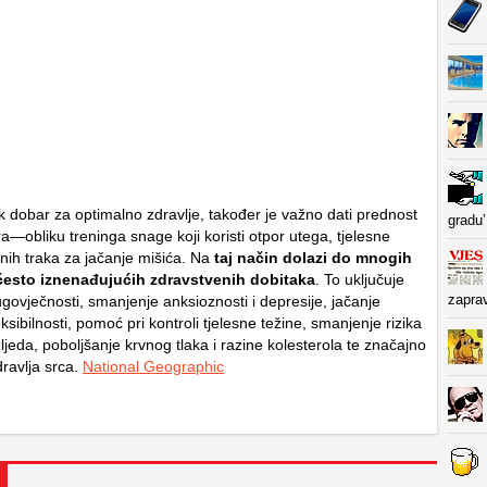
ik dobar za optimalno zdravlje, također je važno dati prednost
gradu’
a—obliku treninga snage koji koristi otpor utega, tjelesne
ornih traka za jačanje mišića. Na
taj način dolazi do mnogih
često iznenađujućih zdravstvenih dobitaka
. To uključuje
zapra
govječnosti, smanjenje anksioznosti i depresije, jačanje
eksibilnosti, pomoć pri kontroli tjelesne težine, smanjenje rizika
jeda, poboljšanje krvnog tlaka i razine kolesterola te značajno
dravlja srca.
National Geographic