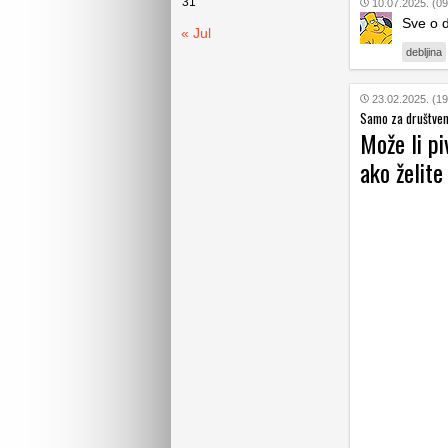
31
10.07.2025. (09
Sve o d
« Jul
debljina
23.02.2025. (19
Samo za društven
Može li pi
ako želite 