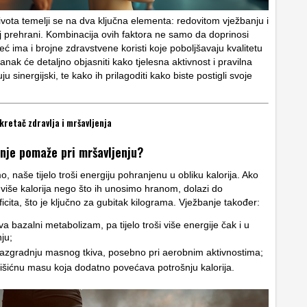
ivota temelji se na dva ključna elementa: redovitom vježbanju i
 prehrani. Kombinacija ovih faktora ne samo da doprinosi
eć ima i brojne zdravstvene koristi koje poboljšavaju kvalitetu
lanak će detaljno objasniti kako tjelesna aktivnost i pravilna
u sinergijski, te kako ih prilagoditi kako biste postigli svoje
okretač zdravlja i mršavljenja
nje pomaže pri mršavljenju?
 naše tijelo troši energiju pohranjenu u obliku kalorija. Ako
više kalorija nego što ih unosimo hranom, dolazi do
ficita, što je ključno za gubitak kilograma. Vježbanje također:
a bazalni metabolizam, pa tijelo troši više energije čak i u
ju;
razgradnju masnog tkiva, posebno pri aerobnim aktivnostima;
išićnu masu koja dodatno povećava potrošnju kalorija.