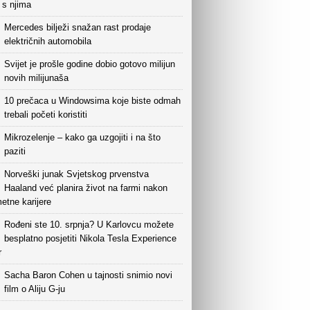
i s njima
Mercedes bilježi snažan rast prodaje
električnih automobila
Svijet je prošle godine dobio gotovo milijun
novih milijunaša
10 prečaca u Windowsima koje biste odmah
trebali početi koristiti
Mikrozelenje – kako ga uzgojiti i na što
paziti
Norveški junak Svjetskog prvenstva
Haaland već planira život na farmi nakon
etne karijere
Rođeni ste 10. srpnja? U Karlovcu možete
besplatno posjetiti Nikola Tesla Experience
r
Sacha Baron Cohen u tajnosti snimio novi
film o Aliju G-ju