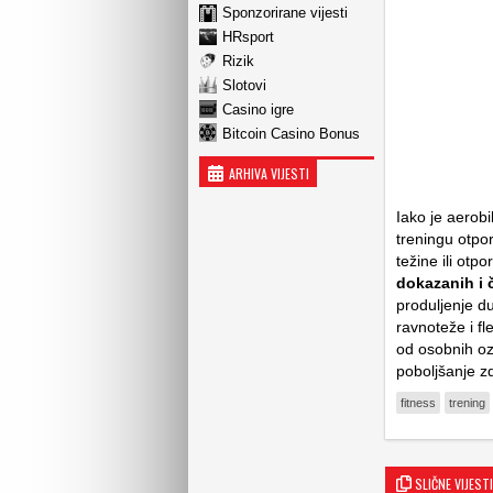
Sponzorirane vijesti
HRsport
Rizik
Slotovi
Casino igre
Bitcoin Casino Bonus
ARHIVA VIJESTI
Iako je aerob
treningu otpor
težine ili otp
dokazanih i 
produljenje du
ravnoteže i fl
od osobnih ozl
poboljšanje z
fitness
trening
SLIČNE VIJESTI