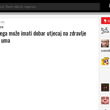
F
:00)
ere
ega može imati dobar utjecaj na zdravlje
 i uma
snimil