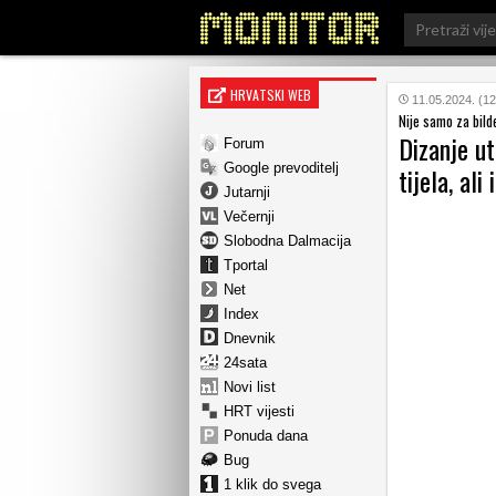
Search
for:
HRVATSKI WEB
11.05.2024. (12
Nije samo za bild
Dizanje ut
Forum
Google prevoditelj
tijela, ali
Jutarnji
Večernji
Slobodna Dalmacija
Tportal
Net
Index
Dnevnik
24sata
Novi list
HRT vijesti
Ponuda dana
Bug
1 klik do svega