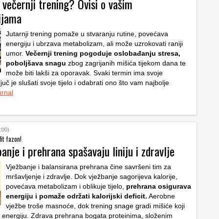
li večernji trening? Ovisi o vašim
ijama
Jutarnji trening pomaže u stvaranju rutine, povećava
energiju i ubrzava metabolizam, ali može uzrokovati raniji
umor.
Večernji trening pogoduje oslobađanju stresa,
poboljšava snagu
zbog zagrijanih mišića tijekom dana te
može biti lakši za oporavak. Svaki termin ima svoje
juč je slušati svoje tijelo i odabrati ono što vam najbolje
urnal
:00)
fit fazon!
anje i prehrana spašavaju liniju i zdravlje
Vježbanje i balansirana prehrana čine savršeni tim za
mršavljenje i zdravlje. Dok vježbanje sagorijeva kalorije,
povećava metabolizam i oblikuje tijelo,
prehrana osigurava
energiju i pomaže održati kalorijski deficit.
Aerobne
vježbe troše masnoće, dok trening snage gradi mišiće koji
 energiju. Zdrava prehrana bogata proteinima, složenim