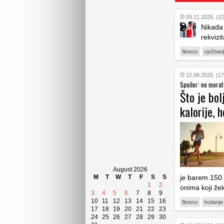
09.11.2025. (12
Nikada 
rekvizit
fitness
vježban
12.08.2025. (17
Spoiler: ne morate
Što je bol
kalorije, 
August 2026
M
T
W
T
F
S
S
je barem 150 
1
2
onima koji žel
3
4
5
6
7
8
9
10
11
12
13
14
15
16
fitness
hodanje
17
18
19
20
21
22
23
24
25
26
27
28
29
30