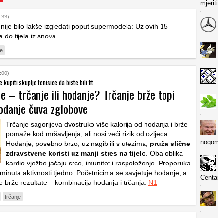
mjerit
:33)
nije bilo lakše izgledati poput supermodela: Uz ovih 15
a do tijela iz snova
je
:00)
 kupiti skuplje tenisice da biste bili fit
je – trčanje ili hodanje? Trčanje brže topi
hodanje čuva zglobove
Trčanje sagorijeva dvostruko više kalorija od hodanja i brže
pomaže kod mršavljenja, ali nosi veći rizik od ozljeda.
nogom
Hodanje, posebno brzo, uz nagib ili s utezima,
pruža slične
zdravstvene koristi uz manji stres na tijelo
. Oba oblika
kardio vježbe jačaju srce, imunitet i raspoloženje. Preporuka
minuta aktivnosti tjedno. Početnicima se savjetuje hodanje, a
Centa
e brže rezultate – kombinacija hodanja i trčanja.
N1
trčanje