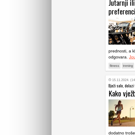
Jutarnji i
preferenc
prednosti, a kl
odgovara.
Jo
fitness
trening
15.11.2024. (14
Bježi salo, dolazi 
Kako vježb
dodatno troše