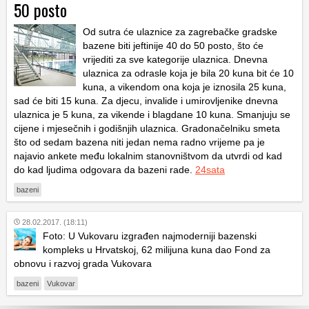
50 posto
Od sutra će ulaznice za zagrebačke gradske
bazene biti jeftinije 40 do 50 posto, što će
vrijediti za sve kategorije ulaznica. Dnevna
ulaznica za odrasle koja je bila 20 kuna bit će 10
kuna, a vikendom ona koja je iznosila 25 kuna,
sad će biti 15 kuna. Za djecu, invalide i umirovljenike dnevna
ulaznica je 5 kuna, za vikende i blagdane 10 kuna. Smanjuju se
cijene i mjesečnih i godišnjih ulaznica. Gradonačelniku smeta
što od sedam bazena niti jedan nema radno vrijeme pa je
najavio ankete među lokalnim stanovništvom da utvrdi od kad
do kad ljudima odgovara da bazeni rade.
24sata
bazeni
28.02.2017. (18:11)
Foto: U Vukovaru izgrađen najmoderniji bazenski
kompleks u Hrvatskoj, 62 milijuna kuna dao Fond za
obnovu i razvoj grada Vukovara
bazeni
Vukovar