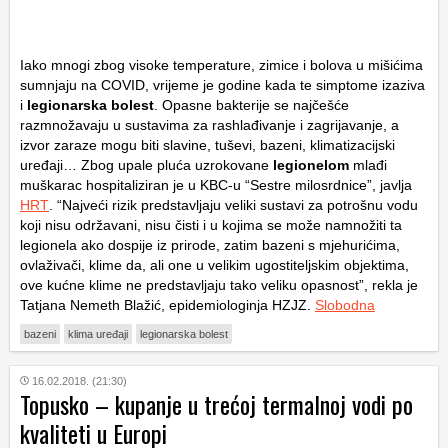
Iako mnogi zbog visoke temperature, zimice i bolova u mišićima
sumnjaju na COVID, vrijeme je godine kada te simptome izaziva
i
legionarska bolest
. Opasne bakterije se najčešće
razmnožavaju u sustavima za rashlađivanje i zagrijavanje, a
izvor zaraze mogu biti slavine, tuševi, bazeni, klimatizacijski
uređaji… Zbog upale pluća uzrokovane
legionelom
mlađi
muškarac hospitaliziran je u KBC-u “Sestre milosrdnice”, javlja
HRT
. “Najveći rizik predstavljaju veliki sustavi za potrošnu vodu
koji nisu održavani, nisu čisti i u kojima se može namnožiti ta
legionela ako dospije iz prirode, zatim bazeni s mjehurićima,
ovlaživači, klime da, ali one u velikim ugostiteljskim objektima,
ove kućne klime ne predstavljaju tako veliku opasnost”, rekla je
Tatjana Nemeth Blažić, epidemiologinja HZJZ.
Slobodna
bazeni
klima uređaji
legionarska bolest
16.02.2018. (21:30)
Topusko – kupanje u trećoj termalnoj vodi po
kvaliteti u Europi