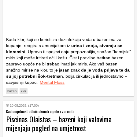
Kada klor, koji se koristi za dezinfekciju voda u bazenima za
kupanje, reagira s amonijakom iz
urina i znoja, stvaraju se
kloramini
. Upravo ti spojevi daju prepoznatljiv, snažan “kemijski”
miris koji može iritirati oči i kožu. Čist i pravilno tretiran bazen
zapravo uopće ne bi trebao imati jak miris. Ako vaš bazen
snažno miriše na klor, to je jasan znak
da je voda prljava te da
su joj potrebni šok-tretman
, bolja cirkulacija ili jednostavno –
savjesniji kupači.
Mental Floss
bazeni
klor
10.08.2025. (17:00)
Kad umjetnost odluči skinuti cipele i zaroniti
Piscinas Olaistas – bazeni koji valovima
mijenjaju pogled na umjetnost