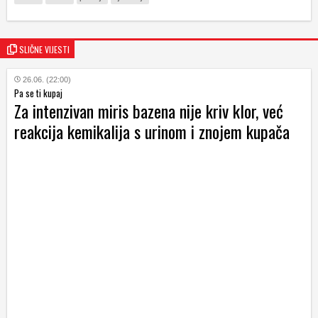
SLIČNE VIJESTI
26.06. (22:00)
Pa se ti kupaj
Za intenzivan miris bazena nije kriv klor, već
reakcija kemikalija s urinom i znojem kupača