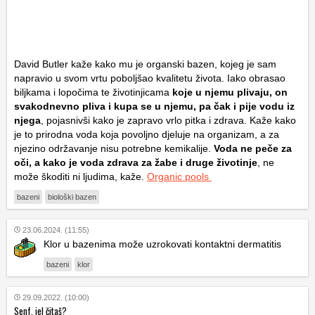
David Butler kaže kako mu je organski bazen, kojeg je sam
napravio u svom vrtu poboljšao kvalitetu života. Iako obrasao
biljkama i lopočima te životinjicama
koje u njemu plivaju, on
svakodnevno pliva i kupa se u njemu, pa čak i pije vodu iz
njega
, pojasnivši kako je zapravo vrlo pitka i zdrava. Kaže kako
je to prirodna voda koja povoljno djeluje na organizam, a za
njezino održavanje nisu potrebne kemikalije.
Voda ne peče za
oči, a kako je voda zdrava za žabe i druge životinje
, ne
može škoditi ni ljudima, kaže.
Organic pools
bazeni
biološki bazen
23.06.2024. (11:55)
Klor u bazenima može uzrokovati kontaktni dermatitis
bazeni
klor
29.09.2022. (10:00)
Senf, jel čitaš?