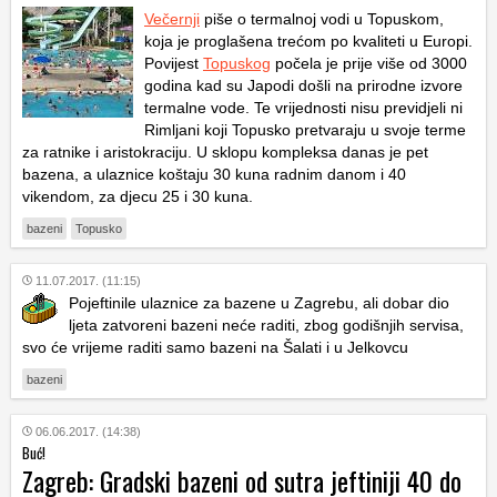
Večernji
piše o termalnoj vodi u Topuskom,
koja je proglašena trećom po kvaliteti u Europi.
Povijest
Topuskog
počela je prije više od 3000
godina kad su Japodi došli na prirodne izvore
termalne vode. Te vrijednosti nisu previdjeli ni
Rimljani koji Topusko pretvaraju u svoje terme
za ratnike i aristokraciju. U sklopu kompleksa danas je pet
bazena, a ulaznice koštaju 30 kuna radnim danom i 40
vikendom, za djecu 25 i 30 kuna.
bazeni
Topusko
11.07.2017. (11:15)
Pojeftinile ulaznice za bazene u Zagrebu, ali dobar dio
ljeta zatvoreni bazeni neće raditi, zbog godišnjih servisa,
svo će vrijeme raditi samo bazeni na Šalati i u Jelkovcu
bazeni
06.06.2017. (14:38)
Buć!
Zagreb: Gradski bazeni od sutra jeftiniji 40 do