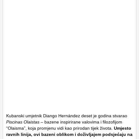
Kubanski umjetnik Diango Hernández deset je godina stvarao
Piscinas Olaistas
– bazene inspirirane valovima i filozofijom
“Olaisma”, koja promjenu vidi kao prirodan tijek života.
Umjesto
ravnih linija, ovi bazeni oblikom i doživljajem podsjećaju na