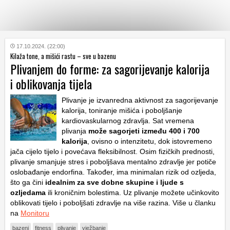
KATEGORIJE
17.10.2024. (22:00)
Kilaža tone, a mišići rastu – sve u bazenu
Plivanjem do forme: za sagorijevanje kalorija
HRVATSKI
i oblikovanja tijela
WEB
Plivanje je izvanredna aktivnost za sagorijevanje
kalorija, toniranje mišića i poboljšanje
kardiovaskularnog zdravlja. Sat vremena
plivanja
može sagorjeti između 400 i 700
kalorija
, ovisno o intenzitetu, dok istovremeno
jača cijelo tijelo i povećava fleksibilnost. Osim fizičkih prednosti,
plivanje smanjuje stres i poboljšava mentalno zdravlje jer potiče
oslobađanje endorfina. Također, ima minimalan rizik od ozljeda,
što ga čini
idealnim za sve dobne skupine i ljude s
ozljedama
ili kroničnim bolestima. Uz plivanje možete učinkovito
oblikovati tijelo i poboljšati zdravlje na više razina. Više u članku
na
Monitoru
bazeni
fitness
plivanje
vježbanje