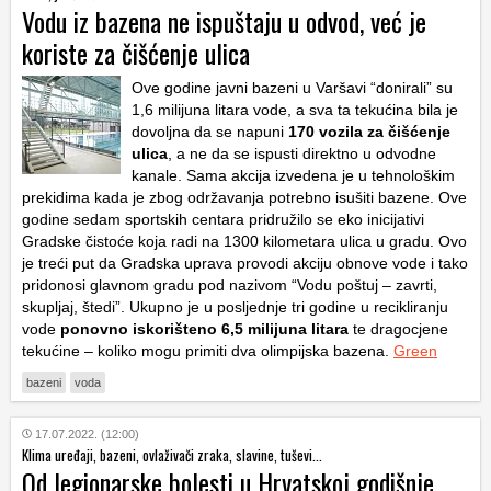
Vodu iz bazena ne ispuštaju u odvod, već je
koriste za čišćenje ulica
Ove godine javni bazeni u Varšavi “donirali” su
1,6 milijuna litara vode, a sva ta tekućina bila je
dovoljna da se napuni
170 vozila za čišćenje
ulica
, a ne da se ispusti direktno u odvodne
kanale. Sama akcija izvedena je u tehnološkim
prekidima kada je zbog održavanja potrebno isušiti bazene. Ove
godine sedam sportskih centara pridružilo se eko inicijativi
Gradske čistoće koja radi na 1300 kilometara ulica u gradu. Ovo
je treći put da Gradska uprava provodi akciju obnove vode i tako
pridonosi glavnom gradu pod nazivom “Vodu poštuj – zavrti,
skupljaj, štedi”. Ukupno je u posljednje tri godine u recikliranju
vode
ponovno iskorišteno 6,5 milijuna litara
te dragocjene
tekućine – koliko mogu primiti dva olimpijska bazena.
Green
bazeni
voda
17.07.2022. (12:00)
Klima uređaji, bazeni, ovlaživači zraka, slavine, tuševi...
Od legionarske bolesti u Hrvatskoj godišnje