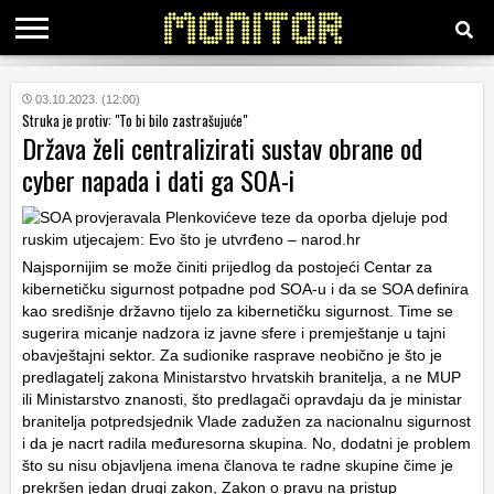
KATEGORIJE
03.10.2023. (12:00)
Struka je protiv: "To bi bilo zastrašujuće"
Država želi centralizirati sustav obrane od
HRVATSKI
cyber napada i dati ga SOA-i
WEB
Najspornijim se može činiti prijedlog da postojeći Centar za
kibernetičku sigurnost potpadne pod SOA-u i da se SOA definira
kao središnje državno tijelo za kibernetičku sigurnost. Time se
sugerira micanje nadzora iz javne sfere i premještanje u tajni
obavještajni sektor. Za sudionike rasprave neobično je što je
predlagatelj zakona Ministarstvo hrvatskih branitelja, a ne MUP
ili Ministarstvo znanosti, što predlagači opravdaju da je ministar
branitelja potpredsjednik Vlade zadužen za nacionalnu sigurnost
i da je nacrt radila međuresorna skupina. No, dodatni je problem
što su nisu objavljena imena članova te radne skupine čime je
prekršen jedan drugi zakon, Zakon o pravu na pristup