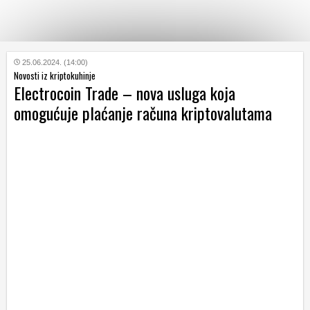
KATEGORIJE
25.06.2024. (14:00)
Novosti iz kriptokuhinje
Electrocoin Trade – nova usluga koja
HRVATSKI
omogućuje plaćanje računa kriptovalutama
WEB