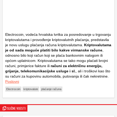
Electrocoin, vodeća hrvatska tvrtka za posredovanje u trgovanju
kriptovalutama i provođenje kriptovalutnih plaćanja, predstavila
je novu uslugu plaćanja računa kriptovalutama.
Kriptovalutama
je od sada moguće platiti bilo kakve virmanske račune
,
odnosno bilo koji račun koji se plaća bankovnim nalogom ili
općom uplatnicom. Kriptovalutama se tako mogu plaćati brojni
računi, primjerice fakture ili
računi za električnu energiju,
grijanje, telekomunikacijske usluge i sl.
, ali i troškovi kao što
su računi za kupovinu automobila, putovanja ili čak nekretnine.
Poslovni
Electrocoin
kriptovalute
plaćanje računa
SLIČNE VIJESTI