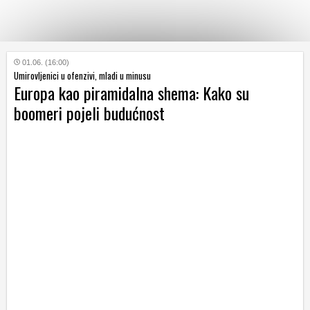
KATEGORIJE
01.06. (16:00)
Umirovljenici u ofenzivi, mladi u minusu
Europa kao piramidalna shema: Kako su
HRVATSKI
boomeri pojeli budućnost
WEB