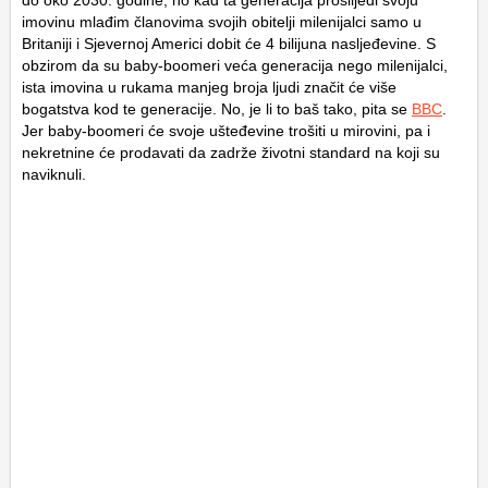
do oko 2030. godine, no kad ta generacija proslijedi svoju
imovinu mlađim članovima svojih obitelji milenijalci samo u
Britaniji i Sjevernoj Americi dobit će 4 bilijuna nasljeđevine. S
obzirom da su baby-boomeri veća generacija nego milenijalci,
ista imovina u rukama manjeg broja ljudi značit će više
bogatstva kod te generacije. No, je li to baš tako, pita se
BBC
.
Jer baby-boomeri će svoje ušteđevine trošiti u mirovini, pa i
nekretnine će prodavati da zadrže životni standard na koji su
naviknuli.