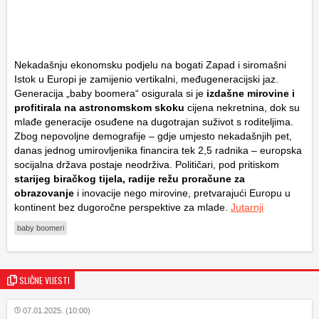
Nekadašnju ekonomsku podjelu na bogati Zapad i siromašni
Istok u Europi je zamijenio vertikalni, međugeneracijski jaz.
Generacija „baby boomera“ osigurala si je
izdašne mirovine i
profitirala na astronomskom skoku
cijena nekretnina, dok su
mlađe generacije osuđene na dugotrajan suživot s roditeljima.
Zbog nepovoljne demografije – gdje umjesto nekadašnjih pet,
danas jednog umirovljenika financira tek 2,5 radnika – europska
socijalna država postaje neodrživa. Političari, pod pritiskom
starijeg biračkog tijela, radije režu proračune za
obrazovanje
i inovacije nego mirovine, pretvarajući Europu u
kontinent bez dugoročne perspektive za mlade.
Jutarnji
baby boomeri
SLIČNE VIJESTI
07.01.2025. (10:00)