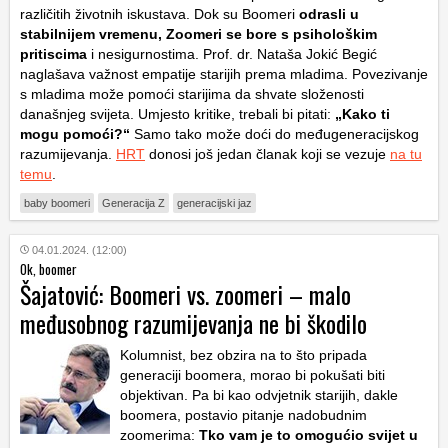
različitih životnih iskustava. Dok su Boomeri
odrasli u
stabilnijem vremenu, Zoomeri se bore s psihološkim
pritiscima
i nesigurnostima. Prof. dr. Nataša Jokić Begić
naglašava važnost empatije starijih prema mladima. Povezivanje
s mladima može pomoći starijima da shvate složenosti
današnjeg svijeta. Umjesto kritike, trebali bi pitati:
„Kako ti
mogu pomoći?“
Samo tako može doći do međugeneracijskog
razumijevanja.
HRT
donosi još jedan članak koji se vezuje
na tu
temu
.
baby boomeri
Generacija Z
generacijski jaz
04.01.2024. (12:00)
Ok, boomer
Šajatović: Boomeri vs. zoomeri – malo
međusobnog razumijevanja ne bi škodilo
Kolumnist, bez obzira na to što pripada
generaciji boomera, morao bi pokušati biti
objektivan. Pa bi kao odvjetnik starijih, dakle
boomera, postavio pitanje nadobudnim
zoomerima:
Tko vam je to omogućio svijet u