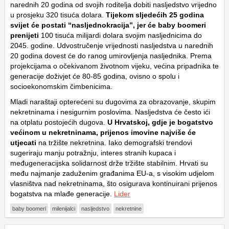
narednih 20 godina od svojih roditelja dobiti nasljedstvo vrijedno
u prosjeku 320 tisuća dolara.
Tijekom sljedećih 25 godina
svijet će postati “nasljednokracija”, jer će baby boomeri
prenijeti
100 tisuća milijardi dolara svojim nasljednicima do
2045. godine. Udvostručenje vrijednosti nasljedstva u narednih
20 godina dovest će do ranog umirovljenja nasljednika. Prema
projekcijama o očekivanom životnom vijeku, većina pripadnika te
generacije doživjet će 80-85 godina, ovisno o spolu i
socioekonomskim čimbenicima.
Mladi naraštaji opterećeni su dugovima za obrazovanje, skupim
nekretninama i nesigurnim poslovima. Nasljedstva će često ići
na otplatu postojećih dugova.
U Hrvatskoj, gdje je bogatstvo
većinom u nekretninama, prijenos imovine najviše će
utjecati
na tržište nekretnina. Iako demografski trendovi
sugeriraju manju potražnju, interes stranih kupaca i
međugeneracijska solidarnost drže tržište stabilnim. Hrvati su
među najmanje zaduženim građanima EU-a, s visokim udjelom
vlasništva nad nekretninama, što osigurava kontinuirani prijenos
bogatstva na mlađe generacije.
Lider
baby boomeri
milenijalci
nasljedstvo
nekretnine