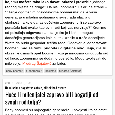
kojemu možete tako lako davati otkaze
i prelaziti s jednoga
radnog mjesta na drugo? Da nisu boomeri?” I s druge strane –
“pitanje ogorčenim poslodavcima boomerima: da je vaša
generacija u mladim godinama u svijet rada ulazila u
okolnostima koje danas dočekuju zoomere, bi li se zapravo
ponašala baš ovako kao ovi mladi koji vas nerviraju?” Krenimo
od pokušaja odgovora na pitanje tko je i kako omogućio
današnjim generacijama koje su tek kročile u treće desetljeće
života da budu gospodari tržišta rada. Odgovor je jednostavan:
boomeri.
Kad se tomu pridoda i digitalna revolucija
, čije su
ubrzanje osmislili opet boomeri, koja je mnogima omogućila rad
od kuće, zoomerima se dodatno posrećilo. Mogu izvoljevati do
mile volje.
Miodrag Šajatović
za Lider.
baby boomeri
Generacija Z
kolumne
Miodrag Šajatović
08.12.2018. (21:31)
Na mladima bogatstvo ostaje, ali tek kad ostare
Hoće li milenijalci zapravo biti bogatiji od
svojih roditelja?
Baby-boomeri su najbogatija generacija u povijesti i to će ostati