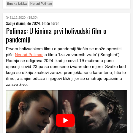
filmska kritika
Nenad Polimac
31.12.2020. (18:30)
Sad je drama, do 2024. bit će horor
Polimac: U kinima prvi holivudski film o
pandemiji
Prvom holivudskom filmu o pandemiji štošta se može oprostiti –
piše
Nenad Polimac
o filmu ‘Iza zatvorenih vrata’ (‘Songbird’).
Radnja se odigrava 2024. kad je covid-19 mutirao u puno
opasniji covid-23 pa su donesene izvanredne mjere. Svatko kod
koga se otkriju znakovi zaraze premješta se u karantenu, htio to
ili ne, a s njim odlaze i njegovi bližnji jer se smatraju opasnima
za sve živo.