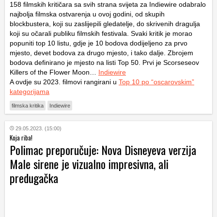
158 filmskih kritičara sa svih strana svijeta za Indiewire odabralo
najbolja filmska ostvarenja u ovoj godini, od skupih
blockbustera, koji su zaslijepili gledatelje, do skrivenih dragulja
koji su očarali publiku filmskih festivala. Svaki kritik je morao
popuniti top 10 listu, gdje je 10 bodova dodijeljeno za prvo
mjesto, devet bodova za drugo mjesto, i tako dalje. Zbrojem
bodova definirano je mjesto na listi Top 50. Prvi je Scorseseov
Killers of the Flower Moon…
Indiewire
A ovdje su 2023. filmovi rangirani u
Top 10 po “oscarovskim”
kategorijama
filmska kritika
Indiewire
29.05.2023. (15:00)
Koja riba!
Polimac preporučuje: Nova Disneyeva verzija
Male sirene je vizualno impresivna, ali
predugačka