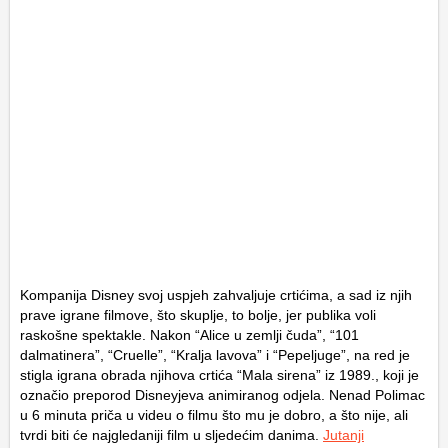
Kompanija Disney svoj uspjeh zahvaljuje crtićima, a sad iz njih
prave igrane filmove, što skuplje, to bolje, jer publika voli
raskošne spektakle. Nakon “Alice u zemlji čuda”, “101
dalmatinera”, “Cruelle”, “Kralja lavova” i “Pepeljuge”, na red je
stigla igrana obrada njihova crtića “Mala sirena” iz 1989., koji je
označio preporod Disneyjeva animiranog odjela. Nenad Polimac
u 6 minuta priča u videu o filmu što mu je dobro, a što nije, ali
tvrdi biti će najgledaniji film u sljedećim danima.
Jutanji