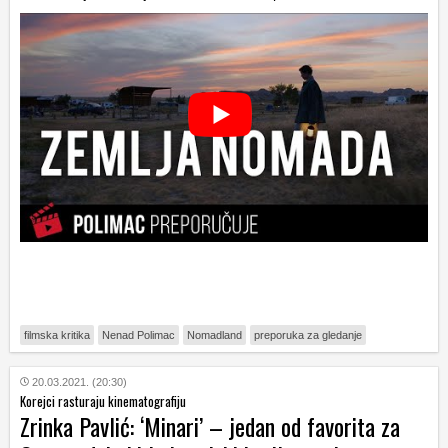
filmska kritika
Nenad Polimac
Nomadland
preporuka za gledanje
20.03.2021. (20:30)
Korejci rasturaju kinematografiju
Zrinka Pavlić: ‘Minari’ – jedan od favorita za