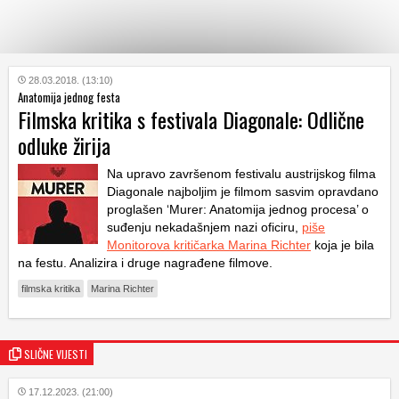
KATEGORIJE
28.03.2018. (13:10)
Anatomija jednog festa
Filmska kritika s festivala Diagonale: Odlične
HRVATSKI
odluke žirija
WEB
Na upravo završenom festivalu austrijskog filma
Diagonale najboljim je filmom sasvim opravdano
proglašen ‘Murer: Anatomija jednog procesa’ o
suđenju nekadašnjem nazi oficiru,
piše
Monitorova kritičarka Marina Richter
koja je bila
na festu. Analizira i druge nagrađene filmove.
filmska kritika
Marina Richter
SLIČNE VIJESTI
17.12.2023. (21:00)