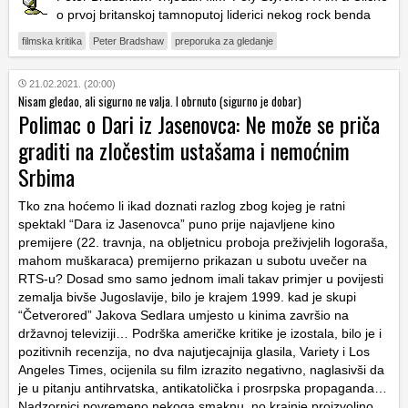
o prvoj britanskoj tamnoputoj liderici nekog rock benda
filmska kritika
Peter Bradshaw
preporuka za gledanje
21.02.2021. (20:00)
Nisam gledao, ali sigurno ne valja. I obrnuto (sigurno je dobar)
Polimac o Dari iz Jasenovca: Ne može se priča
graditi na zločestim ustašama i nemoćnim
Srbima
Tko zna hoćemo li ikad doznati razlog zbog kojeg je ratni
spektakl “Dara iz Jasenovca” puno prije najavljene kino
premijere (22. travnja, na obljetnicu proboja preživjelih logoraša,
mahom muškaraca) premijerno prikazan u subotu uvečer na
RTS-u? Dosad smo samo jednom imali takav primjer u povijesti
zemalja bivše Jugoslavije, bilo je krajem 1999. kad je skupi
“Četverored” Jakova Sedlara umjesto u kinima završio na
državnoj televiziji… Podrška američke kritike je izostala, bilo je i
pozitivnih recenzija, no dva najutjecajnija glasila, Variety i Los
Angeles Times, ocijenila su film izrazito negativno, naglasivši da
je u pitanju antihrvatska, antikatolička i prosrpska propaganda…
Nadzornici povremeno nekoga smaknu, no krajnje proizvoljno,