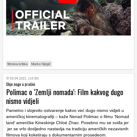
filmska kritika
Marko Njegić
03.04.2021. (14:30)
Obje noge u prašini
Polimac o ‘Zemlji nomada’: Film kakvog dugo
nismo vidjeli
Pametno i slojevito ostvarenje kakvo već dugo nismo vidjeli u
američkoj kinematografiji – kaže Nenad Polimac o filmu ‘Nomad
land’ američke Kineskinje Chloé Zhao. Posebno mu se sviđa jer
jer se vrlo dosljedno nastavlja na tradiciju američkih nezavisnih
filmova koji koketiraju s dokumentarnim prosedeom.