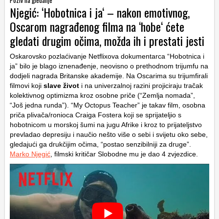
Njegić: ‘Hobotnica i ja‘ – nakon emotivnog,
Oscarom nagrađenog filma na ‘hobe‘ ćete
gledati drugim očima, možda ih i prestati jesti
Oskarovsko pozlaćivanje Netflixova dokumentarca “Hobotnica i
ja” bilo je blago iznenađenje, neovisno o prethodnom trijumfu na
dodjeli nagrada Britanske akademije. Na Oscarima su trijumfirali
filmovi koji
slave život
i na univerzalnoj razini projiciraju tračak
kolektivnog optimizma kroz osobne priče (“Zemlja nomada”,
“Još jedna runda”). “My Octopus Teacher” je takav film, osobna
priča plivača/ronioca Craiga Fostera koji se sprijateljio s
hobotnicom u morskoj šumi na jugu Afrike i kroz to prijateljstvo
prevladao depresiju i naučio nešto više o sebi i svijetu oko sebe,
gledajući ga drukčijim očima, “postao senzibilniji za druge”.
Marko Njegić
, filmski kritičar Slobodne mu je dao 4 zvjezdice.