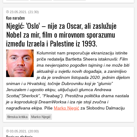
23.05.2021. (21:30)
Kao naručen
Njegić: ‘Oslo‘ – nije za Oscar, ali zaslužuje
Nobel za mir, film o mirovnom sporazumu
između Izraela i Palestine iz 1993.
Kolumnist nam preporučuje ekranizaciju istinite
priče redatelja Bartletta Sheera istaknuvši:
Film
ima nevjerojatno pogođen tajming i ne može biti
aktualniji u svjetlu novih događaja, a zanimljivo
je da je sredinom listopada 2020. jednim dijelom
sniman i u Hrvatskoj, točnije Dubrovniku koji je “glumio”
Jeruzalem i ugostio ekipu, uključujući glumca Andrewa
Scotta(“Sherlock”, “Fleabag”). Prestižna politička drama nastala
je u koprodukciji DreamWorksa i iza nje stoji zvučna i
nagrađivana ekipa.
Piše
Marko Njegić
za Slobodnu Dalmaciju
filmska kritika
Marko Njegić
03.05.2021. (20:00)
Poziv na gledanje