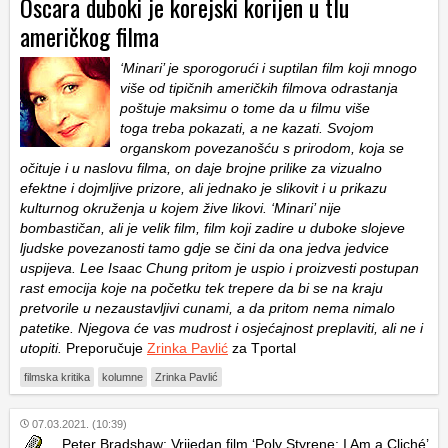
Oscara duboki je korejski korijen u tlu
američkog filma
‘Minari’ je sporogorući i suptilan film koji mnogo
više od tipičnih američkih filmova odrastanja
poštuje maksimu o tome da u filmu više
toga treba pokazati, a ne kazati. Svojom
organskom povezanošću s prirodom, koja se
očituje i u naslovu filma, on daje brojne prilike za vizualno
efektne i dojmljive prizore, ali jednako je slikovit i u prikazu
kulturnog okruženja u kojem žive likovi. ‘Minari’ nije
bombastičan, ali je velik film, film koji zadire u duboke slojeve
ljudske povezanosti tamo gdje se čini da ona jedva jedvice
uspijeva. Lee Isaac Chung pritom je uspio i proizvesti postupan
rast emocija koje na početku tek trepere da bi se na kraju
pretvorile u nezaustavljivi cunami, a da pritom nema nimalo
patetike. Njegova će vas mudrost i osjećajnost preplaviti, ali ne i
utopiti.
Preporučuje
Zrinka Pavlić
za Tportal
filmska kritika
kolumne
Zrinka Pavlić
07.03.2021. (10:39)
Peter Bradshaw: Vrijedan film ‘
Poly Styrene: I Am a Cliché’