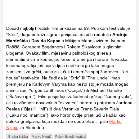
Dosad najbolji hrvatski film prikazan na 69. Pulskom festivalu je
“Stric”, dugometražni igrani prvijenac mladih redatelja
Andrije
Mardešića
i
Davida Kapca
s Mikijem Manojlovićem, Ivanom
Roščić, Goranom Bogdanom i Rokom Sikavicom u glavnim
ulogama. Ovakav film, mješavinu psihološkog trilera s
elementima crne komedije, farse, drame pa i horora, hrvatska
kinematografija još nije vidjela i netko bi ga lako mogao
zamijeniti za grčki, austrijski, čak i američki spoj žanrovca i “art-
house” festivalca. Ne čudi da je “Stric” ili “The Uncle” imao
premijeru na Karlovym Varyma kao nešto što je možda mogao
snimiti rani Yorgos Lanthimos (“Očnjak”) ili Michael Haneke
(“Šašave igre”). Film posjeduje začudnost grčkog “čudnog vala”,
ali i uzvišenost novovalnih “elevated” horora s potpisom Jordana
Peelea (“Bježi!”, “Mi”) ili dua Veronika Franz-Severin Fiala
(“Laku noć, mamice”), iako horor ovdje prijeti ući u kadar kao
daleka grmljavina koja možda i ne dođe blizu… piše
Marko
Njegić
za Slobodnu
filmska kritika
Marko Njegić
Pulski filmski festival