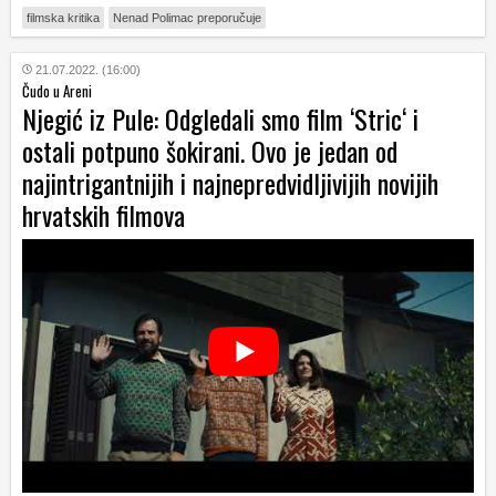
filmska kritika
Nenad Polimac preporučuje
21.07.2022. (16:00)
Čudo u Areni
Njegić iz Pule: Odgledali smo film ‘Stric‘ i
ostali potpuno šokirani. Ovo je jedan od
najintrigantnijih i najnepredvidljivijih novijih
hrvatskih filmova