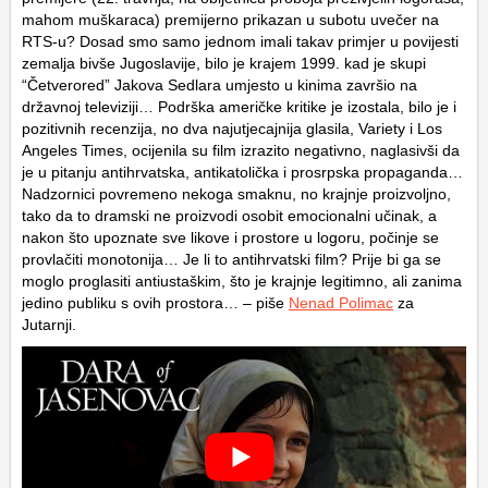
mahom muškaraca) premijerno prikazan u subotu uvečer na
RTS-u? Dosad smo samo jednom imali takav primjer u povijesti
zemalja bivše Jugoslavije, bilo je krajem 1999. kad je skupi
“Četverored” Jakova Sedlara umjesto u kinima završio na
državnoj televiziji… Podrška američke kritike je izostala, bilo je i
pozitivnih recenzija, no dva najutjecajnija glasila, Variety i Los
Angeles Times, ocijenila su film izrazito negativno, naglasivši da
je u pitanju antihrvatska, antikatolička i prosrpska propaganda…
Nadzornici povremeno nekoga smaknu, no krajnje proizvoljno,
tako da to dramski ne proizvodi osobit emocionalni učinak, a
nakon što upoznate sve likove i prostore u logoru, počinje se
provlačiti monotonija… Je li to antihrvatski film? Prije bi ga se
moglo proglasiti antiustaškim, što je krajnje legitimno, ali zanima
jedino publiku s ovih prostora… – piše
Nenad Polimac
za
Jutarnji.