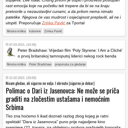
rast emocija koje na početku tek trepere da bi se na kraju
pretvorile u nezaustavljivi cunami, a da pritom nema nimalo
patetike. Njegova će vas mudrost i osjećajnost preplaviti, ali ne i
utopiti.
Preporučuje
Zrinka Pavlić
za Tportal
filmska kritika
kolumne
Zrinka Pavlić
07.03.2021. (10:39)
Peter Bradshaw: Vrijedan film ‘
Poly Styrene: I Am a Cliché’
o prvoj britanskoj tamnoputoj liderici nekog rock benda
filmska kritika
Peter Bradshaw
preporuka za gledanje
21.02.2021. (20:00)
Nisam gledao, ali sigurno ne valja. I obrnuto (sigurno je dobar)
Polimac o Dari iz Jasenovca: Ne može se priča
graditi na zločestim ustašama i nemoćnim
Srbima
Tko zna hoćemo li ikad doznati razlog zbog kojeg je ratni
spektakl “Dara iz Jasenovca” puno prije najavljene kino
premijere (22. travnja, na obljetnicu proboja preživjelih logoraša,