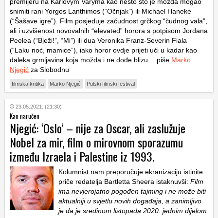
premijeru na Karlovym Varyma kao nešto što je možda mogao
snimiti rani Yorgos Lanthimos (“Očnjak”) ili Michael Haneke
(“Šašave igre”). Film posjeduje začudnost grčkog “čudnog vala”,
ali i uzvišenost novovalnih “elevated” horora s potpisom Jordana
Peelea (“Bježi!”, “Mi”) ili dua Veronika Franz-Severin Fiala
(“Laku noć, mamice”), iako horor ovdje prijeti ući u kadar kao
daleka grmljavina koja možda i ne dođe blizu… piše
Marko
Njegić
za Slobodnu
filmska kritika
Marko Njegić
Pulski filmski festival
23.05.2021. (21:30)
Kao naručen
Njegić: ‘Oslo‘ – nije za Oscar, ali zaslužuje
Nobel za mir, film o mirovnom sporazumu
između Izraela i Palestine iz 1993.
Kolumnist nam preporučuje ekranizaciju istinite
priče redatelja Bartletta Sheera istaknuvši:
Film
ima nevjerojatno pogođen tajming i ne može biti
aktualniji u svjetlu novih događaja, a zanimljivo
je da je sredinom listopada 2020. jednim dijelom