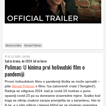
filmska kritika
Nenad Polimac
31.12.2020. (18:30)
Sad je drama, do 2024. bit će horor
Polimac: U kinima prvi holivudski film o
pandemiji
Prvom holivudskom filmu o pandemiji štošta se može oprostiti –
piše
Nenad Polimac
o filmu ‘Iza zatvorenih vrata’ (‘Songbird’).
Radnja se odigrava 2024. kad je covid-19 mutirao u puno
opasniji covid-23 pa su donesene izvanredne mjere. Svatko kod
koga se otkriju znakovi zaraze premješta se u karantenu, htio to
ili ne, a s njim odlaze i njegovi bližnji jer se smatraju opasnima