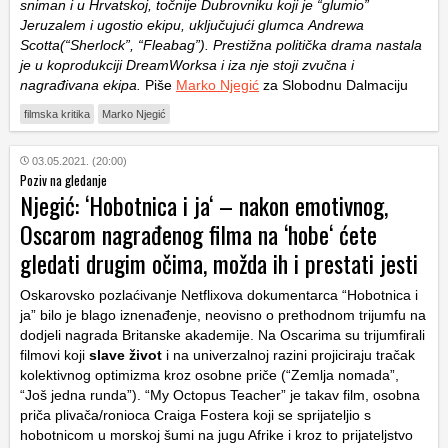
sniman i u Hrvatskoj, točnije Dubrovniku koji je “glumio”
Jeruzalem i ugostio ekipu, uključujući glumca Andrewa
Scotta(“Sherlock”, “Fleabag”). Prestižna politička drama nastala
je u koprodukciji DreamWorksa i iza nje stoji zvučna i
nagrađivana ekipa.
Piše
Marko Njegić
za Slobodnu Dalmaciju
filmska kritika
Marko Njegić
03.05.2021. (20:00)
Poziv na gledanje
Njegić: ‘Hobotnica i ja‘ – nakon emotivnog,
Oscarom nagrađenog filma na ‘hobe‘ ćete
gledati drugim očima, možda ih i prestati jesti
Oskarovsko pozlaćivanje Netflixova dokumentarca “Hobotnica i
ja” bilo je blago iznenađenje, neovisno o prethodnom trijumfu na
dodjeli nagrada Britanske akademije. Na Oscarima su trijumfirali
filmovi koji
slave život
i na univerzalnoj razini projiciraju tračak
kolektivnog optimizma kroz osobne priče (“Zemlja nomada”,
“Još jedna runda”). “My Octopus Teacher” je takav film, osobna
priča plivača/ronioca Craiga Fostera koji se sprijateljio s
hobotnicom u morskoj šumi na jugu Afrike i kroz to prijateljstvo