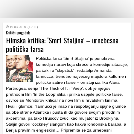
KATEGORIJE
19.03.2018. (12:11)
Kritični pogodak
Filmska kritika: ‘Smrt Staljina’ – urnebesna
HRVATSKI
politička farsa
WEB
Politička farsa ‘Smrt Staljina’ je punokrvna
komedija naravi koja skreće u komediju situacije,
pa čak i u “slapstick”, redatelja Armanda
Iannucca, trenutno najvećeg majstora kulturne i
političke satire i farse – on stoji iza lika Alana
Partridgea, serija ‘The Thick of It’ i ‘Veep’, dok je njegov
prethodni film ‘In the Loop’ slika i prilika uspjele političke farse,
osvrće se Monitorov kritičar na novi film u hrvatskim kinima.
Hvali i glumce: “Iannucci je imao na raspolaganju sjajne glumce
sa obe strane Atlantika i pušta ih da govore svojim prirodnim
akcentima, pa tako Hruščov zvuči kao muljator iz Brooklyna,
Staljin govori ‘cockney’ slangom kao kakva londonska baraba, a
Berija pravilnim engleskim… Pripremite se za urnebesni