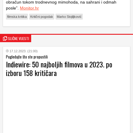
obračun tokom trodnevnog mimohoda, na sahrani i odmah
posle”.
Monitor.hr
filmska kritika
Kritični pogodak
Marko Stojiljković
SLIČNE VIJESTI
17.12.2023. (21:00)
Pogledajte što ste propustili
Indiewire: 50 najboljih filmova u 2023. po
izboru 158 kritičara