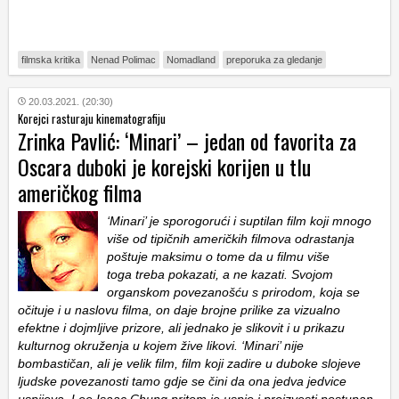
filmska kritika
Nenad Polimac
Nomadland
preporuka za gledanje
20.03.2021. (20:30)
Korejci rasturaju kinematografiju
Zrinka Pavlić: ‘Minari’ – jedan od favorita za
Oscara duboki je korejski korijen u tlu
američkog filma
‘Minari’ je sporogorući i suptilan film koji mnogo
više od tipičnih američkih filmova odrastanja
poštuje maksimu o tome da u filmu više
toga treba pokazati, a ne kazati. Svojom
organskom povezanošću s prirodom, koja se
očituje i u naslovu filma, on daje brojne prilike za vizualno
efektne i dojmljive prizore, ali jednako je slikovit i u prikazu
kulturnog okruženja u kojem žive likovi. ‘Minari’ nije
bombastičan, ali je velik film, film koji zadire u duboke slojeve
ljudske povezanosti tamo gdje se čini da ona jedva jedvice
uspijeva. Lee Isaac Chung pritom je uspio i proizvesti postupan