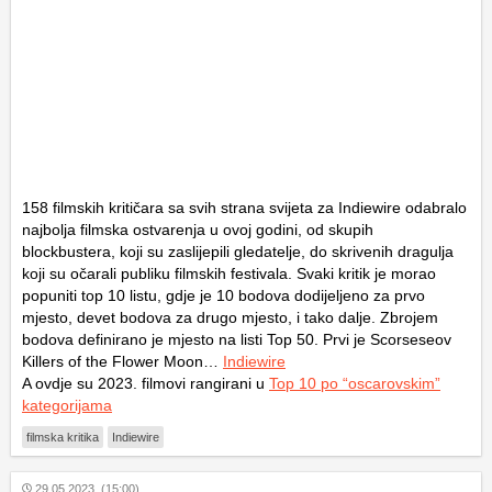
158 filmskih kritičara sa svih strana svijeta za Indiewire odabralo
najbolja filmska ostvarenja u ovoj godini, od skupih
blockbustera, koji su zaslijepili gledatelje, do skrivenih dragulja
koji su očarali publiku filmskih festivala. Svaki kritik je morao
popuniti top 10 listu, gdje je 10 bodova dodijeljeno za prvo
mjesto, devet bodova za drugo mjesto, i tako dalje. Zbrojem
bodova definirano je mjesto na listi Top 50. Prvi je Scorseseov
Killers of the Flower Moon…
Indiewire
A ovdje su 2023. filmovi rangirani u
Top 10 po “oscarovskim”
kategorijama
filmska kritika
Indiewire
29.05.2023. (15:00)