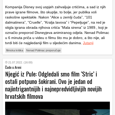
Kompanija Disney svoj uspjeh zahvaljuje crtićima, a sad iz njih
prave igrane filmove, što skuplje, to bolje, jer publika voli
raskošne spektakle. Nakon “Alice u zemlji čuda”, “101
dalmatinera”, “Cruelle”, “Kralja lavova” i “Pepeljuge”, na red je
stigla igrana obrada njihova crtića “Mala sirena” iz 1989., koji je
označio preporod Disneyjeva animiranog odjela. Nenad Polimac
u 6 minuta priča u videu o filmu što mu je dobro, a što nije, ali
tvrdi biti će najgledaniji film u sljedećim danima.
Jutanji
filmska kritika
Nenad Polimac preporučuje
21.07.2022. (16:00)
Čudo u Areni
Njegić iz Pule: Odgledali smo film ‘Stric‘ i
ostali potpuno šokirani. Ovo je jedan od
najintrigantnijih i najnepredvidljivijih novijih
hrvatskih filmova