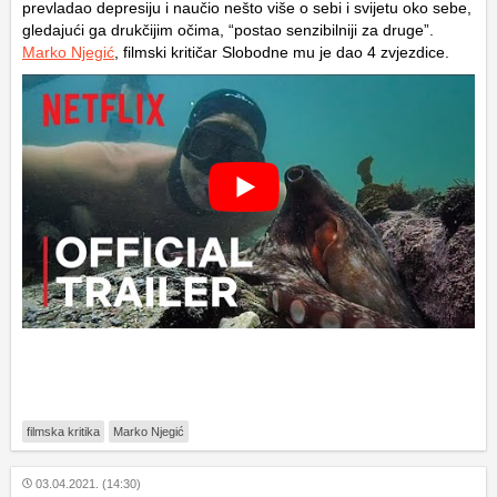
prevladao depresiju i naučio nešto više o sebi i svijetu oko sebe,
gledajući ga drukčijim očima, “postao senzibilniji za druge”.
Marko Njegić
, filmski kritičar Slobodne mu je dao 4 zvjezdice.
filmska kritika
Marko Njegić
03.04.2021. (14:30)