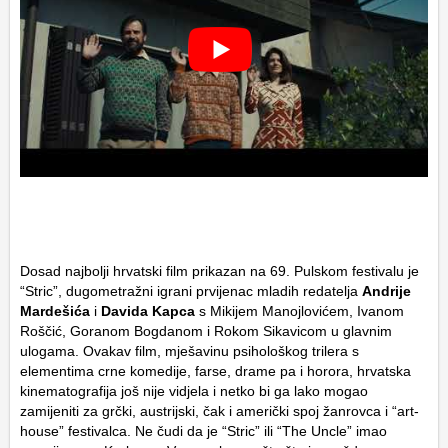
Dosad najbolji hrvatski film prikazan na 69. Pulskom festivalu je
“Stric”, dugometražni igrani prvijenac mladih redatelja
Andrije
Mardešića
i
Davida Kapca
s Mikijem Manojlovićem, Ivanom
Roščić, Goranom Bogdanom i Rokom Sikavicom u glavnim
ulogama. Ovakav film, mješavinu psihološkog trilera s
elementima crne komedije, farse, drame pa i horora, hrvatska
kinematografija još nije vidjela i netko bi ga lako mogao
zamijeniti za grčki, austrijski, čak i američki spoj žanrovca i “art-
house” festivalca. Ne čudi da je “Stric” ili “The Uncle” imao