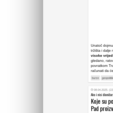
Unatoč dojmu 
tržišta i dalj
visoke vrijedn
gledano, ratov
povratkom Tr
računati da ć
burze
geopoliti
08.04.2025. (22
Ako i nisi dioničar
Koje su po
Pad proizv