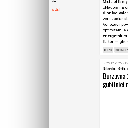
31
Michael Burry
okladom na op
« Jul
dionice Vale
venezuelanske
Venezueli pove
optimizam, a 
energetskim 
Baker Hughe
burze
Michael 
29.12.2025. (15
Bikovsko tržište
Burzovna 
gubitnici r