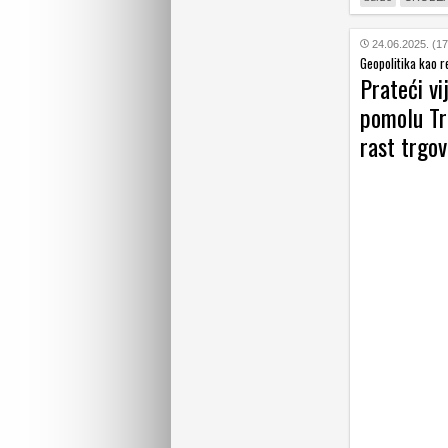
24.06.2025. (17
Geopolitika kao r
Prateći vi
pomolu Tre
rast trgov