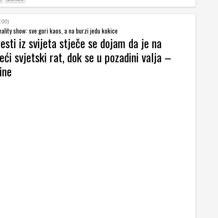
:00)
eality show: sve gori kaos, a na burzi jedu kokice
jesti iz svijeta stječe se dojam da je na
ći svjetski rat, dok se u pozadini valja –
ine