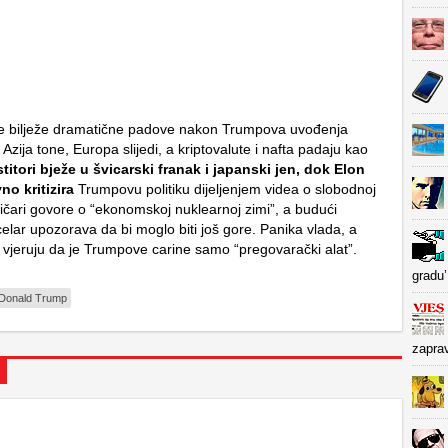
ze bilježe dramatične padove nakon Trumpova uvođenja
. Azija tone, Europa slijedi, a kriptovalute i nafta padaju kao
stitori bježe u švicarski franak i japanski jen, dok Elon
o kritizira
Trumpovu politiku dijeljenjem videa o slobodnoj
itičari govore o “ekonomskoj nuklearnoj zimi”, a budući
elar upozorava da bi moglo biti još gore. Panika vlada, a
e vjeruju da je Trumpove carine samo “pregovarački alat”.
gradu’
Donald Trump
zapra