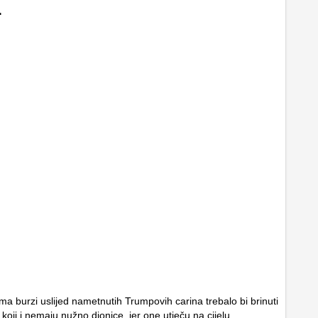
…
oma burzi uslijed nametnutih Trumpovih carina trebalo bi brinuti
, koji i nemaju nužno dionice, jer one utječu na cijelu