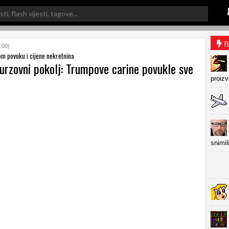
F
:00)
m povuku i cijene nekretnina
urzovni pokolj: Trumpove carine povukle sve
proiz
snimil