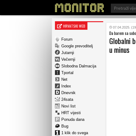
Search
for:
HRVATSKI WEB
07.04.2025. (19
Da barem sa sobo
Globalni b
Forum
Google prevoditelj
u minus
Jutarnji
Večernji
Slobodna Dalmacija
Tportal
Net
Index
Dnevnik
24sata
Novi list
HRT vijesti
Ponuda dana
Bug
1 klik do svega