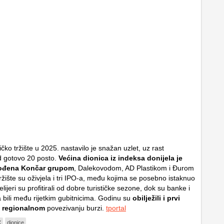
čko tržište u 2025. nastavilo je snažan uzlet, uz rast
gotovo 20 posto.
Većina dionica iz indeksa donijela je
vođena Končar grupom
, Dalekovodom, AD Plastikom i Đurom
žište su oživjela i tri IPO-a, među kojima se posebno istaknuo
lijeri su profitirali od dobre turističke sezone, dok su banke i
 bili među rijetkim gubitnicima. Godinu su
obilježili i prvi
a regionalnom
povezivanju burzi.
tportal
X
dionice