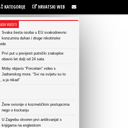
KATEGORIJE
HRVATSKI WEB
LASH VIJESTI
Svaka šesta osoba u EU svakodnevno
konzumira duhan i druge nikotinske
vode
Prvi put u povijesti putnički zrakoplov
obavio let dulji od 24 sata
Moby objavio “Porcelain” video s
Jadranskog mora: “Svi na svijetu su to
i, a ja nikad”
Žene ovisnije o kozmetičkim postupcima
nego o kockanju
U Zagrebu otvoren prvi antikvarijat s
knjigama na engleskom