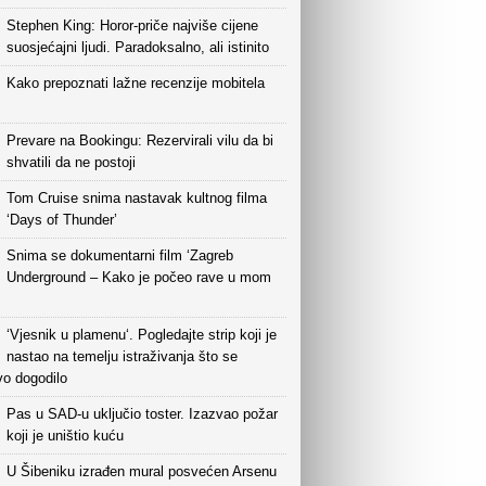
Stephen King: Horor-priče najviše cijene
suosjećajni ljudi. Paradoksalno, ali istinito
Kako prepoznati lažne recenzije mobitela
Prevare na Bookingu: Rezervirali vilu da bi
shvatili da ne postoji
Tom Cruise snima nastavak kultnog filma
‘Days of Thunder’
Snima se dokumentarni film ‘Zagreb
Underground – Kako je počeo rave u mom
‘Vjesnik u plamenu‘. Pogledajte strip koji je
nastao na temelju istraživanja što se
vo dogodilo
Pas u SAD-u uključio toster. Izazvao požar
koji je uništio kuću
U Šibeniku izrađen mural posvećen Arsenu