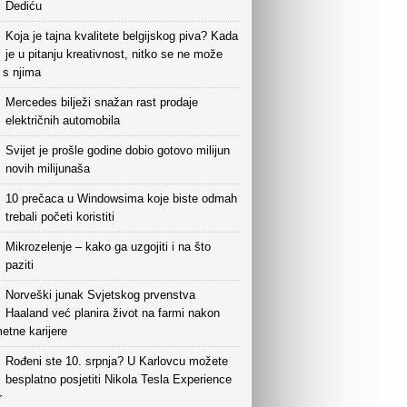
Dediću
Koja je tajna kvalitete belgijskog piva? Kada
je u pitanju kreativnost, nitko se ne može
i s njima
Mercedes bilježi snažan rast prodaje
električnih automobila
Svijet je prošle godine dobio gotovo milijun
novih milijunaša
10 prečaca u Windowsima koje biste odmah
trebali početi koristiti
Mikrozelenje – kako ga uzgojiti i na što
paziti
Norveški junak Svjetskog prvenstva
Haaland već planira život na farmi nakon
etne karijere
Rođeni ste 10. srpnja? U Karlovcu možete
besplatno posjetiti Nikola Tesla Experience
r