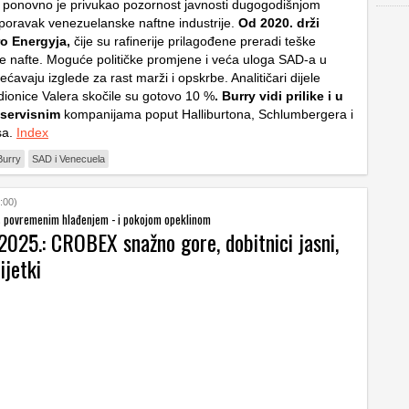
 ponovno je privukao pozornost javnosti dugogodišnjom
oravak venezuelanske naftne industrije.
Od 2020. drži
ro Energyja,
čije su rafinerije prilagođene preradi teške
 nafte. Moguće političke promjene i veća uloga SAD-a u
ćavaju izglede za rast marži i opskrbe. Analitičari dijele
dionice Valera skočile su gotovo 10 %
. Burry vidi prilike i u
servisnim
kompanijama poput Halliburtona, Schlumbergera i
sa.
Index
Burry
SAD i Venecuela
:00)
 s povremenim hlađenjem - i pokojom opeklinom
2025.: CROBEX snažno gore, dobitnici jasni,
ijetki