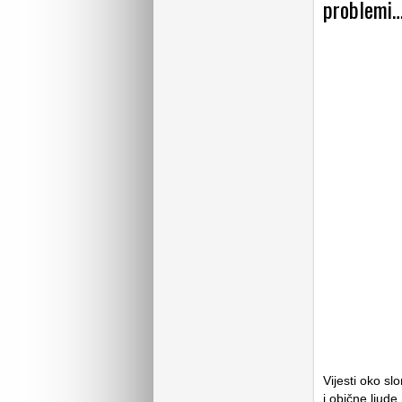
problemi
Vijesti oko sl
i obične ljude