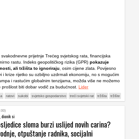
svakodnevne prijetnje Trećeg svjetskog rata, financijska
e mirno rastu. Indeks geopolitičkog rizika (GPR)
pokazuje
osti, ali tržišta to ignoriraju
, osim cijene zlata. Povijesno
i i krize rijetko su ozbiljno uzdrmali ekonomiju, no s mogućim
umpa i rastućim globalnim tenzijama, možda više ne možemo
e prošlost biti dobar vodič za budućnost.
Lider
ka
ratovi
sukobi
svjetsko gospodarstvo
treći svjetski rat
tržišta
tržište
:00)
, dionik si
sljedice sloma burzi uslijed novih carina?
odnje, otpuštanje radnika, socijalni