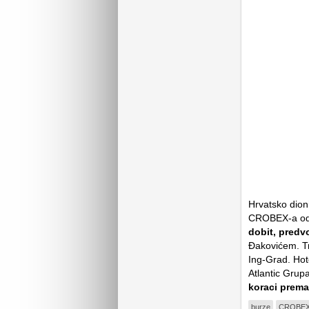
Hrvatsko dioni
CROBEX-a od 
dobit, pred
Đakovićem. Tr
Ing-Grad. Hote
Atlantic Grupa
koraci prem
burze
CROBE