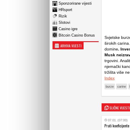
Sponzorirane vijesti
HRsport
Rizik
Slotovi
Casino igre
Bitcoin Casino Bonus
Svjetske bur
širokih carina
ARHIVA VIJESTI
domine
. Inve
Musk neizravn
trgovini. Anal
njemački kanc
tržišta više n
Index
burze
carine
SLIČNE VIJESTI
07.01. (07:00)
Prati koeficijente