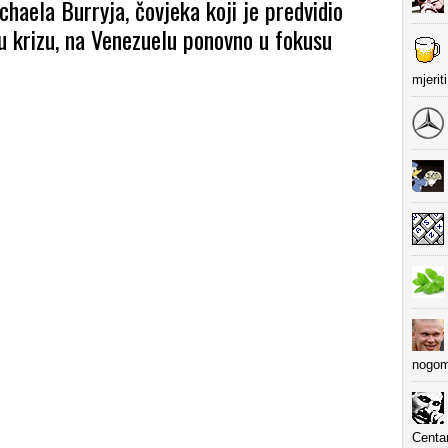
haela Burryja, čovjeka koji je predvidio
 krizu, na Venezuelu ponovno u fokusu
mjerit
nogom
Centa