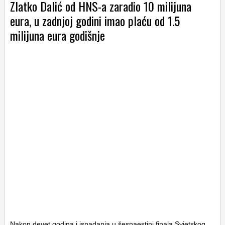
Zlatko Dalić od HNS-a zaradio 10 milijuna
eura, u zadnjoj godini imao plaću od 1.5
milijuna eura godišnje
Nakon devet godina i ispadanja u šesnaestini finala Svjetskog