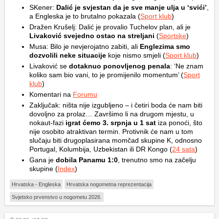
SKener:
Dalić je svjestan da je sve manje ulja u ‘svići’
,
a Engleska je to brutalno pokazala (
Sport klub
)
Dražen Krušelj: Dalić je provalio Tuchelov plan, ali je
Livaković svejedno ostao na streljani
(
Sportske
)
Musa: Bilo je nevjerojatno zabiti, ali
Englezima smo
dozvolili neke situacije
koje nismo smjeli (
Sport klub
)
Livaković se
dotaknuo ponovljenog penala
: ‘Ne znam
koliko sam bio vani, to je promijenilo momentum’ (
Sport
klub
)
Komentari na
Forumu
Zaključak: ništa nije izgubljeno – i četiri boda će nam biti
dovoljno za prolaz… Završimo li na drugom mjestu, u
nokaut-fazi
igrat ćemo 3. srpnja u 1 sat
iza ponoći, što
nije osobito atraktivan termin. Protivnik će nam u tom
slučaju biti drugoplasirana momčad skupine K, odnosno
Portugal, Kolumbija, Uzbekistan ili DR Kongo (
24 sata
)
Gana je
dobila Panamu 1:0
, trenutno smo na začelju
skupine (
Index
)
Hrvatska - Engleska
Hrvatska nogometna reprezentacija
Svjetsko prvenstvo u nogometu 2026.