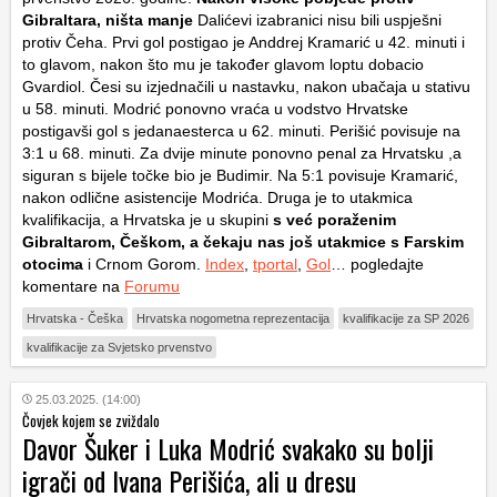
Gibraltara, ništa manje
Dalićevi izabranici nisu bili uspješni
protiv Čeha. Prvi gol postigao je Anddrej Kramarić u 42. minuti i
to glavom, nakon što mu je također glavom loptu dobacio
Gvardiol. Česi su izjednačili u nastavku, nakon ubačaja u stativu
u 58. minuti. Modrić ponovno vraća u vodstvo Hrvatske
postigavši gol s jedanaesterca u 62. minuti. Perišić povisuje na
3:1 u 68. minuti. Za dvije minute ponovno penal za Hrvatsku ,a
siguran s bijele točke bio je Budimir. Na 5:1 povisuje Kramarić,
nakon odlične asistencije Modrića. Druga je to utakmica
kvalifikacija, a Hrvatska je u skupini
s već poraženim
Gibraltarom, Češkom, a čekaju nas još utakmice s Farskim
otocima
i Crnom Gorom.
Index
,
tportal
,
Gol
… pogledajte
komentare na
Forumu
Hrvatska - Češka
Hrvatska nogometna reprezentacija
kvalifikacije za SP 2026
kvalifikacije za Svjetsko prvenstvo
25.03.2025. (14:00)
Čovjek kojem se zviždalo
Davor Šuker i Luka Modrić svakako su bolji
igrači od Ivana Perišića, ali u dresu