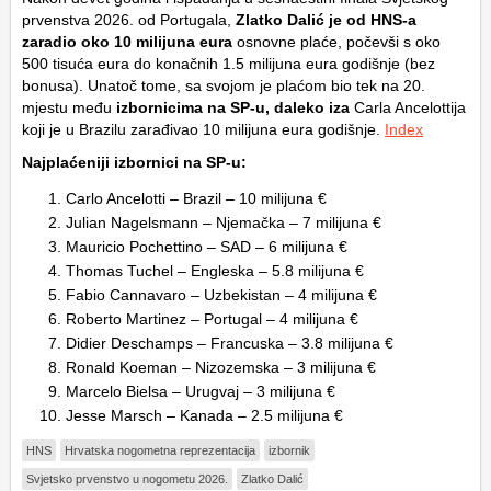
prvenstva 2026. od Portugala,
Zlatko Dalić je od HNS-a
zaradio oko 10 milijuna eura
osnovne plaće, počevši s oko
500 tisuća eura do konačnih 1.5 milijuna eura godišnje (bez
bonusa). Unatoč tome, sa svojom je plaćom bio tek na 20.
mjestu među
izbornicima na SP-u, daleko iza
Carla Ancelottija
koji je u Brazilu zarađivao 10 milijuna eura godišnje.
Index
Najplaćeniji izbornici na SP-u:
Carlo Ancelotti – Brazil – 10 milijuna €
Julian Nagelsmann – Njemačka – 7 milijuna €
Mauricio Pochettino – SAD – 6 milijuna €
Thomas Tuchel – Engleska – 5.8 milijuna €
Fabio Cannavaro – Uzbekistan – 4 milijuna €
Roberto Martinez – Portugal – 4 milijuna €
Didier Deschamps – Francuska – 3.8 milijuna €
Ronald Koeman – Nizozemska – 3 milijuna €
Marcelo Bielsa – Urugvaj – 3 milijuna €
Jesse Marsch – Kanada – 2.5 milijuna €
HNS
Hrvatska nogometna reprezentacija
izbornik
Svjetsko prvenstvo u nogometu 2026.
Zlatko Dalić