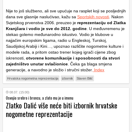
Nije to još službeno, ali sve upućuje na rasplet koji se posljednjih
dana sve glasnije naslućivao, kažu sa
Sportskih novosti
. Nakon
Svjetskog prvenstva 2006. preuzeo je
reprezentaciju od Zlatka
Kranjčara i vodio je sve do 2012. godine
. U međuvremenu je
stekao golemo međunarodno iskustvo. Vodio je klubove u
najjačim europskim ligama, radio u Engleskoj, Turskoj,
Saudijskoj Arabiji i Kini…, upoznao različite nogometne kulture i
modele rada, a pritom ostao trener kojeg igrači cijene zbog
iskrenosti,
otvorene komunikacije i sposobnosti da stvori
zajedništvo unutar svlačionice
. Čeka ga blaga smjena
generacije, a navodno je složio i stručni stožer.
Index
Hrvatska nogometna reprezentacija
izbornik
Slaven Bilić
08.07. (15:00)
Osvojio srebro i broncu, a zlato mu je u imenu
Zlatko Dalić više neće biti izbornik hrvatske
nogometne reprezentacije