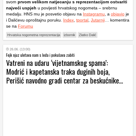
svom
prvom velikom natjecanju s reprezentacijom ostvariti
najveći uspjeh
u povijesti hrvatskog nogometa – srebrnu
medalju. HNS mu je posvetio objavu na
Instagramu
, a
objavio
je
i Dalićevu oproštajnu poruku.
Index
,
tportal
,
Jutarnji
… komentira
se na
Forumu
Hrvatska nogometna reprezentacija
izbornik
Zlatko Dalić
26.06. (13:00)
Fejk njuz uletava nam s leđa i pokušava zabiti
Vatreni na udaru ‘vijetnamskog spama’:
Modrić i kapetanska traka duginih boja,
Perišić navodno gradi centar za beskućnike…