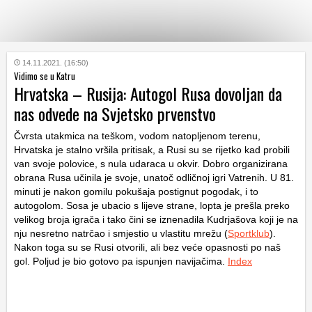
KATEGORIJE
14.11.2021. (16:50)
Vidimo se u Katru
Hrvatska – Rusija: Autogol Rusa dovoljan da
HRVATSKI
nas odvede na Svjetsko prvenstvo
WEB
Čvrsta utakmica na teškom, vodom natopljenom terenu,
Hrvatska je stalno vršila pritisak, a Rusi su se rijetko kad probili
van svoje polovice, s nula udaraca u okvir. Dobro organizirana
obrana Rusa učinila je svoje, unatoč odličnoj igri Vatrenih. U 81.
minuti je nakon gomilu pokušaja postignut pogodak, i to
autogolom. Sosa je ubacio s lijeve strane, lopta je prešla preko
velikog broja igrača i tako čini se iznenadila Kudrjašova koji je na
nju nesretno natrčao i smjestio u vlastitu mrežu (
Sportklub
).
Nakon toga su se Rusi otvorili, ali bez veće opasnosti po naš
gol. Poljud je bio gotovo pa ispunjen navijačima.
Index