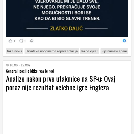
fake news
Hrvatska nogometna reprezentacija
lažne vijesti
vijetnamski spam
18.06. (12:00)
Generali poslije bitke, vaš je red
Analize nakon prve utakmice na SP-u: Ovaj
poraz nije rezultat velebne igre Engleza