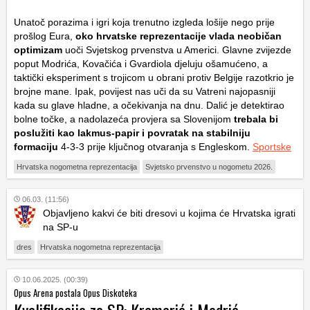
Unatoč porazima i igri koja trenutno izgleda lošije nego prije
prošlog Eura,
oko hrvatske reprezentacije vlada neobičan
optimizam
uoči Svjetskog prvenstva u Americi. Glavne zvijezde
poput Modrića, Kovačića i Gvardiola djeluju ošamućeno, a
taktički eksperiment s trojicom u obrani protiv Belgije razotkrio je
brojne mane. Ipak, povijest nas uči da su Vatreni najopasniji
kada su glave hladne, a očekivanja na dnu. Dalić je detektirao
bolne točke, a nadolazeća provjera sa Slovenijom
trebala bi
poslužiti kao lakmus-papir i povratak na stabilniju
formaciju
4-3-3 prije ključnog otvaranja s Engleskom.
Sportske
Hrvatska nogometna reprezentacija
Svjetsko prvenstvo u nogometu 2026.
06.03. (11:56)
Objavljeno kakvi će biti dresovi u kojima će Hrvatska igrati
na SP-u
dres
Hrvatska nogometna reprezentacija
10.06.2025. (00:39)
Opus Arena postala Opus Diskoteka
Kvalifikacije za SP: Kramarić i Modrić