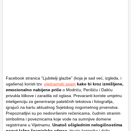
Facebook stranica “Ljubitelji glazbe” (koja je sad već, izgleda, i
ugašena) koristi tzv.
vijetnamski spam
kako bi kroz izmišljene,
emocionalno nabijene priče
o Modriću, Perišiću i Daliću
privukla klikove i zaradila od oglasa. Prevaranti koriste umjetnu
inteligenciju za generiranje patetičnih tekstova i fotografija,
igrajući na kartu aktualnog Svjetskog nogometnog prvenstva.
Prepoznatljivi su po nedovršenim rečenicama, čudnim stranim
simbolima i poveznicama koje vode na sumnjive domene
registrirane u Vijetnamu.
Unatoč očiglednim nelogičnostima
poput lažne španjolske adrese,
tisuće korisnika i dalje