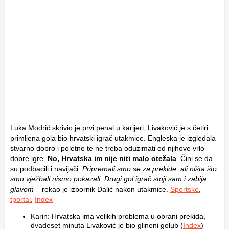
Luka Modrić skrivio je prvi penal u karijeri, Livaković je s četiri
primljena gola bio hrvatski igrač utakmice. Engleska je izgledala
stvarno dobro i poletno te ne treba oduzimati od njihove vrlo
dobre igre.
No, Hrvatska im nije niti malo otežala
. Čini se da
su podbacili i navijači.
Pripremali smo se za prekide, ali ništa što
smo vježbali nismo pokazali. Drugi gol igrač stoji sam i zabija
glavom –
rekao je izbornik Dalić nakon utakmice.
Sportske
,
tportal
,
Index
Karin: Hrvatska ima velikih problema u obrani prekida,
dvadeset minuta Livaković je bio glineni golub (
Index
)