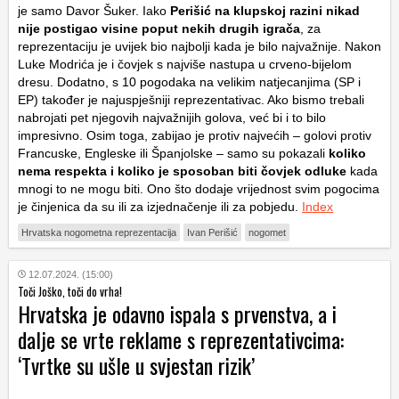
je samo Davor Šuker. Iako
Perišić na klupskoj razini nikad
nije postigao visine poput nekih drugih igrača
, za
reprezentaciju je uvijek bio najbolji kada je bilo najvažnije. Nakon
Luke Modrića je i čovjek s najviše nastupa u crveno-bijelom
dresu. Dodatno, s 10 pogodaka na velikim natjecanjima (SP i
EP) također je najuspješniji reprezentativac. Ako bismo trebali
nabrojati pet njegovih najvažnijih golova, već bi i to bilo
impresivno. Osim toga, zabijao je protiv najvećih – golovi protiv
Francuske, Engleske ili Španjolske – samo su pokazali
koliko
nema respekta i koliko je sposoban biti čovjek odluke
kada
mnogi to ne mogu biti. Ono što dodaje vrijednost svim pogocima
je činjenica da su ili za izjednačenje ili za pobjedu.
Index
Hrvatska nogometna reprezentacija
Ivan Perišić
nogomet
12.07.2024. (15:00)
Toči Joško, toči do vrha!
Hrvatska je odavno ispala s prvenstva, a i
dalje se vrte reklame s reprezentativcima:
‘Tvrtke su ušle u svjestan rizik’