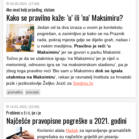
04.05.2023. (17:00)
Ako imaš bolji prijedlog, slušam
Kako se pravilno kaže: ‘u’ ili ‘na’ Maksimiru?
Jedan od ta dva izraza u ovom je kontekstu
pogrešan, a zanimljivo je kako se na Praznik
rada, pokraj mjesta gdje se dijelio grah, našao i
u nekim medijima.
Pravilno je reći ‘u
Maksimiru’
jer se govori o parku Maksimir.
Točno je da se utakmice igraju ‘na Maksimiru’ jer je riječ o
metonimiji, odnosno igra se ‘na maksimirskom stadionu’, pa je
zbog toga pravilno reći ‘Bio sam u Maksimiru
dok se igrala
utakmica na Maksimiru
‘, rekao je ravnatelj Instituta za hrvatski
jezik i jezikoslovlje Željko Jozić za
Srednju.hr
gramatika
pravopis
14.01.2022. (22:00)
Problemi s č i ć, ije i je
Najčešće pravopisne pogreške u 2021. godini
Korisnici alata
Hašek
za ispravljanje gramatičkih
pogrešaka su najčešće griješili pri pisanju