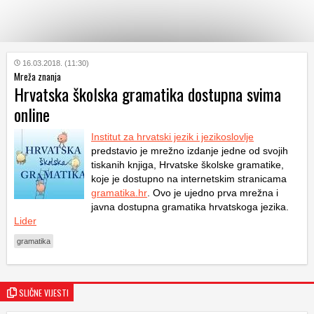
KATEGORIJE
16.03.2018. (11:30)
Mreža znanja
Hrvatska školska gramatika dostupna svima
HRVATSKI
online
WEB
Institut za hrvatski jezik i jezikoslovlje
predstavio je mrežno izdanje jedne od svojih
tiskanih knjiga, Hrvatske školske gramatike,
koje je dostupno na internetskim stranicama
gramatika.hr
. Ovo je ujedno prva mrežna i
javna dostupna gramatika hrvatskoga jezika.
Lider
gramatika
SLIČNE VIJESTI