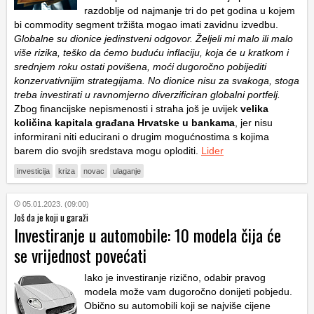
razdoblje od najmanje tri do pet godina u kojem
bi commodity segment tržišta mogao imati zavidnu izvedbu.
Globalne su dionice jedinstveni odgovor. Željeli mi malo ili malo
više rizika, teško da ćemo buduću inflaciju, koja će u kratkom i
srednjem roku ostati povišena, moći dugoročno pobijediti
konzervativnijim strategijama. No dionice nisu za svakoga, stoga
treba investirati u ravnomjerno diverzificiran globalni portfelj.
Zbog financijske nepismenosti i straha još je uvijek
velika
količina kapitala građana Hrvatske u bankama
, jer nisu
informirani niti educirani o drugim mogućnostima s kojima
barem dio svojih sredstava mogu oploditi.
Lider
investicija
kriza
novac
ulaganje
05.01.2023. (09:00)
Još da je koji u garaži
Investiranje u automobile: 10 modela čija će
se vrijednost povećati
Iako je investiranje rizično, odabir pravog
modela može vam dugoročno donijeti pobjedu.
Obično su automobili koji se najviše cijene