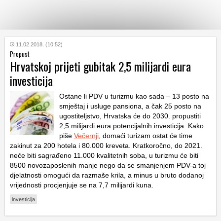
KATEGORIJE
11.02.2018. (10:52)
Propust
Hrvatskoj prijeti gubitak 2,5 milijardi eura
HRVATSKI
investicija
WEB
Ostane li PDV u turizmu kao sada – 13 posto na
smještaj i usluge pansiona, a čak 25 posto na
ugostiteljstvo, Hrvatska će do 2030. propustiti
2,5 milijardi eura potencijalnih investicija. Kako
piše
Večernji
, domaći turizam ostat će time
zakinut za 200 hotela i 80.000 kreveta. Kratkoročno, do 2021.
neće biti sagrađeno 11.000 kvalitetnih soba, u turizmu će biti
8500 novozaposlenih manje nego da se smanjenjem PDV-a toj
djelatnosti omogući da razmaše krila, a minus u bruto dodanoj
vrijednosti procjenjuje se na 7,7 milijardi kuna.
investicija