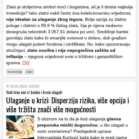
Zlato je stoljećima simbol moći i bogatstva, ali je li doista najbolja
investicija? Iako zlatni nakit često ima kolekcionarsku vrijednost
,
nije idealan za ulaganje zbog legura
. Bolja opcija su zlatne
poluge i zlatnici s 99,9 % čistog zlata, čija je cijena nedavno
dosegnula rekordnih 3.057,51 dolara po unci. Središnje banke
gomilaju zlato kako bi smanjile ovisnost o dolaru, dok građani
mogu ulagati putem fondova i certifikata. No, kako upozoravaju
stručnjaci,
zlato oscilira i nije nepogrešiva zaštita od
inflacije
– njegova vrijednost ovisi o tržišnim i geopolitičkim
igrama.
DW
investicija
zlato
30.01.2023. (18:00)
Vadi lovu van iz banke i kreni ulagati
Ulaganje u krizi: Disperzija rizika, više opcija i
više tržišta znači više mogućnosti
S obzirom na to da je kod ulaganja
glavna
preporuka misliti dugoročno
, u što ulagati u
ovim vremenima? Predsjednik uprave
Intercapitala Kurtović kaže kako je pred nama