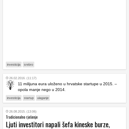
investicija
srebro
26.02.2016. (11:17)
11 milijuna eura uloženo u hrvatske startupe u 2015. –
opola manje nego u 2014.
investicija
startup
ulaganje
26.08.2015. (13:06)
Tradicionalno rješenje
Ljuti investitori napali šefa kineske burze,