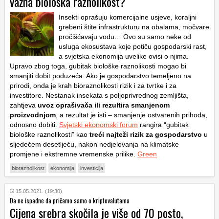
važna biološka raznolikost?
Insekti oprašuju komercijalne usjeve, koraljni
grebeni štite infrastrukturu na obalama, močvare
pročišćavaju vodu… Ovo su samo neke od
usluga ekosustava koje potiču gospodarski rast,
a svjetska ekonomija uvelike ovisi o njima.
Upravo zbog toga, gubitak biološke raznolikosti mogao bi
smanjiti dobit poduzeća. Ako je gospodarstvo temeljeno na
prirodi, onda je krah bioraznolikosti rizik i za tvrtke i za
investitore. Nestanak insekata s poljoprivrednog zemljišta,
zahtjeva
uvoz oprašivača ili rezultira smanjenom
proizvodnjom
, a rezultat je isti – smanjenje ostvarenih prihoda,
odnosno dobiti.
Svjetski ekonomski forum
rangira “gubitak
biološke raznolikosti” kao
treći najteži rizik za gospodarstvo
u
sljedećem desetljeću, nakon nedjelovanja na klimatske
promjene i ekstremne vremenske prilike.
Green
bioraznolikost
ekonomija
investicija
15.05.2021. (19:30)
Da ne ispadne da pričamo samo o kriptovalutama
Cijena srebra skočila je više od 70 posto,