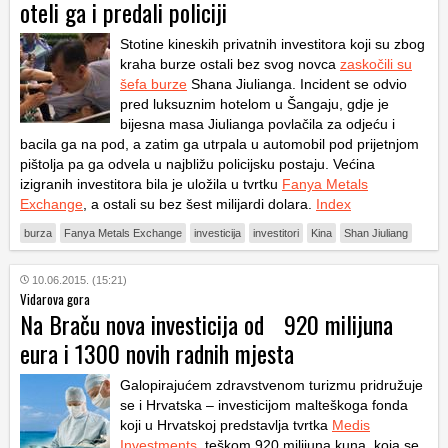
oteli ga i predali policiji
Stotine kineskih privatnih investitora koji su zbog
kraha burze ostali bez svog novca
zaskočili su
šefa burze
Shana Jiulianga. Incident se odvio
pred luksuznim hotelom u Šangaju, gdje je
bijesna masa Jiulianga povlačila za odjeću i
bacila ga na pod, a zatim ga utrpala u automobil pod prijetnjom
pištolja pa ga odvela u najbližu policijsku postaju. Većina
izigranih investitora bila je uložila u tvrtku
Fanya Metals
Exchange
, a ostali su bez šest milijardi dolara.
Index
burza
Fanya Metals Exchange
investicija
investitori
Kina
Shan Jiuliang
10.06.2015. (15:21)
Vidarova gora
Na Braču nova investicija od 920 milijuna
eura i 1300 novih radnih mjesta
Galopirajućem zdravstvenom turizmu pridružuje
se i Hrvatska – investicijom malteškoga fonda
koji u Hrvatskoj predstavlja tvrtka
Medis
Investments
, teškom 920 milijuna kuna, koja se