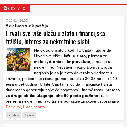
SLIČNE VIJESTI
26.02. (16:00)
Manje kvadrata, više portfelja
Hrvati sve više ulažu u zlato i financijska
tržišta, interes za nekretnine slabi
Na okruglom stolu kod HGK istaknuto je da
Hrvati sve više
ulažu u zlato, plemenite
metale, dionice i kriptovalute
, a manje u
nekretnine. Predstavnik Auro Domus Grupa
naglasio je da je zlato dokazalo vrijednost u
krizama, pri čemu je cijena grama porasla s 30-35 na oko 140
eura u pet godina. U InterCapital ističu da financijska tržišta
dugoročno generiraju najveće bogatstvo. Unatoč rastu
interesa
za druge oblike ulaganja, oko 90 posto građana
i dalje
preferira nekretnine, iako tržište pokazuje znakove usporavanja.
Poslovni
,
Lider
,
tportal
investicija
ulaganje