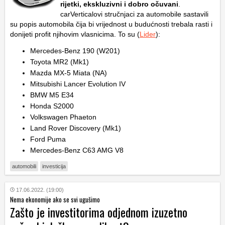
rijetki, ekskluzivni i dobro očuvani
.
carVerticalovi stručnjaci za automobile sastavili
su popis automobila čija bi vrijednost u budućnosti trebala rasti i
donijeti profit njihovim vlasnicima. To su (
Lider
):
Mercedes-Benz 190 (W201)
Toyota MR2 (Mk1)
Mazda MX-5 Miata (NA)
Mitsubishi Lancer Evolution IV
BMW M5 E34
Honda S2000
Volkswagen Phaeton
Land Rover Discovery (Mk1)
Ford Puma
Mercedes-Benz C63 AMG V8
automobili
investicija
17.06.2022. (19:00)
Nema ekonomije ako se svi ugušimo
Zašto je investitorima odjednom izuzetno