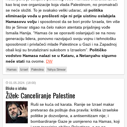
kao kraj ove organizacije koja vlada Palestinom, no promatrači
se neće složiti. To je svakako veliki udarac, ali
politika
eliminacije vođa u prošlosti nije ni prije uistinu oslabjela
Hamasovu volju
i sposobnost da se bori protiv Izraela, tim više
što je Sinvar stigao na čelo nakon atentata prijašnjeg vođe
Ismaila Hanija. “Hamas će se oporaviti oslanjajući se na novu
generaciju lidera, ponovno razvijajući svoju vojnu i tehnološku
sposobnost i privlačeći mlade Palestince u Gazi i na Zapadnoj
obali koji su brutalizirani sukobom s Izraelom”.
Političko
vodstvo Hamasa nalazi se u Kataru, a Netanyahu sigurno
neće stati
na ovome.
DW
Hamas
Izrael
Palestina
Yahya Sinwar
01.05.2024. (18:00)
Blisko o istoku
Žižek: Canceliranje Palestine
Ruši se kuća od karata. Ranije se Izrael makar
pretvarao da poštuje dva pravila: kritika izraelske
politike je dozvoljena, a antisemitizam nije; i
bombardiranje Gaze je usmjereno na Hamas, koji