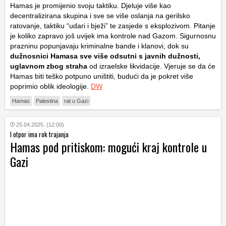
Hamas je promijenio svoju taktiku. Djeluje više kao
decentralizirana skupina i sve se više oslanja na gerilsko
ratovanje, taktiku “udari i bježi” te zasjede s eksplozivom. Pitanje
je koliko zapravo još uvijek ima kontrole nad Gazom. Sigurnosnu
prazninu popunjavaju kriminalne bande i klanovi, dok su
dužnosnici Hamasa sve više odsutni s javnih dužnosti,
uglavnom zbog straha
od izraelske likvidacije. Vjeruje se da će
Hamas biti teško potpuno uništiti, budući da je pokret više
poprimio oblik ideologije.
DW
Hamas
Palestina
rat u Gazi
25.04.2025. (12:00)
I otpor ima rok trajanja
Hamas pod pritiskom: mogući kraj kontrole u
Gazi