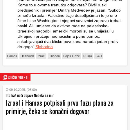
Kome to u ovome trenutku odgovara? Bivši ruski
predsjednik i premijer Dmitrij Medvedev je jasan: “Sukob
između Izraela i Palestine traje desetljećima i to je ono
čime bi se Washington i njegovi saveznici zapravo trebali
baviti. Ali, umjesto da aktivno rade na palestinsko-
izraelskoj nagodbi, američki moroni su se umiješali u
Ukrajinu i pružaju neonacistima punu pomoć,
sukobljavajući dva blisko povezana naroda jedan protiv
drugoga”
Slobodna
Hamas
Hezbolah
Izrael
Libanon
Pojas Gaze
Rusija
SAD
SLIČNE VIJESTI
09.10.2025. (08:00)
I to baš uoči objave Nobela za mir
Izrael i Hamas potpisali prvu fazu plana za
primirje, čeka se konačni dogovor