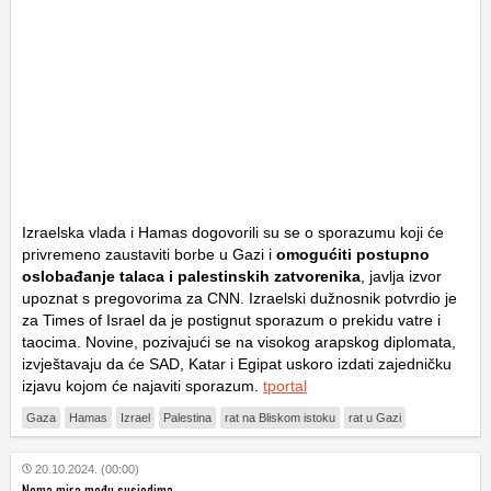
Izraelska vlada i Hamas dogovorili su se o sporazumu koji će
privremeno zaustaviti borbe u Gazi i
omogućiti postupno
oslobađanje talaca i palestinskih zatvorenika
, javlja izvor
upoznat s pregovorima za CNN. Izraelski dužnosnik potvrdio je
za Times of Israel da je postignut sporazum o prekidu vatre i
taocima. Novine, pozivajući se na visokog arapskog diplomata,
izvještavaju da će SAD, Katar i Egipat uskoro izdati zajedničku
izjavu kojom će najaviti sporazum.
tportal
Gaza
Hamas
Izrael
Palestina
rat na Bliskom istoku
rat u Gazi
20.10.2024. (00:00)
Nema mira među susjedima