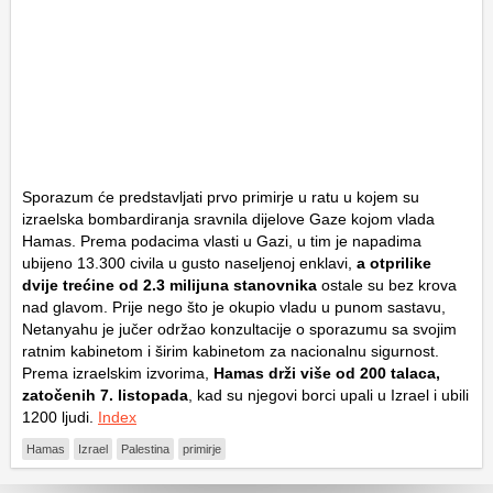
Sporazum će predstavljati prvo primirje u ratu u kojem su
izraelska bombardiranja sravnila dijelove Gaze kojom vlada
Hamas. Prema podacima vlasti u Gazi, u tim je napadima
ubijeno 13.300 civila u gusto naseljenoj enklavi,
a otprilike
dvije trećine od 2.3 milijuna stanovnika
ostale su bez krova
nad glavom. Prije nego što je okupio vladu u punom sastavu,
Netanyahu je jučer održao konzultacije o sporazumu sa svojim
ratnim kabinetom i širim kabinetom za nacionalnu sigurnost.
Prema izraelskim izvorima,
Hamas drži više od 200 talaca,
zatočenih 7. listopada
, kad su njegovi borci upali u Izrael i ubili
1200 ljudi.
Index
Hamas
Izrael
Palestina
primirje