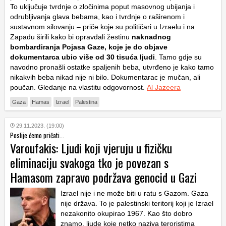
To uključuje tvrdnje o zločinima poput masovnog ubijanja i
odrubljivanja glava bebama, kao i tvrdnje o raširenom i
sustavnom silovanju – priče koje su političari u Izraelu i na
Zapadu širili kako bi opravdali žestinu
naknadnog
bombardiranja Pojasa Gaze, koje je do objave
dokumentarca ubio više od 30 tisuća ljudi
. Tamo gdje su
navodno pronašli ostatke spaljenih beba, utvrđeno je kako tamo
nikakvih beba nikad nije ni bilo. Dokumentarac je mučan, ali
poučan. Gledanje na vlastitu odgovornost.
Al Jazeera
Gaza
Hamas
Izrael
Palestina
29.11.2023. (19:00)
Poslije ćemo pričati...
Varoufakis: Ljudi koji vjeruju u fizičku
eliminaciju svakoga tko je povezan s
Hamasom zapravo podržava genocid u Gazi
Izrael nije i ne može biti u ratu s Gazom. Gaza
nije država. To je palestinski teritorij koji je Izrael
nezakonito okupirao 1967. Kao što dobro
znamo, ljude koje netko naziva teroristima