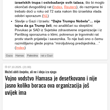
izraelskih trupa i oslobađanje svih talaca
, što bi moglo
okončati dvogodišnji rat (
Index
,
Reuters
), do razmjene bi
trebalo doći u roku od 72 sata nakon što izraelska vlada
odobri sporazum (
N1
)
Slavlje u Gazi i Izraelu:
“Dajte Trumpu Nobela”… nije
tajna da ga Trump želi
, no analitičari su skeptični:
Povukao je SAD iz Svjetske zdravstvene organizacije i iz
Pariškog sporazuma o klimi, pokrenuo je trgovinski rat
protiv starih prijatelja i saveznika. To nije baš ono o čemu
razmišljamo glede pojma “miroljubivog predsjednika…”
(
Index
)
Gaza
Hamas
Palestina
rat u Gazi
07.10.2025. (21:00)
Možeš ubiti čovjeka, ali ne i ideju iza njega
Vojno vodstvo Hamasa je desetkovano i nije
jasno koliko boraca ova organizacija još
uvijek ima