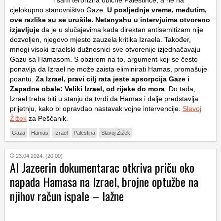
i sam terorizira obične Palestince, a ne na
cjelokupno stanovništvo Gaze.
U posljednje vreme, međutim,
ove razlike su se urušile. Netanyahu u intervjuima otvoreno
izjavljuje
da je u slučajevima kada direktan antisemitizam nije
dozvoljen, njegovo mjesto zauzela kritika Izraela. Također,
mnogi visoki izraelski dužnosnici sve otvorenije izjednačavaju
Gazu sa Hamasom. S obzirom na to, argument koji se često
ponavlja da Izrael ne može zaista eliminirati Hamas, promašuje
poantu.
Za Izrael, pravi cilj rata jeste apsorpcija Gaze i
Zapadne obale: Veliki Izrael, od rijeke do mora
. Do tada,
Izrael treba biti u stanju da tvrdi da Hamas i dalje predstavlja
prijetnju, kako bi opravdao nastavak vojne intervencije.
Slavoj
Žižek
za Peščanik.
Gaza
Hamas
Izrael
Palestina
Slavoj Žižek
23.04.2024. (20:00)
Al Jazeerin dokumentarac otkriva priču oko
napada Hamasa na Izrael, brojne optužbe na
njihov račun ispale – lažne