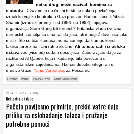
netko drugi može nazivati borcima za
slobodu
. Državom je ne čini ni to što je nakon povlačenja
izraelske vojske kontrolu u Gazi preuzeo Hamas. Jesu li Yitzak
Shamir (izraelski premijer od 1986. do 1992) i njegova
organizacija Stern Gang bili teroristi? Britanska vlada i većina
europskih zemalja su smatrali da jesu, ali mnogi Židovi nisu tako
mislili. Što se tiče Hamasa, nema sumnje da Hamas koristi
taktiku terorizma i čini ratne zločine.
Ali to isto radi i izraelska
država
već (više od) sedam desetljeća. Zaboravljate da je za
razliku od Al Qaede, koja nikada nije bila povezana s
afganistanskim zajednicama, Hamas duboko integriran u
društvo Gaze.
Yanis Varoufakis
za Peščanik.
Hamas
Izrael
Pojas Gaze
Yanis Varoufakis
24.11.2023. (08:00)
Nek potraje i dulje
Počelo povijesno primirje, prekid vatre daje
priliku za oslobađanje talaca i pružanje
potrebne pomoći