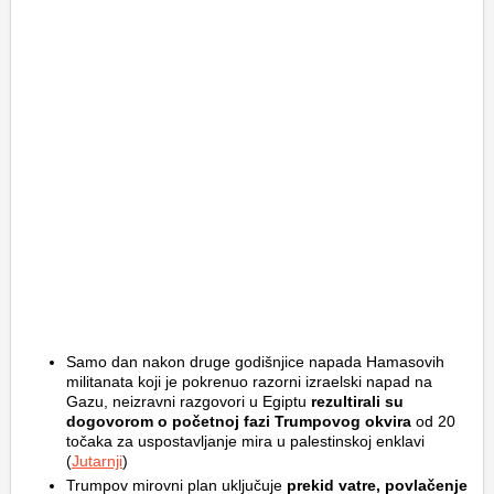
Samo dan nakon druge godišnjice napada Hamasovih
militanata koji je pokrenuo razorni izraelski napad na
Gazu, neizravni razgovori u Egiptu
rezultirali su
dogovorom o početnoj fazi Trumpovog okvira
od 20
točaka za uspostavljanje mira u palestinskoj enklavi
(
Jutarnji
)
Trumpov mirovni plan uključuje
prekid vatre, povlačenje