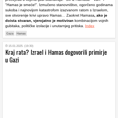
“Hamas je smeće!”. Izmučeno stanovništvo, ogorčeno godinama
sukoba i najnovijom katastrofom izazvanom ratom s Izraelom,
sve otvorenije krivi upravo Hamas… Zaokret Hamasa
, ako je
doista stvaran, vjerojatno je motiviran
kombinacijom vojnih
gubitaka, političke izolacije i unutarnjeg pritiska.
Index
Gaza
Hamas
15.01.2025. (19:30)
Kraj rata? Izrael i Hamas dogovorili primirje
u Gazi