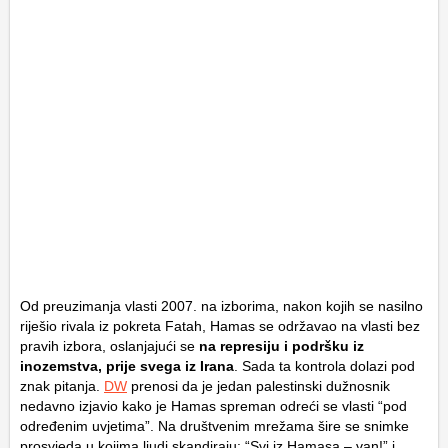
Od preuzimanja vlasti 2007. na izborima, nakon kojih se nasilno
riješio rivala iz pokreta Fatah, Hamas se održavao na vlasti bez
pravih izbora, oslanjajući se
na represiju i podršku iz
inozemstva, prije svega iz Irana
. Sada ta kontrola dolazi pod
znak pitanja.
DW
prenosi da je jedan palestinski dužnosnik
nedavno izjavio kako je Hamas spreman odreći se vlasti “pod
određenim uvjetima”. Na društvenim mrežama šire se snimke
prosvjeda u kojima ljudi skandiraju: “Svi iz Hamasa – van!” i