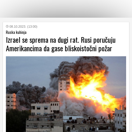
KATEGORIJE
08.10.2023. (13:00)
Ruska kuhinja
Izrael se sprema na dugi rat. Rusi poručuju
HRVATSKI
Amerikancima da gase bliskoistočni požar
WEB