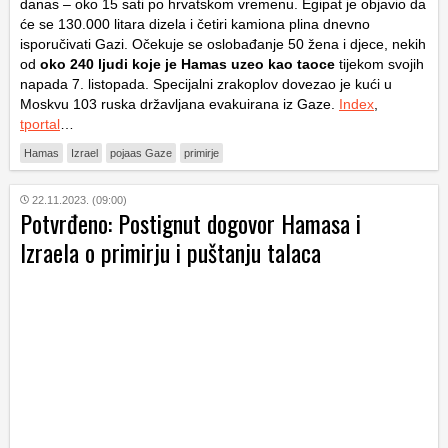
danas – oko 15 sati po hrvatskom vremenu. Egipat je objavio da
će se 130.000 litara dizela i četiri kamiona plina dnevno
isporučivati ​​Gazi. Očekuje se oslobađanje 50 žena i djece, nekih
od
oko 240 ljudi koje je Hamas uzeo kao taoce
tijekom svojih
napada 7. listopada. Specijalni zrakoplov dovezao je kući u
Moskvu 103 ruska državljana evakuirana iz Gaze.
Index
,
tportal
…
Hamas
Izrael
pojaas Gaze
primirje
22.11.2023. (09:00)
Potvrđeno: Postignut dogovor Hamasa i
Izraela o primirju i puštanju talaca