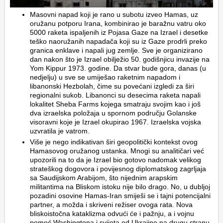
Masovni napad koji je rano u subotu izveo Hamas, uz
oružanu potporu Irana, kombinirao je baražnu vatru oko
5000 raketa ispaljenih iz Pojasa Gaze na Izrael i desetke
teško naoružanih napadača koji su iz Gaze prodrli preko
granica enklave i napali jug zemlje. Sve je organizirano
dan nakon što je Izrael obilježio 50. godišnjicu invazije na
Yom Kippur 1973. godine. Da stvar bude gora, danas (u
nedjelju) u sve se umiješao raketnim napadom i
libanonski Hezbolah, čime su povećani izgledi za širi
regionalni sukob. Libanonci su desecima raketa napali
lokalitet Sheba Farms kojega smatraju svojim kao i još
dva izraelska položaja u spornom području Golanske
visoravni koje je Izrael okupirao 1967. Izraelska vojska
uzvratila je vatrom.
Više je nego indikativan širi geopolitički kontekst ovog
Hamasovog oružanog ustanka. Mnogi su analitičari već
upozorili na to da je Izrael bio gotovo nadomak velikog
strateškog dogovora i povijesnog diplomatskog zagrljaja
sa Saudijskom Arabijom, što nijednim arapskim
militantima na Bliskom istoku nije bilo drago. No, u dubljoj
pozadini osovine Hamas-Iran smiješi se i tajni potencijalni
partner, a možda i skriveni režiser ovoga rata. Nova
bliskoistočna kataklizma odvući će i pažnju, a i vojnu
pomoć Washingtona i svijeta od Ukrajine na drugu stranu.