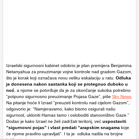
Izraelski sigurnosni kabinet odobrio je plan premijera Benjamina
Netanyahua za preuzimanje vojne kontrole nad gradom Gazom,
što je korak koji označava novu veliku eskalaciju u ratu.
Odluka
je donesena nakon sastanka koji se protegnuo duboko u
noć
, a njome se potvrđuje da je za okončanje sukoba potrebno
“potpuno sigurnosno preuzimanje Pojasa Gaze”, piše
Sky News
.
Na pitanje hoće li Izrael “preuzeti kontrolu nad cijelom Gazom”,
odgovorio je: “Namjeravamo, kako bismo osigurali našu
sigurnost, ukloniti Hamas tamo i osloboditi stanovništvo Gaze.”
Dodao je kako Izrael ne želi zadržati teritorij, već
uspostaviti
“sigurnosni pojas” i vlast predati “arapskim snagama
koje
će njome pravilno upravljati”. I ta je odluka naišla na brojne