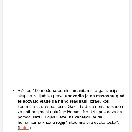
Više od 100 međunarodnih humanitarnih organizacija i
skupina za ljudska prava
upozorilo je na masovnu glad
te pozvalo vlade da hitno reagiraju
. Izrael, koji
kontrolira ulazak pomoći u Gazu, tvrdi da nema opsade i
za pothranjenost optužuje Hamas. No UN upozorava da
pomoć ulazi u Pojas Gaze “na kapaljku” te da
humanitarna kriza u regiji “nikad nije bila ovako teška”.
(
Index
)