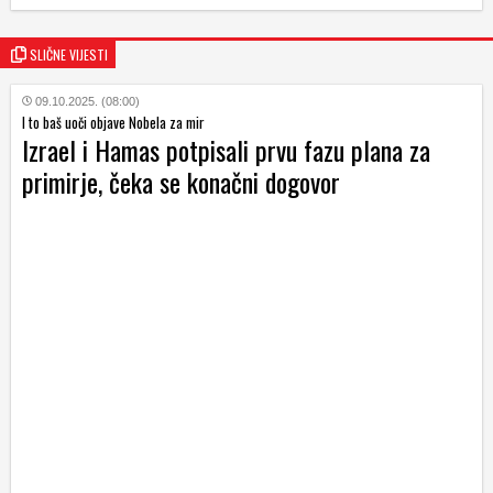
SLIČNE VIJESTI
09.10.2025. (08:00)
I to baš uoči objave Nobela za mir
Izrael i Hamas potpisali prvu fazu plana za
primirje, čeka se konačni dogovor