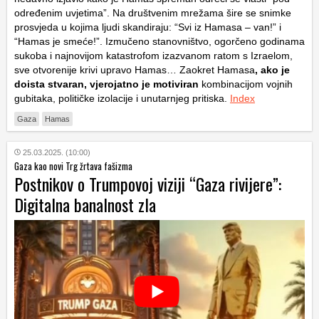
određenim uvjetima”. Na društvenim mrežama šire se snimke
prosvjeda u kojima ljudi skandiraju: “Svi iz Hamasa – van!” i
“Hamas je smeće!”. Izmučeno stanovništvo, ogorčeno godinama
sukoba i najnovijom katastrofom izazvanom ratom s Izraelom,
sve otvorenije krivi upravo Hamas… Zaokret Hamasa
, ako je
doista stvaran, vjerojatno je motiviran
kombinacijom vojnih
gubitaka, političke izolacije i unutarnjeg pritiska.
Index
Gaza
Hamas
25.03.2025. (10:00)
Gaza kao novi Trg žrtava fašizma
Postnikov o Trumpovoj viziji “Gaza rivijere”:
Digitalna banalnost zla