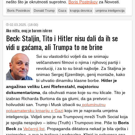
nešto što je okrutnosti suprotno.
Boris Postnikov
za Novosti.
Boris Postnikov
Donald Trump
Gaza
krajnja desnica
umjetna inteligencija
02.03.2025. (18:00)
Ako ništa, ovaj je barem iskren
Beck: Staljin, Tito i Hitler nisu dali da ih se
vidi u gaćama, ali Trumpa to ne brine
Svi su vlastodršci voljeli da se snimaju
veličanstveni filmovi o njima i njihovoj partiji i
revoluciji, i za to su birali najbolje. Za Staljina je
snimao Sergej Ejzenštejn, genij montaže, kako
bi uhvatio dinamiku klasne borbe.
Hitler je
angažirao veliku Leni Riefenstahl, majstoricu
dokumentarizma
, da obuhvati mase koje su mu klicale. Tito je
izabrao Richarda Burtona da ga glumi, da ga pretvori u
holivudski san. Trump i Musk izbacili su
poluminutnu
poluamatersku krpariju o Gazi
koju im je napravila umjetna
inteligencija. Vidjeli smo je na Trumpovoj mreži Truth Social koja
je spojila nespojivo – istinu (Truth) i Trumpovo ime. Piše to
Boris
Beck
za
Večernji list
. Propaganda diktatora nekad je bila vješta i
racionalna, a ova je traljava i nadrealna. Klipić je sekvenca sna,