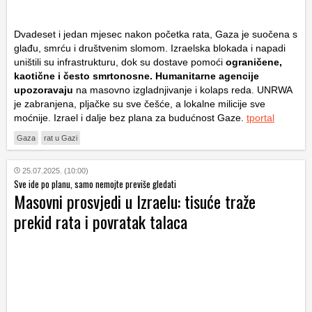
Dvadeset i jedan mjesec nakon početka rata, Gaza je suočena s
glađu, smrću i društvenim slomom. Izraelska blokada i napadi
uništili su infrastrukturu, dok su dostave pomoći
ograničene,
kaotične i često smrtonosne. Humanitarne agencije
upozoravaju
na masovno izgladnjivanje i kolaps reda. UNRWA
je zabranjena, pljačke su sve češće, a lokalne milicije sve
moćnije. Izrael i dalje bez plana za budućnost Gaze.
tportal
Gaza
rat u Gazi
25.07.2025. (10:00)
Sve ide po planu, samo nemojte previše gledati
Masovni prosvjedi u Izraelu: tisuće traže
prekid rata i povratak talaca