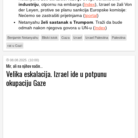
industriju
, otpornu na embarga (
Index
), Izrael se žali Von
der Leyen, protive se planu sankcija Europske komisije:
Nećemo se zastrašiti prijetnjama (
tportal
)
Netanyahu
želi sastanak s Trumpom
. Traži da bude
odmah nakon njegova govora u UN-u (
Index
)
Benjamin Netanyahu
Bliski istok
Gaza
Izrael
Izrael Palestina
Palestina
rat u Gazi
08.08.2025. (10:00)
Mir, ali na njihov način...
Velika eskalacija. Izrael ide u potpunu
okupaciju Gaze