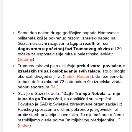
Samo dan nakon druge godišnjice napada Hamasovih
militanata koji je pokrenuo razorni izraelski napad na
Gazu, neizravni razgovori u Egiptu
rezultirali su
dogovorom o početnoj fazi Trumpovog okvira
od 20
točaka za uspostavljanje mira u palestinskoj enklavi
(
Jutarnji
)
Trumpov mirovni plan uključuje
prekid vatre, povlačenje
izraelskih trupa i oslobađanje svih talaca
, što bi moglo
okončati dvogodišnji rat (
Index
,
Reuters
), do razmjene bi
trebalo doći u roku od 72 sata nakon što izraelska vlada
odobri sporazum (
N1
)
Slavlje u Gazi i Izraelu:
“Dajte Trumpu Nobela”… nije
tajna da ga Trump želi
, no analitičari su skeptični:
Povukao je SAD iz Svjetske zdravstvene organizacije i iz
Pariškog sporazuma o klimi, pokrenuo je trgovinski rat
protiv starih prijatelja i saveznika. To nije baš ono o čemu
razmišljamo glede pojma “miroljubivog predsjednika…”
(
Index
)