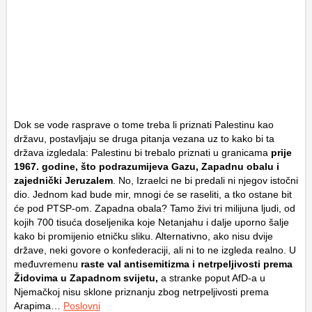
Dok se vode rasprave o tome treba li priznati Palestinu kao
državu, postavljaju se druga pitanja vezana uz to kako bi ta
država izgledala: Palestinu bi trebalo priznati u granicama
prije
1967. godine, što podrazumijeva Gazu, Zapadnu obalu i
zajednički Jeruzalem
. No, Izraelci ne bi predali ni njegov istočni
dio. Jednom kad bude mir, mnogi će se raseliti, a tko ostane bit
će pod PTSP-om. Zapadna obala? Tamo živi tri milijuna ljudi, od
kojih 700 tisuća doseljenika koje Netanjahu i dalje uporno šalje
kako bi promijenio etničku sliku. Alternativno, ako nisu dvije
države, neki govore o konfederaciji, ali ni to ne izgleda realno. U
međuvremenu
raste val antisemitizma i netrpeljivosti prema
Židovima u Zapadnom svijetu,
a stranke poput AfD-a u
Njemačkoj nisu sklone priznanju zbog netrpeljivosti prema
Arapima…
Poslovni