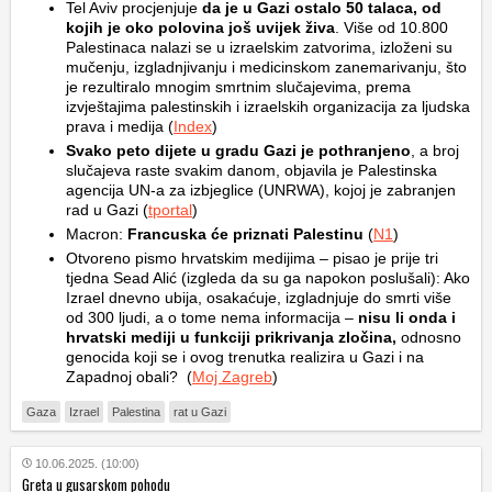
Tel Aviv procjenjuje
da je u Gazi ostalo 50 talaca, od
kojih je oko polovina još uvijek živa
. Više od 10.800
Palestinaca nalazi se u izraelskim zatvorima, izloženi su
mučenju, izgladnjivanju i medicinskom zanemarivanju, što
je rezultiralo mnogim smrtnim slučajevima, prema
izvještajima palestinskih i izraelskih organizacija za ljudska
prava i medija (
Index
)
Svako peto dijete u gradu Gazi je pothranjeno
, a broj
slučajeva raste svakim danom, objavila je Palestinska
agencija UN-a za izbjeglice (UNRWA), kojoj je zabranjen
rad u Gazi (
tportal
)
Macron:
Francuska će priznati Palestinu
(
N1
)
Otvoreno pismo hrvatskim medijima – pisao je prije tri
tjedna Sead Alić (izgleda da su ga napokon poslušali): Ako
Izrael dnevno ubija, osakaćuje, izgladnjuje do smrti više
od 300 ljudi, a o tome nema informacija –
nisu li onda i
hrvatski mediji u funkciji prikrivanja zločina,
odnosno
genocida koji se i ovog trenutka realizira u Gazi i na
Zapadnoj obali? (
Moj Zagreb
)
Gaza
Izrael
Palestina
rat u Gazi
10.06.2025. (10:00)
Greta u gusarskom pohodu