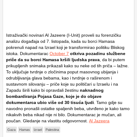
Istraživački novinari Al Jazeere (I-Unit) proveli su forenzičku
analizu događaja od 7. listopada, kada su borci Hamasa
pokrenuli napad na Izrael koji je transformirao politiku Bliskog
istoka. Dokumentarac
October 7
otkriva pozadinu službene
priče da su borci Hamasa kršili ljudska prava
, da bi putem
prikupljenih snimaka prikazali kako su neke od tih priča – lažne.
To uključuje tvrdnje o zločinima poput masovnog ubijanja i
odrubljivanja glava bebama, kao i tvrdnje o raširenom i
sustavnom silovanju – priče koje su političari u Izraelu i na
Zapadu širili kako bi opravdali žestinu
naknadnog
bombardiranja Pojasa Gaze, koje je do objave
dokumentarca ubio više od 30 tisuća ljudi
. Tamo gdje su
navodno pronašli ostatke spaljenih beba, utvrđeno je kako tamo
nikakvih beba nikad nije ni bilo. Dokumentarac je mučan, ali
poučan. Gledanje na vlastitu odgovornost.
Al Jazeera
Gaza
Hamas
Izrael
Palestina