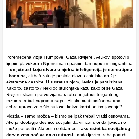
Poremećena vizija Trumpove “Gaza Rivijere”, AfD-ovi spotovi s
lijepim plavokosim Nijemcima i opasnim tamnoputim imigrantima
–
umjetnost koju stvara umjetna inteligencija je stereotipna
i banalna,
ali baš zato je postala glavno estetsko oružje
ekstremne desnice. U susretu s njom, ljevica je paralizirana.
Kako to, zašto to? Neki od sturčnjaka kažu kako bi se Gaza
Rivijeri i sličnim perverzijama s ruba umjetnointeligentnog
razuma trebali naprosto rugati. Ali ako su desničarima one
dobre upravo zato što su loše, kakva korist od ismijavanja?
Možda – samo možda – bismo se ipak trebali vratiti osnovama.
Ako je ideologija desnice socijalni darvinizam, onda ljevica ne
može ponuditi ništa osim solidarnosti:
ako estetika socijalnog
darvinizma počiva na okrutnosti
, onda ljevica treba ponuditi