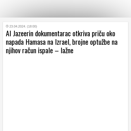
KATEGORIJE
23.04.2024. (18:00)
Al Jazeerin dokumentarac otkriva priču oko
napada Hamasa na Izrael, brojne optužbe na
HRVATSKI
njihov račun ispale – lažne
WEB