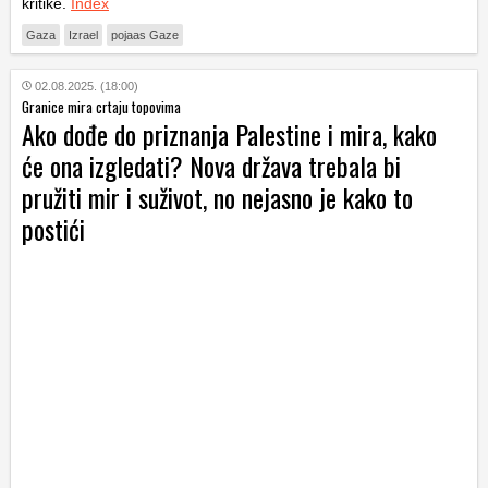
kritike.
Index
Gaza
Izrael
pojaas Gaze
02.08.2025. (18:00)
Granice mira crtaju topovima
Ako dođe do priznanja Palestine i mira, kako
će ona izgledati? Nova država trebala bi
pružiti mir i suživot, no nejasno je kako to
postići