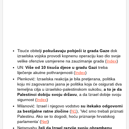
Tisuće obitelji
pokušavaju pobjeći iz grada Gaze
dok
izraelska vojska provodi kopnenu operaciju kao dio svoje
velike ofenzive usmjerene na zauzimanje grada (
Index
)
UN:
Više od 10 tisuća djece u gradu Gazi
treba
liječenje akutne pothranjenosti (
Index
)
Plenković: Izraelska reakcija je bila pretjerana, politika
koju mi zagovaramo jasna je politika koja će osigurati dva
temeljna cilja u izraelsko-palestinskom sukobu,
a to je da
Palestinci dobiju svoju državu
, a da Izrael dobije svoju
sigurnost (
Index
)
Milanović: Izrael i njegovo vodstvo
su itekako odgovorni
za bestijalne ratne zločine
(
N1
), ‘Već smo trebali priznati
Palestinu. Ako se to dogodi, hoću priznanje hrvatskog
parlamenta’ (
Net
)
Netanyahu
želi da Izrael razvije svoju obrambenu