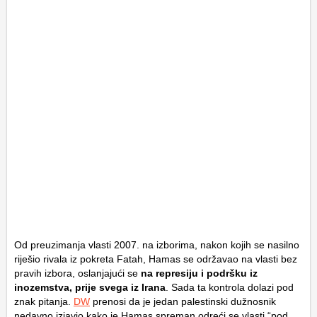
Od preuzimanja vlasti 2007. na izborima, nakon kojih se nasilno
riješio rivala iz pokreta Fatah, Hamas se održavao na vlasti bez
pravih izbora, oslanjajući se
na represiju i podršku iz
inozemstva, prije svega iz Irana
. Sada ta kontrola dolazi pod
znak pitanja.
DW
prenosi da je jedan palestinski dužnosnik
nedavno izjavio kako je Hamas spreman odreći se vlasti “pod