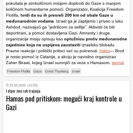
pokušala je simboličnom misijom doploviti do Gaze s manjom
količinom humanitarne pomoći. Organizator, Koalicija Freedom
Flotilla,
tvrdi da su ih presreli 200 km od obale Gaze u
međunarodnim vodama
. Izrael ga je zaplijenio i priveo u luku
Ashdod, nazivajući ga “jedrilicom za selfije”. Aktivisti će biti
deportirani, a pomoć dostavljena Gazi. Amnesty i druge
organizacije misiju opisuju kao
optužnicu protiv međunarodne
zajednice koja ne uspijeva zaustaviti
izraelsku blokadu.
Pravne reakcije i politički pritisci već su pokrenuti.
Index
— Brod
je nosio pomoć iz Catanije, a akciju je navodno organizirao
Zaher Birawi, kojeg Izrael sumnjiči za veze s Hamasom.
tportal
Freedom Flotilla
Gaza
Greta Thunberg
Izrael
25.04.2025. (12:00)
I otpor ima rok trajanja
Hamas pod pritiskom: mogući kraj kontrole u
Gazi