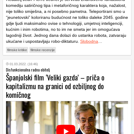
komediju satiričnog tipa i metaforičnog karaktera koja, nažalost,
nije toliko smiješna, a ni posebno pametna. Teleportirani smo u
“jeunetovski” koloriranu budućnost ne toliko daleke 2045. godine
gdje ljudi maksimalno ovise o tehnologiji, umjetnoj inteligenciji,
kućnim i inim robotima, no to im ne smeta jer im omogućava
lagodniji život. Jednog dana dolazi do ustanka robota, zatvaraju
ukućane i uspostavljaju robo-diktaturu.
Slobodna
…
filmske kritike
filmske recenzije
01.03.2022. (16:46)
Disfunkcionalna radna obitelj
Španjolski film ‘Veliki gazda’ – priča o
kapitalizmu na granici od ozbiljnog do
komičnog