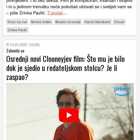
povrijeđeni. I to bez seksa. Film je kompliciran, iritantan i slojevit
i ni u jednom trenutku neće pokušati ulizivati se i svidjeti vam se
– piše Zrinka Pavlić.
T-portal
…
Drive my car
filmske kritike
filmske recenzije
Haruki Murakami
Oscari
Zrinka Pavlić
14.01.2022. (15:00)
Zalomilo se
Osrednji novi Clooneyjev film: Što mu je bilo
dok je sjedio u redateljskom stolcu? Je li
zaspao?