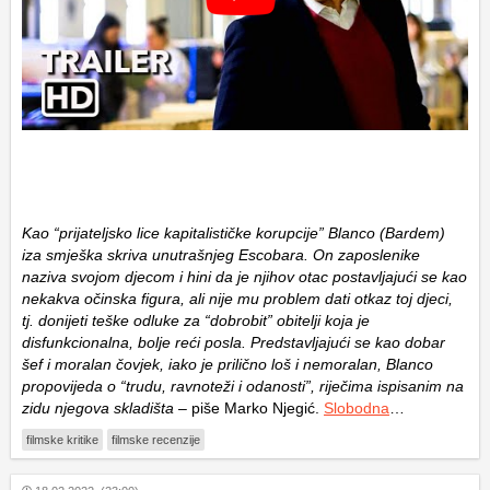
Kao “prijateljsko lice kapitalističke korupcije” Blanco (Bardem)
iza smješka skriva unutrašnjeg Escobara. On zaposlenike
naziva svojom djecom i hini da je njihov otac postavljajući se kao
nekakva očinska figura, ali nije mu problem dati otkaz toj djeci,
tj. donijeti teške odluke za “dobrobit” obitelji koja je
disfunkcionalna, bolje reći posla. Predstavljajući se kao dobar
šef i moralan čovjek, iako je prilično loš i nemoralan, Blanco
propovijeda o “trudu, ravnoteži i odanosti”, riječima ispisanim na
zidu njegova skladišta
– piše Marko Njegić.
Slobodna
…
filmske kritike
filmske recenzije