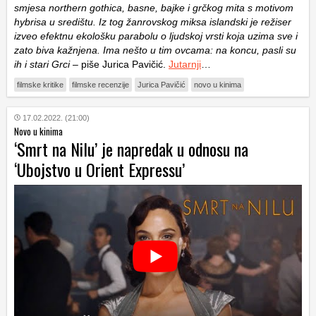
smjesa northern gothica, basne, bajke i grčkog mita s motivom
hybrisa u središtu. Iz tog žanrovskog miksa islandski je režiser
izveo efektnu ekološku parabolu o ljudskoj vrsti koja uzima sve i
zato biva kažnjena. Ima nešto u tim ovcama: na koncu, pasli su
ih i stari Grci
– piše Jurica Pavičić.
Jutarnji
…
filmske kritike
filmske recenzije
Jurica Pavičić
novo u kinima
17.02.2022. (21:00)
Novo u kinima
‘Smrt na Nilu’ je napredak u odnosu na
‘Ubojstvo u Orient Expressu’