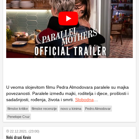
U veoma slojevitom filmu Pedra Almodovara paralele su majka
povezanosti. Paralele između majki, roditelja i djece, prošlosti i
sadašnjosti, rođenja, života i smrti.
Slobodna
…
filmske kritike
filmske recenzije
novo u kinima
Pedro Almodovar
Penelope Cruz
22.12.2021. (23:00)
Neki drugi Kevin