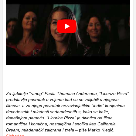
Za ljubitelje “ranog” Paula Thomasa Andersona, “Licorize Pizza”
predstavlja povratak u vrijeme kad su se zaljubili u njegove
filmove, a za njega povratak nezavisnjačkim “indie” korijenima
devedesetih i mladosti sedamdesetih s, kako se kaže,
današnjom pameću. “Licorice Pizza” je divotica od filma,
romantična i komična, nostalgična i snolika kao California
Dream, mladenački zaigrana i zrela
– piše Marko Njegić.