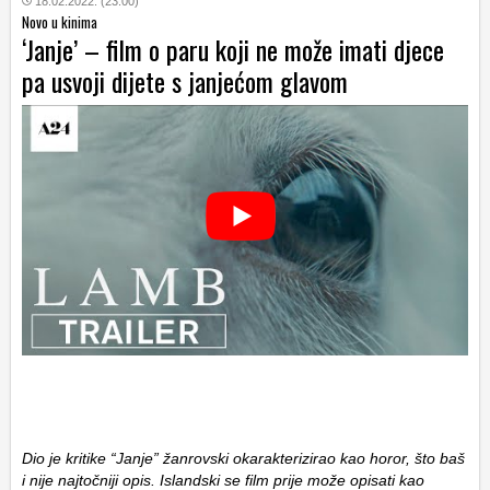
18.02.2022. (23:00)
Novo u kinima
‘Janje’ – film o paru koji ne može imati djece
pa usvoji dijete s janjećom glavom
Dio je kritike “Janje” žanrovski okarakterizirao kao horor, što baš
i nije najtočniji opis. Islandski se film prije može opisati kao