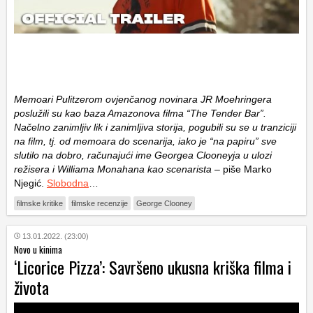
Memoari Pulitzerom ovjenčanog novinara JR Moehringera
poslužili su kao baza Amazonova filma “The Tender Bar”.
Načelno zanimljiv lik i zanimljiva storija, pogubili su se u tranziciji
na film, tj. od memoara do scenarija, iako je “na papiru” sve
slutilo na dobro, računajući ime Georgea Clooneyja u ulozi
režisera i Williama Monahana kao scenarista
– piše Marko
Njegić.
Slobodna
…
filmske kritike
filmske recenzije
George Clooney
13.01.2022. (23:00)
Novo u kinima
‘Licorice Pizza’: Savršeno ukusna kriška filma i
života