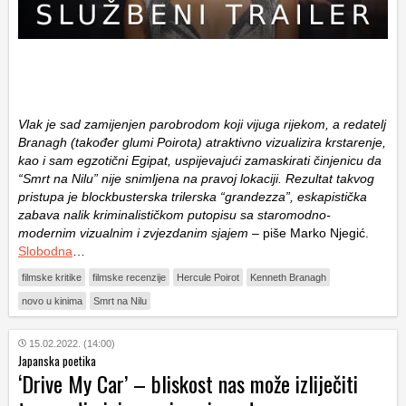
Vlak je sad zamijenjen parobrodom koji vijuga rijekom, a redatelj
Branagh (također glumi Poirota) atraktivno vizualizira krstarenje,
kao i sam egzotični Egipat, uspijevajući zamaskirati činjenicu da
“Smrt na Nilu” nije snimljena na pravoj lokaciji. Rezultat takvog
pristupa je blockbusterska trilerska “grandezza”, eskapistička
zabava nalik kriminalističkom putopisu sa staromodno-
modernim vizualnim i zvjezdanim sjajem
– piše Marko Njegić.
Slobodna
…
filmske kritike
filmske recenzije
Hercule Poirot
Kenneth Branagh
novo u kinima
Smrt na Nilu
15.02.2022. (14:00)
Japanska poetika
‘Drive My Car’ – bliskost nas može izliječiti