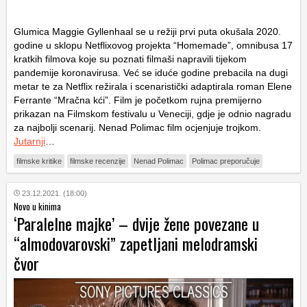
Glumica Maggie Gyllenhaal se u režiji prvi puta okušala 2020.
godine u sklopu Netflixovog projekta “Homemade”, omnibusa 17
kratkih filmova koje su poznati filmaši napravili tijekom
pandemije koronavirusa. Već se iduće godine prebacila na dugi
metar te za Netflix režirala i scenaristički adaptirala roman Elene
Ferrante “Mračna kći”. Film je početkom rujna premijerno
prikazan na Filmskom festivalu u Veneciji, gdje je odnio nagradu
za najbolji scenarij. Nenad Polimac film ocjenjuje trojkom.
Jutarnji
…
filmske kritike
filmske recenzije
Nenad Polimac
Polimac preporučuje
23.12.2021. (18:00)
Novo u kinima
‘Paralelne majke’ – dvije žene povezane u
“almodovarovski” zapetljani melodramski
čvor