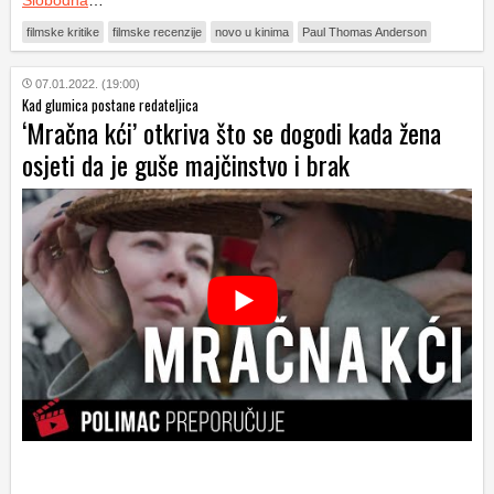
Slobodna
…
filmske kritike
filmske recenzije
novo u kinima
Paul Thomas Anderson
07.01.2022. (19:00)
Kad glumica postane redateljica
‘Mračna kći’ otkriva što se dogodi kada žena
osjeti da je guše majčinstvo i brak