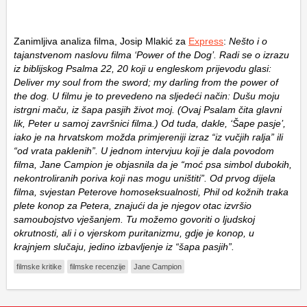
Zanimljiva analiza filma, Josip Mlakić za
Express
:
Nešto i o
tajanstvenom naslovu filma ‘Power of the Dog’. Radi se o izrazu
iz biblijskog Psalma 22, 20 koji u engleskom prijevodu glasi:
Deliver my soul from the sword; my darling from the power of
the dog. U filmu je to prevedeno na sljedeći način: Dušu moju
istrgni maču, iz šapa pasjih život moj. (Ovaj Psalam čita glavni
lik, Peter u samoj završnici filma.) Od tuda, dakle, ‘Šape pasje’,
iako je na hrvatskom možda primjereniji izraz “iz vučjih ralja” ili
“od vrata paklenih”. U jednom intervjuu koji je dala povodom
filma, Jane Campion je objasnila da je “moć psa simbol dubokih,
nekontroliranih poriva koji nas mogu uništiti”. Od prvog dijela
filma, svjestan Peterove homoseksualnosti, Phil od kožnih traka
plete konop za Petera, znajući da je njegov otac izvršio
samoubojstvo vješanjem. Tu možemo govoriti o ljudskoj
okrutnosti, ali i o vjerskom puritanizmu, gdje je konop, u
krajnjem slučaju, jedino izbavljenje iz “šapa pasjih”.
filmske kritike
filmske recenzije
Jane Campion