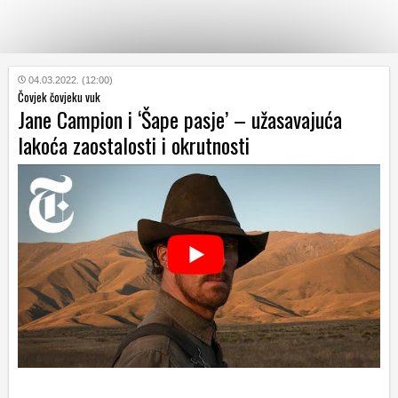
KATEGORIJE
04.03.2022. (12:00)
Čovjek čovjeku vuk
Jane Campion i ‘Šape pasje’ – užasavajuća
HRVATSKI
lakoća zaostalosti i okrutnosti
WEB