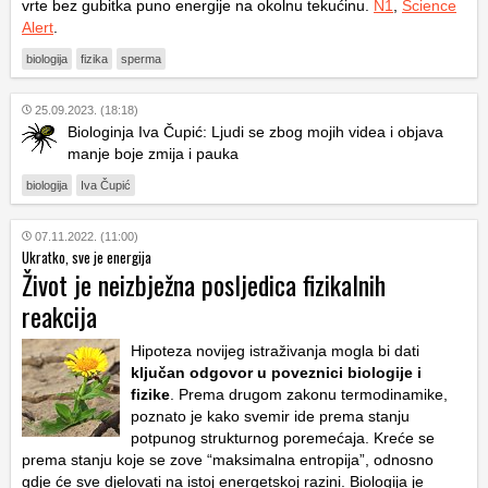
vrte bez gubitka puno energije na okolnu tekućinu.
N1
,
Science
Alert
.
biologija
fizika
sperma
25.09.2023. (18:18)
Biologinja Iva Čupić: Ljudi se zbog mojih videa i objava
manje boje zmija i pauka
biologija
Iva Čupić
07.11.2022. (11:00)
Ukratko, sve je energija
Život je neizbježna posljedica fizikalnih
reakcija
Hipoteza novijeg istraživanja mogla bi dati
ključan odgovor u poveznici biologije i
fizike
. Prema drugom zakonu termodinamike,
poznato je kako svemir ide prema stanju
potpunog strukturnog poremećaja. Kreće se
prema stanju koje se zove “maksimalna entropija”, odnosno
gdje će sve djelovati na istoj energetskoj razini. Biologija je