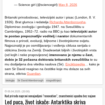
— Science girl (@sciencegirl)
May 8, 2026
Britanski prirodoslovac, televizijski autor i pisac (London, 8. V.
1926). Brat glumca i redatelja
Richarda Attenborougha
.
Diplomirao zoologiju i geologiju 1947. na Sveučilištu u
Cambridgeu, 1952–72. radio na BBC-ju kao
televizijski autor
te postao prepoznatljiv voditelj i narator
dokumentarnih
filmova o prirodi, evoluciji, biljnome i životinjskome svijetu.
Najpoznatiji je po osmišljavanju i vođenju ciklusa serijala o
oblicima života na Zemlji. Dvadesetak biljnih i životinjskih vrsta
(od kojih i neke prapovijesne)
imenovano je njemu u čast,
dobio je 32 počasna doktorata britanskih sveučilišta
te su
mu dodijeljena dva viteška naslova (Sir).
Enciklopedija
… kako je
sam Sir David reagirao na čestitke koje mu dolaze sa svih
strana, otkriva
Guardian
.
biologija
Sir David Attenborough
stogodišnjaci
05.04.2025. (20:00)
Kad priroda napravi nenajavljeni "renovation", znanstvenici upadnu bez najave
Led puca, život iskače: Antarktika skriva