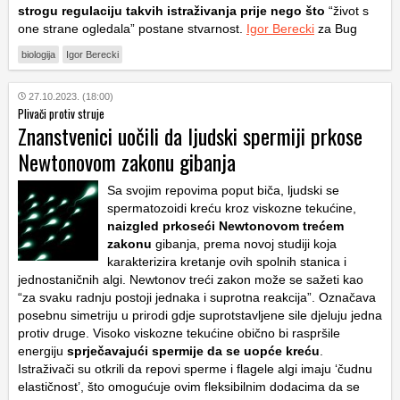
strogu regulaciju takvih istraživanja prije nego što
“život s
one strane ogledala” postane stvarnost.
Igor Berecki
za Bug
biologija
Igor Berecki
27.10.2023. (18:00)
Plivači protiv struje
Znanstvenici uočili da ljudski spermiji prkose
Newtonovom zakonu gibanja
Sa svojim repovima poput biča, ljudski se
spermatozoidi kreću kroz viskozne tekućine,
naizgled prkoseći Newtonovom trećem
zakonu
gibanja, prema novoj studiji koja
karakterizira kretanje ovih spolnih stanica i
jednostaničnih algi. Newtonov treći zakon može se sažeti kao
“za svaku radnju postoji jednaka i suprotna reakcija”. Označava
posebnu simetriju u prirodi gdje suprotstavljene sile djeluju jedna
protiv druge. Visoko viskozne tekućine obično bi raspršile
energiju
sprječavajući spermije da se uopće kreću
.
Istraživači su otkrili da repovi sperme i flagele algi imaju ‘čudnu
elastičnost’, što omogućuje ovim fleksibilnim dodacima da se