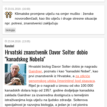
23.01.2019. (16:00)
Klimatske promjene utječu na omjer muško : ženske
novorođenčadi, kao što utječu i druge stresne situacije
npr. potresi, znanstvenici zaključuju
biologija
23.04.2018. (13:05)
Kanobel
Hrvatski znanstvenik Davor Solter dobio
"kanadskog Nobela"
Hrvatski biolog Davor Solter dobio je nagradu
Gairdner
, poznatu i kao “kanadski Nobel”, kao
prvi znanstvenik iz Hrvatske, a
za otkriće
genomskog utiska (imprinting) kod sisavaca
.
Riječ je o nagradi u iznosu od oko 100.000
kanadskih dolara koju od 1957. godine dodjeljuje kanadska
zaklada Gairdner za izvanredna dostignuća u temeljnim
istraživanjima koja utječu na ljudsko zdravlje. Solterova
specijalnost je razvojna biologija, a jedan je i od pionira