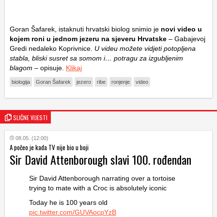
Goran Šafarek, istaknuti hrvatski biolog snimio je
novi video u
kojem roni u jednom jezeru na sjeveru Hrvatske
– Gabajevoj
Gredi nedaleko Koprivnice.
U videu možete vidjeti potopljena
stabla, bliski susret​ sa somom i… potragu za izgubljenim
blagom –
opisuje.
Klikaj
biologija
Goran Šafarek
jezero
ribe
ronjenje
video
SLIČNE VIJESTI
08.05. (12:00)
A počeo je kada TV nije bio u boji
Sir David Attenborough slavi 100. rođendan
Sir David Attenborough narrating over a tortoise
trying to mate with a Croc is absolutely iconic
Today he is 100 years old
pic.twitter.com/GUVAocpYzB