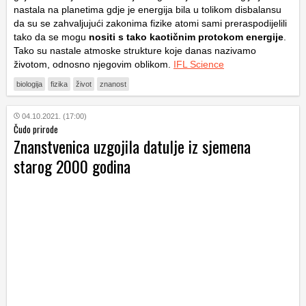
nastala na planetima gdje je energija bila u tolikom disbalansu
da su se zahvaljujući zakonima fizike atomi sami preraspodijelili
tako da se mogu
nositi s tako kaotičnim protokom energije
.
Tako su nastale atmoske strukture koje danas nazivamo
životom, odnosno njegovim oblikom.
IFL Science
biologija
fizika
život
znanost
04.10.2021. (17:00)
Čudo prirode
Znanstvenica uzgojila datulje iz sjemena
starog 2000 godina