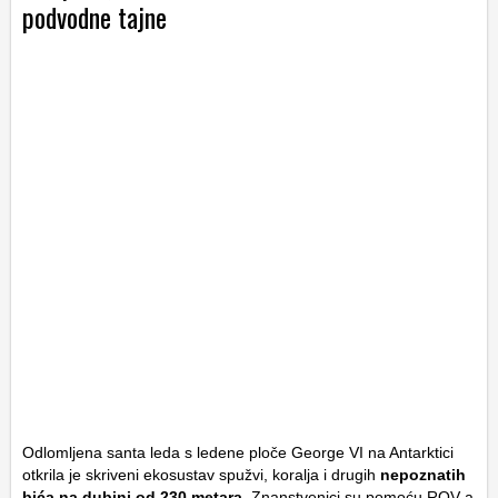
podvodne tajne
Odlomljena santa leda s ledene ploče George VI na Antarktici
otkrila je skriveni ekosustav spužvi, koralja i drugih
nepoznatih
bića na dubini od 230 metara.
Znanstvenici su pomoću ROV-a