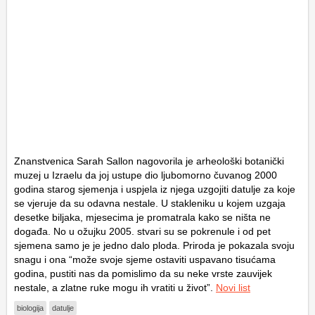
Znanstvenica Sarah Sallon nagovorila je arheološki botanički
muzej u Izraelu da joj ustupe dio ljubomorno čuvanog 2000
godina starog sjemenja i uspjela iz njega uzgojiti datulje za koje
se vjeruje da su odavna nestale. U stakleniku u kojem uzgaja
desetke biljaka, mjesecima je promatrala kako se ništa ne
događa. No u ožujku 2005. stvari su se pokrenule i od pet
sjemena samo je je jedno dalo ploda. Priroda je pokazala svoju
snagu i ona “može svoje sjeme ostaviti uspavano tisućama
godina, pustiti nas da pomislimo da su neke vrste zauvijek
nestale, a zlatne ruke mogu ih vratiti u život”.
Novi list
biologija
datulje