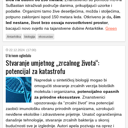
SuBastian istraživali područje danima, prikupljajući uzorke i
podatke. Organizmi tamo žive desetljećima, možda i stoljećima,
potpuno zaklonjeni ispod 150 metara leda. Otkriveno je da
, čim
led nestane, život brzo osvaja novootkriveni prostor
,
bacajući novo svjetlo na tajanstvene dubine Antarktike.
Green
Antarktika
biologija
ekosustav
22.12.2024. (17:00)
U krivom ogledalu
Stvaranje umjetnog „zrcalnog života“:
potencijal za katastrofu
Napredak u sintetičkoj biologiji mogao bi
omogućiti stvaranje zrcalnih verzija bioloških
molekula i organizama,
potencijalno opasnih
za prirodne ekosustave
. Znanstvenici
upozoravaju da “zrcalni život” ima potencijal
zaobići imunološku obranu prirodnih organizama, uzrokujući
neviđene ekološke i zdravstvene prijetnje. Unatoč ograničenjima
današnje tehnologije, stvaranje zrcalnih bakterija u skoroj
budućnosti sve je izglednije. Autori apela pozivaju na oprez i