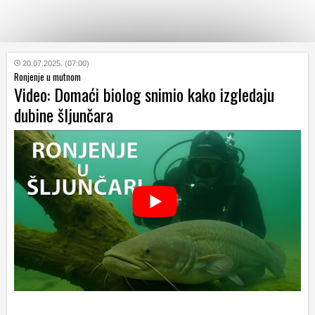
KATEGORIJE
20.07.2025. (07:00)
Ronjenje u mutnom
Video: Domaći biolog snimio kako izgledaju
HRVATSKI
dubine šljunčara
WEB