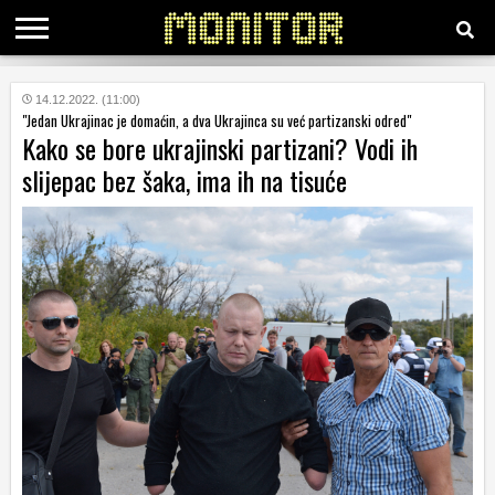
KATEGORIJE
14.12.2022. (11:00)
"Jedan Ukrajinac je domaćin, a dva Ukrajinca su već partizanski odred"
Kako se bore ukrajinski partizani? Vodi ih
HRVATSKI
slijepac bez šaka, ima ih na tisuće
WEB