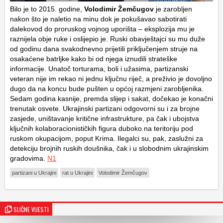
Bilo je to 2015. godine,
Volodimir Žemčugov
je zarobljen
nakon što je naletio na minu dok je pokušavao sabotirati
dalekovod do proruskog vojnog uporišta – eksplozija mu je
raznijela obje ruke i oslijepio je. Ruski obavještajci su mu duže
od godinu dana svakodnevno prijetili priključenjem struje na
osakaćene batrljke kako bi od njega iznudili strateške
informacije. Unatoč torturama, boli i užasima, partizanski
veteran nije im rekao ni jednu ključnu riječ, a preživio je dovoljno
dugo da na koncu bude pušten u općoj razmjeni zarobljenika.
Sedam godina kasnije, premda slijep i sakat, dočekao je konačni
trenutak osvete. Ukrajinski partizani odgovorni su i za brojne
zasjede, uništavanje kritične infrastrukture, pa čak i ubojstva
ključnih kolaboracionističkih figura duboko na teritoriju pod
ruskom okupacijom, poput Krima. Ilegalci su, pak, zaslužni za
detekciju brojnih ruskih doušnika, čak i u slobodnim ukrajinskim
gradovima.
N1
partizani u Ukrajini
rat u Ukrajini
Volodimir Žemčugov
SLIČNE VIJESTI