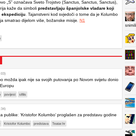
ovo „S” označava Sveto Trojstvo (
Sanctus, Sanctus, Sanctus
),
rija kaže da simboli
predstavljaju španjolske vladare koji
i ekspediciju
. Tajanstveni kod svjedoči o tome da je Kolumbo
ja smatrao dijelom više, božanske misije.
N1
snimil
o
:03)
o možda ipak nije sa svojih putovanja po Novom svijetu donio
u Europu
o
povijest
sifilis
:34)
 publike: ‘Kristofor Kolumbo’ proglašen za predstavu godine
e
Kristofor Kolumbo
predstava
Teatar.hr