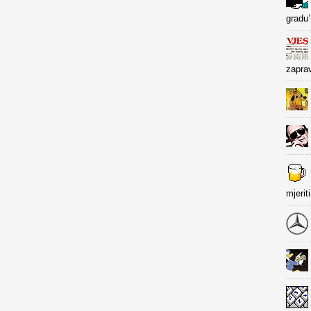
gradu’
zapra
mjerit