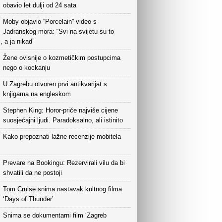
obavio let dulji od 24 sata
Moby objavio “Porcelain” video s
Jadranskog mora: “Svi na svijetu su to
i, a ja nikad”
Žene ovisnije o kozmetičkim postupcima
nego o kockanju
U Zagrebu otvoren prvi antikvarijat s
knjigama na engleskom
Stephen King: Horor-priče najviše cijene
suosjećajni ljudi. Paradoksalno, ali istinito
Kako prepoznati lažne recenzije mobitela
Prevare na Bookingu: Rezervirali vilu da bi
shvatili da ne postoji
Tom Cruise snima nastavak kultnog filma
‘Days of Thunder’
Snima se dokumentarni film ‘Zagreb