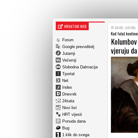
HRVATSKI WEB
18.05. (10:00)
Kad fulaš kontinen
Kolumbov p
Forum
Google prevoditelj
vjeruju da
Jutarnji
Večernji
Slobodna Dalmacija
Tportal
Net
Index
Dnevnik
24sata
Novi list
HRT vijesti
Ponuda dana
Bug
1 klik do svega