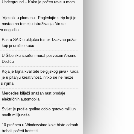
Underground – Kako je počeo rave u mom
‘Vjesnik u plamenu‘. Pogledajte strip koji je
nastao na temelju istraživanja što se
vo dogodilo
Pas u SAD-u uključio toster. Izazvao požar
koji je uništio kuću
U Šibeniku izrađen mural posvećen Arsenu
Dediću
Koja je tajna kvalitete belgijskog piva? Kada
je u pitanju kreativnost, nitko se ne može
i s njima
Mercedes bilježi snažan rast prodaje
električnih automobila
Svijet je prošle godine dobio gotovo milijun
novih milijunaša
10 prečaca u Windowsima koje biste odmah
trebali početi koristiti