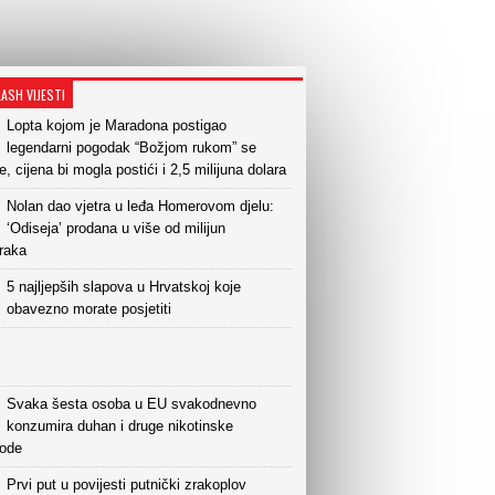
LASH VIJESTI
Lopta kojom je Maradona postigao
legendarni pogodak “Božjom rukom” se
e, cijena bi mogla postići i 2,5 milijuna dolara
Nolan dao vjetra u leđa Homerovom djelu:
‘Odiseja’ prodana u više od milijun
raka
5 najljepših slapova u Hrvatskoj koje
obavezno morate posjetiti
Svaka šesta osoba u EU svakodnevno
konzumira duhan i druge nikotinske
vode
Prvi put u povijesti putnički zrakoplov