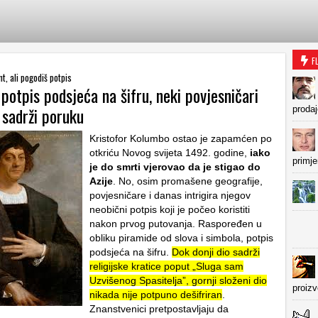
F
t, ali pogodiš potpis
otpis podsjeća na šifru, neki povjesničari
 sadrži poruku
prodaj
Kristofor Kolumbo ostao je zapamćen po
otkriću Novog svijeta 1492. godine,
iako
primje
je do smrti vjerovao da je stigao do
Azije
. No, osim promašene geografije,
povjesničare i danas intrigira njegov
neobični potpis koji je počeo koristiti
nakon prvog putovanja. Raspoređen u
obliku piramide od slova i simbola, potpis
podsjeća na šifru.
Dok donji dio sadrži
religijske kratice poput „Sluga sam
Uzvišenog Spasitelja”, gornji složeni dio
proiz
nikada nije potpuno dešifriran
.
Znanstvenici pretpostavljaju da