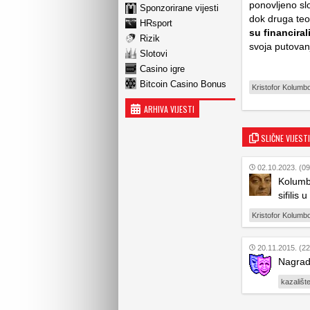
ponovljeno sl
Sponzorirane vijesti
dok druga teo
HRsport
su financiral
Rizik
svoja putovan
Slotovi
Casino igre
Bitcoin Casino Bonus
Kristofor Kolumb
ARHIVA VIJESTI
SLIČNE VIJESTI
02.10.2023. (09
Kolumb
sifilis 
Kristofor Kolumb
20.11.2015. (22
Nagrada
kazališt