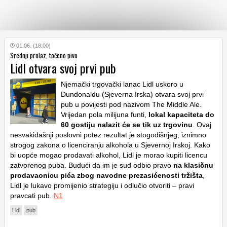
KATEGORIJE
01.06. (18:00)
Srednji prolaz, točeno pivo
Lidl otvara svoj prvi pub
HRVATSKI
WEB
Njemački trgovački lanac Lidl uskoro u
Dundonaldu (Sjeverna Irska) otvara svoj prvi
pub u povijesti pod nazivom The Middle Ale.
Vrijedan pola milijuna funti,
lokal kapaciteta do
60 gostiju nalazit će se tik uz trgovinu
. Ovaj
nesvakidašnji poslovni potez rezultat je stogodišnjeg, iznimno
strogog zakona o licenciranju alkohola u Sjevernoj Irskoj. Kako
bi uopće mogao prodavati alkohol, Lidl je morao kupiti licencu
zatvorenog puba. Budući da im je sud odbio pravo
na klasičnu
prodavaonicu pića zbog navodne prezasićenosti tržišta
,
Lidl je lukavo promijenio strategiju i odlučio otvoriti – pravi
pravcati pub.
N1
Lidl
pub