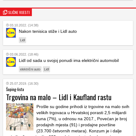
SLIČNE VIJESTI
03.10.2022. (14:38)
Nakon tenisica stiže i Lidl auto
Lidl
03.06.2022. (18:46)
Lidl od sada u svojoj ponudi ima električni automobil
električni auto
Lidl
25.07.2019. (16:30)
Šoping-lista
Trgovina na malo – Lidl i Kaufland rastu
Prošle su godine prihodi iz trgovine na malo svih
velikih trgovaca u Hrvatskoj porasti 2,5 milijardi
kuna (7%), u odnosu na 2017., Povećan je broj
prodajnih mjesta (91) i prodajne površine
(23.700 četvornih metara). Konzum je i dalje