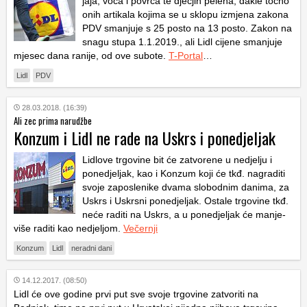
jaja, voća i povrća te dječjih pelena, dakle točno
onih artikala kojima se u sklopu izmjena zakona
PDV smanjuje s 25 posto na 13 posto. Zakon na
snagu stupa 1.1.2019., ali Lidl cijene smanjuje
mjesec dana ranije, od ove subote.
T-Portal
…
Lidl
PDV
28.03.2018. (16:39)
Ali zec prima narudžbe
Konzum i Lidl ne rade na Uskrs i ponedjeljak
Lidlove trgovine bit će zatvorene u nedjelju i
ponedjeljak, kao i Konzum koji će tkđ. nagraditi
svoje zaposlenike dvama slobodnim danima, za
Uskrs i Uskrsni ponedjeljak. Ostale trgovine tkđ.
neće raditi na Uskrs, a u ponedjeljak će manje-
više raditi kao nedjeljom.
Večernji
Konzum
Lidl
neradni dani
14.12.2017. (08:50)
Lidl će ove godine prvi put sve svoje trgovine zatvoriti na