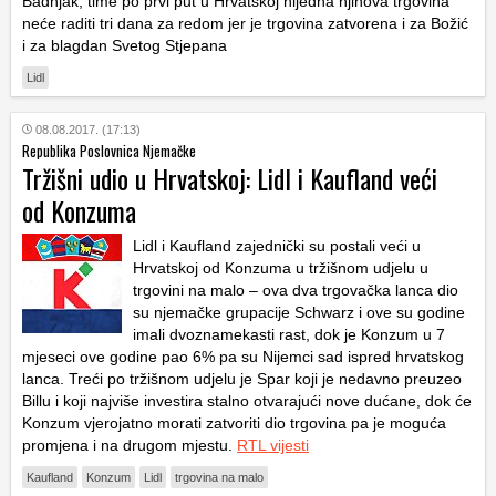
Badnjak, time po prvi put u Hrvatskoj nijedna njihova trgovina
neće raditi tri dana za redom jer je trgovina zatvorena i za Božić
i za blagdan Svetog Stjepana
Lidl
08.08.2017. (17:13)
Republika Poslovnica Njemačke
Tržišni udio u Hrvatskoj: Lidl i Kaufland veći
od Konzuma
Lidl i Kaufland zajednički su postali veći u
Hrvatskoj od Konzuma u tržišnom udjelu u
trgovini na malo – ova dva trgovačka lanca dio
su njemačke grupacije Schwarz i ove su godine
imali dvoznamekasti rast, dok je Konzum u 7
mjeseci ove godine pao 6% pa su Nijemci sad ispred hrvatskog
lanca. Treći po tržišnom udjelu je Spar koji je nedavno preuzeo
Billu i koji najviše investira stalno otvarajući nove dućane, dok će
Konzum vjerojatno morati zatvoriti dio trgovina pa je moguća
promjena i na drugom mjestu.
RTL vijesti
Kaufland
Konzum
Lidl
trgovina na malo