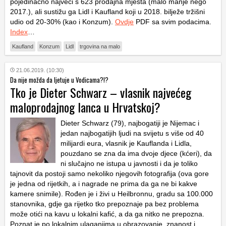
pojedinačno najveći s 623 prodajna mjesta (malo manje nego
2017.), ali sustižu ga Lidl i Kaufland koji u 2018. bilježe tržišni
udio od 20-30% (kao i Konzum).
Ovdje
PDF sa svim podacima.
Index
…
Kaufland
Konzum
Lidl
trgovina na malo
21.06.2019. (10:30)
Da nije možda da ljetuje u Vodicama?!?
Tko je Dieter Schwarz – vlasnik najvećeg
maloprodajnog lanca u Hrvatskoj?
Dieter Schwarz (79), najbogatiji je Nijemac i
jedan najbogatijih ljudi na svijetu s više od 40
milijardi eura, vlasnik je Kauflanda i Lidla,
pouzdano se zna da ima dvoje djece (kćeri), da
ni slučajno ne istupa u javnosti i da je toliko
tajnovit da postoji samo nekoliko njegovih fotografija (ova gore
je jedna od rijetkih, a i nagrade ne prima da ga ne bi kakve
kamere snimile). Rođen je i živi u Heilbronnu, gradu sa 100.000
stanovnika, gdje ga rijetko tko prepoznaje pa bez problema
može otići na kavu u lokalni kafić, a da ga nitko ne prepozna.
Poznat je po lokalnim ulaganjima u obrazovanje, znanost i