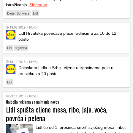
istraživanja.
Slobodna
…
Dieter Schwarz
Lidl
19.02.2019. (10:45)
Lidl Hrvatska povećava plaće radnicima za 10 do 12
posto
Lidl
trgovina
18.12.2018. (13:45)
Dolaskom Lidla u Srbiju cijene u trgovinama pale u
prosjeku za 20 posto
Lidl
29.11.2018. (16:51)
Najbolja reklama za najmanje novca
Lidl spušta cijene mesa, ribe, jaja, voća,
povrća i pelena
Lidl će od 1. prosinca sniziti svježeg mesa i ribe,