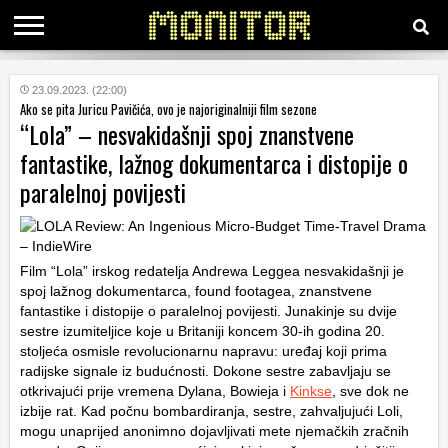
KATEGORIJE
23.09.2023. (22:00)
Ako se pita Juricu Pavičića, ovo je najoriginalniji film sezone
“Lola” – nesvakidašnji spoj znanstvene
HRVATSKI
fantastike, lažnog dokumentarca i distopije o
WEB
paralelnoj povijesti
Film “Lola” irskog redatelja Andrewa Leggea nesvakidašnji je
spoj lažnog dokumentarca, found footagea, znanstvene
fantastike i distopije o paralelnoj povijesti. Junakinje su dvije
sestre izumiteljice koje u Britaniji koncem 30-ih godina 20.
stoljeća osmisle revolucionarnu napravu: uređaj koji prima
radijske signale iz budućnosti. Dokone sestre zabavljaju se
otkrivajući prije vremena Dylana, Bowieja i
Kinkse
, sve dok ne
izbije rat. Kad počnu bombardiranja, sestre, zahvaljujući Loli,
mogu unaprijed anonimno dojavljivati mete njemačkih zračnih