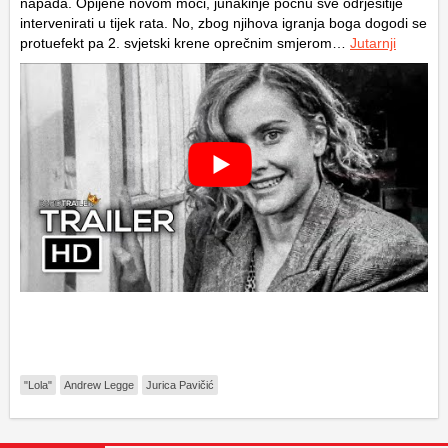
napada. Opijene novom moći, junakinje počnu sve odrješitije
intervenirati u tijek rata. No, zbog njihova igranja boga dogodi se
protuefekt pa 2. svjetski krene oprečnim smjerom…
Jutarnji
"Lola"
Andrew Legge
Jurica Pavičić