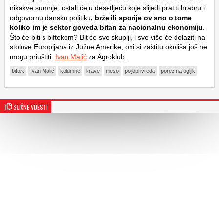
nikakve sumnje, ostali će u desetljeću koje slijedi pratiti hrabru i
odgovornu dansku politiku
, brže ili sporije ovisno o tome
koliko im je sektor goveda bitan za nacionalnu ekonomiju
.
Što će biti s biftekom? Bit će sve skuplji, i sve više će dolaziti na
stolove Europljana iz Južne Amerike, oni si zaštitu okoliša još ne
mogu priuštiti.
Ivan Malić
za Agroklub.
biftek
Ivan Malić
kolumne
krave
meso
poljoprivreda
porez na ugljik
SLIČNE VIJESTI