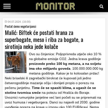
KATEGORIJE
04.07.2024. (16:00)
Postat ćemo vegetarijanci
Malić: Biftek će postati hrana za
HRVATSKI
superbogate, meso i riba za bogate, a
WEB
sirotinja neka jede kolače
Ovo su činjenice: Poljoprivreda utječe oko 10 %
na globalne emisije CO2. Jedna krava godišnje
proizvede preko 100 kg metana, a na svijetu
ima oko milijardu goveda
. 100.000.000.000 kg
metana godišnje. Kakav je to kolosalan prdac!
Neki briselski ili zagrebački birokrat će kupovati još jedno
četverogodišnje mazanje očiju i donijeti propis o porezu na
pečenu janjetinu.
Time će se spasiti klima, a ugasit će se
stotine tvornica sreće
na potezu od Hrašća do Boraje.
Uvoznici rumunjske janjetine već lani počeli su se pripremati na
uvoz humusa i vegeburgera. Danci su najavili od 2030. godine
uvođenje poreza na krave u iznosu oko 100 EUR/kravi. Nema