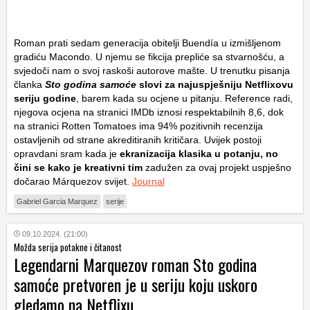
Roman prati sedam generacija obitelji Buendía u izmišljenom
gradiću Macondo. U njemu se fikcija prepliće sa stvarnošću, a
svjedoči nam o svoj raskoši autorove mašte. U trenutku pisanja
članka
Sto godina samoće
slovi za
najuspješniju Netflixovu
seriju godine
, barem kada su ocjene u pitanju. Reference radi,
njegova ocjena na stranici IMDb iznosi respektabilnih 8,6, dok
na stranici Rotten Tomatoes ima 94% pozitivnih recenzija
ostavljenih od strane akreditiranih kritičara. Uvijek postoji
opravdani sram kada je
ekranizacija klasika u potanju, no
čini se kako je kreativni tim
zadužen za ovaj projekt uspješno
dočarao Márquezov svijet.
Journal
Gabriel Garcia Marquez
serije
09.10.2024. (21:00)
Možda serija potakne i čitanost
Legendarni Marquezov roman Sto godina
samoće pretvoren je u seriju koju uskoro
gledamo na Netflixu