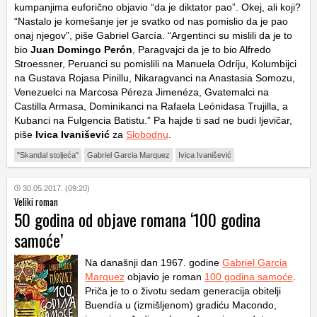
kumpanjima euforično objavio “da je diktator pao”. Okej, ali koji?
“Nastalo je komešanje jer je svatko od nas pomislio da je pao
onaj njegov”, piše Gabriel García. “Argentinci su mislili da je to
bio
Juan Domingo Perón
, Paragvajci da je to bio Alfredo
Stroessner, Peruanci su pomislili na Manuela Odríju, Kolumbijci
na Gustava Rojasa Pinillu, Nikaragvanci na Anastasia Somozu,
Venezuelci na Marcosa Péreza Jimenéza, Gvatemalci na
Castilla Armasa, Dominikanci na Rafaela Leónidasa Trujilla, a
Kubanci na Fulgencia Batistu.” Pa hajde ti sad ne budi ljevičar,
piše
Ivica Ivanišević
za
Slobodnu
.
"Skandal stoljeća"
Gabriel Garcia Marquez
Ivica Ivanišević
30.05.2017. (09:20)
Veliki roman
50 godina od objave romana ‘100 godina
samoće’
Na današnji dan 1967. godine
Gabriel Garcia
Marquez
objavio je roman
100 godina samoće
.
Priča je to o životu sedam generacija obitelji
Buendía u (izmišljenom) gradiću Macondo,