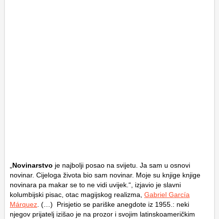
„
Novinarstvo
je najbolji posao na svijetu. Ja sam u osnovi
novinar. Cijeloga života bio sam novinar. Moje su knjige knjige
novinara pa makar se to ne vidi uvijek.“, izjavio je slavni
kolumbijski pisac, otac magijskog realizma,
Gabriel García
Márquez
. (…) Prisjetio se pariške anegdote iz 1955.: neki
njegov prijatelj izišao je na prozor i svojim latinskoameričkim