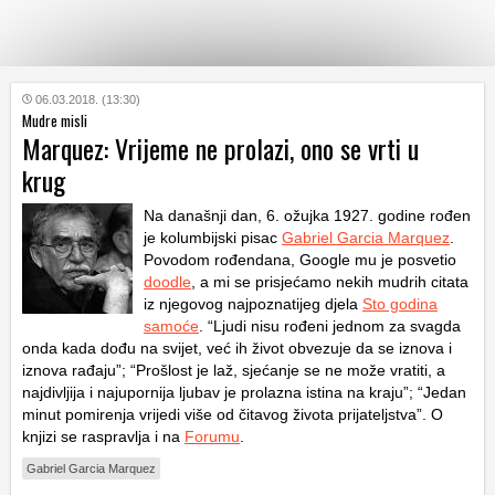
KATEGORIJE
06.03.2018. (13:30)
Mudre misli
Marquez: Vrijeme ne prolazi, ono se vrti u
HRVATSKI
krug
WEB
Na današnji dan, 6. ožujka 1927. godine rođen
je kolumbijski pisac
Gabriel Garcia Marquez
.
Povodom rođendana, Google mu je posvetio
doodle
, a mi se prisjećamo nekih mudrih citata
iz njegovog najpoznatijeg djela
Sto godina
samoće
. “Ljudi nisu rođeni jednom za svagda
onda kada dođu na svijet, već ih život obvezuje da se iznova i
iznova rađaju”; “Prošlost je laž, sjećanje se ne može vratiti, a
najdivljija i najupornija ljubav je prolazna istina na kraju”; “Jedan
minut pomirenja vrijedi više od čitavog života prijateljstva”. O
knjizi se raspravlja i na
Forumu
.
Gabriel Garcia Marquez