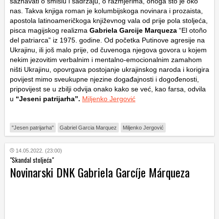
saznavati o smislu i sadržaju, o razmjerima, onoga što je oko
nas. Takva knjiga roman je kolumbijskoga novinara i prozaista,
apostola latinoameričkoga književnog vala od prije pola stoljeća,
pisca magijskog realizma
Gabriela Garcije Marqueza
“El otoño
del patriarca” iz 1975. godine. Od početka Putinove agresije na
Ukrajinu, ili još malo prije, od čuvenoga njegova govora u kojem
nekim jezovitim verbalnim i mentalno-emocionalnim zamahom
ništi Ukrajinu, opovrgava postojanje ukrajinskog naroda i korigira
povijest mimo sveukupne njezine događajnosti i dogođenosti,
pripovijest se u zbilji odvija onako kako se već, kao farsa, odvila
u
“Jeseni patrijarha”.
Miljenko Jergović
"Jesen patrijarha"
Gabriel Garcia Marquez
Miljenko Jergović
14.05.2022. (23:00)
"Skandal stoljeća"
Novinarski DNK Gabriela Garcíje Márqueza