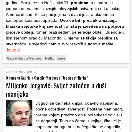
godine. Serija će na Neflix stići
11. prosinca
, a smatra se
jednom od najambicioznijih televizijskih ostvarenja u Latinskoj
Americi dosad. Bit će podijeljena u dva dijela, a ukupno se
sastoji od šesnaest epizoda.
Ovo će biti prva ekranizacija
klasika svjetske književnosti, a ista je izvedena uz potporu
piščeve obitelji. roman prati sedam generacija obitelji Buendía u
izmišljenom gradiću Macondo. U njemu se fikcija prepliće sa
stvarnošću, a svjedoči nam o svoj raskoši autorove mašte.
Journal
Gabriel Garcia Marquez
Netflix
serije
21.11.2022. (00:00)
O romanu Gabriela Garcije Marqueza “Jesen patrijarha”
Miljenko Jergović: Svijet zatočen u duši
manijaka
Dogodi se da neka knjiga, odavno napisana,
počne određivati stvarnost. Postane njen nacrt,
prema kojem precizno do u potankosti odvijaju
se događaji. Tako da ćemo iz knjige, čitajući je,
napisane mnogo prije nečega što se dogodilo,