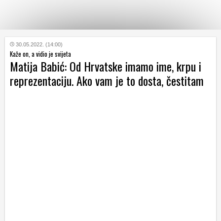
KATEGORIJE
30.05.2022. (14:00)
Kaže on, a vidio je svijeta
Matija Babić: Od Hrvatske imamo ime, krpu i
HRVATSKI
reprezentaciju. Ako vam je to dosta, čestitam
WEB