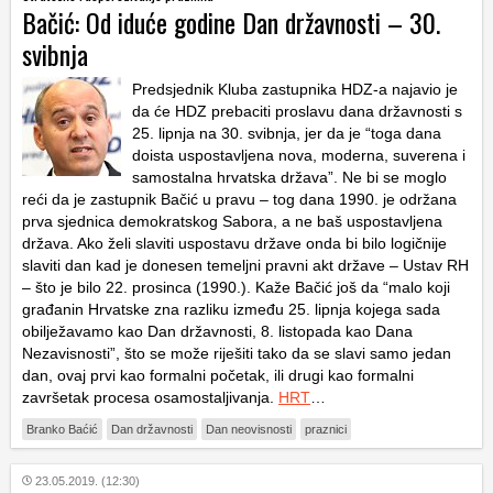
Bačić: Od iduće godine Dan državnosti – 30.
svibnja
Predsjednik Kluba zastupnika HDZ-a najavio je
da će HDZ prebaciti proslavu dana državnosti s
25. lipnja na 30. svibnja, jer da je “toga dana
doista uspostavljena nova, moderna, suverena i
samostalna hrvatska država”. Ne bi se moglo
reći da je zastupnik Bačić u pravu – tog dana 1990. je održana
prva sjednica demokratskog Sabora, a ne baš uspostavljena
država. Ako želi slaviti uspostavu države onda bi bilo logičnije
slaviti dan kad je donesen temeljni pravni akt države – Ustav RH
– što je bilo 22. prosinca (1990.). Kaže Bačić još da “malo koji
građanin Hrvatske zna razliku između 25. lipnja kojega sada
obilježavamo kao Dan državnosti, 8. listopada kao Dana
Nezavisnosti”, što se može riješiti tako da se slavi samo jedan
dan, ovaj prvi kao formalni početak, ili drugi kao formalni
završetak procesa osamostaljivanja.
HRT
…
Branko Baćić
Dan državnosti
Dan neovisnosti
praznici
23.05.2019. (12:30)