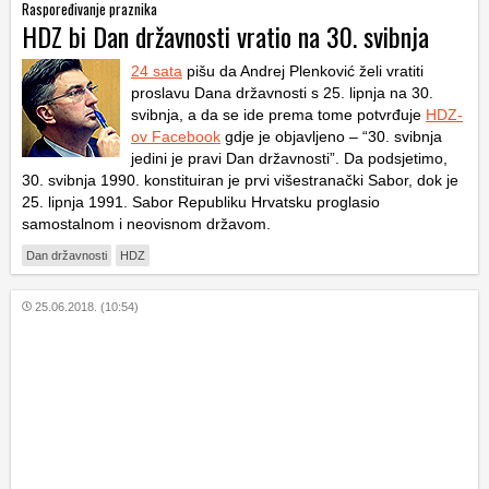
Raspoređivanje praznika
HDZ bi Dan državnosti vratio na 30. svibnja
24 sata
pišu da Andrej Plenković želi vratiti
proslavu Dana državnosti s 25. lipnja na 30.
svibnja, a da se ide prema tome potvrđuje
HDZ-
ov Facebook
gdje je objavljeno – “30. svibnja
jedini je pravi Dan državnosti”. Da podsjetimo,
30. svibnja 1990. konstituiran je prvi višestranački Sabor, dok je
25. lipnja 1991. Sabor Republiku Hrvatsku proglasio
samostalnom i neovisnom državom.
Dan državnosti
HDZ
25.06.2018. (10:54)