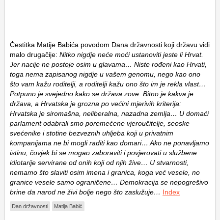
Čestitka Matije Babića povodom Dana državnosti koji državu vidi
malo drugačije:
Nitko nigdje neće moći ustanoviti jeste li Hrvat.
Jer nacije ne postoje osim u glavama… Niste rođeni kao Hrvati,
toga nema zapisanog nigdje u vašem genomu, nego kao ono
što vam kažu roditelji, a roditelji kažu ono što im je rekla vlast…
Potpuno je svejedno kako se država zove. Bitno je kakva je
država, a Hrvatska je grozna po većini mjerivih kriterija:
Hrvatska je siromašna, neliberalna, nazadna zemlja… U domaći
parlament odabrali smo poremećene vjeroučitelje, seoske
svećenike i stotine bezveznih uhljeba koji u privatnim
kompanijama ne bi mogli raditi kao domari… Ako ne ponavljamo
istinu, čovjek bi se mogao zaboraviti i povjerovati u službene
idiotarije servirane od onih koji od njih žive… U stvarnosti,
nemamo što slaviti osim imena i granica, koga već vesele, no
granice vesele samo ograničene… Demokracija se nepogrešivo
brine da narod ne živi bolje nego što zaslužuje…
Index
Dan državnosti
Matija Babić