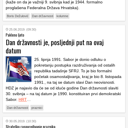
(kaže on da je važniji 9. svibnja kad je 1944. formalno
proglašena Federalna Država Hrvatska).
Boris Dežulović
Dan državnosti
kolumne
25.06.2019. (09:30)
Pakleno ljeto
Dan državnosti je, posljednji put na ovaj
datum
25. lipnja 1991. Sabor je donio odluku o
pokretanju postupka razdruživanja od ostalih
republika tadašnje SFRJ. To je bio formalni
početak osamostaljivanja, kraj je bio 8. listopada
1991., na taj se datum slavi Dan neovisnosti.
HDZ je najavio da će se od iduće godine Dan državnosti slaviti
30. svibnja – na taj datum je 1990. konstituiran prvi demokratski
Sabor.
HRT
…
Dan državnosti
praznici
30.05.2019. (10:30)
Strateško raspoređivanje praznika