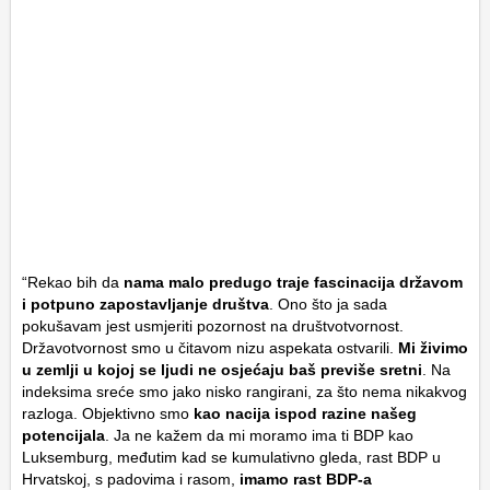
“Rekao bih da
nama malo predugo traje fascinacija državom
i potpuno zapostavljanje društva
. Ono što ja sada
pokušavam jest usmjeriti pozornost na društvotvornost.
Državotvornost smo u čitavom nizu aspekata ostvarili.
Mi živimo
u zemlji u kojoj se ljudi ne osjećaju baš previše sretni
. Na
indeksima sreće smo jako nisko rangirani, za što nema nikakvog
razloga. Objektivno smo
kao nacija ispod razine našeg
potencijala
. Ja ne kažem da mi moramo ima ti BDP kao
Luksemburg, međutim kad se kumulativno gleda, rast BDP u
Hrvatskoj, s padovima i rasom,
imamo rast BDP-a