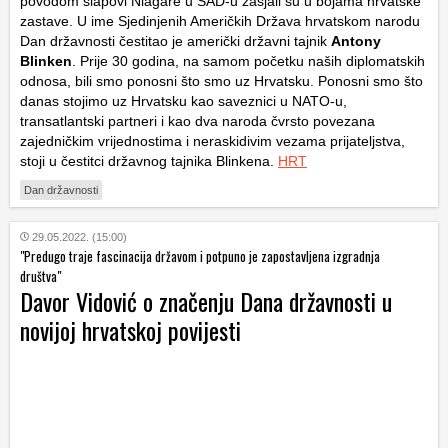
povodom slapovi Niagare u SAD-u zasjali su u bojama hrvatske
zastave. U ime Sjedinjenih Američkih Država hrvatskom narodu
Dan državnosti čestitao je američki državni tajnik
Antony
Blinken
. Prije 30 godina, na samom početku naših diplomatskih
odnosa, bili smo ponosni što smo uz Hrvatsku. Ponosni smo što
danas stojimo uz Hrvatsku kao saveznici u NATO-u,
transatlantski partneri i kao dva naroda čvrsto povezana
zajedničkim vrijednostima i neraskidivim vezama prijateljstva,
stoji u čestitci državnog tajnika Blinkena.
HRT
Dan državnosti
29.05.2022. (15:00)
"Predugo traje fascinacija državom i potpuno je zapostavljena izgradnja
društva"
Davor Vidović o značenju Dana državnosti u
novijoj hrvatskoj povijesti