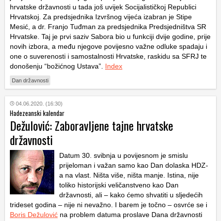
hrvatske državnosti u tada još uvijek Socijalističkoj Republici
Hrvatskoj. Za predsjednika Izvršnog vijeća izabran je Stipe
Mesić, a dr. Franjo Tuđman za predsjednika Predsjedništva SR
Hrvatske. Taj je prvi saziv Sabora bio u funkciji dvije godine, prije
novih izbora, a među njegove povijesno važne odluke spadaju i
one o suverenosti i samostalnosti Hrvatske, raskidu sa SFRJ te
donošenju “božićnog Ustava”.
Index
Dan državnosti
04.06.2020. (16:30)
Hadezeanski kalendar
Dežulović: Zaboravljene tajne hrvatske
državnosti
Datum 30. svibnja u povijesnom je smislu
prijeloman i važan samo kao Dan dolaska HDZ-
a na vlast. Ništa više, ništa manje. Istina, nije
toliko historijski veličanstveno kao Dan
državnosti, ali – kako ćemo shvatiti u sljedećih
trideset godina – nije ni nevažno. I barem je točno – osvrće se i
Boris Dežulović
na problem datuma proslave Dana državnosti