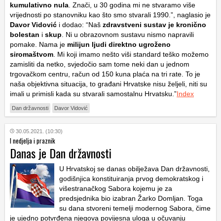
kumulativno nula
. Znači, u 30 godina mi ne stvaramo više
vrijednosti po stanovniku kao što smo stvarali 1990.”, naglasio je
Davor Vidović
i dodao: “Naš
zdravstveni sustav je kronično
bolestan
i
skup
. Ni u obrazovnom sustavu nismo napravili
pomake. Nama je
milijun ljudi direktno ugroženo
siromaštvom
. Mi koji imamo nešto viši standard teško možemo
zamisliti da netko, svjedočio sam tome neki dan u jednom
trgovačkom centru, račun od 150 kuna plaća na tri rate. To je
naša objektivna situacija, to građani Hrvatske nisu željeli, niti su
imali u primisli kada su stvarali samostalnu Hrvatsku.”
Index
Dan državnosti
Davor Vidović
30.05.2021. (10:30)
I nedjelja i praznik
Danas je Dan državnosti
U Hrvatskoj se danas obilježava Dan državnosti,
godišnjica konstituiranja prvog demokratskog i
višestranačkog Sabora kojemu je za
predsjednika bio izabran Žarko Domljan. Toga
su dana stvoreni temelji modernog Sabora, čime
je ujedno potvrđena njegova povijesna uloga u očuvanju