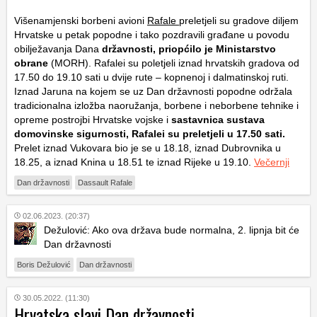
Višenamjenski borbeni avioni
Rafale
preletjeli su gradove diljem
Hrvatske u petak popodne i tako pozdravili građane u povodu
obilježavanja Dana
državnosti, priopćilo je Ministarstvo
obrane
(MORH). Rafalei su poletjeli iznad hrvatskih gradova od
17.50 do 19.10 sati u dvije rute – kopnenoj i dalmatinskoj ruti.
Iznad Jaruna na kojem se uz Dan državnosti popodne održala
tradicionalna izložba naoružanja, borbene i neborbene tehnike i
opreme postrojbi Hrvatske vojske i
sastavnica sustava
domovinske sigurnosti, Rafalei su preletjeli u 17.50 sati.
Prelet iznad Vukovara bio je se u 18.18, iznad Dubrovnika u
18.25, a iznad Knina u 18.51 te iznad Rijeke u 19.10.
Večernji
Dan državnosti
Dassault Rafale
02.06.2023. (20:37)
Dežulović: Ako ova država bude normalna, 2. lipnja bit će
Dan državnosti
Boris Dežulović
Dan državnosti
30.05.2022. (11:30)
Hrvatska slavi Dan državnosti