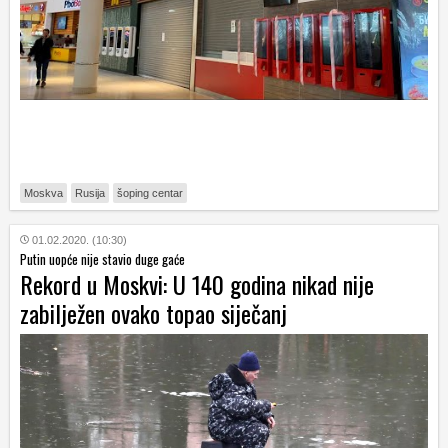
Moskva
Rusija
šoping centar
01.02.2020. (10:30)
Putin uopće nije stavio duge gaće
Rekord u Moskvi: U 140 godina nikad nije
zabilježen ovako topao siječanj