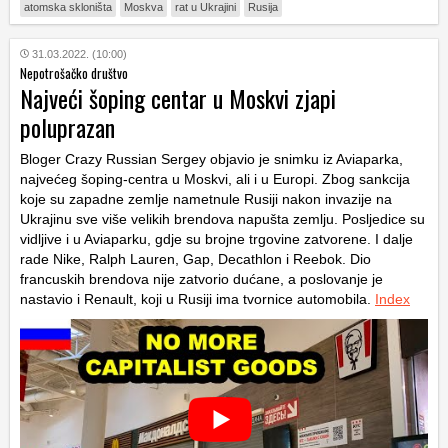
atomska skloništa
Moskva
rat u Ukrajini
Rusija
31.03.2022. (10:00)
Nepotrošačko društvo
Najveći šoping centar u Moskvi zjapi
poluprazan
Bloger Crazy Russian Sergey objavio je snimku iz Aviaparka,
najvećeg šoping-centra u Moskvi, ali i u Europi. Zbog sankcija
koje su zapadne zemlje nametnule Rusiji nakon invazije na
Ukrajinu sve više velikih brendova napušta zemlju. Posljedice su
vidljive i u Aviaparku, gdje su brojne trgovine zatvorene. I dalje
rade Nike, Ralph Lauren, Gap, Decathlon i Reebok. Dio
francuskih brendova nije zatvorio dućane, a poslovanje je
nastavio i Renault, koji u Rusiji ima tvornice automobila.
Index