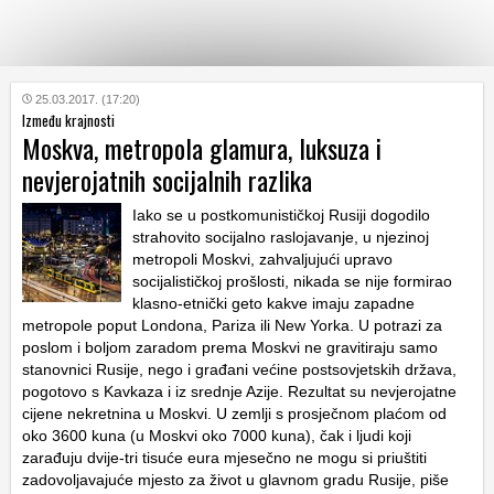
KATEGORIJE
25.03.2017. (17:20)
Između krajnosti
Moskva, metropola glamura, luksuza i
HRVATSKI
nevjerojatnih socijalnih razlika
WEB
Iako se u postkomunističkoj Rusiji dogodilo
strahovito socijalno raslojavanje, u njezinoj
metropoli Moskvi, zahvaljujući upravo
socijalističkoj prošlosti, nikada se nije formirao
klasno-etnički geto kakve imaju zapadne
metropole poput Londona, Pariza ili New Yorka. U potrazi za
poslom i boljom zaradom prema Moskvi ne gravitiraju samo
stanovnici Rusije, nego i građani većine postsovjetskih država,
pogotovo s Kavkaza i iz srednje Azije. Rezultat su nevjerojatne
cijene nekretnina u Moskvi. U zemlji s prosječnom plaćom od
oko 3600 kuna (u Moskvi oko 7000 kuna), čak i ljudi koji
zarađuju dvije-tri tisuće eura mjesečno ne mogu si priuštiti
zadovoljavajuće mjesto za život u glavnom gradu Rusije, piše