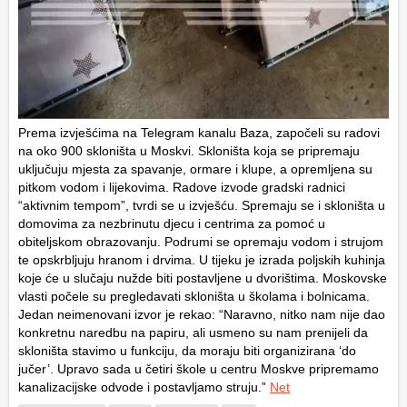
Prema izvješćima na Telegram kanalu Baza, započeli su radovi
na oko 900 skloništa u Moskvi. Skloništa koja se pripremaju
uključuju mjesta za spavanje, ormare i klupe, a opremljena su
pitkom vodom i lijekovima. Radove izvode gradski radnici
“aktivnim tempom”, tvrdi se u izvješću. Spremaju se i skloništa u
domovima za nezbrinutu djecu i centrima za pomoć u
obiteljskom obrazovanju. Podrumi se opremaju vodom i strujom
te opskrbljuju hranom i drvima. U tijeku je izrada poljskih kuhinja
koje će u slučaju nužde biti postavljene u dvorištima. Moskovske
vlasti počele su pregledavati skloništa u školama i bolnicama.
Jedan neimenovani izvor je rekao: “Naravno, nitko nam nije dao
konkretnu naredbu na papiru, ali usmeno su nam prenijeli da
skloništa stavimo u funkciju, da moraju biti organizirana ‘do
jučer’. Upravo sada u četiri škole u centru Moskve pripremamo
kanalizacijske odvode i postavljamo struju.”
Net