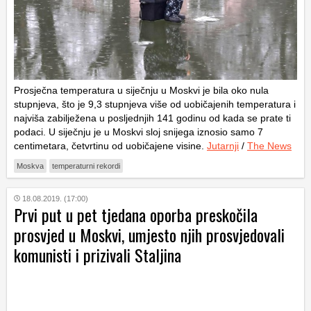
Prosječna temperatura u siječnju u Moskvi je bila oko nula
stupnjeva, što je 9,3 stupnjeva više od uobičajenih temperatura i
najviša zabilježena u posljednjih 141 godinu od kada se prate ti
podaci. U siječnju je u Moskvi sloj snijega iznosio samo 7
centimetara, četvrtinu od uobičajene visine.
Jutarnji
/
The News
Moskva
temperaturni rekordi
18.08.2019. (17:00)
Prvi put u pet tjedana oporba preskočila
prosvjed u Moskvi, umjesto njih prosvjedovali
komunisti i prizivali Staljina