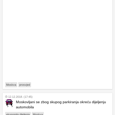
Moskva
prosvjed
12.12.2018. (17:45)
Moskovljani se zbog skupog parkiranja okreću dijeljenju
automobila
ekonomija dijeljenja
Moskva