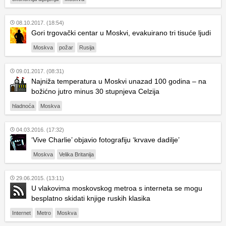
08.10.2017. (18:54)
Gori trgovački centar u Moskvi, evakuirano tri tisuće ljudi
Moskva
požar
Rusija
09.01.2017. (08:31)
Najniža temperatura u Moskvi unazad 100 godina – na
božićno jutro minus 30 stupnjeva Celzija
hladnoća
Moskva
04.03.2016. (17:32)
‘Vive Charlie’ objavio fotografiju ‘krvave dadilje’
Moskva
Velika Britanija
29.06.2015. (13:11)
U vlakovima moskovskog metroa s interneta se mogu
besplatno skidati knjige ruskih klasika
Internet
Metro
Moskva