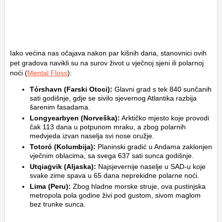
Iako većina nas očajava nakon par kišnih dana, stanovnici ovih
pet gradova navikli su na surov život u vječnoj sjeni ili polarnoj
noći (
Mental Floss
):
Tórshavn (Farski Otoci):
Glavni grad s tek 840 sunčanih
sati godišnje, gdje se sivilo sjevernog Atlantika razbija
šarenim fasadama.
Longyearbyen (Norveška):
Arktičko mjesto koje provodi
čak 113 dana u potpunom mraku, a zbog polarnih
medvjeda izvan naselja svi nose oružje.
Totoró (Kolumbija):
Planinski gradić u Andama zaklonjen
vječnim oblacima, sa svega 637 sati sunca godišnje.
Utqiaġvik (Aljaska):
Najsjevernije naselje u SAD-u koje
svake zime spava u 65 dana neprekidne polarne noći.
Lima (Peru):
Zbog hladne morske struje, ova pustinjska
metropola pola godine živi pod gustom, sivom maglom
bez trunke sunca.