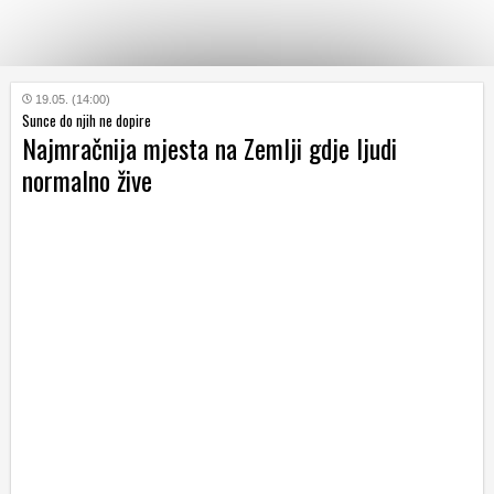
KATEGORIJE
19.05. (14:00)
Sunce do njih ne dopire
Najmračnija mjesta na Zemlji gdje ljudi
HRVATSKI
normalno žive
WEB