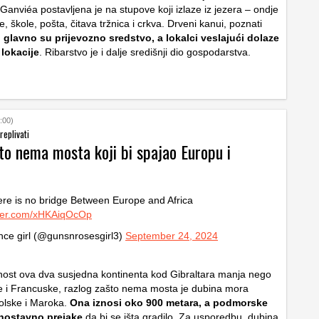
 Ganviéa postavljena je na stupove koji izlaze iz jezera – ondje
, škole, pošta, čitava tržnica i crkva. Drveni kanui, poznati
,
glavno su prijevozno sredstvo, a lokalci veslajući dolaze
lokacije
. Ribarstvo je i dalje središnji dio gospodarstva.
:00)
replivati
to nema mosta koji bi spajao Europu i
re is no bridge Between Europe and Africa
tter.com/xHKAiqOcOp
ce girl (@gunsnrosesgirl3)
September 24, 2024
enost ova dva susjedna kontinenta kod Gibraltara manja nego
ije i Francuske, razlog zašto nema mosta je dubina mora
olske i Maroka.
Ona iznosi oko 900 metara, a podmorske
dnostavno prejake
da bi se išta gradilo. Za usporedbu, dubina