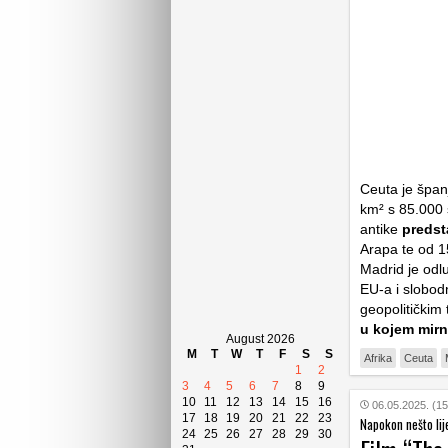
Ceuta je špan
km² s 85.000 
antike
predst
Arapa te od 1
Madrid je odl
EU-a i slobod
geopolitičkim
u kojem mir
August 2026
M
T
W
T
F
S
S
Afrika
Ceuta
1
2
3
4
5
6
7
8
9
10
11
12
13
14
15
16
06.05.2025. (15
17
18
19
20
21
22
23
Napokon nešto lij
24
25
26
27
28
29
30