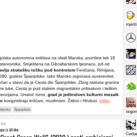
mjerit
jolska autonomna enklava na obali Maroka, površine tek 18
stanovnika. Smještena na Gibraltarskom tjesnacu, još od
avlja stratešku točku pod kontrolom
Feničana, Rimljana,
580. godine Španjolske. Iako Maroko osporava suverenitet,
učan u stavu da je Ceuta dio Španjolske. Zbog statusa granice
ne luke, Ceuta je pod stalnim migrantskim pritisakom i teškim
 tenzijama. Unatoč tome,
grad je jedinstven kulturni mozaik
no
koegzistiraju kršćani, muslimani, Židovi i Hindusi.
Index
Maroko
Španjolska
nogom
:00)
epo iz Afrike
Centa