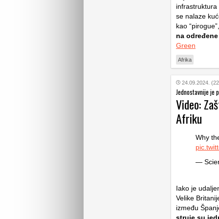
infrastruktura
se nalaze kuće
kao “pirogue”
na određene 
Green
Afrika
24.09.2024. (22
Jednostavnije je p
Video: Zaš
Afriku
Why the
pic.twi
— Scien
Iako je udalj
Velike Britan
između Španj
struje su je