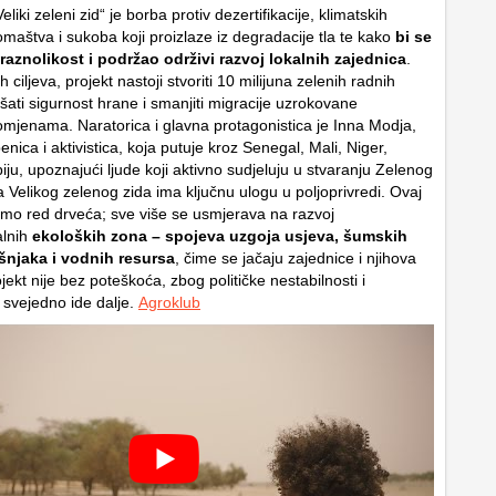
Veliki zeleni zid“ je borba protiv dezertifikacije, klimatskih
maštva i sukoba koji proizlaze iz degradacije tla te kako
bi se
raznolikost i podržao održivi razvoj lokalnih zajednica
.
 ciljeva, projekt nastoji stvoriti 10 milijuna zelenih radnih
šati sigurnost hrane i smanjiti migracije uzrokovane
omjenama. Naratorica i glavna protagonistica je Inna Modja,
enica i aktivistica, koja putuje kroz Senegal, Mali, Niger,
opiju, upoznajući ljude koji aktivno sudjeluju u stvaranju Zelenog
iva Velikog zelenog zida ima ključnu ulogu u poljoprivredi. Ovaj
samo red drveća; sve više se usmjerava na razvoj
lnih
ekoloških zona – spojeva uzgoja usjeva, šumskih
šnjaka i vodnih resursa
, čime se jačaju zajednice i njihova
jekt nije bez poteškoća, zbog političke nestabilnosti i
 svejedno ide dalje.
Agroklub