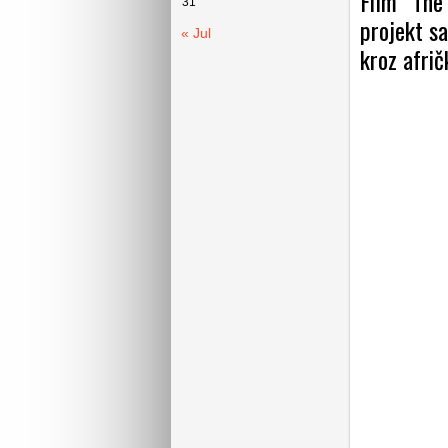
Film “The
31
projekt s
« Jul
kroz afrič