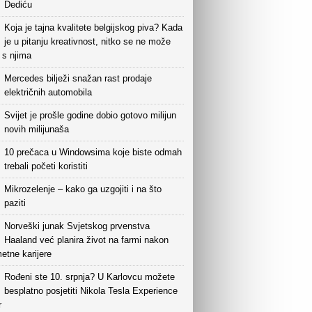
Dediću
Koja je tajna kvalitete belgijskog piva? Kada
je u pitanju kreativnost, nitko se ne može
i s njima
Mercedes bilježi snažan rast prodaje
električnih automobila
Svijet je prošle godine dobio gotovo milijun
novih milijunaša
10 prečaca u Windowsima koje biste odmah
trebali početi koristiti
Mikrozelenje – kako ga uzgojiti i na što
paziti
Norveški junak Svjetskog prvenstva
Haaland već planira život na farmi nakon
etne karijere
Rođeni ste 10. srpnja? U Karlovcu možete
besplatno posjetiti Nikola Tesla Experience
r