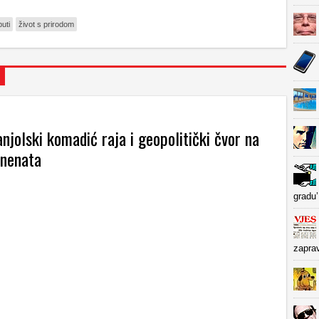
uti
život s prirodom
njolski komadić raja i geopolitički čvor na
inenata
gradu’
zapra