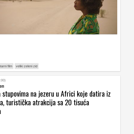
arni film
veliki zeleni zid
:00)
dom
 stupovima na jezeru u Africi koje datira iz
ća, turistička atrakcija sa 20 tisuća
a