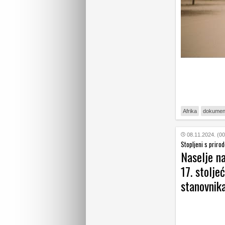
Afrika
dokument
08.11.2024. (00
Stopljeni s priro
Naselje na
17. stolje
stanovnik