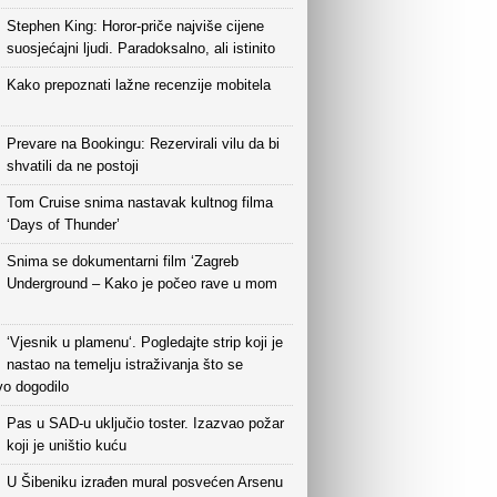
Stephen King: Horor-priče najviše cijene
suosjećajni ljudi. Paradoksalno, ali istinito
Kako prepoznati lažne recenzije mobitela
Prevare na Bookingu: Rezervirali vilu da bi
shvatili da ne postoji
Tom Cruise snima nastavak kultnog filma
‘Days of Thunder’
Snima se dokumentarni film ‘Zagreb
Underground – Kako je počeo rave u mom
‘Vjesnik u plamenu‘. Pogledajte strip koji je
nastao na temelju istraživanja što se
vo dogodilo
Pas u SAD-u uključio toster. Izazvao požar
koji je uništio kuću
U Šibeniku izrađen mural posvećen Arsenu