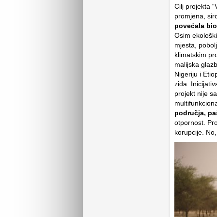
Cilj projekta “
promjena, siro
povećala bio
Osim ekoloških
mjesta, pobolj
klimatskim pr
malijska glazb
Nigeriju i Eti
zida. Inicijat
projekt nije 
multifunkciona
područja, pa
otpornost. Pro
korupcije. No,