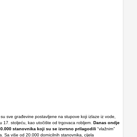
 su sve građevine postavljene na stupove koji izlaze iz vode,
 u 17. stoljeću, kao utočište od trgovaca robljem.
Danas ondje
20.000 stanovnika koji su se izvrsno prilagodili
“vlažnim”
a. Sa više od 20.000 domicilnih stanovnika, cijela