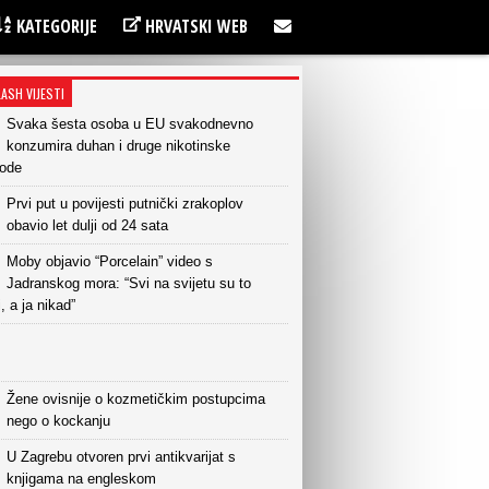
KATEGORIJE
HRVATSKI WEB
LASH VIJESTI
Svaka šesta osoba u EU svakodnevno
konzumira duhan i druge nikotinske
vode
Prvi put u povijesti putnički zrakoplov
obavio let dulji od 24 sata
Moby objavio “Porcelain” video s
Jadranskog mora: “Svi na svijetu su to
i, a ja nikad”
Žene ovisnije o kozmetičkim postupcima
nego o kockanju
U Zagrebu otvoren prvi antikvarijat s
knjigama na engleskom