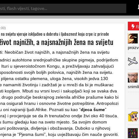
F
:00)
na svijetu vjeruje isključivo u dobrotu i ljubaznost koju crpe iz prirode
ivot najnižih, a najsnažnijih žena na svijetu
proiz
adnici autohtone srednjoafričke skupine pigmeja, podrijetlom
Ituri u sjeveroistočnom Kongu, a preživljavaju zahvaljujući
sposobnosti svojih boljih polovica, najnižih žena na svijetu.
plijena ostatku plemena, uloga žena, visokih jedva 130
e namamiti životinju i zadržati je u mreži da bi je muškarac
snimil
 kopljem. Mbuti su vrsni lovci i sakupljači koji se svaka dva
a drugo područje beskrajnog zelenila afričke prašume kako bi
na osigurali hranu i osnovne životne potrepštine. Antropolozi
 oni najraniji ljudi Afrike. Poznati su kao “
djeca šume
”
a) i procjenjuje se da ih trenutačno ondje živi oko 40 tisuća.
u šumu gledaju kao na sveto mjesto. Sa svojim domom
uni poštovanja, divljenja i obožavanja. Duboko u njihovoj
ijenjena je “Pjesma šumi”, koju uvježbavaju čim nauče govoriti.