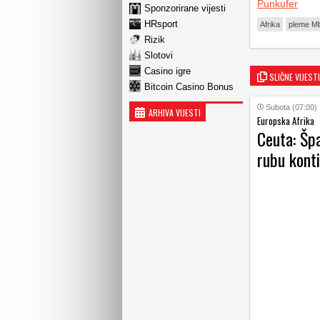
Punkufer
Sponzorirane vijesti
HRsport
Afrika
pleme Mb
Rizik
Slotovi
Casino igre
SLIČNE VIJESTI
Bitcoin Casino Bonus
Subota (07:00)
ARHIVA VIJESTI
Europska Afrika
Ceuta: Špa
rubu kont