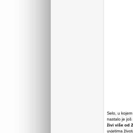
Selo, u kojem
nastalo je još
živi više od 
uvjetima život