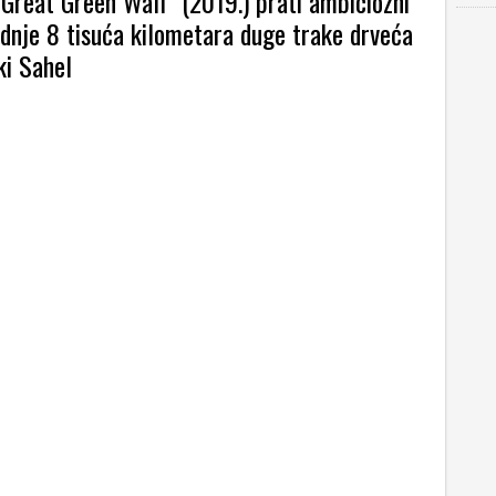
 Great Green Wall” (2019.) prati ambiciozni
adnje 8 tisuća kilometara duge trake drveća
ki Sahel