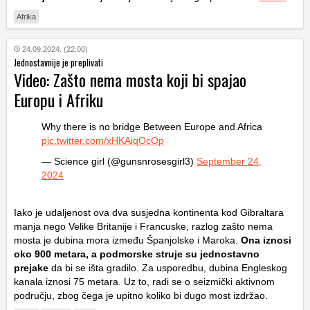
Afrika
24.09.2024. (22:00)
Jednostavnije je preplivati
Video: Zašto nema mosta koji bi spajao
Europu i Afriku
Why there is no bridge Between Europe and Africa
pic.twitter.com/xHKAiqOcOp
— Science girl (@gunsnrosesgirl3)
September 24,
2024
Iako je udaljenost ova dva susjedna kontinenta kod Gibraltara
manja nego Velike Britanije i Francuske, razlog zašto nema
mosta je dubina mora između Španjolske i Maroka.
Ona iznosi
oko 900 metara, a podmorske struje su jednostavno
prejake
da bi se išta gradilo. Za usporedbu, dubina Engleskog
kanala iznosi 75 metara. Uz to, radi se o seizmički aktivnom
području, zbog čega je upitno koliko bi dugo most izdržao.