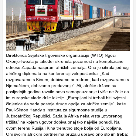
Direktorica Svjetske trgovinske organizacije (WTO) Ngozi
Okonjo-Iweala je također skrenula pozornost na komplicirane
odnose Zapada naspram afričkih zemalja. Ona je citirala jednog
afričkog diplomata na konferenciji veleposlanika: „Kad
razgovaramo s Kinom, dobivamo aerodrom; kad razgovaramo s
Njemačkom, dobivamo predavanje”. Ali, afričke države su
posljednjih godina razvile novo samopouzdanje i više ne žele da
im europske vlade drže lekcije. „Europljani bi trebali biti svjesni
činjenice da sada postoje druge opcije za afričke zemlje“, kaže
Paul-Simon Handy s Instituta za sigurnosne studije u
Južnoafričkoj Republici. Sada je Afrika neka vrsta „otvorenog
tržišta” na kojem ugovor dobiva onaj tko najviše ponudi. Na
ovom terenu Rusija i Kina trenutno stoje bolje od Europljana.
Oni svojim afričkim partnerima pružaju upravo ono što im treba: