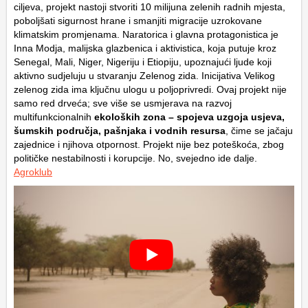
ciljeva, projekt nastoji stvoriti 10 milijuna zelenih radnih mjesta,
poboljšati sigurnost hrane i smanjiti migracije uzrokovane
klimatskim promjenama. Naratorica i glavna protagonistica je
Inna Modja, malijska glazbenica i aktivistica, koja putuje kroz
Senegal, Mali, Niger, Nigeriju i Etiopiju, upoznajući ljude koji
aktivno sudjeluju u stvaranju Zelenog zida. Inicijativa Velikog
zelenog zida ima ključnu ulogu u poljoprivredi. Ovaj projekt nije
samo red drveća; sve više se usmjerava na razvoj
multifunkcionalnih
ekoloških zona – spojeva uzgoja usjeva,
šumskih područja, pašnjaka i vodnih resursa
, čime se jačaju
zajednice i njihova otpornost. Projekt nije bez poteškoća, zbog
političke nestabilnosti i korupcije. No, svejedno ide dalje.
Agroklub