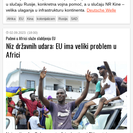
u slučaju Rusije, konkretna vojna pomoć, a u slučaju NR Kine –
velika ulaganja u infrastrukturu kontinenta.
Deutsche Welle
Afrika
EU
Kina
kolonijalizam
Rusija
SAD
02.09.2023. (18:00)
Pučevi u Africi služe slabljenju EU
Niz državnih udara: EU ima veliki problem u
Africi