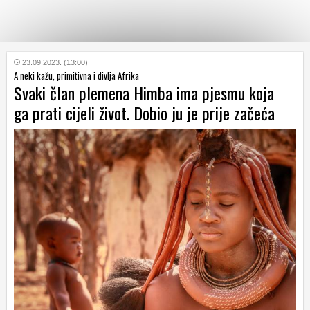
KATEGORIJE
23.09.2023. (13:00)
A neki kažu, primitivna i divlja Afrika
Svaki član plemena Himba ima pjesmu koja
HRVATSKI
ga prati cijeli život. Dobio ju je prije začeća
WEB