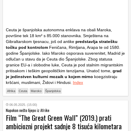
Ceuta je španjolska autonomna enklava na obali Maroka,
površine tek 18 km² s 85.000 stanovnika. Smještena na
Gibraltarskom tjesnacu, još od antike
predstavlja stratešku
točku pod kontrolom
Feničana, Rimljana, Arapa te od 1580.
godine Španjolske. Iako Maroko osporava suverenitet, Madrid je
odlučan u stavu da je Ceuta dio Španjolske. Zbog statusa
granice EU-a i slobodne luke, Ceuta je pod stalnim migrantskim
pritisakom i teškim geopolitičkim tenzijama. Unatoč tome,
grad
je jedinstven kulturni mozaik u kojem mirno
koegzistiraju
kršćani, muslimani, Židovi i Hindusi.
Index
Afrika
Ceuta
Maroko
Španjolska
06.05.2025. (15:00)
Napokon nešto lijepo iz Afrike
Film “The Great Green Wall” (2019.) prati
ambiciozni projekt sadnje 8 tisuća kilometara