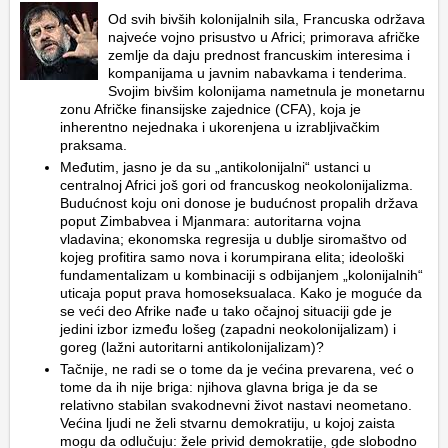
Od svih bivših kolonijalnih sila, Francuska održava
najveće vojno prisustvo u Africi; primorava afričke
zemlje da daju prednost francuskim interesima i
kompanijama u javnim nabavkama i tenderima.
Svojim bivšim kolonijama nametnula je monetarnu
zonu Afričke finansijske zajednice (CFA), koja je
inherentno nejednaka i ukorenjena u izrabljivačkim
praksama.
Međutim, jasno je da su „antikolonijalni“ ustanci u
centralnoj Africi još gori od francuskog neokolonijalizma.
Budućnost koju oni donose je budućnost propalih država
poput Zimbabvea i Mjanmara: autoritarna vojna
vladavina; ekonomska regresija u dublje siromaštvo od
kojeg profitira samo nova i korumpirana elita; ideološki
fundamentalizam u kombinaciji s odbijanjem „kolonijalnih“
uticaja poput prava homoseksualaca. Kako je moguće da
se veći deo Afrike nađe u tako očajnoj situaciji gde je
jedini izbor između lošeg (zapadni neokolonijalizam) i
goreg (lažni autoritarni antikolonijalizam)?
Tačnije, ne radi se o tome da je većina prevarena, već o
tome da ih nije briga: njihova glavna briga je da se
relativno stabilan svakodnevni život nastavi neometano.
Većina ljudi ne želi stvarnu demokratiju, u kojoj zaista
mogu da odlučuju: žele privid demokratije, gde slobodno