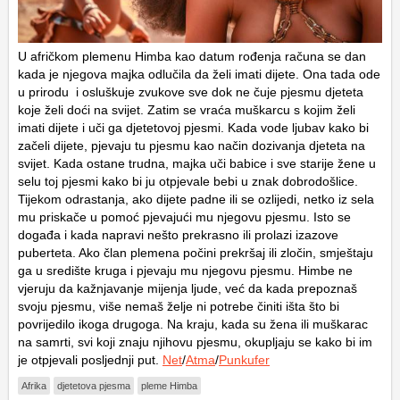
U afričkom plemenu Himba kao datum rođenja računa se dan
kada je njegova majka odlučila da želi imati dijete. Ona tada ode
u prirodu i osluškuje zvukove sve dok ne čuje pjesmu djeteta
koje želi doći na svijet. Zatim se vraća muškarcu s kojim želi
imati dijete i uči ga djetetovoj pjesmi. Kada vode ljubav kako bi
začeli dijete, pjevaju tu pjesmu kao način dozivanja djeteta na
svijet. Kada ostane trudna, majka uči babice i sve starije žene u
selu toj pjesmi kako bi ju otpjevale bebi u znak dobrodošlice.
Tijekom odrastanja, ako dijete padne ili se ozlijedi, netko iz sela
mu priskače u pomoć pjevajući mu njegovu pjesmu. Isto se
događa i kada napravi nešto prekrasno ili prolazi izazove
puberteta. Ako član plemena počini prekršaj ili zločin, smještaju
ga u središte kruga i pjevaju mu njegovu pjesmu. Himbe ne
vjeruju da kažnjavanje mijenja ljude, već da kada prepoznaš
svoju pjesmu, više nemaš želje ni potrebe činiti išta što bi
povrijedilo ikoga drugoga. Na kraju, kada su žena ili muškarac
na samrti, svi koji znaju njihovu pjesmu, okupljaju se kako bi im
je otpjevali posljednji put.
Net
/
Atma
/
Punkufer
Afrika
djetetova pjesma
pleme Himba