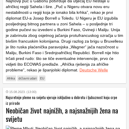
Najnoviji puč u Gabonu potvrđuje da utjecaj EU nestaje u
afričkoj regiji Sahela i šire. „Puč u Nigeru otvara novu eru
nestabilnosti u regiji koja je ionako bila krhka”, rekao je prvi
diplomat EU-a Josep Borrell u Toledu. U Nigeru je EU izgubila
posljednjeg bitnog partnera u zoni Sahela – u posljednje tri
godine pučevi su izvedeni u Burkini Faso, Gvineji i Maliju. Unija
je zabrinuta zbog osjetnog jačanja protufrancuskog ozračja u tim
bivšim francuskim kolonijama. Drugi razlog za brigu u Bruxellesu
je što ruska plaćenička paravojska „Wagner“ jača nazočnost u
Maliju, Burkini Faso i Srednjoafričkoj Republici. Borrell nije htio
trčati pred rudo: što se tiče eventualne intervencije, prvo će
vidjeti što ECOWAS predlaže. „Afrička rješenja za afričke
probleme“, rekao je španjolski diplomat.
Deutsche Welle
Afrika
državni udari
EU
15.08.2023. (13:00)
Najsretnije pleme na svijetu vjeruje isključivo u dobrotu i ljubaznost koju crpe
iz prirode
Neobičan život najnižih, a najsnažnijih žena na
svijetu