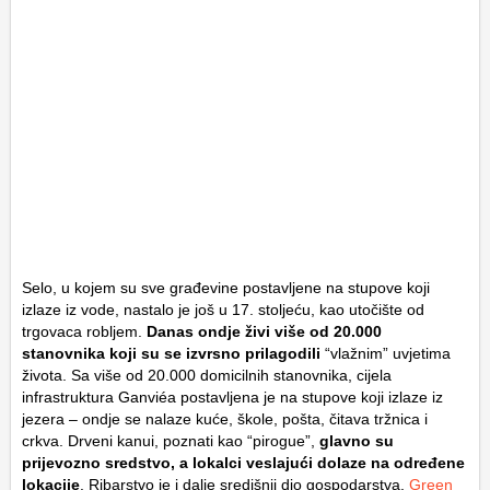
Selo, u kojem su sve građevine postavljene na stupove koji
izlaze iz vode, nastalo je još u 17. stoljeću, kao utočište od
trgovaca robljem.
Danas ondje živi više od 20.000
stanovnika koji su se izvrsno prilagodili
“vlažnim” uvjetima
života. Sa više od 20.000 domicilnih stanovnika, cijela
infrastruktura Ganviéa postavljena je na stupove koji izlaze iz
jezera – ondje se nalaze kuće, škole, pošta, čitava tržnica i
crkva. Drveni kanui, poznati kao “pirogue”,
glavno su
prijevozno sredstvo, a lokalci veslajući dolaze na određene
lokacije
. Ribarstvo je i dalje središnji dio gospodarstva.
Green