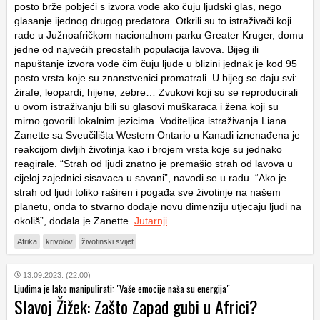
posto brže pobjeći s izvora vode ako čuju ljudski glas, nego
glasanje ijednog drugog predatora. Otkrili su to istraživači koji
rade u Južnoafričkom nacionalnom parku Greater Kruger, domu
jedne od najvećih preostalih populacija lavova. Bijeg ili
napuštanje izvora vode čim čuju ljude u blizini jednak je kod 95
posto vrsta koje su znanstvenici promatrali. U bijeg se daju svi:
žirafe, leopardi, hijene, zebre… Zvukovi koji su se reproducirali
u ovom istraživanju bili su glasovi muškaraca i žena koji su
mirno govorili lokalnim jezicima. Voditeljica istraživanja Liana
Zanette sa Sveučilišta Western Ontario u Kanadi iznenađena je
reakcijom divljih životinja kao i brojem vrsta koje su jednako
reagirale. “Strah od ljudi znatno je premašio strah od lavova u
cijeloj zajednici sisavaca u savani”, navodi se u radu. “Ako je
strah od ljudi toliko raširen i pogađa sve životinje na našem
planetu, onda to stvarno dodaje novu dimenziju utjecaju ljudi na
okoliš”, dodala je Zanette.
Jutarnji
Afrika
krivolov
životinski svijet
13.09.2023. (22:00)
Ljudima je lako manipulirati: "Vaše emocije naša su energija"
Slavoj Žižek: Zašto Zapad gubi u Africi?