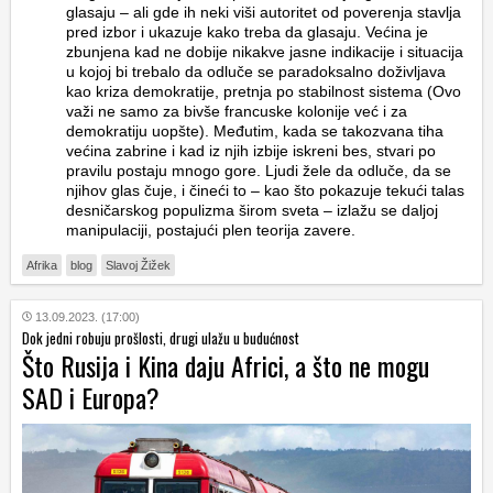
glasaju – ali gde ih neki viši autoritet od poverenja stavlja
pred izbor i ukazuje kako treba da glasaju. Većina je
zbunjena kad ne dobije nikakve jasne indikacije i situacija
u kojoj bi trebalo da odluče se paradoksalno doživljava
kao kriza demokratije, pretnja po stabilnost sistema (Ovo
važi ne samo za bivše francuske kolonije već i za
demokratiju uopšte). Međutim, kada se takozvana tiha
većina zabrine i kad iz njih izbije iskreni bes, stvari po
pravilu postaju mnogo gore. Ljudi žele da odluče, da se
njihov glas čuje, i čineći to – kao što pokazuje tekući talas
desničarskog populizma širom sveta – izlažu se daljoj
manipulaciji, postajući plen teorija zavere.
Afrika
blog
Slavoj Žižek
13.09.2023. (17:00)
Dok jedni robuju prošlosti, drugi ulažu u budućnost
Što Rusija i Kina daju Africi, a što ne mogu
SAD i Europa?