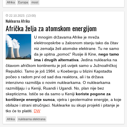
Afrika
Europa
most
22.10.2023. (13:00)
Nuklearna Afrika
Afrička želja za atomskom energijom
U mnogim državama Afrike je mreža
elektroopskrbe u žalosnom stanju tako da čitav
niz zemalja želi atomske elektrane. Tu ne samo
da je upitna „pomoć“ Rusije ili Kine,
nego tamo
ima i drugih alternativa
. Jedina nuklearka na
čitavom afričkom kontinentu je još uvijek samo u Južnoafričkoj
Republici. Tamo je još 1984. u Koebergu u blizini Kapstadta
počeo s radom prvi od sad dva reaktora, ali i ta država
intenzivno razmišlja o novim nuklearkama. O nuklearkama
razmišljaju i u Keniji, Ruandi i Ugandi. No, plan nije bez
skepticizma. Ističe se da samo u Keniji
koriste pogone za
korištenje energije sunca
, vjetra i geotermalne energije, a koje
obilaze i strani stručnjaci. Nuklearke su skupi projekti i pitanje je
tko će to platiti.
DW
Afrika
nuklearna elektrana