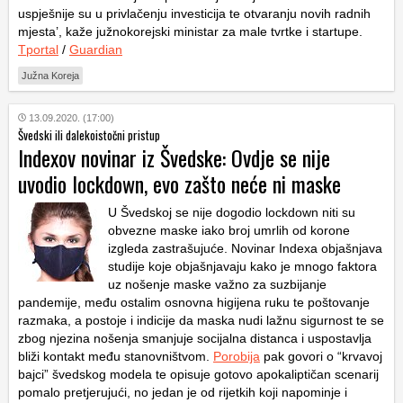
uspješnije su u privlačenju investicija te otvaranju novih radnih
mjesta’, kaže južnokorejski ministar za male tvrtke i startupe.
Tportal
/
Guardian
Južna Koreja
13.09.2020. (17:00)
Švedski ili dalekoistočni pristup
Indexov novinar iz Švedske: Ovdje se nije
uvodio lockdown, evo zašto neće ni maske
U Švedskoj se nije dogodio lockdown niti su
obvezne maske iako broj umrlih od korone
izgleda zastrašujuće. Novinar Indexa objašnjava
studije koje objašnjavaju kako je mnogo faktora
uz nošenje maske važno za suzbijanje
pandemije, među ostalim osnovna higijena ruku te poštovanje
razmaka, a postoje i indicije da maska nudi lažnu sigurnost te se
zbog njezina nošenja smanjuje socijalna distanca i uspostavlja
bliži kontakt među stanovništvom.
Porobija
pak govori o “krvavoj
bajci” švedskog modela te opisuje gotovo apokaliptičan scenarij
pomalo pretjerujući, no jedan je od rijetkih koji napominje i