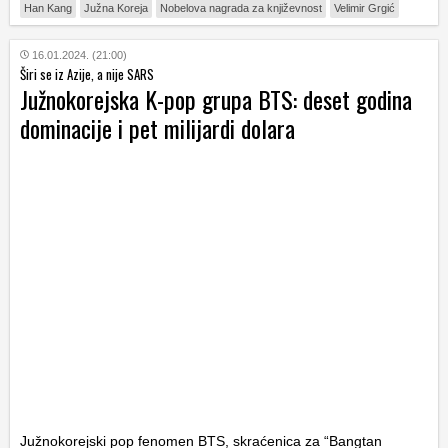
Han Kang
Južna Koreja
Nobelova nagrada za književnost
Velimir Grgić
16.01.2024. (21:00)
Širi se iz Azije, a nije SARS
Južnokorejska K-pop grupa BTS: deset godina
dominacije i pet milijardi dolara
Južnokorejski pop fenomen BTS, skraćenica za “Bangtan