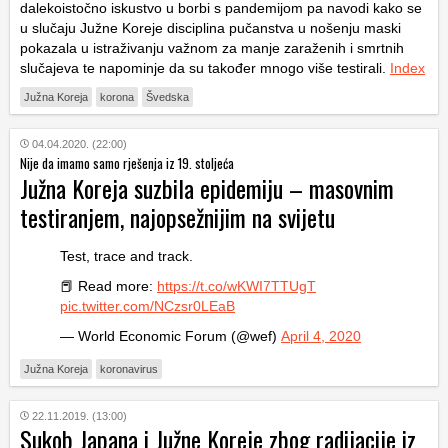
dalekoistočno iskustvo u borbi s pandemijom pa navodi kako se
u slučaju Južne Koreje disciplina pučanstva u nošenju maski
pokazala u istraživanju važnom za manje zaraženih i smrtnih
slučajeva te napominje da su također mnogo više testirali.
Index
Južna Koreja
korona
Švedska
04.04.2020. (22:00)
Nije da imamo samo rješenja iz 19. stoljeća
Južna Koreja suzbila epidemiju – masovnim
testiranjem, najopsežnijim na svijetu
Test, trace and track.
📕 Read more:
https://t.co/wKWI7TTUgT
pic.twitter.com/NCzsr0LEaB
— World Economic Forum (@wef)
April 4, 2020
Južna Koreja
koronavirus
22.11.2019. (13:00)
Sukob Japana i Južne Koreje zbog radijacije iz