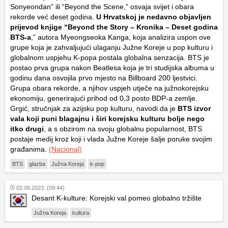
Sonyeondan” ili “Beyond the Scene,” osvaja svijet i obara
rekorde već deset godina.
U Hrvatskoj je nedavno objavljen
prijevod knjige “Beyond the Story – Kronika – Deset godina
BTS-a
,” autora Myeongseoka Kanga, koja analizira uspon ove
grupe koja je zahvaljujući ulaganju Južne Koreje u pop kulturu i
globalnom uspjehu K-popa postala globalna senzacija. BTS je
postao prva grupa nakon Beatlesa koja je tri studijska albuma u
godinu dana osvojila prvo mjesto na Billboard 200 ljestvici.
Grupa obara rekorde, a njihov uspjeh utječe na južnokorejsku
ekonomiju, generirajući prihod od 0,3 posto BDP-a zemlje.
Grgić, stručnjak za azijsku pop kulturu, navodi da je
BTS izvor
vala koji puni blagajnu i širi korejsku kulturu bolje nego
itko drugi
, a s obzirom na svoju globalnu popularnost, BTS
postaje medij kroz koji i vlada Južne Koreje šalje poruke svojim
građanima.
(Nacional)
BTS
glazba
Južna Koreja
k-pop
02.06.2023. (09:44)
Desant K-kulture: Korejski val pomeo globalno tržište
Južna Koreja
kultura