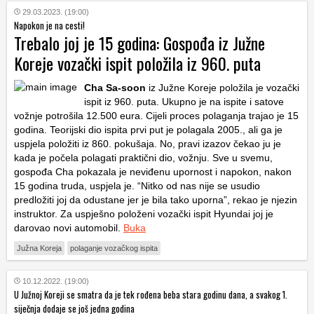
29.03.2023. (19:00)
Napokon je na cesti!
Trebalo joj je 15 godina: Gospođa iz Južne
Koreje vozački ispit položila iz 960. puta
Cha Sa-soon
iz Južne Koreje položila je vozački
ispit iz 960. puta. Ukupno je na ispite i satove
vožnje potrošila 12.500 eura. Cijeli proces polaganja trajao je 15
godina. Teorijski dio ispita prvi put je polagala 2005., ali ga je
uspjela položiti iz 860. pokušaja. No, pravi izazov čekao ju je
kada je počela polagati praktični dio, vožnju. Sve u svemu,
gospođa Cha pokazala je neviđenu upornost i napokon, nakon
15 godina truda, uspjela je. “Nitko od nas nije se usudio
predložiti joj da odustane jer je bila tako uporna”, rekao je njezin
instruktor. Za uspješno položeni vozački ispit Hyundai joj je
darovao novi automobil.
Buka
Južna Koreja
polaganje vozačkog ispita
10.12.2022. (19:00)
U Južnoj Koreji se smatra da je tek rođena beba stara godinu dana, a svakog 1.
siječnja dodaje se još jedna godina