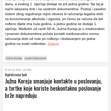
dana, a svakog 1. siječnja dodaje se još jedna godina. Na taj je
način iskazana dob i na osobnim dokumentima. Postoji i zasebni
sistem zbog reguliranja vojne obveze ili računanja legalne dobi
za konzumiranje alkohola i cigareta, pri čemu se računa da tek
rođeno dijete ima nula godina, a jedna godina se dodaje 1.
siječnja. Međutim od ranih 60-ih, Južna Koreja je u medicinskim
i pravnim dokumentima počela koristiti međunarodnu normu
računanja dobi od nule pri rođenju i dodavanjem po jedne
godine na svaki rođendan.
Jutarnji
Južna Koreja
osobni dokumenti
20.12.2021. (12:00)
Digitalizacija ljudi
Južna Koreja smanjuje kontakte u poslovanju,
a tvrtke koje koriste beskontakno poslovanje
brže napreduju