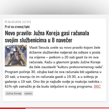
KATEGORIJE
26.03.2018. (17:27)
Prst na crvenoj tipki
Novo pravilo: Južna Koreja gasi računala
HRVATSKI
svojim službenicima u 8 navečer
WEB
Vlasti Seoula uvele su novo pravilo kojom žele
državne službenike natjerati da odlaze s posla
na vrijeme – petkom u 20 sati gasit će im sva
računala. Kažu u glavnom gradu Južne Koreje
da žele zaustaviti “kulturu prekovremenog rada”.
Program počinje 30. ožujka kad će sva računala biti ugašena u
20 sati, u travnju će im računala gasiti u 19.30, a u svibnju je
gašenje u 19 sati. Ono što je najluđe ovdje je reakcija radnika –
61% njih zatražilo je da budu isključeni iz ovog programa.
BBC
Južna Koreja
radnici