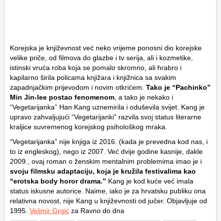
Korejska je književnost već neko vrijeme ponosni dio korejske
velike priče, od filmova do glazbe i tv serija, ali i kozmetike,
istinski vruća roba koja se pomalo skromno, ali hrabro i
kapilarno širila policama knjižara i knjižnica sa svakim
zapadnjačkim prijevodom i novim otkrićem.
Tako je “Pachinko”
Min Jin-lee postao fenomenom
, a tako je nekako i
“Vegetarijanka” Han Kang uznemirila i oduševila svijet. Kang je
upravo zahvaljujući “Vegetarijanki” razvila svoj status literarne
kraljice suvremenog korejskog psihološkog mraka.
“Vegetarijanka” nije knjiga iz 2016. (kada je prevedna kod nas, i
to iz engleskog), nego iz 2007. Već dvije godine kasnije, dakle
2009., ovaj roman o ženskim mentalnim problemima imao je i
svoju filmsku adaptaciju, koja je kružila festivalima kao
“erotska body horor drama.”
Kang je kod kuće već imala
status iskusne autorice. Naime, iako je za hrvatsku publiku ona
relativna novost, nije Kang u književnosti od jučer. Objavljuje od
1995.
Velimir Grgić
za Ravno do dna