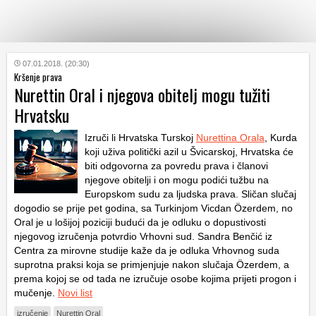
KATEGORIJE
07.01.2018. (20:30)
Kršenje prava
Nurettin Oral i njegova obitelj mogu tužiti
HRVATSKI
Hrvatsku
WEB
Izruči li Hrvatska Turskoj
Nurettina Orala
, Kurda
koji uživa politički azil u Švicarskoj, Hrvatska će
biti odgovorna za povredu prava i članovi
njegove obitelji i on mogu podići tužbu na
Europskom sudu za ljudska prava. Sličan slučaj
dogodio se prije pet godina, sa Turkinjom Vicdan Özerdem, no
Oral je u lošijoj poziciji budući da je odluku o dopustivosti
njegovog izručenja potvrdio Vrhovni sud. Sandra Benčić iz
Centra za mirovne studije kaže da je odluka Vrhovnog suda
suprotna praksi koja se primjenjuje nakon slučaja Özerdem, a
prema kojoj se od tada ne izručuje osobe kojima prijeti progon i
mučenje.
Novi list
izručenje
Nurettin Oral