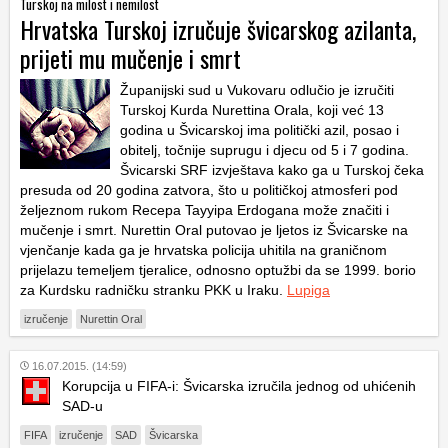
Turskoj na milost i nemilost
Hrvatska Turskoj izručuje švicarskog azilanta,
prijeti mu mučenje i smrt
Županijski sud u Vukovaru odlučio je izručiti
Turskoj Kurda Nurettina Orala, koji već 13
godina u Švicarskoj ima politički azil, posao i
obitelj, točnije suprugu i djecu od 5 i 7 godina.
Švicarski SRF izvještava kako ga u Turskoj čeka
presuda od 20 godina zatvora, što u političkoj atmosferi pod
željeznom rukom Recepa Tayyipa Erdogana može značiti i
mučenje i smrt. Nurettin Oral putovao je ljetos iz Švicarske na
vjenčanje kada ga je hrvatska policija uhitila na graničnom
prijelazu temeljem tjeralice, odnosno optužbi da se 1999. borio
za Kurdsku radničku stranku PKK u Iraku.
Lupiga
izručenje
Nurettin Oral
16.07.2015. (14:59)
Korupcija u FIFA-i: Švicarska izručila jednog od uhićenih
SAD-u
FIFA
izručenje
SAD
Švicarska