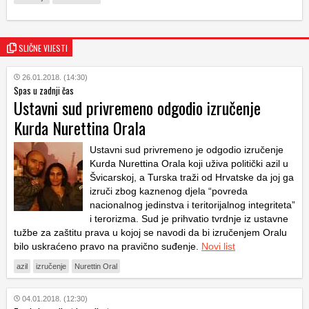
SLIČNE VIJESTI
26.01.2018. (14:30)
Spas u zadnji čas
Ustavni sud privremeno odgodio izručenje
Kurda Nurettina Orala
Ustavni sud privremeno je odgodio izručenje
Kurda Nurettina Orala koji uživa politički azil u
Švicarskoj, a Turska traži od Hrvatske da joj ga
izruči zbog kaznenog djela “povreda
nacionalnog jedinstva i teritorijalnog integriteta”
i terorizma. Sud je prihvatio tvrdnje iz ustavne
tužbe za zaštitu prava u kojoj se navodi da bi izručenjem Oralu
bilo uskraćeno pravo na pravično suđenje.
Novi list
azil
izručenje
Nurettin Oral
04.01.2018. (12:30)