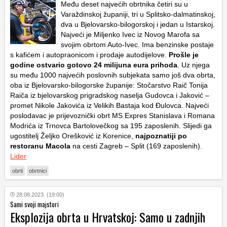
Među deset najvećih obrtnika četiri su u
Varaždinskoj županiji, tri u Splitsko-dalmatinskoj,
dva u Bjelovarsko-bilogorskoj i jedan u Istarskoj.
Najveći je Miljenko Ivec iz Novog Marofa sa
svojim obrtom Auto-Ivec. Ima benzinske postaje
s kafićem i autopraonicom i prodaje autodijelove.
Prošle je
godine ostvario gotovo 24 milijuna eura prihoda
. Uz njega
su među 1000 najvećih poslovnih subjekata samo još dva obrta,
oba iz Bjelovarsko-bilogorske županije: Stočarstvo Raič Tonija
Raiča iz bjelovarskog prigradskog naselja Gudovca i Jaković –
promet Nikole Jakovića iz Velikih Bastaja kod Đulovca. Najveći
poslodavac je prijevoznički obrt MS Expres Stanislava i Romana
Modrića iz Trnovca Bartolovečkog sa 195 zaposlenih. Slijedi ga
ugostitelj Željko Orešković iz Korenice,
najpoznatiji po
restoranu Macola
na cesti Zagreb – Split (169 zaposlenih).
Lider
obrti
obrtnici
28.08.2023. (19:00)
Sami svoji majstori
Eksplozija obrta u Hrvatskoj: Samo u zadnjih