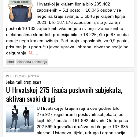
Hrvatskoj je krajem lipnja bilo 205.402
zaposlenih – 5,1 posto ili 10.046 osoba više
nego na kraju svibnja. U obrtu je krajem lipnja
2021. bilo 187.176 zaposlenih, što je za 5,7
posto ili 10.133 zaposlenih više nego u svibnju. Zaposlenih u
djelatnostima slobodnih profesija bilo je 18.226, što je 87 osoba
manje nego krajem svibnja. Pad broja zaposlenih, za 0,9 posto,
prisutan je u području javna uprava i obrana; obvezno socijalno
osiguranje.
N1
…
obrti
slobodna zanimanja
16.11.2019. (09:30)
Jedan radi, drugi spava
U Hrvatskoj 275 tisuća poslovnih subjekata,
aktivan svaki drugi
U Hrvatskoj je krajem rujna ove godine bilo
275.927 registriranih poslovnih subjekata, od
kojih 58,7 posto ili 161.892 aktivnih. Od toga su
202.599 trgovačka društva, od čega je 137.635
aktivno. Ustanova, tijela, udruga i organizacija