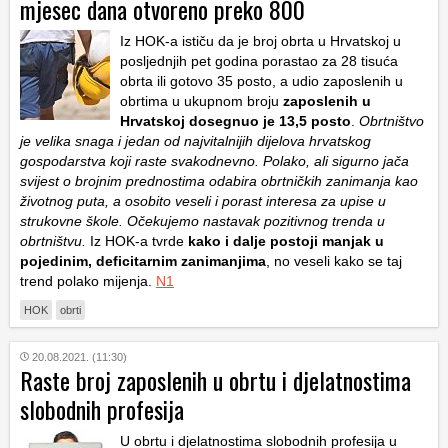
mjesec dana otvoreno preko 800
Iz HOK-a ističu da je broj obrta u Hrvatskoj u
posljednjih pet godina porastao za 28 tisuća
obrta ili gotovo 35 posto, a udio zaposlenih u
obrtima u ukupnom broju
zaposlenih u
Hrvatskoj dosegnuo je 13,5 posto
.
Obrtništvo
je velika snaga i jedan od najvitalnijih dijelova hrvatskog
gospodarstva koji raste svakodnevno. Polako, ali sigurno jača
svijest o brojnim prednostima odabira obrtničkih zanimanja kao
životnog puta, a osobito veseli i porast interesa za upise u
strukovne škole. Očekujemo nastavak pozitivnog trenda u
obrtništvu.
Iz HOK-a tvrde
kako i dalje postoji manjak u
pojedinim, deficitarnim zanimanjima
, no veseli kako se taj
trend polako mijenja.
N1
HOK
obrti
20.08.2021. (11:30)
Raste broj zaposlenih u obrtu i djelatnostima
slobodnih profesija
U obrtu i djelatnostima slobodnih profesija u