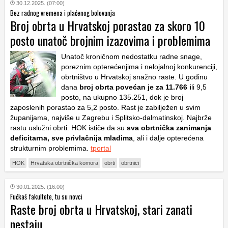
30.12.2025. (07:00)
Bez radnog vremena i plaćenog bolovanja
Broj obrta u Hrvatskoj porastao za skoro 10
posto unatoč brojnim izazovima i problemima
Unatoč kroničnom nedostatku radne snage,
poreznim opterećenjima i nelojalnoj konkurenciji,
obrtništvo u Hrvatskoj snažno raste. U godinu
dana
broj obrta povećan je za 11.766 i
li 9,5
posto, na ukupno 135.251, dok je broj
zaposlenih porastao za 5,2 posto. Rast je zabilježen u svim
županijama, najviše u Zagrebu i Splitsko-dalmatinskoj. Najbrže
rastu uslužni obrti. HOK ističe da su
sva obrtnička zanimanja
deficitarna, sve privlačnija mladima
, ali i dalje opterećena
strukturnim problemima.
tportal
HOK
Hrvatska obrtnička komora
obrti
obrtnici
30.01.2025. (16:00)
Fućkaš fakultete, tu su novci
Raste broj obrta u Hrvatskoj, stari zanati
nestaju