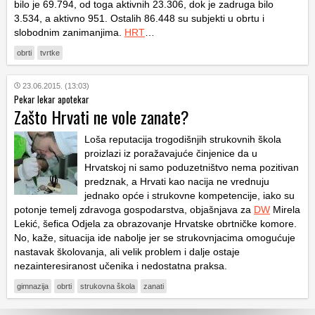
bilo je 69.794, od toga aktivnih 23.306, dok je zadruga bilo
3.534, a aktivno 951. Ostalih 86.448 su subjekti u obrtu i
slobodnim zanimanjima.
HRT
…
obrti
tvrtke
23.06.2015. (13:03)
Pekar lekar apotekar
Zašto Hrvati ne vole zanate?
Loša reputacija trogodišnjih strukovnih škola
proizlazi iz poražavajuće činjenice da u
Hrvatskoj ni samo poduzetništvo nema pozitivan
predznak, a Hrvati kao nacija ne vrednuju
jednako opće i strukovne kompetencije, iako su
potonje temelj zdravoga gospodarstva, objašnjava za
DW
Mirela
Lekić, šefica Odjela za obrazovanje Hrvatske obrtničke komore.
No, kaže, situacija ide nabolje jer se strukovnjacima omogućuje
nastavak školovanja, ali velik problem i dalje ostaje
nezainteresiranost učenika i nedostatna praksa.
gimnazija
obrti
strukovna škola
zanati