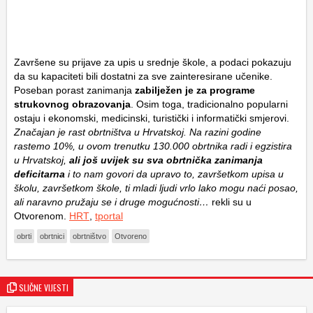
Završene su prijave za upis u srednje škole, a podaci pokazuju
da su kapaciteti bili dostatni za sve zainteresirane učenike.
Poseban porast zanimanja
zabilježen je za programe
strukovnog obrazovanja
. Osim toga, tradicionalno popularni
ostaju i ekonomski, medicinski, turistički i informatički smjerovi.
Značajan je rast obrtništva u Hrvatskoj. Na razini godine
rastemo 10%, u ovom trenutku 130.000 obrtnika radi i egzistira
u Hrvatskoj,
ali još uvijek su sva obrtnička zanimanja
deficitarna
i to nam govori da upravo to, završetkom upisa u
školu, završetkom škole, ti mladi ljudi vrlo lako mogu naći posao,
ali naravno pružaju se i druge mogućnosti…
rekli su u
Otvorenom.
HRT
,
tportal
obrti
obrtnici
obrtništvo
Otvoreno
SLIČNE VIJESTI