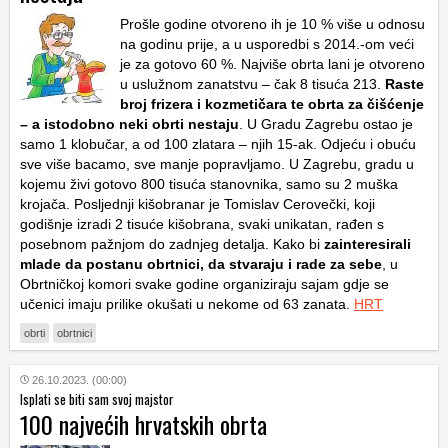
Prošle godine otvoreno ih je 10 % više u odnosu
na godinu prije, a u usporedbi s 2014.-om veći
je za gotovo 60 %. Najviše obrta lani je otvoreno
u uslužnom zanatstvu – čak 8 tisuća 213.
Raste
broj frizera i kozmetičara te obrta za čišćenje
– a istodobno neki obrti nestaju
. U Gradu Zagrebu ostao je
samo 1 klobučar, a od 100 zlatara – njih 15-ak. Odjeću i obuću
sve više bacamo, sve manje popravljamo. U Zagrebu, gradu u
kojemu živi gotovo 800 tisuća stanovnika, samo su 2 muška
krojača. Posljednji kišobranar je Tomislav Cerovečki, koji
godišnje izradi 2 tisuće kišobrana, svaki unikatan, rađen s
posebnom pažnjom do zadnjeg detalja. Kako bi
zainteresirali
mlade da postanu obrtnici, da stvaraju i rade za sebe
, u
Obrtničkoj komori svake godine organiziraju sajam gdje se
učenici imaju prilike okušati u nekome od 63 zanata.
HRT
obrti
obrtnici
26.10.2023. (00:00)
Isplati se biti sam svoj majstor
100 najvećih hrvatskih obrta