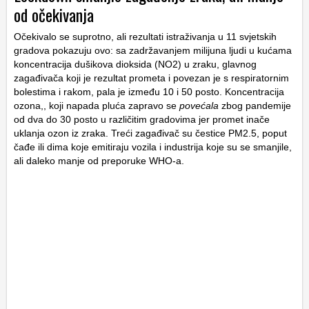
od očekivanja
Očekivalo se suprotno, ali rezultati istraživanja u 11 svjetskih
gradova pokazuju ovo: sa zadržavanjem milijuna ljudi u kućama
koncentracija dušikova dioksida (NO2) u zraku, glavnog
zagađivača koji je rezultat prometa i povezan je s respiratornim
bolestima i rakom, pala je između 10 i 50 posto. Koncentracija
ozona,, koji napada pluća zapravo se
povećala
zbog pandemije
od dva do 30 posto u različitim gradovima jer promet inače
uklanja ozon iz zraka. Treći zagađivač su čestice PM2.5, poput
čađe ili dima koje emitiraju vozila i industrija koje su se smanjile,
ali daleko manje od preporuke WHO-a.