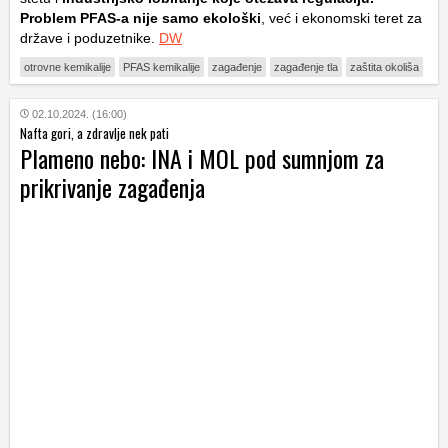
Problem PFAS-a nije samo ekološki
, već i ekonomski teret za
države i poduzetnike.
DW
otrovne kemikalije
PFAS kemikalije
zagađenje
zagađenje tla
zaštita okoliša
02.10.2024. (16:00)
Nafta gori, a zdravlje nek pati
Plameno nebo: INA i MOL pod sumnjom za
prikrivanje zagađenja