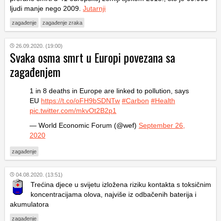
ljudi manje nego 2009.
Jutarnji
zagađenje
zagađenje zraka
26.09.2020. (19:00)
Svaka osma smrt u Europi povezana sa
zagađenjem
1 in 8 deaths in Europe are linked to pollution, says
EU
https://t.co/oFH9bSDNTw
#Carbon
#Health
pic.twitter.com/mkvOt2B2p1
— World Economic Forum (@wef)
September 26,
2020
zagađenje
04.08.2020. (13:51)
Trećina djece u svijetu izložena riziku kontakta s toksičnim
koncentracijama olova, najviše iz odbačenih baterija i
akumulatora
zagađenje