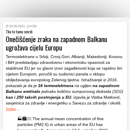
KATEGORIJE
03.06.2021. (14:30)
Tko to tamo smrdi
Onečišćenje zraka na zapadnom Balkanu
HRVATSKI
ugrožava cijelu Europu
WEB
Termoelektrane u Srbiji, Crnoj Gori, Albaniji, Makedoniji, Kosovu
i BiH predstavljaju zdravstvenu i ekonomsku opasnost za
stabilnost EU jer su glavni izvor zagađenosti koja se rapidno širi
cijelom Europom, poručili su sudionici panela u sklopu
obilježavanja europskog Zelenog tjedna.
Istraživanje iz 2016.
pokazalo je da je
16 termoelektrana
na ugljen
na zapadnom
Balkanu
emitiralo
jednaku količinu sumporovog dioksida (SO2)
kao i 250 takvih postrojenja u EU
, izjavila je Vlatka Matković,
savjetnica za zdravlje i energetiku u Savezu za zdravlje i okoliš.
Index
…
🏭🏙️😮‍💨 The annual mean concentration of fine
particles (PM2.5) in urban areas of the EU has