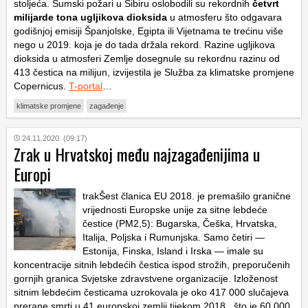
stoljeća. Šumski požari u Sibiru oslobodili su rekordnih
četvrt
milijarde tona ugljikova dioksida
u atmosferu što odgavara
godišnjoj emisiji Španjolske, Egipta ili Vijetnama te trećinu više
nego u 2019. koja je do tada držala rekord. Razine ugljikova
dioksida u atmosferi Zemlje dosegnule su rekordnu razinu od
413 čestica na milijun, izvijestila je Služba za klimatske promjene
Copernicus.
T-portal
…
klimatske promjene
zagađenje
24.11.2020. (09:17)
Zrak u Hrvatskoj među najzagađenijima u
Europi
trakŠest članica EU 2018. je premašilo granične
vrijednosti Europske unije za sitne lebdeće
čestice (PM2,5): Bugarska, Češka, Hrvatska,
Italija, Poljska i Rumunjska. Samo četiri —
Estonija, Finska, Island i Irska — imale su
koncentracije sitnih lebdećih čestica ispod strožih, preporučenih
gornjih granica Svjetske zdravstvene organizacije. Izloženost
sitnim lebdećim česticama uzrokovala je oko 417 000 slučajeva
prerane smrti u 41 europskoj zemlji tijekom 2018., što je 60.000