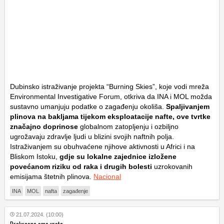
Dubinsko istraživanje projekta “Burning Skies”, koje vodi mreža
Environmental Investigative Forum, otkriva da INA i MOL možda
sustavno umanjuju podatke o zagađenju okoliša.
Spaljivanjem
plinova na bakljama tijekom eksploatacije nafte, ove tvrtke
značajno doprinose
globalnom zatopljenju i ozbiljno
ugrožavaju zdravlje ljudi u blizini svojih naftnih polja.
Istraživanjem su obuhvaćene njihove aktivnosti u Africi i na
Bliskom Istoku,
gdje su lokalne zajednice izložene
povećanom riziku od raka i drugih bolesti
uzrokovanih
emisijama štetnih plinova.
Nacional
INA
MOL
nafta
zagađenje
21.07.2024. (10:00)
Prekrasna smo vrsta