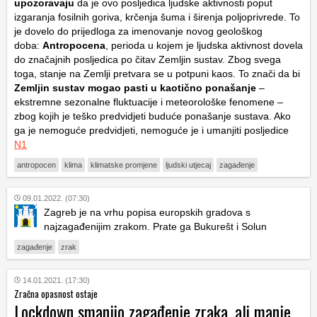
upozoravaju
da je ovo posljedica ljudske aktivnosti poput
izgaranja fosilnih goriva, krčenja šuma i širenja poljoprivrede. To
je dovelo do prijedloga za imenovanje novog geološkog
doba:
Antropocena
, perioda u kojem je ljudska aktivnost dovela
do značajnih posljedica po čitav Zemljin sustav. Zbog svega
toga, stanje na Zemlji pretvara se u potpuni kaos. To znači da bi
Zemljin sustav mogao pasti u kaotično ponašanje
–
ekstremne sezonalne fluktuacije i meteorološke fenomene –
zbog kojih je teško predvidjeti buduće ponašanje sustava. Ako
ga je nemoguće predvidjeti, nemoguće je i umanjiti posljedice
N1
antropocen
klima
klimatske promjene
ljudski utjecaj
zagađenje
09.01.2022. (07:30)
Zagreb je na vrhu popisa europskih gradova s
najzagađenijim zrakom. Prate ga Bukurešt i Solun
zagađenje
zrak
14.01.2021. (17:30)
Zračna opasnost ostaje
Lockdown smanjio zagađenje zraka, ali manje