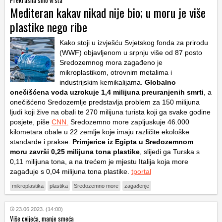
Mediteran kakav nikad nije bio; u moru je više
plastike nego ribe
Kako stoji u izvješću Svjetskog fonda za prirodu
(WWF) objavljenom u srpnju više od 87 posto
Sredozemnog mora zagađeno je
mikroplastikom, otrovnim metalima i
industrijskim kemikalijama.
Globalno
onečišćena voda uzrokuje 1,4 milijuna preuranjenih smrti
, a
onečišćeno Sredozemlje predstavlja problem za 150 milijuna
ljudi koji žive na obali te 270 milijuna turista koji ga svake godine
posjete, piše
CNN.
Sredozemno more zapljuskuje 46.000
kilometara obale u 22 zemlje koje imaju različite ekološke
standarde i prakse.
Primjerice iz Egipta u Sredozemnom
moru završi 0,25 milijuna tona plastike
, slijedi ga Turska s
0,11 milijuna tona, a na trećem je mjestu Italija koja more
zagađuje s 0,04 milijuna tona plastike.
tportal
mikroplastika
plastika
Sredozemno more
zagađenje
23.06.2023. (14:00)
Više cvijeća, manje smeća