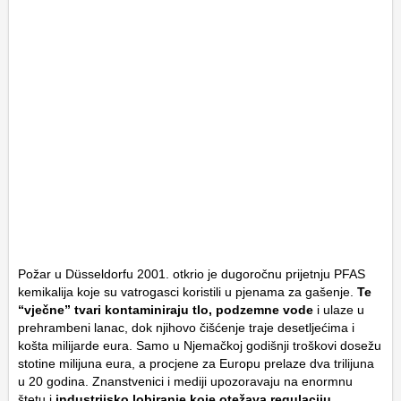
Požar u Düsseldorfu 2001. otkrio je dugoročnu prijetnju PFAS
kemikalija koje su vatrogasci koristili u pjenama za gašenje.
Te
“vječne” tvari kontaminiraju tlo, podzemne vode
i ulaze u
prehrambeni lanac, dok njihovo čišćenje traje desetljećima i
košta milijarde eura. Samo u Njemačkoj godišnji troškovi dosežu
stotine milijuna eura, a procjene za Europu prelaze dva trilijuna
u 20 godina. Znanstvenici i mediji upozoravaju na enormnu
štetu i
industrijsko lobiranje koje otežava regulaciju.