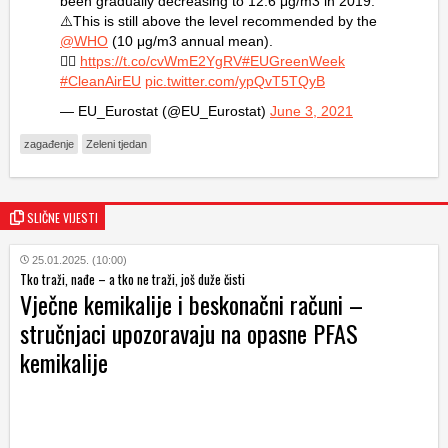
been gradually decreasing to 12.6 μg/m3 in 2019.
⚠️This is still above the level recommended by the
@WHO
(10 μg/m3 annual mean).
👉🏽
https://t.co/cvWmE2YgRV
#EUGreenWeek
#CleanAirEU
pic.twitter.com/ypQvT5TQyB
— EU_Eurostat (@EU_Eurostat)
June 3, 2021
zagađenje
Zeleni tjedan
SLIČNE VIJESTI
25.01.2025. (10:00)
Tko traži, nađe – a tko ne traži, još duže čisti
Vječne kemikalije i beskonačni računi –
stručnjaci upozoravaju na opasne PFAS
kemikalije