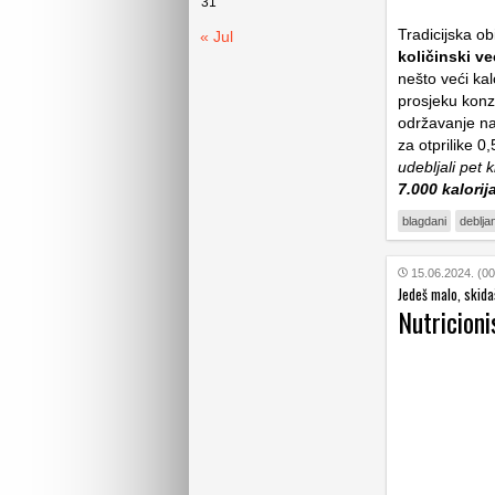
31
Tradicijska o
« Jul
količinski v
nešto veći kal
prosjeku konz
održavanje na
za otprilike 0
udebljali pet
7.000 kalori
blagdani
deblja
15.06.2024. (00
Jedeš malo, skidaš
Nutricioni