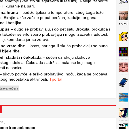
e smetnje (kao što su žgaravica ili refluks). Radije izaberite
 ili kuhanje na pari.
ena hrana
– podiže tjelesnu temperaturu, zbog čega teže
. Birajte lakše začine poput peršina, kadulje, origana,
a i bosiljka.
snimil
kupus
– dugo se probavljaju, i do pet sati. Brokula, prokulica i
a također se vrlo sporo probavljaju i mogu izazvati nadutost,
h tijekom dana jer su zdravi.
ne vrste ribe
– losos, haringa ili skuša probavljaju se puno
bijele ribe.
d, slatkiši i čokolada
– šećeri uzrokuju skokove
jskog indeksa. Čokolada sadrži stimulanse koji mogu
ati nesanicu.
– sirovo povrće je teško probavljivo, noću, kada se probava
zbog nedostatka aktivnosti.
Tportal
drava večera
:00)
ni ne traju cijelu godinu