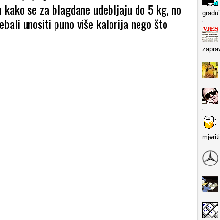
u kako se za blagdane udebljaju do 5 kg, no
gradu’
rebali unositi puno više kalorija nego što
zapra
mjerit