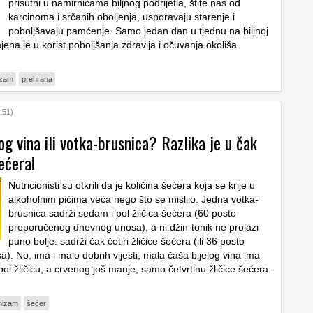
prisutni u namirnicama biljnog podrijetla, štite nas od
karcinoma i srčanih oboljenja, usporavaju starenje i
poboljšavaju pamćenje. Samo jedan dan u tjednu na biljnoj
ena je u korist poboljšanja zdravlja i očuvanja okoliša.
izam
prehrana
:51)
og vina ili votka-brusnica? Razlika je u čak
šećera!
Nutricionisti su otkrili da je količina šećera koja se krije u
alkoholnim pićima veća nego što se mislilo. Jedna votka-
brusnica sadrži sedam i pol žličica šećera (60 posto
preporučenog dnevnog unosa), a ni džin-tonik ne prolazi
puno bolje: sadrži čak četiri žličice šećera (ili 36 posto
). No, ima i malo dobrih vijesti; mala čaša bijelog vina ima
ol žličicu, a crvenog još manje, samo četvrtinu žličice šećera.
onizam
šećer