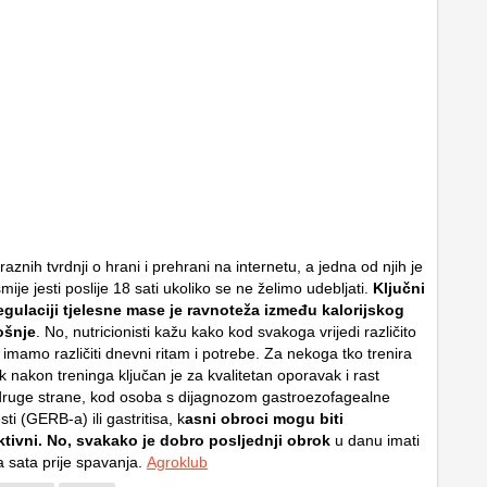
aznih tvrdnji o hrani i prehrani na internetu, a jedna od njih je
smije jesti poslije 18 sati ukoliko se ne želimo udebljati.
Ključni
egulaciji tjelesne mase je ravnoteža između kalorijskog
ošnje
. No, nutricionisti kažu kako kod svakoga vrijedi različito
vi imamo različiti dnevni ritam i potrebe. Za nekoga tko trenira
 nakon treninga ključan je za kvalitetan oporavak i rast
druge strane, kod osoba s dijagnozom gastroezofagealne
ti (GERB-a) ili gastritisa, k
asni obroci mogu biti
tivni. No, svakako je dobro posljednji obrok
u danu imati
 sata prije spavanja.
Agroklub