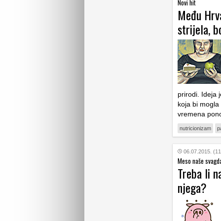
Novi hit
Među Hrvat
strijela, b
prirodi. Ideja
koja bi mogla
vremena pono
nutricionizam
p
06.07.2015. (11
Meso naše svagd
Treba li n
njega?