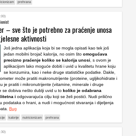
ricionizam
prehrana
:00)
ionist
r – sve što je potrebno za praćenje unosa
 tjelesne aktivnosti
Još jedna aplikacija koja bi se mogla opisati kao tek još
jedan mobilni brojač kalorija, no osim što
omogućava
precizno praćenje koliko se kalorija unosi
, s ovom je
aplikacijom lako moguće dobiti i uvid u kvalitetu hrane koju
se konzumira, kao i neke druge statističke podatke. Dakle,
meter može pratiti makronutrijente (proteine, ugljikohidrate i
ju je pratiti i mikronutrijente (vitamine, minerale i druge
 se dobiva nešto dublji uvid u to
koliko je odabrana
itetna i
odgovarajuća cilju koji se želi postići. Nudi prilično
u podataka o hrani, a nudi i mogućnost stvaranja i dijeljenja
pata.
Bug
cije
kalorije
nutricionizam
prehrana
:30)