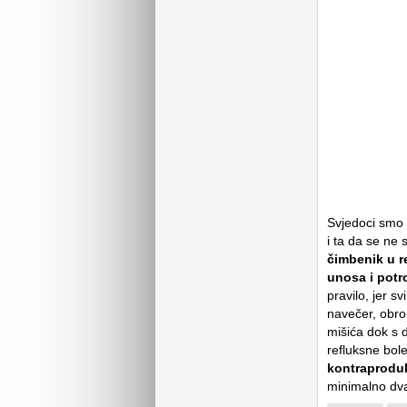
Svjedoci smo r
i ta da se ne 
čimbenik u r
unosa i potr
pravilo, jer s
navečer, obrok
mišića dok s 
refluksne boles
kontraproduk
minimalno dva