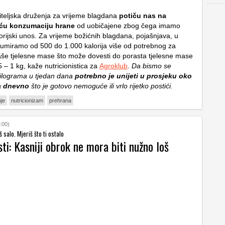
biteljska druženja za vrijeme blagdana
potiču nas na
eću konzumaciju hrane
od uobičajene zbog čega imamo
orijski unos. Za vrijeme božićnih blagdana, pojašnjava, u
umiramo od 500 do 1.000 kalorija više od potrebnog za
še tjelesne mase što može dovesti do porasta tjelesne mase
,5 – 1 kg, kaže nutricionistica za
Agroklub
.
Da bismo se
 kilograma u tjedan dana
potrebno je unijeti u prosjeku oko
ja dnevno
što je gotovo nemoguće ili vrlo rijetko postići.
nje
nutricionizam
prehrana
:00)
 salo. Mjeriš što ti ostalo
sti: Kasniji obrok ne mora biti nužno loš