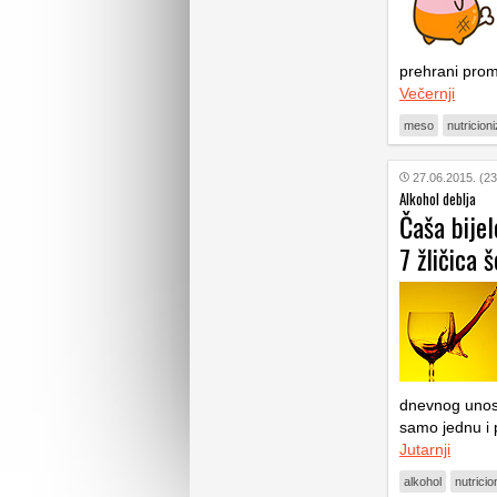
prehrani promj
Večernji
meso
nutricion
27.06.2015. (23
Alkohol deblja
Čaša bijel
7 žličica 
dnevnog unosa
samo jednu i p
Jutarnji
alkohol
nutrici