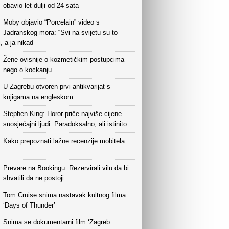
obavio let dulji od 24 sata
Moby objavio “Porcelain” video s
Jadranskog mora: “Svi na svijetu su to
i, a ja nikad”
Žene ovisnije o kozmetičkim postupcima
nego o kockanju
U Zagrebu otvoren prvi antikvarijat s
knjigama na engleskom
Stephen King: Horor-priče najviše cijene
suosjećajni ljudi. Paradoksalno, ali istinito
Kako prepoznati lažne recenzije mobitela
Prevare na Bookingu: Rezervirali vilu da bi
shvatili da ne postoji
Tom Cruise snima nastavak kultnog filma
‘Days of Thunder’
Snima se dokumentarni film ‘Zagreb