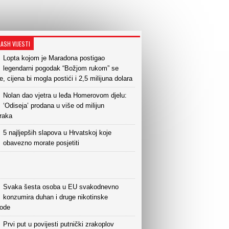
LASH VIJESTI
Lopta kojom je Maradona postigao
legendarni pogodak “Božjom rukom” se
e, cijena bi mogla postići i 2,5 milijuna dolara
Nolan dao vjetra u leđa Homerovom djelu:
‘Odiseja’ prodana u više od milijun
raka
5 najljepših slapova u Hrvatskoj koje
obavezno morate posjetiti
Svaka šesta osoba u EU svakodnevno
konzumira duhan i druge nikotinske
vode
Prvi put u povijesti putnički zrakoplov