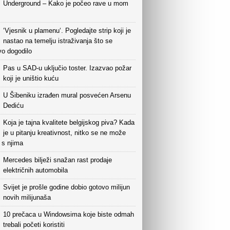
Underground – Kako je počeo rave u mom
‘Vjesnik u plamenu‘. Pogledajte strip koji je
nastao na temelju istraživanja što se
vo dogodilo
Pas u SAD-u uključio toster. Izazvao požar
koji je uništio kuću
U Šibeniku izrađen mural posvećen Arsenu
Dediću
Koja je tajna kvalitete belgijskog piva? Kada
je u pitanju kreativnost, nitko se ne može
i s njima
Mercedes bilježi snažan rast prodaje
električnih automobila
Svijet je prošle godine dobio gotovo milijun
novih milijunaša
10 prečaca u Windowsima koje biste odmah
trebali početi koristiti