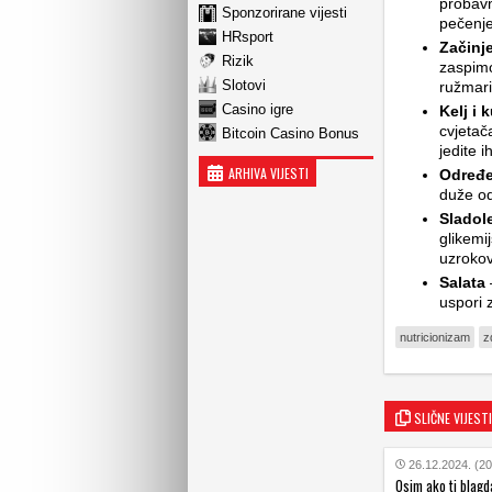
probavn
Sponzorirane vijesti
pečenje
HRsport
Začinj
Rizik
zaspimo
Slotovi
ružmarin
Casino igre
Kelj i 
cvjetač
Bitcoin Casino Bonus
jedite i
ARHIVA VIJESTI
Određe
duže od 
Sladole
glikemi
uzrokov
Salata
uspori 
nutricionizam
z
SLIČNE VIJESTI
26.12.2024. (20
Osim ako ti blagda