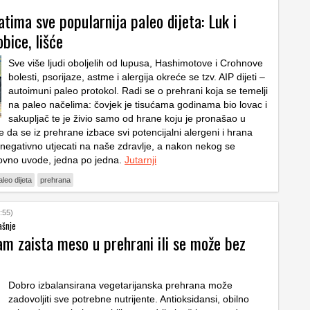
ima sve popularnija paleo dijeta: Luk i
obice, lišće
Sve više ljudi oboljelih od lupusa, Hashimotove i Crohnove
bolesti, psorijaze, astme i alergija okreće se tzv. AIP dijeti –
autoimuni paleo protokol. Radi se o prehrani koja se temelji
na paleo načelima: čovjek je tisućama godinama bio lovac i
sakupljač te je živio samo od hrane koju je pronašao u
 je da se iz prehrane izbace svi potencijalni alergeni i hrana
 negativno utjecati na naše zdravlje, a nakon nekog se
vno uvode, jedna po jedna.
Jutarnji
aleo dijeta
prehrana
:55)
ašnje
am zaista meso u prehrani ili se može bez
Dobro izbalansirana vegetarijanska prehrana može
zadovoljiti sve potrebne nutrijente. Antioksidansi, obilno