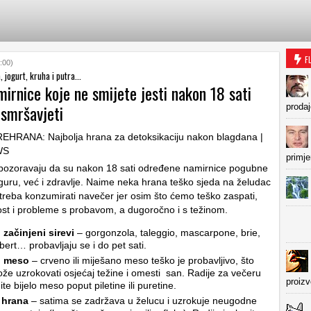
F
:00)
a, jogurt, kruha i putra...
irnice koje ne smijete jesti nakon 18 sati
 smršavjeti
prodaj
primje
 upozoravaju da su nakon 18 sati određene namirnice pogubne
guru, već i zdravlje. Naime neka hrana teško sjeda na želudac
e treba konzumirati navečer jer osim što ćemo teško zaspati,
ost i probleme s probavom, a dugoročno i s težinom.
 začinjeni sirevi
– gorgonzola, taleggio, mascarpone, brie,
rt… probavljaju se i do pet sati.
o meso
– crveno ili miješano meso teško je probavljivo, što
e uzrokovati osjećaj težine i omesti san. Radije za večeru
proiz
te bijelo meso poput piletine ili puretine.
 hrana
– satima se zadržava u želucu i uzrokuje neugodne