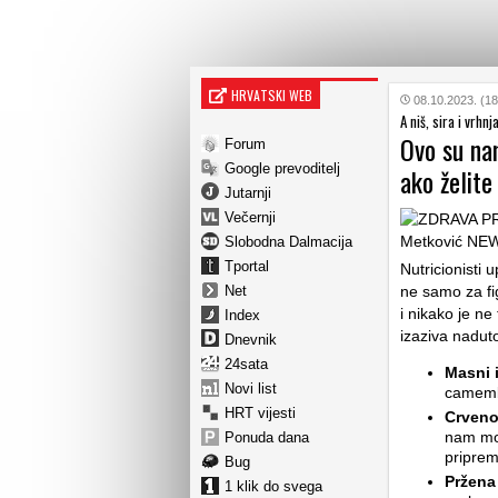
HRVATSKI WEB
08.10.2023. (18
A niš, sira i vrhnj
Ovo su nam
Forum
Google prevoditelj
ako želite
Jutarnji
Večernji
Slobodna Dalmacija
Tportal
Nutricionisti
Net
ne samo za fi
i nikako je n
Index
izaziva nadut
Dnevnik
24sata
Masni i
Novi list
camembe
HRT vijesti
Crven
nam mož
Ponuda dana
pripremi
Bug
Pržena
1 klik do svega