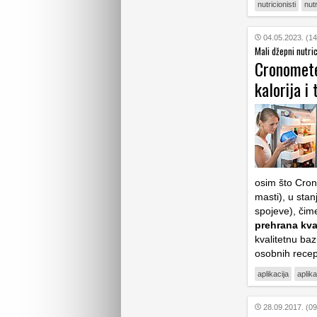
nutricionisti
nut
04.05.2023. (14
Mali džepni nutric
Cronomete
kalorija i
osim što Crono
masti), u stan
spojeve), čime
prehrana kval
kvalitetnu baz
osobnih rece
aplikacija
aplika
28.09.2017. (09