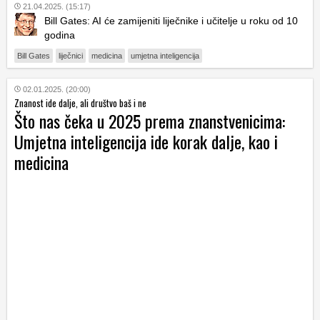
21.04.2025. (15:17)
Bill Gates: AI će zamijeniti liječnike i učitelje u roku od 10
godina
Bill Gates
liječnici
medicina
umjetna inteligencija
02.01.2025. (20:00)
Znanost ide dalje, ali društvo baš i ne
Što nas čeka u 2025 prema znanstvenicima:
Umjetna inteligencija ide korak dalje, kao i
medicina