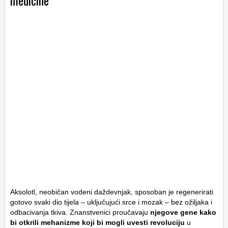
medicine
Aksolotl, neobičan vodeni daždevnjak, sposoban je regenerirati
gotovo svaki dio tijela – uključujući srce i mozak – bez ožiljaka i
odbacivanja tkiva. Znanstvenici proučavaju
njegove gene kako
bi otkrili mehanizme koji bi mogli uvesti revoluciju
u