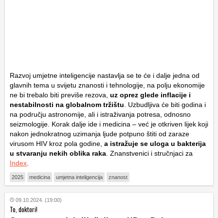
Razvoj umjetne inteligencije nastavlja se te će i dalje jedna od
glavnih tema u svijetu znanosti i tehnologije, na polju ekonomije
ne bi trebalo biti previše rezova,
uz oprez glede inflacije i
nestabilnosti na globalnom tržištu
. Uzbudljiva će biti godina i
na području astronomije, ali i istraživanja potresa, odnosno
seizmologije. Korak dalje ide i medicina – već je otkriven lijek koji
nakon jednokratnog uzimanja ljude potpuno štiti od zaraze
virusom HIV kroz pola godine,
a istražuje se uloga u bakterija
u stvaranju nekih oblika raka
. Znanstvenici i stručnjaci za
Index
.
2025
medicina
umjetna inteligencija
znanost
09.10.2024. (19:00)
To, doktori!