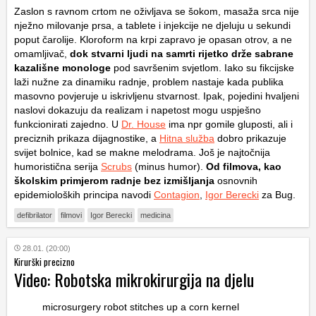
Zaslon s ravnom crtom ne oživljava se šokom, masaža srca nije
nježno milovanje prsa, a tablete i injekcije ne djeluju u sekundi
poput čarolije. Kloroform na krpi zapravo je opasan otrov, a ne
omamljivač,
dok stvarni ljudi na samrti rijetko drže sabrane
kazališne monologe
pod savršenim svjetlom. Iako su fikcijske
laži nužne za dinamiku radnje, problem nastaje kada publika
masovno povjeruje u iskrivljenu stvarnost. Ipak, pojedini hvaljeni
naslovi dokazuju da realizam i napetost mogu uspješno
funkcionirati zajedno. U
Dr. House
ima npr gomile gluposti, ali i
preciznih prikaza dijagnostike, a
Hitna služba
dobro prikazuje
svijet bolnice, kad se makne melodrama. Još je najtočnija
humoristična serija
Scrubs
(minus humor).
Od filmova, kao
školskim primjerom radnje bez izmišljanja
osnovnih
epidemioloških principa navodi
Contagion
,
Igor Berecki
za Bug.
defibrilator
filmovi
Igor Berecki
medicina
28.01. (20:00)
Kirurški precizno
Video: Robotska mikrokirurgija na djelu
microsurgery robot stitches up a corn kernel