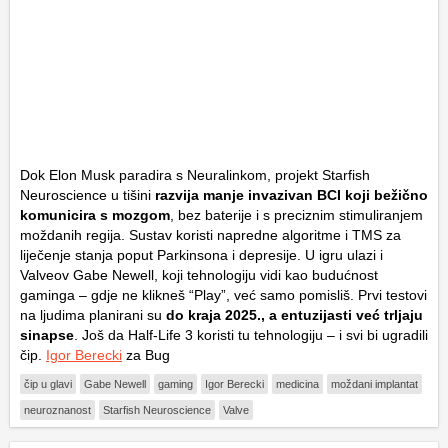
Dok Elon Musk paradira s Neuralinkom, projekt Starfish
Neuroscience u tišini
razvija manje invazivan BCI koji bežično
komunicira s mozgom
, bez baterije i s preciznim stimuliranjem
moždanih regija. Sustav koristi napredne algoritme i TMS za
liječenje stanja poput Parkinsona i depresije. U igru ulazi i
Valveov Gabe Newell, koji tehnologiju vidi kao budućnost
gaminga – gdje ne klikneš “Play”, već samo pomisliš. Prvi testovi
na ljudima planirani su
do kraja 2025., a entuzijasti već trljaju
sinapse
. Još da Half-Life 3 koristi tu tehnologiju – i svi bi ugradili
čip.
Igor Berecki
za Bug
čip u glavi
Gabe Newell
gaming
Igor Berecki
medicina
moždani implantat
neuroznanost
Starfish Neuroscience
Valve