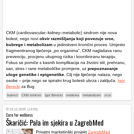
CKM (cardiovascular–kidney–metabolic) sindrom nije nova
bolest, nego novi
okvir razmišljanja koji povezuje srce,
bubrege i metabolizam
u jedinstveni kronični proces. Umjesto
fragmentiranog liječenja „po organima“, CKM naglašava ranu
prevenciju, procjenu ukupnog rizika i koordiniranu terapiju.
Fokus se pomiče s kasnih komplikacija na životni stil, prehranu,
san, stres i rane metaboličke promjene, uz
prepoznavanje
uloge genetike i epigenetike
. Cilj nije liječenje nalaza, nego
osobe – prije nego se spiralni krug bolesti ubrza i zaključa.
Igor
Berecki
za Bug
bubrezi
CKM sindrom
Igor Berecki
medicina
metabolizam
srce
23.12.2025. (14:00)
Cure for wellness
Škaričić: Pala im sjekira u ZagrebMed
Privatni marketinški projekt
ZagrebMed