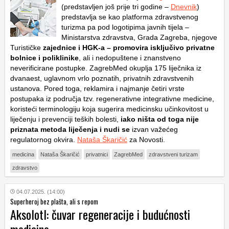
(predstavljen još prije tri godine –
Dnevnik
)
predstavlja se kao platforma zdravstvenog
turizma pa pod logotipima javnih tijela –
Ministarstva zdravstva, Grada Zagreba, njegove
Turističke
zajednice i HGK-a – promovira isključivo privatne
bolnice i poliklinike
, ali i nedopuštene i znanstveno
neverificirane postupke. ZagrebMed okuplja 175 liječnika iz
dvanaest, uglavnom vrlo poznatih, privatnih zdravstvenih
ustanova. Pored toga, reklamira i najmanje četiri vrste
postupaka iz područja tzv. regenerativne integrativne medicine,
koristeći terminologiju koja sugerira medicinsku učinkovitost u
liječenju i prevenciji teških bolesti,
iako ništa od toga nije
priznata metoda liječenja i nudi se
izvan važećeg
regulatornog okvira.
Nataša Škaričić
za Novosti.
medicina
Nataša Škaričić
privatnici
ZagrebMed
zdravstveni turizam
zdravstvo
04.07.2025. (14:00)
Superheroj bez plašta, ali s repom
Aksolotl: čuvar regeneracije i budućnosti