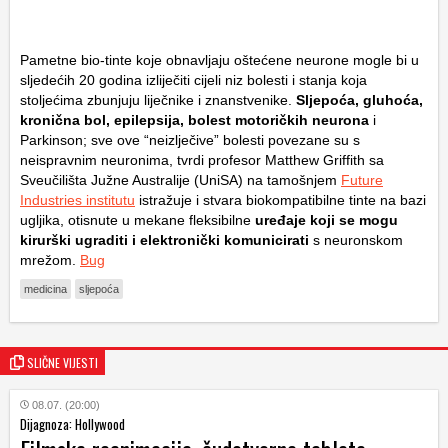
Pametne bio-tinte koje obnavljaju oštećene neurone mogle bi u
sljedećih 20 godina izliječiti cijeli niz bolesti i stanja koja
stoljećima zbunjuju liječnike i znanstvenike.
Sljepoća, gluhoća,
kronična bol, epilepsija, bolest motoričkih neurona
i
Parkinson; sve ove “neizlječive” bolesti povezane su s
neispravnim neuronima, tvrdi profesor Matthew Griffith sa
Sveučilišta Južne Australije (UniSA) na tamošnjem
Future
Industries institutu
istražuje i stvara biokompatibilne tinte na bazi
ugljika, otisnute u mekane fleksibilne
uređaje koji se mogu
kirurški ugraditi i elektronički komunicirati
s neuronskom
mrežom.
Bug
medicina
sljepoća
SLIČNE VIJESTI
08.07. (20:00)
Dijagnoza: Hollywood