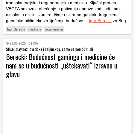
transplantacijsku i regeneracijsku medicinu. Ključni protein
VEGFA pokazuje obećanje u poticanju obnove kod ljudi. Ipak,
aksolotl u divljini izumire, čime riskiramo gubitak dragocjene
genetske biblioteke za liječenje budućnosti.
Igor Berecki
za Bug
Igor Berecki
medicina
regeneracija
29.05.2025. (01:00)
Stisni play bez joysticka i daljinskog, samo uz pomoć misli
Berecki: Budućnost gaminga i medicine će
nam se u budućnosti „uštekavati“ izravno u
glavu