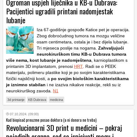
Ogroman uspjeh liječnika u KB-u Dubrava:
Pacijentici ugradili printani nadomjestak
lubanje
Iza 67-godišnje gospođe Katice pet je operacija.
Zbog dobroćudnog tumora na mozgu veličine
osam centimetara, ostala je i bez dijela lubanje.
Tri mjeseca poslije na nogama.
Zahvaljujući
neurokirurškom timu KB-u Dubrava tumora
više nema, kost lubanje je nadomještena
, karnioplastikom s
printanim 3D implantatom, prenosi
HRT
. Radi se o PEEK
materijalu, polimeru plastike koji je po svojim karakteristikama
fizički najsličniji kosti, a
po svojim biološkim karakteristikama
je iznimno stabilan
i ne izaziva nikakve reakcije, rekli su iz
neurokirurškog zavoda.
N1
3d printanje
KB Dubrava
medicina
07.10.2024. (09:00)
Kad biopisač preuzme posao doktora (a ni donora ne treba)
Revolucionarni 3D print u medicini – pokraj
pojedinih organa, sad se ispisivati mogu i