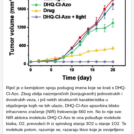
Riječ je o kemijskom spoju podugog imena koje se krati s DHQ-
Cl-Azo. Zbog obilja naizmjeničnih (konjugiranih) jednostrukih i
dvostrukih veza, i još nekih strukturnih karakteristika u
objašnjenje kojih ne bih ulazio, DHQ-Cl-Azo apsorbira blisko
infracrveno zračenje (NIR) frekvencije 660 nm. No to nije sve:
NIR aktivira molekulu DHQ-Cl-Azo te ona pobuđuje molekule
kisika, O2, prevodeći ih iz spinskog stanja 3O2 u stanje 1O2. Te
molekule potom, razumije se, razaraju tkivo koje je osvijetljeno