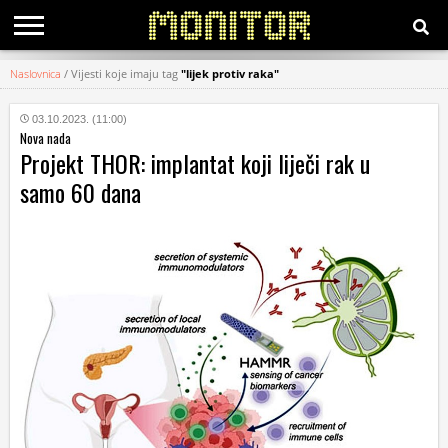
Naslovnica
/
Vijesti koje imaju tag
"lijek protiv raka"
KATEGORIJE
03.10.2023. (11:00)
Nova nada
HRVATSKI
Projekt THOR: implantat koji liječi rak u
WEB
samo 60 dana