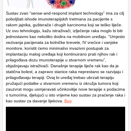
Sustav zvan “sense-and-respond implant technology” ima za cilj
poboljšati ishode imunoterapijskih tretmana za pacijente s
rakom jajnika, gušterače i drugih karcinoma koji se teško liječe.
Uz ovu tehnologiju, kažu istraživači, izlječenje raka moglo bi biti
jednostavno kao nekoliko dodira na mobilnom uređaju. “Umjesto
vezivanja pacijenata za bolničke krevete, IV vrećice i vanjske
monitore, koristit ćemo minimalno invazivni postupak za
implantaciju malog uređaja koji kontinuirano prati njihov rak i
prilagođava dozu imunoterapije u stvarnom vremenu”,
objašnjavaju istraživači. Današnje terapije liječe rak kao da je
statična bolest, a zapravo stanice raka neprestano se razvijaju i
prilagođavaju terapiji. Ovaj bi uređaj trebao ubrzati terapiju
pružajući podatke u stvarnom vremenu iz okružja tumora koji
zauzvrat mogu usmjeravati učinkovitije nove terapije s podacima
o tumorima, djelujući u isto vrijeme kao sustav za praćenje raka i
kao sustav za davanje lijekova.
Bug