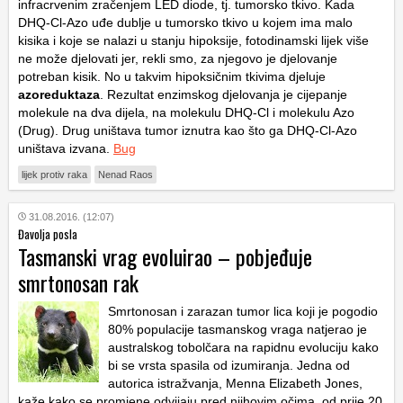
infracrvenim zračenjem LED diode, tj. tumorsko tkivo. Kada
DHQ-Cl-Azo uđe dublje u tumorsko tkivo u kojem ima malo
kisika i koje se nalazi u stanju hipoksije, fotodinamski lijek više
ne može djelovati jer, rekli smo, za njegovo je djelovanje
potreban kisik. No u takvim hipoksičnim tkivima djeluje
azoreduktaza
. Rezultat enzimskog djelovanja je cijepanje
molekule na dva dijela, na molekulu DHQ-Cl i molekulu Azo
(Drug). Drug uništava tumor iznutra kao što ga DHQ-Cl-Azo
uništava izvana.
Bug
lijek protiv raka
Nenad Raos
31.08.2016. (12:07)
Đavolja posla
Tasmanski vrag evoluirao – pobjeđuje
smrtonosan rak
Smrtonosan i zarazan tumor lica koji je pogodio
80% populacije tasmanskog vraga natjerao je
australskog tobolčara na rapidnu evoluciju kako
bi se vrsta spasila od izumiranja. Jedna od
autorica istražvanja, Menna Elizabeth Jones,
kaže kako se promjene odvijaju pred njihovim očima, od prije 20