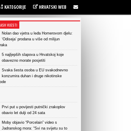
KATEGORIJE
HRVATSKI WEB
LASH VIJESTI
Nolan dao vjetra u leđa Homerovom djelu:
‘Odiseja’ prodana u više od milijun
raka
5 najljepših slapova u Hrvatskoj koje
obavezno morate posjetiti
Svaka šesta osoba u EU svakodnevno
konzumira duhan i druge nikotinske
vode
Prvi put u povijesti putnički zrakoplov
obavio let dulji od 24 sata
Moby objavio “Porcelain” video s
Jadranskog mora: “Svi na svijetu su to