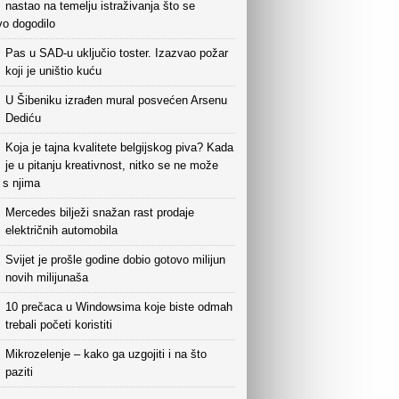
nastao na temelju istraživanja što se
vo dogodilo
Pas u SAD-u uključio toster. Izazvao požar
koji je uništio kuću
U Šibeniku izrađen mural posvećen Arsenu
Dediću
Koja je tajna kvalitete belgijskog piva? Kada
je u pitanju kreativnost, nitko se ne može
i s njima
Mercedes bilježi snažan rast prodaje
električnih automobila
Svijet je prošle godine dobio gotovo milijun
novih milijunaša
10 prečaca u Windowsima koje biste odmah
trebali početi koristiti
Mikrozelenje – kako ga uzgojiti i na što
paziti