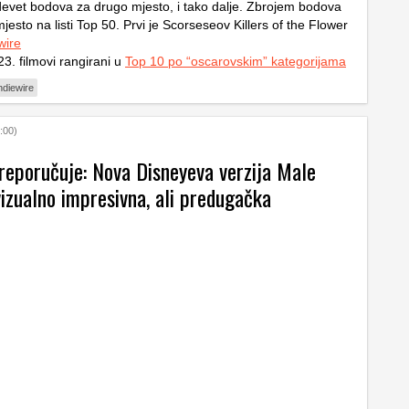
devet bodova za drugo mjesto, i tako dalje. Zbrojem bodova
mjesto na listi Top 50. Prvi je Scorseseov Killers of the Flower
wire
3. filmovi rangirani u
Top 10 po “oscarovskim” kategorijama
ndiewire
:00)
reporučuje: Nova Disneyeva verzija Male
vizualno impresivna, ali predugačka