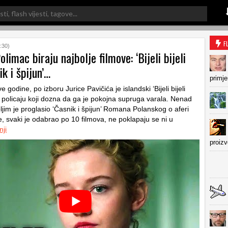
F
:30)
olimac biraju najbolje filmove: ‘Bijeli bijeli
ik i špijun’…
primje
ve godine, po izboru Jurice Pavičića je islandski ‘Bijeli bijeli
 policaju koji dozna da ga je pokojna supruga varala. Nenad
ljim je proglasio ‘Časnik i špijun’ Romana Polanskog o aferi
e, svaki je odabrao po 10 filmova, ne poklapaju se ni u
nji
proiz