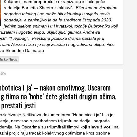
Kolumnist nam preporučuje ekranizaciju istinite priče
redatelja Bartletta Sheera istaknuvši:
Film ima nevjerojatno
pogođen tajming i ne može biti aktualniji u svjetlu novih
događaja, a zanimljivo je da je sredinom listopada 2020.
jednim dijelom sniman i u Hrvatskoj, točnije Dubrovniku koji
eruzalem i ugostio ekipu, uključujući glumca Andrewa
ck”, “Fleabag”). Prestižna politička drama nastala je u
DreamWorksa i iza nje stoji zvučna i nagrađivana ekipa.
Piše
za Slobodnu Dalmaciju
arko Njegić
:00)
Hobotnica i ja‘ – nakon emotivnog, Oscarom
g filma na ‘hobe‘ ćete gledati drugim očima,
 prestati jesti
zlaćivanje Netflixova dokumentarca “Hobotnica i ja” bilo je
enje, neovisno o prethodnom trijumfu na dodjeli nagrada
emije. Na Oscarima su trijumfirali filmovi koji
slave život
i na
azini projiciraju tračak kolektivnog optimizma kroz osobne