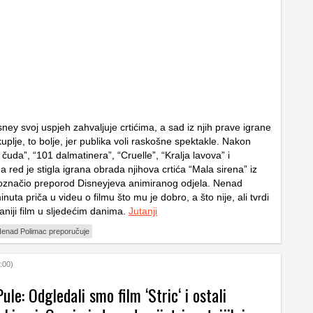
ey svoj uspjeh zahvaljuje crtićima, a sad iz njih prave igrane
kuplje, to bolje, jer publika voli raskošne spektakle. Nakon
i čuda”, “101 dalmatinera”, “Cruelle”, “Kralja lavova” i
a red je stigla igrana obrada njihova crtića “Mala sirena” iz
e označio preporod Disneyjeva animiranog odjela. Nenad
nuta priča u videu o filmu što mu je dobro, a što nije, ali tvrdi
daniji film u sljedećim danima.
Jutanji
enad Polimac preporučuje
:00)
Pule: Odgledali smo film ‘Stric‘ i ostali