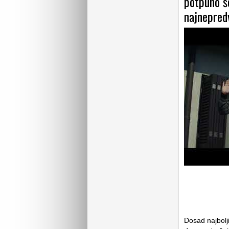
potpuno šo
najnepredv
Dosad najbolji