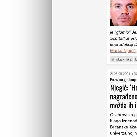
je “glumio” J
Scotta(“Sherlo
koprodukciji 
Marko Njegić
filmska kritika
M
03.05.2021. (20
Poziv na gledanje
Njegić: ‘
nagrađeno
možda ih i
Oskarovsko po
blago iznenađ
Britanske akad
univerzalnoj r