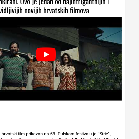
kirani. Ovo je jedan od najintrigantnijih i
idljivijih novijih hrvatskih filmova
 hrvatski film prikazan na 69. Pulskom festivalu je “Stric”,