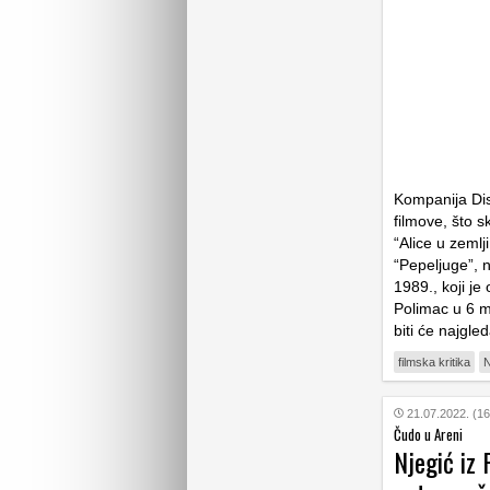
Kompanija Disn
filmove, što s
“Alice u zemlj
“Pepeljuge”, n
1989., koji j
Polimac u 6 mi
biti će najgle
filmska kritika
N
21.07.2022. (16
Čudo u Areni
Njegić iz 