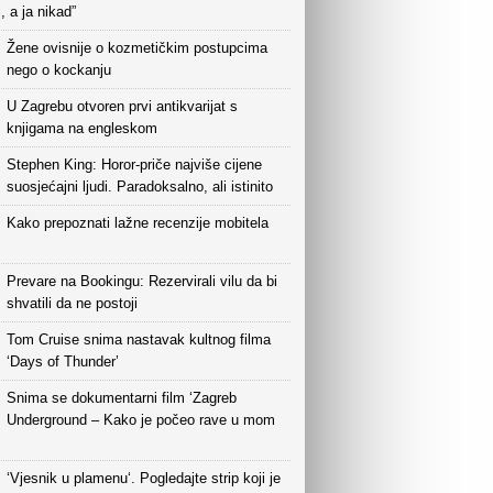
i, a ja nikad”
Žene ovisnije o kozmetičkim postupcima
nego o kockanju
U Zagrebu otvoren prvi antikvarijat s
knjigama na engleskom
Stephen King: Horor-priče najviše cijene
suosjećajni ljudi. Paradoksalno, ali istinito
Kako prepoznati lažne recenzije mobitela
Prevare na Bookingu: Rezervirali vilu da bi
shvatili da ne postoji
Tom Cruise snima nastavak kultnog filma
‘Days of Thunder’
Snima se dokumentarni film ‘Zagreb
Underground – Kako je počeo rave u mom
‘Vjesnik u plamenu‘. Pogledajte strip koji je