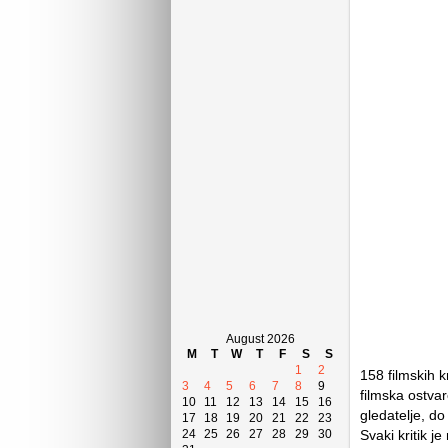
August 2026
M
T
W
T
F
S
S
1
2
158 filmskih k
3
4
5
6
7
8
9
filmska ostvar
10
11
12
13
14
15
16
gledatelje, do 
17
18
19
20
21
22
23
24
25
26
27
28
29
30
Svaki kritik j