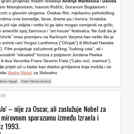
igrani prvijenac mladih redatelja
Andrije Mardešića
i
Davida
jem Manojlovićem, Ivanom Roščić, Goranom Bogdanom i
com u glavnim ulogama. Ovakav film, mješavinu psihološkog
mentima crne komedije, farse, drame pa i horora, hrvatska
a još nije vidjela i netko bi ga lako mogao zamijeniti za grčki,
k i američki spoj žanrovca i “art-house” festivalca. Ne čudi da je
The Uncle” imao premijeru na Karlovym Varyma kao nešto što je
nimiti rani Yorgos Lanthimos (“Očnjak”) ili Michael Haneke
). Film posjeduje začudnost grčkog “čudnog vala”, ali i
vovalnih “elevated” horora s potpisom Jordana Peelea
”) ili dua Veronika Franz-Severin Fiala (“Laku noć, mamice”),
je prijeti ući u kadar kao daleka grmljavina koja možda i ne
piše
Marko Njegić
za Slobodnu
arko Njegić
Pulski filmski festival
:30)
slo‘ – nije za Oscar, ali zaslužuje Nobel za
 o mirovnom sporazumu između Izraela i
iz 1993.