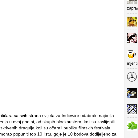
zapra
mjerit
ritičara sa svih strana svijeta za Indiewire odabralo najbolja
enja u ovoj godini, od skupih blockbustera, koji su zaslijepili
skrivenih dragulja koji su očarali publiku filmskih festivala.
e morao popuniti top 10 listu, gdje je 10 bodova dodijeljeno za