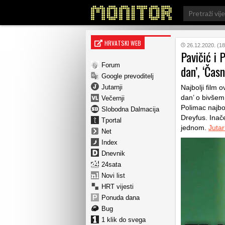
Search
for:
HRVATSKI WEB
26.12.2020. (18
Pavičić i P
Forum
dan’, ‘Časn
Google prevoditelj
Jutarnji
Najbolji film o
dan’ o bivšem
Večernji
Polimac najbo
Slobodna Dalmacija
Dreyfus. Inač
Tportal
jednom.
Jutar
Net
Index
Dnevnik
24sata
Novi list
HRT vijesti
Ponuda dana
Bug
1 klik do svega