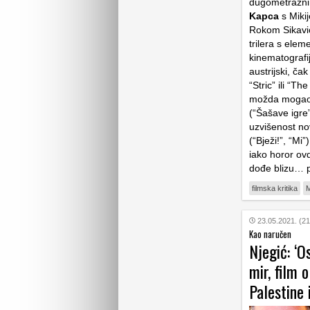
dugometražni 
Kapca
s Miki
Rokom Sikavi
trilera s ele
kinematografij
austrijski, ča
“Stric” ili “
možda mogao s
(“Šašave igre”
uzvišenost no
(“Bježi!”, “Mi
iako horor ovd
dođe blizu… 
filmska kritika
M
23.05.2021. (21
Kao naručen
Njegić: ‘O
mir, film
Palestine 