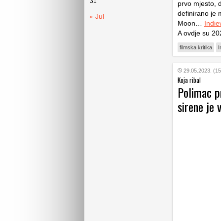
31
prvo mjesto, 
definirano je 
« Jul
Moon…
Indie
A ovdje su 202
filmska kritika
I
29.05.2023. (15
Koja riba!
Polimac p
sirene je 