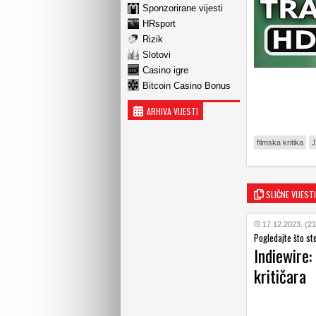
Sponzorirane vijesti
HRsport
Rizik
Slotovi
Casino igre
Bitcoin Casino Bonus
ARHIVA VIJESTI
filmska kritika
J
SLIČNE VIJESTI
17.12.2023. (21
Pogledajte što ste
Indiewire:
kritičara