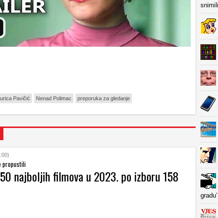
snimil
urica Pavičić
Nenad Polimac
preporuka za gledanje
:00)
 propustili
 50 najboljih filmova u 2023. po izboru 158
gradu’