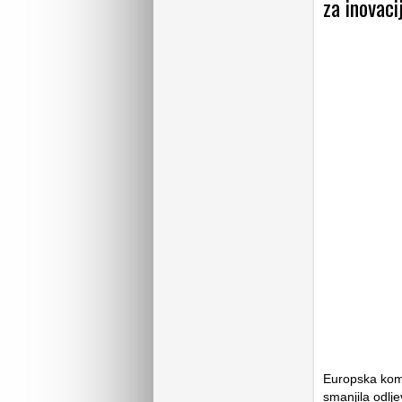
za inovaci
Europska komis
smanjila odlj