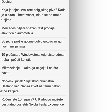
Dediću
Koja je tajna kvalitete belgijskog piva? Kada
je u pitanju kreativnost, nitko se ne može
i s njima
Mercedes bilježi snažan rast prodaje
električnih automobila
Svijet je prošle godine dobio gotovo milijun
novih milijunaša
10 prečaca u Windowsima koje biste odmah
trebali početi koristiti
Mikrozelenje – kako ga uzgojiti i na što
paziti
Norveški junak Svjetskog prvenstva
Haaland već planira život na farmi nakon
etne karijere
Rođeni ste 10. srpnja? U Karlovcu možete
besplatno posjetiti Nikola Tesla Experience
r