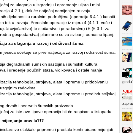
tječaj za ulaganja u izgradnju i opremanje uljara i mini
acija 4.2.1.), dok će natječaj namijenjen razvoju
nih djelatnosti u ruralnim područjima (operacija 6.4.1.) kasniti
ljen tek u travnju. Preostale operacije iz mjera 4 (4.1.1. voće i
ujući cvjećarstvo) te stočarstvo i peradarstvo) i 6 (6.3.1. za
vredna gospodarstva) planirane su za svibanj, odnosno lipanj.
čaja za ulaganja u razvoj i održivost šuma
mjeseca očekuje se prve natječaja za razvoj i održivost šuma,
zija degradiranih šumskih sastojina i šumskih kultura
ava i uređenje poučnih staza, vidikovaca i ostale manje
zacija tehnologija, strojeva, alata i opreme u pridobivanju
gradu’
ouzgojnim radovima
zacija tehnologija, strojeva, alata i opreme u predindustrijskoj
zapra
ing drvnih i nedrvnih šumskih proizvoda
ječaj za iste ove tipove operacija bit će raspisan u listopadu.
 mijenjanje pravila?!?
nistarstvo olakšalo pripremu i prestalo kontinuirano mijenjati