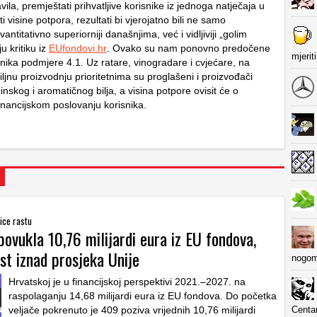
vila, premještati prihvatljive korisnike iz jednoga natječaja u
ti visine potpora, rezultati bi vjerojatno bili ne samo
kvantitativno superiorniji današnjima, već i vidljiviji „golim
 kritiku iz
EUfondovi.hr
. Ovako su nam ponovno predočene
mjerit
lnika podmjere 4.1. Uz ratare, vinogradare i cvjećare, na
iljnu proizvodnju prioritetnima su proglašeni i proizvođači
činskog i aromatičnog bilja, a visina potpore ovisit će o
nancijskom poslovanju korisnika.
lice rastu
ovukla 10,76 milijardi eura iz EU fondova,
st iznad prosjeka Unije
nogom
Hrvatskoj je u financijskoj perspektivi 2021.–2027. na
raspolaganju 14,68 milijardi eura iz EU fondova. Do početka
veljače pokrenuto je 409 poziva vrijednih 10,76 milijardi
Centa