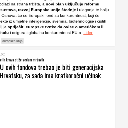
 odlazi na strana tržišta, a
novi plan uključuje reformu
 sustava, razvoj Europske unije štednje
i ulaganja te bolju
 Osnovat će se Europski fond za konkurentnost, koji će
jekte iz umjetne inteligencije, svemira, biotehnologije i čistih
lj je
spriječiti europske tvrtke da ovise o američkom ili
italu
i osigurati globalnu konkurentnost EU-a.
Lider
europska unija
:00)
lih krava stiže sedam mršavih
U-ovih fondova trebao je biti generacijska
 Hrvatsku, za sada ima kratkoročni učinak