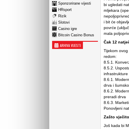
Sponzorirane vijesti
bi ugledati na
HRsport
mljekara (oper
Rizik
nepoljoprivred
i bit će objav
Slotovi
povrće (uključ
Casino igre
mala poljopri
Bitcoin Casino Bonus
Čak 12 natje
ARHIVA VIJESTI
Tijekom ovog 
redom:
8.5.1. Konver
8.5.2. Uspost
infrastrukture
8.6.1. Moderni
drva i šumsk
8.6.2. Moderni
preradi drva
8.6.3. Market
Ponovljeni nat
Zašto vječito
Još kada bi Mi