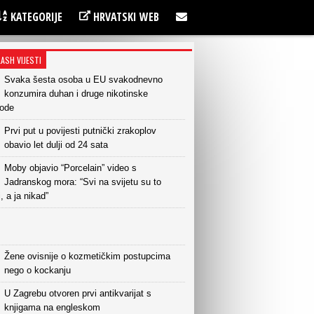
KATEGORIJE
HRVATSKI WEB
LASH VIJESTI
Svaka šesta osoba u EU svakodnevno
konzumira duhan i druge nikotinske
vode
Prvi put u povijesti putnički zrakoplov
obavio let dulji od 24 sata
Moby objavio “Porcelain” video s
Jadranskog mora: “Svi na svijetu su to
i, a ja nikad”
Žene ovisnije o kozmetičkim postupcima
nego o kockanju
U Zagrebu otvoren prvi antikvarijat s
knjigama na engleskom