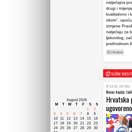
natječajna pra
drugi i mijenja
kvalitativno i 
okom“, upućuju
izmjene Pravi
natječaju za b
ljekovitog, za
prethodnom fi
EU fondovi
SLIČNE VIJESTI
13.02. (07:00)
Novac kaplje, tab
Hrvatska p
August 2026
M
T
W
T
F
S
S
ugovoreno
1
2
3
4
5
6
7
8
9
10
11
12
13
14
15
16
17
18
19
20
21
22
23
24
25
26
27
28
29
30