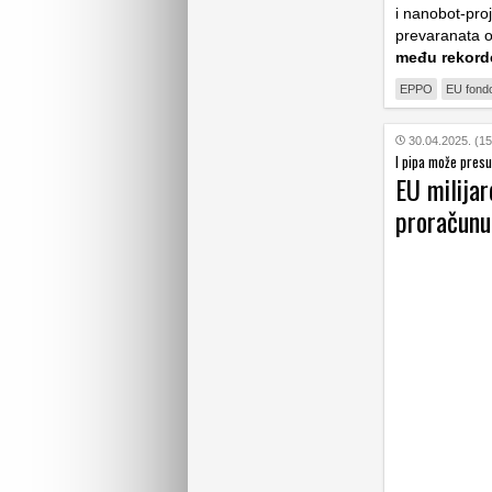
i nanobot-pro
prevaranata o
među rekord
EPPO
EU fond
30.04.2025. (15
I pipa može presu
EU milija
proračunu