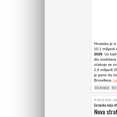
Hrvatska je i
10,1 milijardi
2026
. Uz kaš
dio sredstava
očekuje se zn
2,6 milijardi 
je jasno da će
Bruxellesa.
Li
EU fondovi
EU 
09.02.2025. (09
Europska unija ot
Nova strat