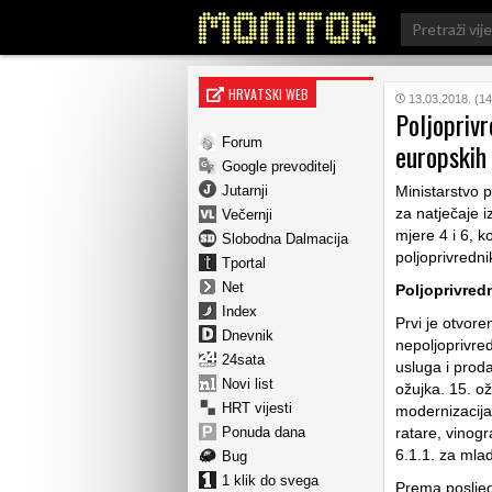
Search
for:
HRVATSKI WEB
13.03.2018. (14
Poljoprivr
Forum
europskih
Google prevoditelj
Jutarnji
Ministarstvo p
za natječaje 
Večernji
mjere 4 i 6, k
Slobodna Dalmacija
poljoprivredni
Tportal
Net
Poljoprivred
Index
Prvi je otvore
Dnevnik
nepoljoprivredn
24sata
usluga i proda
Novi list
ožujka. 15. ož
HRT vijesti
modernizacija
Ponuda dana
ratare, vinogr
6.1.1. za mlad
Bug
1 klik do svega
Prema posljed