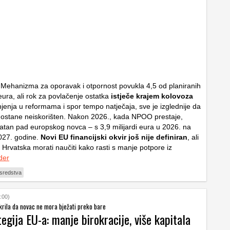
z Mehanizma za oporavak i otpornost povukla 4,5 od planiranih
 eura, ali rok za povlačenje ostatka
istječe krajem kolovoza
njenja u reformama i spor tempo natječaja, sve je izglednije da
 ostane neiskorišten. Nakon 2026., kada NPOO prestaje,
atan pad europskog novca – s 3,9 milijardi eura u 2026. na
2027. godine.
Novi EU financijski okvir još nije definiran
, ali
 Hrvatska morati naučiti kako rasti s manje potpore iz
der
sredstva
:00)
krila da novac ne mora bježati preko bare
egija EU-a: manje birokracije, više kapitala