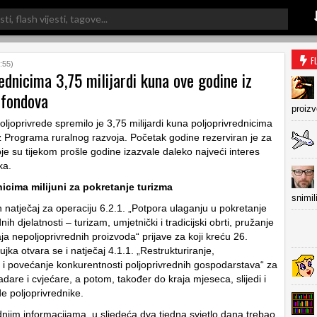
F
:55)
ednicima 3,75 milijardi kuna ove godine iz
 fondova
proiz
oljoprivrede spremilo je 3,75 milijardi kuna poljoprivrednicima
iz Programa ruralnog razvoja. Početak godine rezerviran je za
oje su tijekom prošle godine izazvale daleko najveći interes
ka.
nicima milijuni za pokretanje turizma
snimil
n natječaj za operaciju 6.2.1. „Potpora ulaganju u pokretanje
ih djelatnosti – turizam, umjetnički i tradicijski obrti, pružanje
ja nepoljoprivrednih proizvoda“ prijave za koji kreću 26.
ujka otvara se i natječaj 4.1.1. „Restrukturiranje,
 i povećanje konkurentnosti poljoprivrednih gospodarstava“ za
adare i cvjećare, a potom, također do kraja mjeseca, slijedi i
e poljoprivrednike.
njim informacijama, u sljedeća dva tjedna svjetlo dana trebao