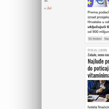
31
« Jul
Prema podacim
iznad prosjek
Hrvatske u o
uključujući 6
od 900 miliju
EU fondovi
Nac
01.01. (18:00)
Začudo, nema nas 
Najluđe p
do poticaj
vitaminim
hotela financ