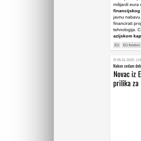
milijardi eura
financijskog
javnu nabavu.
financirati pro
tehnologija. Ci
azijskom kap
EU
EU fondovi
05.01.2025. (14
Nakon sedam debe
Novac iz E
prilika za