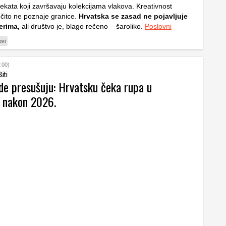
jekata koji završavaju kolekcijama vlakova. Kreativnost
čito ne poznaje granice.
Hrvatska se zasad ne pojavljuje
erima,
ali društvo je, blago rečeno – šaroliko.
Poslovni
ovi
:00)
šiti
rde presušuju: Hrvatsku čeka rupa u
 nakon 2026.