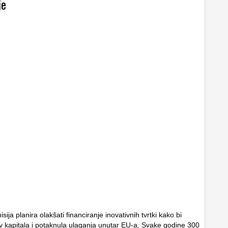
je
ija planira olakšati financiranje inovativnih tvrtki kako bi
ev kapitala i potaknula ulaganja unutar EU-a. Svake godine 300