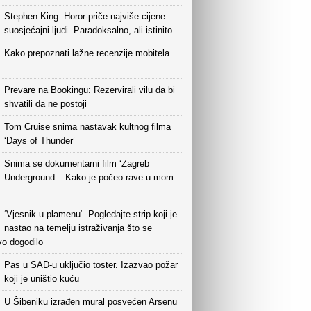
Stephen King: Horor-priče najviše cijene
suosjećajni ljudi. Paradoksalno, ali istinito
Kako prepoznati lažne recenzije mobitela
Prevare na Bookingu: Rezervirali vilu da bi
shvatili da ne postoji
Tom Cruise snima nastavak kultnog filma
‘Days of Thunder’
Snima se dokumentarni film ‘Zagreb
Underground – Kako je počeo rave u mom
‘Vjesnik u plamenu‘. Pogledajte strip koji je
nastao na temelju istraživanja što se
vo dogodilo
Pas u SAD-u uključio toster. Izazvao požar
koji je uništio kuću
U Šibeniku izrađen mural posvećen Arsenu