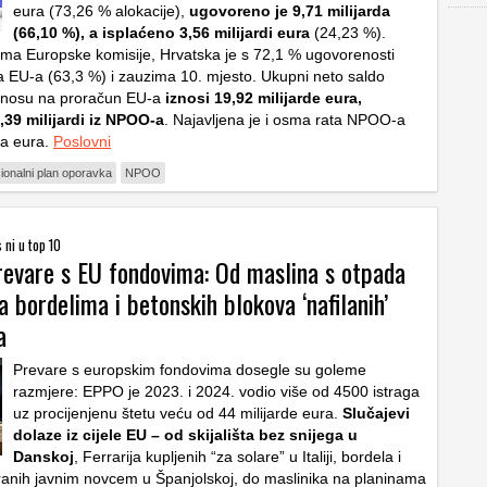
eura (73,26 % alokacije),
ugovoreno je 9,71 milijarda
(66,10 %), a isplaćeno 3,56 milijardi eura
(24,23 %).
a Europske komisije, Hrvatska je s 72,1 % ugovorenosti
a EU-a (63,3 %) i zauzima 10. mjesto. Ukupni neto saldo
dnosu na proračun EU-a
iznosi 19,92 milijarde eura,
,39 milijardi iz NPOO-a
. Najavljena je i osma rata NPOO-a
na eura.
Poslovni
ionalni plan oporavka
NPOO
ni u top 10
revare s EU fondovima: Od maslina s otpada
a bordelima i betonskih blokova ‘nafilanih’
a
Prevare s europskim fondovima dosegle su goleme
razmjere: EPPO je 2023. i 2024. vodio više od 4500 istraga
uz procijenjenu štetu veću od 44 milijarde eura.
Slučajevi
dolaze iz cijele EU – od skijališta bez snijega u
Danskoj
, Ferrarija kupljenih “za solare” u Italiji, bordela i
iranih javnim novcem u Španjolskoj, do maslinika na planinama