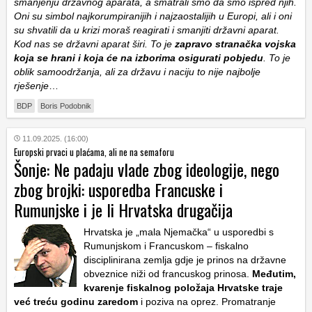
smanjenju državnog aparata, a smatrali smo da smo ispred njih.
Oni su simbol najkorumpiranijih i najzaostalijih u Europi, ali i oni
su shvatili da u krizi moraš reagirati i smanjiti državni aparat.
Kod nas se državni aparat širi. To je
zapravo stranačka vojska
koja se hrani i koja će na izborima osigurati pobjedu
. To je
oblik samoodržanja, ali za državu i naciju to nije najbolje
rješenje
…
BDP
Boris Podobnik
11.09.2025. (16:00)
Europski prvaci u plaćama, ali ne na semaforu
Šonje: Ne padaju vlade zbog ideologije, nego
zbog brojki: usporedba Francuske i
Rumunjske i je li Hrvatska drugačija
Hrvatska je „mala Njemačka“ u usporedbi s
Rumunjskom i Francuskom – fiskalno
disciplinirana zemlja gdje je prinos na državne
obveznice niži od francuskog prinosa.
Međutim,
kvarenje fiskalnog položaja Hrvatske traje
već treću godinu zaredom
i poziva na oprez. Promatranje