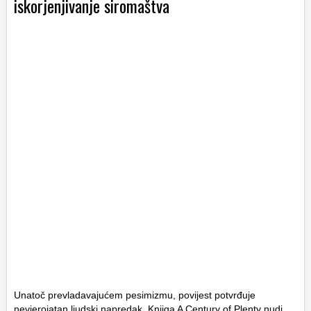
iskorjenjivanje siromaštva
Unatoč prevladavajućem pesimizmu, povijest potvrđuje
nevjerojatan ljudski napredak. Knjiga
A Century of Plenty
nudi