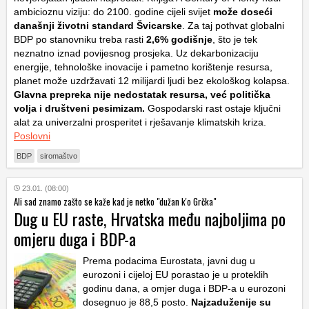
ambicioznu viziju: do 2100. godine cijeli svijet
može doseći
današnji životni standard Švicarske
. Za taj pothvat globalni
BDP po stanovniku treba rasti
2,6% godišnje
, što je tek
neznatno iznad povijesnog prosjeka. Uz dekarbonizaciju
energije, tehnološke inovacije i pametno korištenje resursa,
planet može uzdržavati 12 milijardi ljudi bez ekološkog kolapsa.
Glavna prepreka nije nedostatak resursa, već politička
volja i društveni pesimizam.
Gospodarski rast ostaje ključni
alat za univerzalni prosperitet i rješavanje klimatskih kriza.
Poslovni
BDP
siromaštvo
23.01. (08:00)
Ali sad znamo zašto se kaže kad je netko "dužan k'o Grčka"
Dug u EU raste, Hrvatska među najboljima po
omjeru duga i BDP-a
Prema podacima Eurostata, javni dug u
eurozoni i cijeloj EU porastao je u proteklih
godinu dana, a omjer duga i BDP-a u eurozoni
dosegnuo je 88,5 posto.
Najzaduženije su