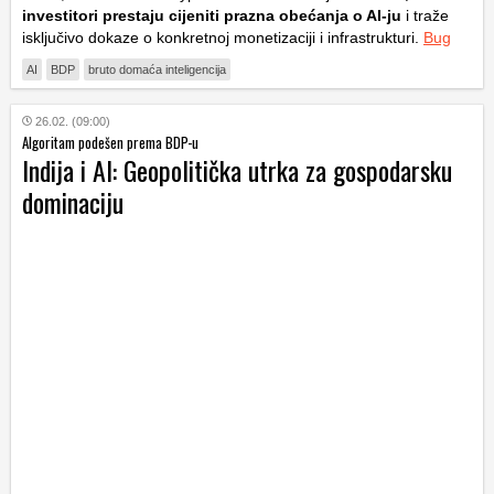
investitori prestaju cijeniti prazna obećanja o AI-ju
i traže
isključivo dokaze o konkretnoj monetizaciji i infrastrukturi.
Bug
AI
BDP
bruto domaća inteligencija
26.02. (09:00)
Algoritam podešen prema BDP-u
Indija i AI: Geopolitička utrka za gospodarsku
dominaciju