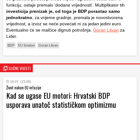
funkciju, ostaje premalo ‘dodane vrijednosti‘. Multiplikator tih
investicija prenizak je, od toga je BDP porastao samo
jednokratno
, za vrijeme gradnje, premala je novostvorena
vrijednost, a izvoz se neće povećati ni za jedan jedini euro.
Eventualno će se malčice dignuti potrošnja.
Goran Litvan
za
Lider.
BDP
EU fondovi
Goran Litvan
SLIČNE VIJESTI
18.07. (23:00)
Život nakon EU infuzije
Kad se ugase EU motori: Hrvatski BDP
usporava unatoč statističkom optimizmu