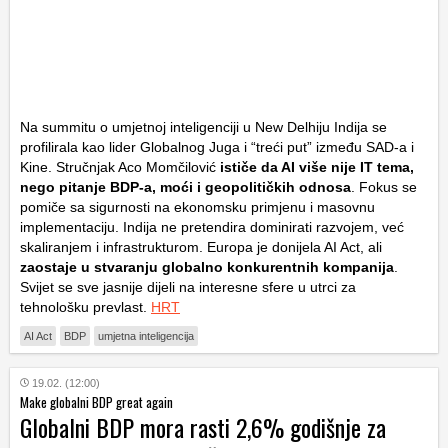
Na summitu o umjetnoj inteligenciji u New Delhiju Indija se
profilirala kao lider Globalnog Juga i “treći put” između SAD-a i
Kine. Stručnjak Aco Momčilović
ističe da AI više nije IT tema,
nego pitanje BDP-a, moći i geopolitičkih odnosa
. Fokus se
pomiče sa sigurnosti na ekonomsku primjenu i masovnu
implementaciju. Indija ne pretendira dominirati razvojem, već
skaliranjem i infrastrukturom. Europa je donijela AI Act, ali
zaostaje u stvaranju globalno konkurentnih kompanija
.
Svijet se sve jasnije dijeli na interesne sfere u utrci za
tehnološku prevlast.
HRT
AI Act
BDP
umjetna inteligencija
19.02. (12:00)
Make globalni BDP great again
Globalni BDP mora rasti 2,6% godišnje za