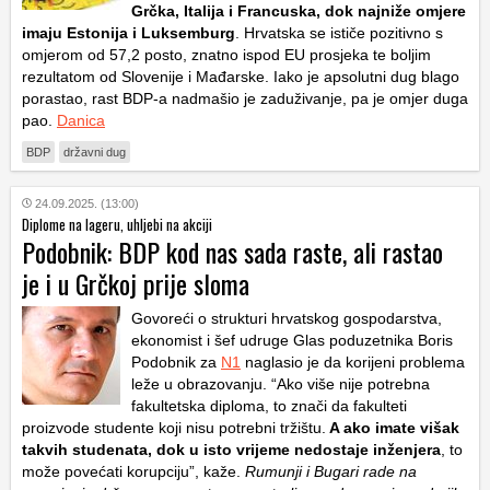
Grčka, Italija i Francuska, dok najniže omjere
imaju Estonija i Luksemburg
. Hrvatska se ističe pozitivno s
omjerom od 57,2 posto, znatno ispod EU prosjeka te boljim
rezultatom od Slovenije i Mađarske. Iako je apsolutni dug blago
porastao, rast BDP-a nadmašio je zaduživanje, pa je omjer duga
pao.
Danica
BDP
državni dug
24.09.2025. (13:00)
Diplome na lageru, uhljebi na akciji
Podobnik: BDP kod nas sada raste, ali rastao
je i u Grčkoj prije sloma
Govoreći o strukturi hrvatskog gospodarstva,
ekonomist i šef udruge Glas poduzetnika Boris
Podobnik za
N1
naglasio je da korijeni problema
leže u obrazovanju. “Ako više nije potrebna
fakultetska diploma, to znači da fakulteti
proizvode studente koji nisu potrebni tržištu.
A ako imate višak
takvih studenata, dok u isto vrijeme nedostaje inženjera
, to
može povećati korupciju”, kaže.
Rumunji i Bugari rade na