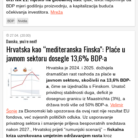
BDP mjeri godišnju proizvodnju, a kapitalizacija buduća
očekivanja investitora.
Mreža
BDP
Nvidia
27.04. (20:00)
Danska, you're next!
Hrvatska kao “mediteranska Finska”: Plaće u
javnom sektoru dosegle 13,6% BDP-a
Hrvatska je 2024. i 2025. doživjela
dramatičan rast rashoda za plaće
u
javnom sektoru, skočivši na
13,6% BDP-
a
, čime se izjednačila s Finskom. Unatoč
prividnoj stabilnosti duga, deficit je
dosegnuo granicu iz Maastrichta (3%), a
država troši više od 50% BDP-a.
Velimir
Šonje
za Ekonomski lab upozorava da ovaj rast nije rezultat EU
fondova, već svjesnih političkih odluka. Uz usporavanje
privatnog sektora i smanjenje priljeva bespovratnih sredstava
nakon 2027., Hrvatskoj prijeti “rumunjski scenarij” –
fiskalna
kriza uzrokovana umjetnim održavanjem rasta
kroz