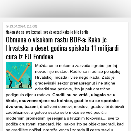
KATEGORIJE
13.04.2024. (11:00)
Nakon što se sve izgradi, sve će ostati kako je bilo i prije
Obmana o visokom rastu BDP-a: Kako je
HRVATSKI
Hrvatska u deset godina spiskala 11 milijardi
WEB
eura iz EU Fondova
Možda će to nekomu zazvučati grubo, jer taj
novac nije nestao. Radilo se i radi se po cijeloj
Hrvatskoj, možda i više nego ikada. Zato je
građevinski sektor prenapregnut i ne stigne
odraditi sve poslove, što je pak drastično
podignulo cijenu radova.
Gradili su se vrtići, ulagalo se u
škole, osuvremenjene su bolnice, gradile su se sportske
dvorane, bazeni
, društveni domovi, mostovi, gradovi bi dobivali
zaobilaznice, a gotovo svako selo može se već podičiti
modernim prometnim rješenjima s kružnim tokovima… sve to
podiže društveni standard. No, nakon što se objekt sagradi, kad
se gradilište počisti, prereže vrpca i zgrada ili cesta stavi u