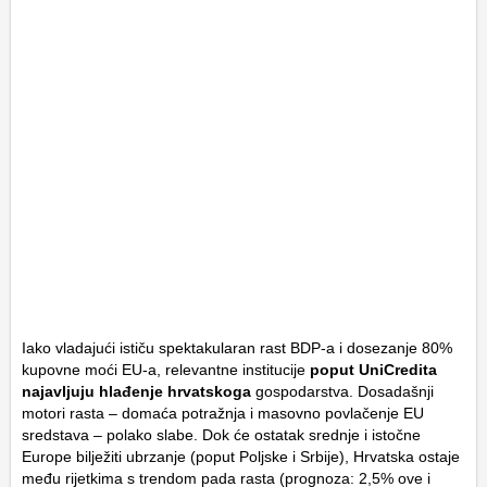
Iako vladajući ističu spektakularan rast BDP-a i dosezanje 80%
kupovne moći EU-a, relevantne institucije
poput UniCredita
najavljuju hlađenje hrvatskoga
gospodarstva. Dosadašnji
motori rasta – domaća potražnja i masovno povlačenje EU
sredstava – polako slabe. Dok će ostatak srednje i istočne
Europe bilježiti ubrzanje (poput Poljske i Srbije), Hrvatska ostaje
među rijetkima s trendom pada rasta (prognoza: 2,5% ove i