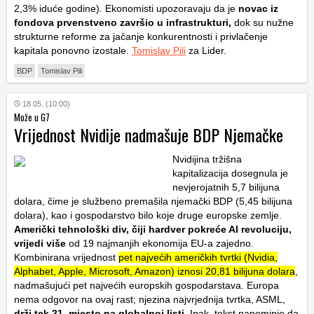
2,3% iduće godine). Ekonomisti upozoravaju da je
novac iz
fondova prvenstveno završio u infrastrukturi,
dok su nužne
strukturne reforme za jačanje konkurentnosti i privlačenje
kapitala ponovno izostale.
Tomislav Pili
za Lider.
BDP
Tomislav Pili
18.05. (10:00)
Može u G7
Vrijednost Nvidije nadmašuje BDP Njemačke
Nvidijina tržišna
kapitalizacija dosegnula je
nevjerojatnih 5,7 bilijuna
dolara, čime je službeno premašila njemački BDP (5,45 bilijuna
dolara), kao i gospodarstvo bilo koje druge europske zemlje.
Američki tehnološki div, čiji hardver pokreće AI revoluciju,
vrijedi više
od 19 najmanjih ekonomija EU-a zajedno.
Kombinirana vrijednost
pet najvećih američkih tvrtki (Nvidia,
Alphabet, Apple, Microsoft, Amazon) iznosi 20,81 bilijuna dolara
,
nadmašujući pet najvećih europskih gospodarstava. Europa
nema odgovor na ovaj rast; njezina najvrjednija tvrtka, ASML,
drži tek 21. mjesto na globalnoj listi.
Ipak, tekst napominje da