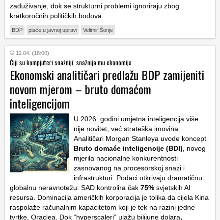
zaduživanje, dok se strukturni problemi ignoriraju zbog
kratkoročnih političkih bodova.
BDP
plaće u javnoj upravi
Velimir Šonje
12.04. (18:00)
Čiji su kompjuteri snažniji, snažnija mu ekonomija
Ekonomski analitičari predlažu BDP zamijeniti
novom mjerom – bruto domaćom
inteligencijom
U 2026. godini umjetna inteligencija više
nije novitet, već strateška imovina.
Analitičari Morgan Stanleya uvode koncept
Bruto domaće inteligencije (BDI)
, novog
mjerila nacionalne konkurentnosti
zasnovanog na procesorskoj snazi i
infrastrukturi. Podaci otkrivaju dramatičnu
globalnu neravnotežu: SAD kontrolira čak
75%
svjetskih AI
resursa. Dominacija američkih korporacija je tolika da cijela Kina
raspolaže računalnim kapacitetom koji je tek na razini jedne
tvrtke, Oraclea. Dok “hyperscaleri” ulažu bilijune dolara
,