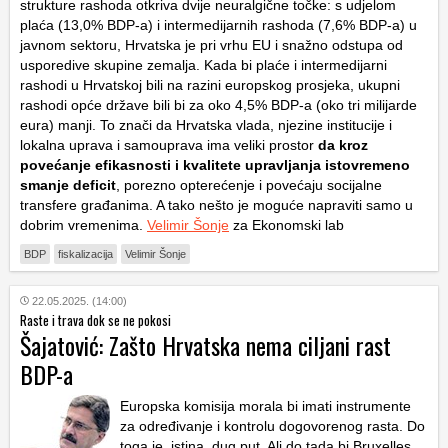
strukture rashoda otkriva dvije neuralgične točke: s udjelom
plaća (13,0% BDP-a) i intermedijarnih rashoda (7,6% BDP-a) u
javnom sektoru, Hrvatska je pri vrhu EU i snažno odstupa od
usporedive skupine zemalja. Kada bi plaće i intermedijarni
rashodi u Hrvatskoj bili na razini europskog prosjeka, ukupni
rashodi opće države bili bi za oko 4,5% BDP-a (oko tri milijarde
eura) manji. To znači da Hrvatska vlada, njezine institucije i
lokalna uprava i samouprava ima veliki prostor
da kroz
povećanje efikasnosti i kvalitete upravljanja istovremeno
smanje deficit
, porezno opterećenje i povećaju socijalne
transfere građanima. A tako nešto je moguće napraviti samo u
dobrim vremenima.
Velimir Šonje
za Ekonomski lab
BDP
fiskalizacija
Velimir Šonje
22.05.2025. (14:00)
Raste i trava dok se ne pokosi
Šajatović: Zašto Hrvatska nema ciljani rast
BDP-a
Europska komisija morala bi imati instrumente
za određivanje i kontrolu dogovorenog rasta. Do
toga je, istina, dug put. Ali do tada bi Bruxelles