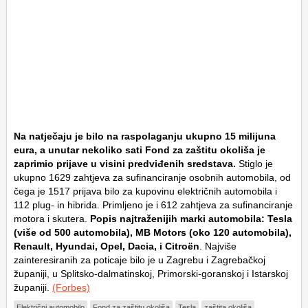
Na natječaju je bilo na raspolaganju ukupno 15 milijuna
eura, a unutar nekoliko sati Fond za zaštitu okoliša je
zaprimio prijave u visini predviđenih sredstava.
Stiglo je
ukupno 1629 zahtjeva za sufinanciranje osobnih automobila, od
čega je 1517 prijava bilo za kupovinu električnih automobila i
112 plug- in hibrida. Primljeno je i 612 zahtjeva za sufinanciranje
motora i skutera.
Popis najtraženijih marki automobila: Tesla
(više od 500 automobila), MB Motors (oko 120 automobila),
Renault, Hyundai, Opel, Dacia, i Citroën
. Najviše
zainteresiranih za poticaje bilo je u Zagrebu i Zagrebačkoj
županiji, u Splitsko-dalmatinskoj, Primorski-goranskoj i Istarskoj
županiji.
(Forbes)
Električni automobilo
Fond za zaštitu okoliša
Tesla
zaštita okoliša