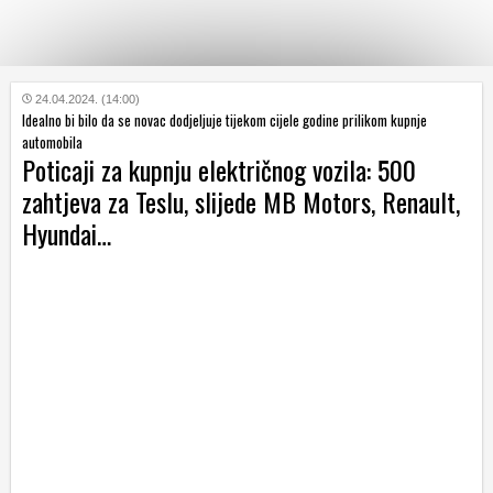
KATEGORIJE
24.04.2024. (14:00)
Idealno bi bilo da se novac dodjeljuje tijekom cijele godine prilikom kupnje
automobila
Poticaji za kupnju električnog vozila: 500
HRVATSKI
WEB
zahtjeva za Teslu, slijede MB Motors, Renault,
Hyundai…