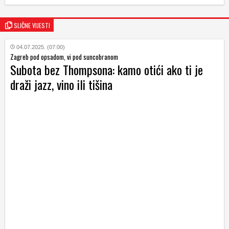
SLIČNE VIJESTI
04.07.2025. (07:00)
Zagreb pod opsadom, vi pod suncobranom
Subota bez Thompsona: kamo otići ako ti je
draži jazz, vino ili tišina