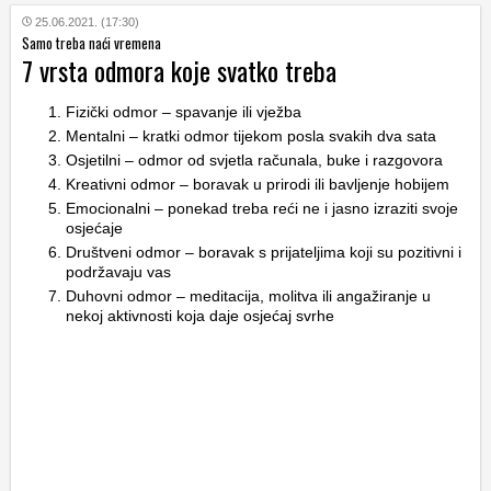
25.06.2021. (17:30)
Samo treba naći vremena
7 vrsta odmora koje svatko treba
Fizički odmor – spavanje ili vježba
Mentalni – kratki odmor tijekom posla svakih dva sata
Osjetilni – odmor od svjetla računala, buke i razgovora
Kreativni odmor – boravak u prirodi ili bavljenje hobijem
Emocionalni – ponekad treba reći ne i jasno izraziti svoje
osjećaje
Društveni odmor – boravak s prijateljima koji su pozitivni i
podržavaju vas
Duhovni odmor – meditacija, molitva ili angažiranje u
nekoj aktivnosti koja daje osjećaj svrhe