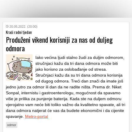
KATEGORIJE
20.05.2022. (20:00)
Kraći radni tjedan
Produženi vikend korisniji za nas od duljeg
HRVATSKI
odmora
WEB
Iako većina ljudi stalno žudi za duljim odmorom,
stručnjaci kažu da tri dana odmora može biti
jako korisno za oslobađanje od stresa.
Stručnjaci kažu da su tri dana odmora korisnija
od dugog odmora. Treći dan znači da imate još
jedno jutro za odmor ili dan da ne radite ništa. Prema dr. Niket
Sonpal, internistu i gastroenterologu, mogućnost da spavamo
više je prilika za punjenje baterija. Kada ste na duljem odmoru
vjerojatno vam neće biti toliko važno da kvalitetno spavate, ali tri
dana odmora natjerat će vas da budete ekonomični i da cijenite
spavanje.
Metro-portal
odmor