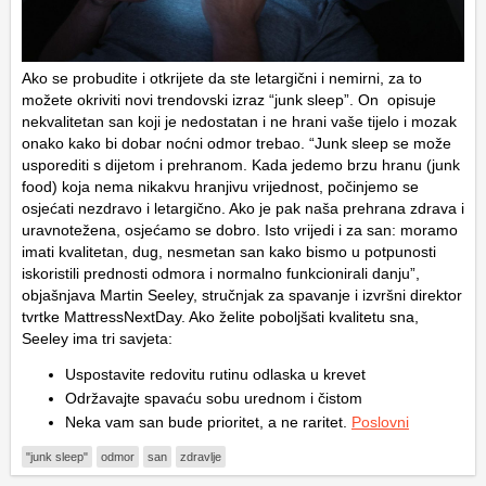
Ako se probudite i otkrijete da ste letargični i nemirni, za to
možete okriviti novi trendovski izraz “junk sleep”. On opisuje
nekvalitetan san koji je nedostatan i ne hrani vaše tijelo i mozak
onako kako bi dobar noćni odmor trebao. “Junk sleep se može
usporediti s dijetom i prehranom. Kada jedemo brzu hranu (junk
food) koja nema nikakvu hranjivu vrijednost, počinjemo se
osjećati nezdravo i letargično. Ako je pak naša prehrana zdrava i
uravnotežena, osjećamo se dobro. Isto vrijedi i za san: moramo
imati kvalitetan, dug, nesmetan san kako bismo u potpunosti
iskoristili prednosti odmora i normalno funkcionirali danju”,
objašnjava Martin Seeley, stručnjak za spavanje i izvršni direktor
tvrtke MattressNextDay. Ako želite poboljšati kvalitetu sna,
Seeley ima tri savjeta:
Uspostavite redovitu rutinu odlaska u krevet
Održavajte spavaću sobu urednom i čistom
Neka vam san bude prioritet, a ne raritet.
Poslovni
"junk sleep"
odmor
san
zdravlje