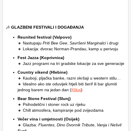
🎶
GLAZBENI FESTIVALI I DOGAĐANJA
Reunited festival (Valpovo)
🔸 Nastupaju
Priti Bee Gee
,
Savršeni Marginalci
i drugi
🔸 Lokacija: dvorac Norman-Prandau, kamp u perivoju
Fest Jazza (Koprivnica)
🔸 Jazz programi na tri gradske lokacije za sve generacije
Country vikend (Hlebine)
🔸 Kauboji, pljačka banke, razni okršaji u western stilu…
🔸 Idealno ako ste oduvijek htjeli biti šerif ili bar glumiti
jednog barem na jedan dan (
Klikaj
)
Bear Stone Festival (Slunj)
🔸 Psihodelični i stoner rock uz rijeku
🔸 Chill atmosfera, kampiranje pod zvijezdama
Večer vina i umjetnosti (Osijek)
🔸 Glazba:
Fluentes
,
Dino Dvornik Tribute
,
Vanja i Nešvil
Funk