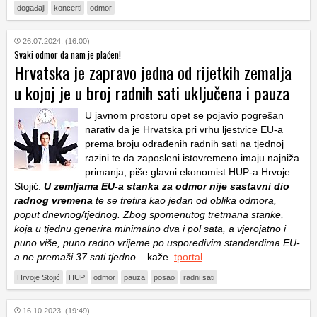
događaji
koncerti
odmor
26.07.2024. (16:00)
Svaki odmor da nam je plaćen!
Hrvatska je zapravo jedna od rijetkih zemalja
u kojoj je u broj radnih sati uključena i pauza
U javnom prostoru opet se pojavio pogrešan
narativ da je Hrvatska pri vrhu ljestvice EU-a
prema broju odrađenih radnih sati na tjednoj
razini te da zaposleni istovremeno imaju najniža
primanja, piše glavni ekonomist HUP-a Hrvoje
Stojić.
U zemljama EU-a stanka za odmor nije sastavni dio
radnog vremena
te se tretira kao jedan od oblika odmora,
poput dnevnog/tjednog. Zbog spomenutog tretmana stanke,
koja u tjednu generira minimalno dva i pol sata, a vjerojatno i
puno više, puno radno vrijeme po usporedivim standardima EU-
a ne premaši 37 sati tjedno –
kaže.
tportal
Hrvoje Stojić
HUP
odmor
pauza
posao
radni sati
16.10.2023. (19:49)