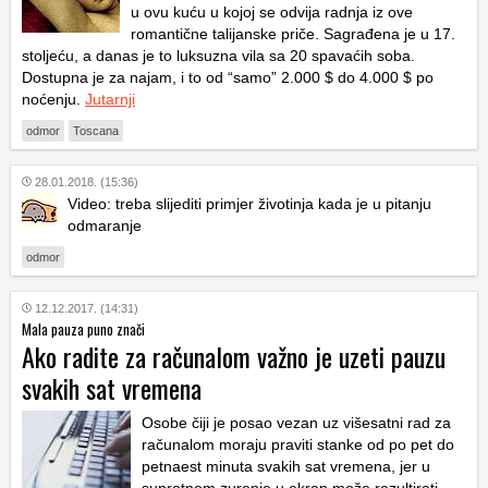
u ovu kuću u kojoj se odvija radnja iz ove
romantične talijanske priče. Sagrađena je u 17.
stoljeću, a danas je to luksuzna vila sa 20 spavaćih soba.
Dostupna je za najam, i to od “samo” 2.000 $ do 4.000 $ po
noćenju.
Jutarnji
odmor
Toscana
28.01.2018. (15:36)
Video: treba slijediti primjer životinja kada je u pitanju
odmaranje
odmor
12.12.2017. (14:31)
Mala pauza puno znači
Ako radite za računalom važno je uzeti pauzu
svakih sat vremena
Osobe čiji je posao vezan uz višesatni rad za
računalom moraju praviti stanke od po pet do
petnaest minuta svakih sat vremena, jer u
suprotnom zurenje u ekran može rezultirati