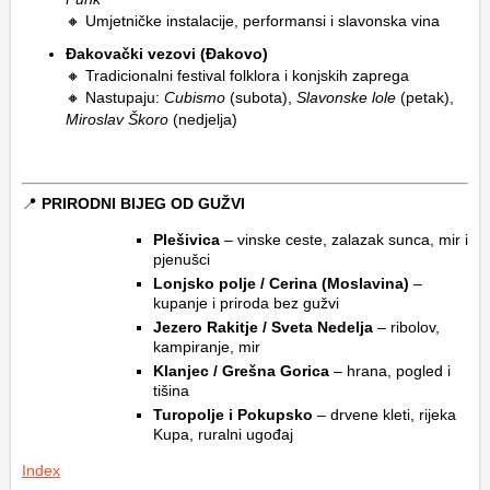
🔸 Umjetničke instalacije, performansi i slavonska vina
Đakovački vezovi (Đakovo)
🔸 Tradicionalni festival folklora i konjskih zaprega
🔸 Nastupaju:
Cubismo
(subota),
Slavonske lole
(petak),
Miroslav Škoro
(nedjelja)
📍
PRIRODNI BIJEG OD GUŽVI
Plešivica
– vinske ceste, zalazak sunca, mir i
pjenušci
Lonjsko polje / Cerina (Moslavina)
–
kupanje i priroda bez gužvi
Jezero Rakitje / Sveta Nedelja
– ribolov,
kampiranje, mir
Klanjec / Grešna Gorica
– hrana, pogled i
tišina
Turopolje i Pokupsko
– drvene kleti, rijeka
Kupa, ruralni ugođaj
Index