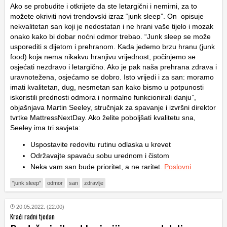
Ako se probudite i otkrijete da ste letargični i nemirni, za to
možete okriviti novi trendovski izraz “junk sleep”. On opisuje
nekvalitetan san koji je nedostatan i ne hrani vaše tijelo i mozak
onako kako bi dobar noćni odmor trebao. “Junk sleep se može
usporediti s dijetom i prehranom. Kada jedemo brzu hranu (junk
food) koja nema nikakvu hranjivu vrijednost, počinjemo se
osjećati nezdravo i letargično. Ako je pak naša prehrana zdrava i
uravnotežena, osjećamo se dobro. Isto vrijedi i za san: moramo
imati kvalitetan, dug, nesmetan san kako bismo u potpunosti
iskoristili prednosti odmora i normalno funkcionirali danju”,
objašnjava Martin Seeley, stručnjak za spavanje i izvršni direktor
tvrtke MattressNextDay. Ako želite poboljšati kvalitetu sna,
Seeley ima tri savjeta:
Uspostavite redovitu rutinu odlaska u krevet
Održavajte spavaću sobu urednom i čistom
Neka vam san bude prioritet, a ne raritet.
Poslovni
"junk sleep"
odmor
san
zdravlje
20.05.2022. (22:00)
Kraći radni tjedan