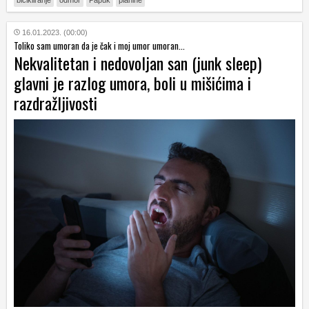
bicikliranje
odmor
Papuk
planine
16.01.2023. (00:00)
Toliko sam umoran da je čak i moj umor umoran...
Nekvalitetan i nedovoljan san (junk sleep)
glavni je razlog umora, boli u mišićima i
razdražljivosti