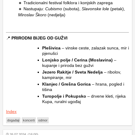
🔸 Tradicionalni festival folklora i konjskih zaprega
🔸 Nastupaju:
Cubismo
(subota),
Slavonske lole
(petak),
Miroslav Škoro
(nedjelja)
📍
PRIRODNI BIJEG OD GUŽVI
Plešivica
– vinske ceste, zalazak sunca, mir i
pjenušci
Lonjsko polje / Cerina (Moslavina)
–
kupanje i priroda bez gužvi
Jezero Rakitje / Sveta Nedelja
– ribolov,
kampiranje, mir
Klanjec / Grešna Gorica
– hrana, pogled i
tišina
Turopolje i Pokupsko
– drvene kleti, rijeka
Kupa, ruralni ugođaj
Index
događaji
koncerti
odmor
26.07.2024. (16:00)