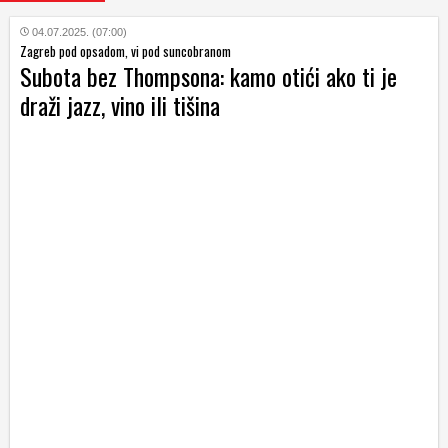
04.07.2025. (07:00)
Zagreb pod opsadom, vi pod suncobranom
Subota bez Thompsona: kamo otići ako ti je
draži jazz, vino ili tišina