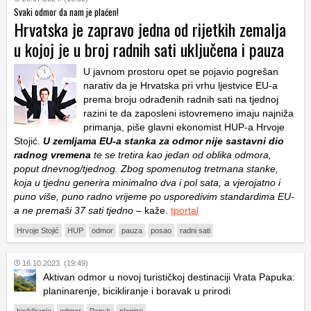
Svaki odmor da nam je plaćen!
Hrvatska je zapravo jedna od rijetkih zemalja
u kojoj je u broj radnih sati uključena i pauza
U javnom prostoru opet se pojavio pogrešan
narativ da je Hrvatska pri vrhu ljestvice EU-a
prema broju odrađenih radnih sati na tjednoj
razini te da zaposleni istovremeno imaju najniža
primanja, piše glavni ekonomist HUP-a Hrvoje
Stojić.
U zemljama EU-a stanka za odmor nije sastavni dio
radnog vremena
te se tretira kao jedan od oblika odmora,
poput dnevnog/tjednog. Zbog spomenutog tretmana stanke,
koja u tjednu generira minimalno dva i pol sata, a vjerojatno i
puno više, puno radno vrijeme po usporedivim standardima EU-
a ne premaši 37 sati tjedno –
kaže.
tportal
Hrvoje Stojić
HUP
odmor
pauza
posao
radni sati
16.10.2023. (19:49)
Aktivan odmor u novoj turističkoj destinaciji Vrata Papuka:
planinarenje, bicikliranje i boravak u prirodi