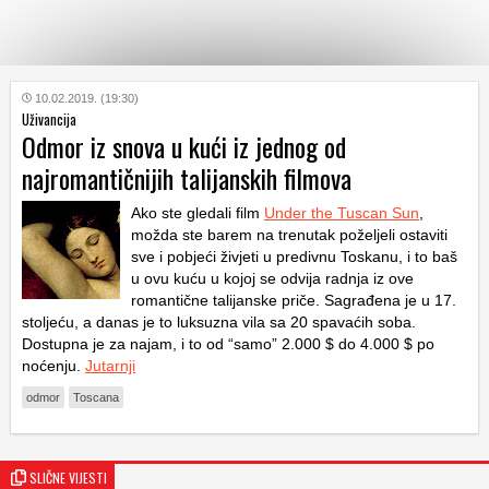
KATEGORIJE
10.02.2019. (19:30)
Uživancija
Odmor iz snova u kući iz jednog od
HRVATSKI
najromantičnijih talijanskih filmova
WEB
Ako ste gledali film
Under the Tuscan Sun
,
možda ste barem na trenutak poželjeli ostaviti
sve i pobjeći živjeti u predivnu Toskanu, i to baš
u ovu kuću u kojoj se odvija radnja iz ove
romantične talijanske priče. Sagrađena je u 17.
stoljeću, a danas je to luksuzna vila sa 20 spavaćih soba.
Dostupna je za najam, i to od “samo” 2.000 $ do 4.000 $ po
noćenju.
Jutarnji
odmor
Toscana
SLIČNE VIJESTI