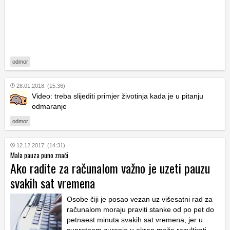
odmor
28.01.2018. (15:36)
Video: treba slijediti primjer životinja kada je u pitanju
odmaranje
odmor
12.12.2017. (14:31)
Mala pauza puno znači
Ako radite za računalom važno je uzeti pauzu
svakih sat vremena
Osobe čiji je posao vezan uz višesatni rad za
računalom moraju praviti stanke od po pet do
petnaest minuta svakih sat vremena, jer u
suprotnom zurenje u ekran može rezultirati