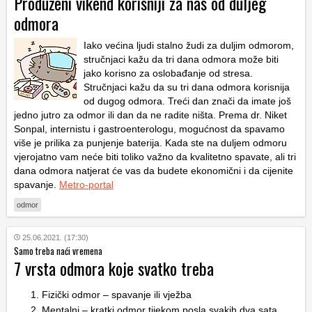
Produženi vikend korisniji za nas od duljeg
odmora
Iako većina ljudi stalno žudi za duljim odmorom,
stručnjaci kažu da tri dana odmora može biti
jako korisno za oslobađanje od stresa.
Stručnjaci kažu da su tri dana odmora korisnija
od dugog odmora. Treći dan znači da imate još
jedno jutro za odmor ili dan da ne radite ništa. Prema dr. Niket
Sonpal, internistu i gastroenterologu, mogućnost da spavamo
više je prilika za punjenje baterija. Kada ste na duljem odmoru
vjerojatno vam neće biti toliko važno da kvalitetno spavate, ali tri
dana odmora natjerat će vas da budete ekonomični i da cijenite
spavanje.
Metro-portal
odmor
25.06.2021. (17:30)
Samo treba naći vremena
7 vrsta odmora koje svatko treba
Fizički odmor – spavanje ili vježba
Mentalni – kratki odmor tijekom posla svakih dva sata