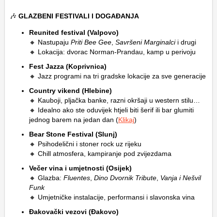
🎶
GLAZBENI FESTIVALI I DOGAĐANJA
Reunited festival (Valpovo)
🔸 Nastupaju
Priti Bee Gee
,
Savršeni Marginalci
i drugi
🔸 Lokacija: dvorac Norman-Prandau, kamp u perivoju
Fest Jazza (Koprivnica)
🔸 Jazz programi na tri gradske lokacije za sve generacije
Country vikend (Hlebine)
🔸 Kauboji, pljačka banke, razni okršaji u western stilu…
🔸 Idealno ako ste oduvijek htjeli biti šerif ili bar glumiti
jednog barem na jedan dan (
Klikaj
)
Bear Stone Festival (Slunj)
🔸 Psihodelični i stoner rock uz rijeku
🔸 Chill atmosfera, kampiranje pod zvijezdama
Večer vina i umjetnosti (Osijek)
🔸 Glazba:
Fluentes
,
Dino Dvornik Tribute
,
Vanja i Nešvil
Funk
🔸 Umjetničke instalacije, performansi i slavonska vina
Đakovački vezovi (Đakovo)