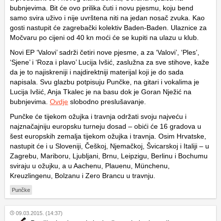
bubnjevima. Bit će ovo prilika čuti i novu pjesmu, koju bend
samo svira uživo i nije uvrštena niti na jedan nosač zvuka. Kao
gosti nastupit će zagrebački kolektiv Baden-Baden. Ulaznice za
Močvaru po cijeni od 40 kn moći će se kupiti na ulazu u klub.
Novi EP ‘Valovi’ sadrži četiri nove pjesme, a za ‘Valovi’, ‘Ples’,
‘Sjene’ i ‘Roza i plavo’ Lucija Ivšić, zaslužna za sve stihove, kaže
da je to najiskreniji i najdirektniji materijal koji je do sada
napisala. Svu glazbu potpisuju Punčke, na gitari i vokalima je
Lucija Ivšić, Anja Tkalec je na basu dok je Goran Nježić na
bubnjevima.
Ovdje
slobodno preslušavanje.
Punčke će tijekom ožujka i travnja održati svoju najveću i
najznačajniju europsku turneju dosad – obići će 16 gradova u
šest europskih zemalja tijekom ožujka i travnja. Osim Hrvatske,
nastupit će i u Sloveniji, Češkoj, Njemačkoj, Švicarskoj i Italiji – u
Zagrebu, Mariboru, Ljubljani, Brnu, Leipzigu, Berlinu i Bochumu
sviraju u ožujku, a u Aachenu, Plauenu, Münchenu,
Kreuzlingenu, Bolzanu i Zero Brancu u travnju.
Punčke
09.03.2015. (14:37)