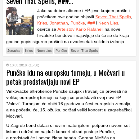
Seven That Spells, ###…
Jako su dobre albume i EP-jeve krajem prošle i
početkom ove godine objavili
Seven That Spells
,
Kries
,
Jonathan
,
Punčke
,
###
i
Neon Lies
,
osvrće se
Arteistov Karlo Rafaneli
na nove
hrvatske bendove i najavljuje da će se do kraja
godine popis sigurno proširiti na dvadesetak solidnih izdanja.
Jonathan
Kries
Neon Lies
Punčke
Seven That Spells
13.03.2018. (15:50)
Punčke idu na europsku turneju, u Močvari u
petak predstavljaju novi EP
Vinkovačke alt-rokerice Punčke ožujak i travanj će provesti na
velikoj europskoj turneji na kojoj će predstaviti svoj novi EP
‘Valovi’. Turnejom će obići 16 gradova u šest europskih zemalja,
a na početku će, 15. ožujka, održati veliki koncert u zagrebačkoj
Močvari.
U Zagreb bend dolazi s novim materijalom, potpuno novom set
listom i održat će najduži koncert otkad postoje Punčke,
a predstavit će i novog člana benda, Gorana Nježića na