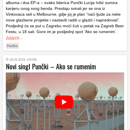
albuma i dva EP-a – ovako liderica Punčki Lucija Ivšić sumira
karijeru ovog svog benda. Prestaju svirati jer se ona iz
Vinkovaca seli u Melbourne, gdje joj je plan “naći ljude za neke
nove glazbene projekte i nastaviti raditi u glazbi i napredovati”.
Posljednji će se put u Zagrebu moći čuti u petak na Zagreb Beer
Festu, u 18 sati. Gore im je posljednji spot ‘Ako se rumenim’.
Jutarnji
…
Punčke
18.03.2019. (18:00)
Novi singl Punčki – Ako se rumenim