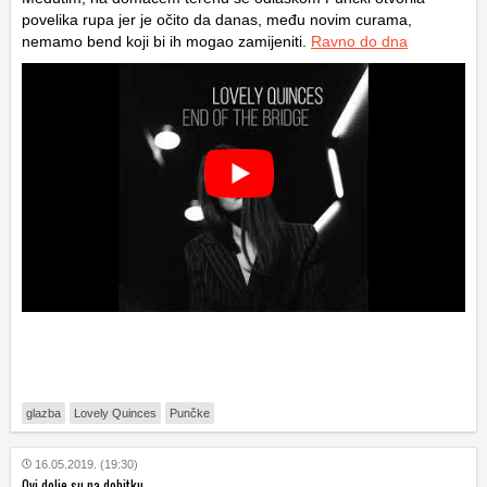
povelika rupa jer je očito da danas, među novim curama,
nemamo bend koji bi ih mogao zamijeniti.
Ravno do dna
glazba
Lovely Quinces
Punčke
16.05.2019. (19:30)
Ovi dolje su na dobitku