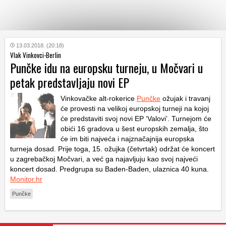
KATEGORIJE
13.03.2018. (20:18)
Vlak Vinkovci-Berlin
Punčke idu na europsku turneju, u Močvari u
HRVATSKI
petak predstavljaju novi EP
WEB
Vinkovačke alt-rokerice
Punčke
ožujak i travanj
će provesti na velikoj europskoj turneji na kojoj
će predstaviti svoj novi EP ‘Valovi’. Turnejom će
obići 16 gradova u šest europskih zemalja, što
će im biti najveća i najznačajnija europska
turneja dosad. Prije toga, 15. ožujka (četvrtak) održat će koncert
u zagrebačkoj Močvari, a već ga najavljuju kao svoj najveći
koncert dosad. Predgrupa su Baden-Baden, ulaznica 40 kuna.
Monitor.hr
Punčke