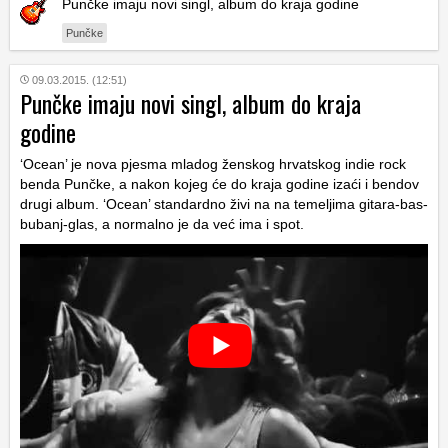
Punčke imaju novi singl, album do kraja godine
Punčke
09.03.2015. (12:51)
Punčke imaju novi singl, album do kraja
godine
‘Ocean’ je nova pjesma mladog ženskog hrvatskog indie rock
benda Punčke, a nakon kojeg će do kraja godine izaći i bendov
drugi album. ‘Ocean’ standardno živi na na temeljima gitara-bas-
bubanj-glas, a normalno je da već ima i spot.