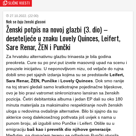
SLIČNE VIJESTI
27.10.2022. (22:00)
Nek se čuju ženski glasovi
Ženski potpis na novoj glazbi (3. dio) –
deseteljeće u znaku Lovely Quinces, Leifert,
Sare Renar, ŽEN i Punčki
Za hrvatsku alternativnu glazbu trinaesta je bila godina
preokreta. Cure su po prvi put izvele masovniji upad na scenu i
preuzele inicijativu. U neponovljivom nizu, od veljače do rujna
dobili smo pet sjajnih izdanja kojima su se predstavile
Leifert,
Sara Renar, ŽEN, Punčke
i
Lovely Quinces
. Dok smo ranije
na toj strani gledali samo kratkotrajne pojedinačne bljeskove,
ovo je bio pravi vatromet sinkronizirano lansiran sa ženskih
pozicija. Četiri debitantska albuma i jedan EP dali su oko 180
minuta materijala za maksimalno respektiranje novih ženskih
uloga u redovima ovdašnje alternative. Bilo bi sjajno da su
akterice ovog dalekosežnog pothvata još uvijek s nama u
punom broju, ali izgubili smo Punčke i Leifert. Otišle su u
emigraciju
baš kao i prevelik dio njihove generacije
.
Međutim, na domaćem terenu se odlaskom Punčki otvorila