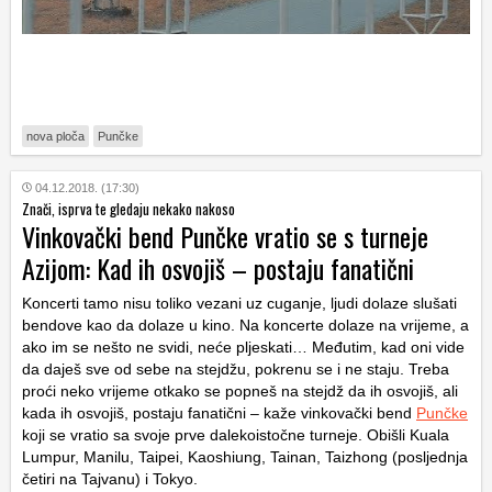
nova ploča
Punčke
04.12.2018. (17:30)
Znači, isprva te gledaju nekako nakoso
Vinkovački bend Punčke vratio se s turneje
Azijom: Kad ih osvojiš – postaju fanatični
Koncerti tamo nisu toliko vezani uz cuganje, ljudi dolaze slušati
bendove kao da dolaze u kino. Na koncerte dolaze na vrijeme, a
ako im se nešto ne svidi, neće pljeskati… Međutim, kad oni vide
da daješ sve od sebe na stejdžu, pokrenu se i ne staju. Treba
proći neko vrijeme otkako se popneš na stejdž da ih osvojiš, ali
kada ih osvojiš, postaju fanatični – kaže vinkovački bend
Punčke
koji se vratio sa svoje prve dalekoistočne turneje. Obišli Kuala
Lumpur, Manilu, Taipei, Kaoshiung, Tainan, Taizhong (posljednja
četiri na Tajvanu) i Tokyo.