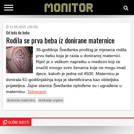
KATEGORIJE
11.06.2015. (06:25)
Od leda do beba
Rodila se prva beba iz donirane maternice
HRVATSKI
WEB
36-godišnja Šveđanka prošlog je mjeseca rodila
prvu bebu koja je rasla u doniranoj maternici.
Riječ je o velikom napretku u medicini koji će
značiti mnogo svim ženama koje ne mogu imati
djece, kakvih je jedna od 4500. Maternicu je
donirala 61-godišnjakinja koja je identificirana kao obiteljska
prijateljica. Jajne stanice Šveđanke oplođene su i ugrađene u
maternicu.
Telegraph
donirana maternica
doniranje organa
SLIČNE VIJESTI