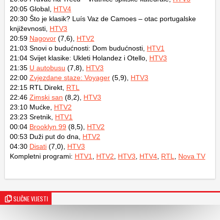
20:05 Global,
HTV4
20:30 Što je klasik? Luís Vaz de Camoes – otac portugalske
književnosti,
HTV3
20:59
Nagovor
(7,6),
HTV2
21:03 Snovi o budućnosti: Dom budućnosti,
HTV1
21:04 Svijet klasike: Ukleti Holandez i Otello,
HTV3
21:35
U autobusu
(7,8),
HTV3
22:00
Zvjezdane staze: Voyager
(5,9),
HTV3
22:15 RTL Direkt,
RTL
22:46
Zimski san
(8,2),
HTV3
23:10 Mućke,
HTV2
23:23 Sretnik,
HTV1
00:04
Brooklyn 99
(8,5),
HTV2
00:53 Duži put do dna,
HTV2
04:30
Disati
(7,0),
HTV3
Kompletni programi:
HTV1
,
HTV2
,
HTV3
,
HTV4
,
RTL
,
Nova TV
SLIČNE VIJESTI