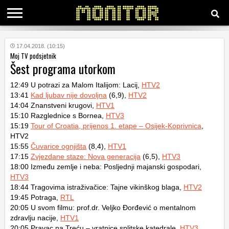
KATEGORIJE
17.04.2018. (10:15)
Moj TV podsjetnik
Šest programa utorkom
HRVATSKI
WEB
12:49 U potrazi za Malom Italijom: Lacij,
HTV2
13:41
Kad ljubav nije dovoljna
(6,9),
HTV2
14:04 Znanstveni krugovi,
HTV1
15:10 Razglednice s Bornea,
HTV3
15:19
Tour of Croatia, prijenos 1. etape – Osijek-Koprivnica
,
HTV2
15:55
Čuvarice ognjišta
(8,4),
HTV1
17:15
Zvjezdane staze: Nova generacija
(6,5),
HTV3
18:00 Između zemlje i neba: Posljednji majanski gospodari,
HTV3
18:44 Tragovima istraživačice: Tajne vikinškog blaga,
HTV2
19:45 Potraga,
RTL
20:05 U svom filmu: prof.dr. Veljko Đorđević o mentalnom
zdravlju nacije,
HTV1
20:05 Pravac na Treću – vratnice splitske katedrale,
HTV3