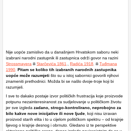
Nije uopće zamislivo da u današnjem Hrvatskom saboru neki
izabrani narodni zastupnik ili zastupnica održi govor na razini
Strossmayera
ili
Starčevića 1861
.,
Radića 1918
. ili
Tuđmana
1990
.
Pitam se koliko tih izabranih narodnih zastupnika
uopće može razumjeti
što su u istoj sabornici govorili njihovi
znameniti prethodnici. Možda bi se našlo dvoje-troje koji bi
razumjeli.
I sve to dakako postaje izvor političkih frustracija koje proizvode
potpunu nezainteresiranost za sudjelovanje u političkom životu
jer sve izgleda
zadano, strogo-kontrolirano, neprobojno za
bilo kakve nove inicijative ili nove ljude
, koji nisu izravan
proizvod starih elita i to u cijelom političkom spektru – od krajnje
lijevog o krajnje desnog i obrnuto. Gledano iz te perspektive