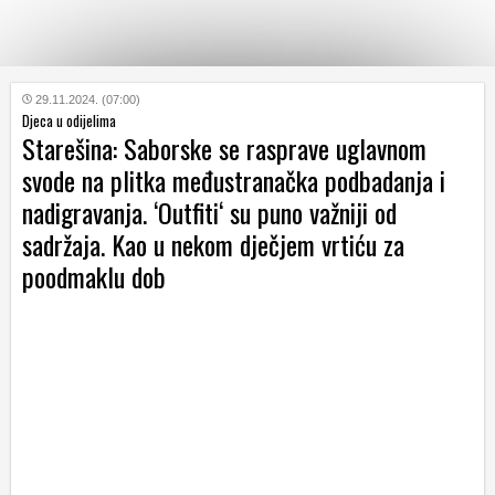
KATEGORIJE
29.11.2024. (07:00)
Djeca u odijelima
Starešina: Saborske se rasprave uglavnom
HRVATSKI
svode na plitka međustranačka podbadanja i
WEB
nadigravanja. ‘Outfiti‘ su puno važniji od
sadržaja. Kao u nekom dječjem vrtiću za
poodmaklu dob