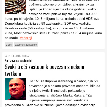
troškova izborne promiždbe, a krajni rok za
isplatu je konac siječnja iduće godine. Svako
osvojeno zastupničko mjesto ‘vrijedi’ 180.000
kuna, pa bi najviše, 10, 6 milijuna kuna, trebala dobiti HDZ-ova
Domoljubna koalicija sa 59 zastupnika. SDP-ova koalicija
Hrvatska raste (56 zastupnika), ima pravo na 10, 1 milijuna
kuna, Most nezavisnih lista (19 zastupnika) na 3, 4 milijuna kuna
naknade.
Večernji
izbori
saborski zastupnici
24.11.2015. (18:57)
Pa i zovu se zastupnici
Svaki treći zastupnik povezan s nekom
tvrtkom
Od 151 zastupnika izabranog u Sabor, njih 58
povezano je s nekom pravnom osobom, bilo da
je riječ o tvrtki ili instituciji, pokazalo je
istraživanje analitičara Marka Rakara. “Za
vrijeme kampanje imena svih kandidata
provedena su kroz sve službene i javno dostupne evidencije