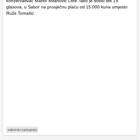
konzervativac Marko Milanović Litre. Iako je dobio tek 19
glasova, u Sabor na prosječnu plaću od 15.000 kuna umjesto
Ruže Tomašić.
saborski zastupnici