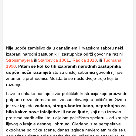
Nije uopće zamislivo da u današnjem Hrvatskom saboru neki
izabrani narodni zastupnik ili zastupnica održi govor na razini
Strossmayera
ili
Starčevića 1861
.,
Radića 1918
. ili
Tuđmana
1990
.
Pitam se koliko tih izabranih narodnih zastupnika
uopće može razumjeti
što su u istoj sabornici govorili njihovi
znameniti prethodnici. Možda bi se našlo dvoje-troje koji bi
razumjeli.
I sve to dakako postaje izvor političkih frustracija koje proizvode
potpunu nezainteresiranost za sudjelovanje u političkom životu
jer sve izgleda
zadano, strogo-kontrolirano, neprobojno za
bilo kakve nove inicijative ili nove ljude
, koji nisu izravan
proizvod starih elita i to u cijelom političkom spektru – od krajnje
lijevog o krajnje desnog i obrnuto. Gledano iz te perspektive
oktroirane političke scene, danas izgleda nevjerojatnim da se u
dogledno vrijeme pojavi netko tko će unijeti novu energiju u taj