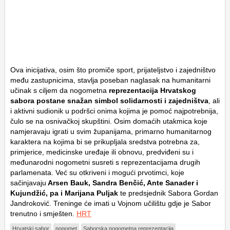
Ova inicijativa, osim što promiče sport, prijateljstvo i zajedništvo
među zastupnicima, stavlja poseban naglasak na humanitarni
učinak s ciljem da nogometna
reprezentacija Hrvatskog
sabora postane snažan simbol solidarnosti i zajedništva
, ali
i aktivni sudionik u podršci onima kojima je pomoć najpotrebnija,
čulo se na osnivačkoj skupštini. Osim domaćih utakmica koje
namjeravaju igrati u svim županijama, primarno humanitarnog
karaktera na kojima bi se prikupljala sredstva potrebna za,
primjerice, medicinske uređaje ili obnovu, predviđeni su i
međunarodni nogometni susreti s reprezentacijama drugih
parlamenata. Već su otkriveni i mogući prvotimci, koje
sačinjavaju
Arsen Bauk, Sandra Benčić, Ante Sanader i
Kujundžić, pa i Marijana Puljak
te predsjednik Sabora Gordan
Jandroković. Treninge će imati u Vojnom učilištu gdje je Sabor
trenutno i smješten.
HRT
Hrvatski sabor
nogomet
Saborska nogometna reprezentacija