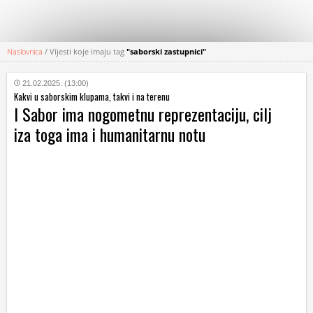
Naslovnica
/
Vijesti koje imaju tag
"saborski zastupnici"
KATEGORIJE
21.02.2025. (13:00)
Kakvi u saborskim klupama, takvi i na terenu
HRVATSKI
I Sabor ima nogometnu reprezentaciju, cilj
WEB
iza toga ima i humanitarnu notu