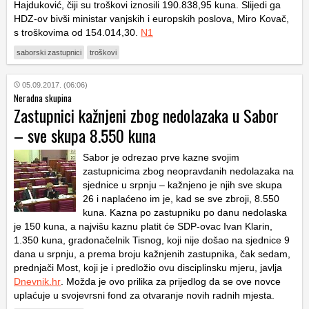
Hajduković, čiji su troškovi iznosili 190.838,95 kuna. Slijedi ga
HDZ-ov bivši ministar vanjskih i europskih poslova, Miro Kovač,
s troškovima od 154.014,30.
N1
saborski zastupnici
troškovi
05.09.2017. (06:06)
Neradna skupina
Zastupnici kažnjeni zbog nedolazaka u Sabor
– sve skupa 8.550 kuna
Sabor je odrezao prve kazne svojim
zastupnicima zbog neopravdanih nedolazaka na
sjednice u srpnju – kažnjeno je njih sve skupa
26 i naplaćeno im je, kad se sve zbroji, 8.550
kuna. Kazna po zastupniku po danu nedolaska
je 150 kuna, a najvišu kaznu platit će SDP-ovac Ivan Klarin,
1.350 kuna, gradonačelnik Tisnog, koji nije došao na sjednice 9
dana u srpnju, a prema broju kažnjenih zastupnika, čak sedam,
prednjači Most, koji je i predložio ovu disciplinsku mjeru, javlja
Dnevnik.hr
. Možda je ovo prilika za prijedlog da se ove novce
uplaćuje u svojevrsni fond za otvaranje novih radnih mjesta.