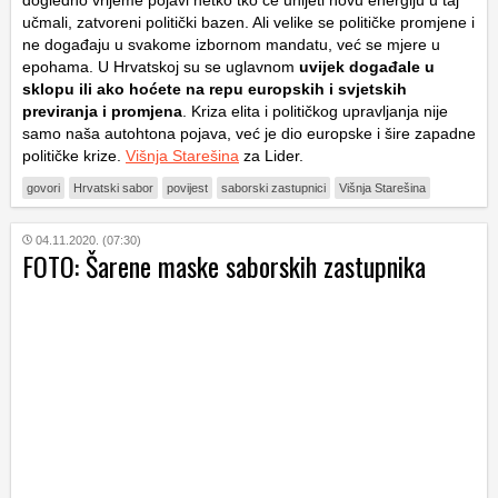
učmali, zatvoreni politički bazen. Ali velike se političke promjene i
ne događaju u svakome izbornom mandatu, već se mjere u
epohama. U Hrvatskoj su se uglavnom
uvijek događale u
sklopu ili ako hoćete na repu europskih i svjetskih
previranja i promjena
. Kriza elita i političkog upravljanja nije
samo naša autohtona pojava, već je dio europske i šire zapadne
političke krize.
Višnja Starešina
za Lider.
govori
Hrvatski sabor
povijest
saborski zastupnici
Višnja Starešina
04.11.2020. (07:30)
FOTO: Šarene maske saborskih zastupnika