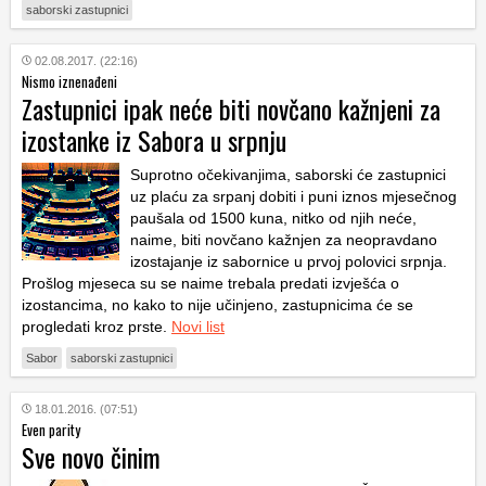
saborski zastupnici
02.08.2017. (22:16)
Nismo iznenađeni
Zastupnici ipak neće biti novčano kažnjeni za
izostanke iz Sabora u srpnju
Suprotno očekivanjima, saborski će zastupnici
uz plaću za srpanj dobiti i puni iznos mjesečnog
paušala od 1500 kuna, nitko od njih neće,
naime, biti novčano kažnjen za neopravdano
izostajanje iz sabornice u prvoj polovici srpnja.
Prošlog mjeseca su se naime trebala predati izvješća o
izostancima, no kako to nije učinjeno, zastupnicima će se
progledati kroz prste.
Novi list
Sabor
saborski zastupnici
18.01.2016. (07:51)
Even parity
Sve novo činim