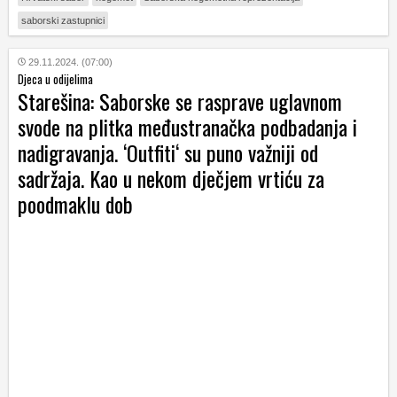
saborski zastupnici
29.11.2024. (07:00)
Djeca u odijelima
Starešina: Saborske se rasprave uglavnom
svode na plitka međustranačka podbadanja i
nadigravanja. ‘Outfiti‘ su puno važniji od
sadržaja. Kao u nekom dječjem vrtiću za
poodmaklu dob