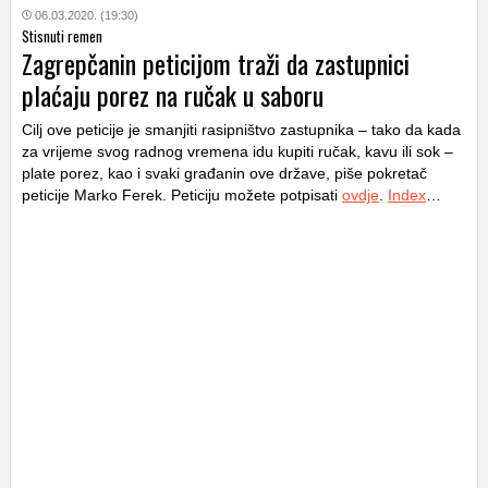
06.03.2020. (19:30)
Stisnuti remen
Zagrepčanin peticijom traži da zastupnici
plaćaju porez na ručak u saboru
Cilj ove peticije je smanjiti rasipništvo zastupnika – tako da kada
za vrijeme svog radnog vremena idu kupiti ručak, kavu ili sok –
plate porez, kao i svaki građanin ove države, piše pokretač
peticije Marko Ferek. Peticiju možete potpisati
ovdje
.
Index
…