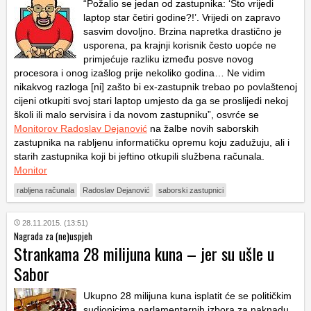
“Požalio se jedan od zastupnika: ‘Što vrijedi
laptop star četiri godine?!’. Vrijedi on zapravo
sasvim dovoljno. Brzina napretka drastično je
usporena, pa krajnji korisnik često uopće ne
primjećuje razliku između posve novog
procesora i onog izašlog prije nekoliko godina… Ne vidim
nikakvog razloga [ni] zašto bi ex-zastupnik trebao po povlaštenoj
cijeni otkupiti svoj stari laptop umjesto da ga se proslijedi nekoj
školi ili malo servisira i da novom zastupniku”, osvrće se
Monitorov Radoslav Dejanović
na žalbe novih saborskih
zastupnika na rabljenu informatičku opremu koju zadužuju, ali i
starih zastupnika koji bi jeftino otkupili službena računala.
Monitor
rabljena računala
Radoslav Dejanović
saborski zastupnici
28.11.2015. (13:51)
Nagrada za (ne)uspjeh
Strankama 28 milijuna kuna – jer su ušle u
Sabor
Ukupno 28 milijuna kuna isplatit će se političkim
sudionicima parlamentarnih izbora za naknadu