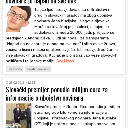
novinare je napad na sve nas
Tisuće ljudi prosvjedovale su u Bratislavi i
drugim slovačkim gradovima zbog ubojstva
novinara Jana Kucijaka i njegove djevojke.
Maršu u slovačkoj prijestolnici, u kojem je
sudjelovalo između 20.000 ljudi, priključio se i
predsjednik Andrej Kiska. Ljudi su hodali iza transparenta
“Napad na novinare je napad na sve nas” i slika dvoje žrtava,
većina u tišini i noseći upaljene svijeće. Isti prosvjedi održani u
više slovačkih gradova. Kuciak je bio istraživao veze slovačkih
političara i talijanske mafije.
Sky News
Jan Kuciak
ubojstvo novinara
28.02.2018. (12:15)
Slovački premijer ponudio milijun eura za
informacije o ubojstvu novinara
Slovački premijer Robert Fico ponudio je milijun
eura nagrade bilo kome za informacije o
ubojstvu istraživačkog novinara Jana Kuciaka
(27) koji je ubijen u nedjelju skupa sa svojom