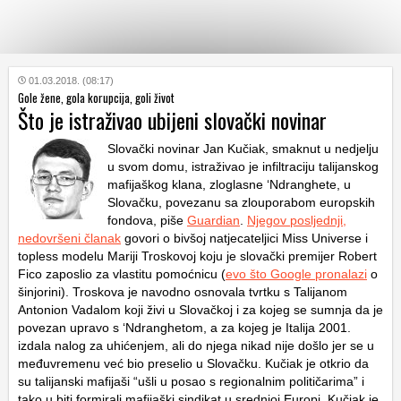
KATEGORIJE
01.03.2018. (08:17)
Gole žene, gola korupcija, goli život
Što je istraživao ubijeni slovački novinar
HRVATSKI
WEB
Slovački novinar Jan Kučiak, smaknut u nedjelju
u svom domu, istraživao je infiltraciju talijanskog
mafijaškog klana, zloglasne ‘Ndranghete, u
Slovačku, povezanu sa zlouporabom europskih
fondova, piše
Guardian
.
Njegov posljednji,
nedovršeni članak
govori o bivšoj natjecateljici Miss Universe i
topless modelu Mariji Troskovoj koju je slovački premijer Robert
Fico zaposlio za vlastitu pomoćnicu (
evo što Google pronalazi
o
šinjorini). Troskova je navodno osnovala tvrtku s Talijanom
Antonion Vadalom koji živi u Slovačkoj i za kojeg se sumnja da je
povezan upravo s ‘Ndranghetom, a za kojeg je Italija 2001.
izdala nalog za uhićenjem, ali do njega nikad nije došlo jer se u
međuvremenu već bio preselio u Slovačku. Kučiak je otkrio da
su talijanski mafijaši “ušli u posao s regionalnim političarima” i
tako u biti formirali mafijaški sindikat u srednjoj Europi. Kučiak je