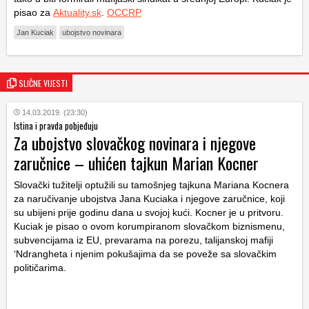
pisao za
Aktuality.sk
.
OCCRP
Jan Kuciak
ubojstvo novinara
SLIČNE VIJESTI
14.03.2019. (23:30)
Istina i pravda pobjeđuju
Za ubojstvo slovačkog novinara i njegove
zaručnice – uhićen tajkun Marian Kocner
Slovački tužitelji optužili su tamošnjeg tajkuna Mariana Kocnera
za naručivanje ubojstva Jana Kuciaka i njegove zaručnice, koji
su ubijeni prije godinu dana u svojoj kući. Kocner je u pritvoru.
Kuciak je pisao o ovom korumpiranom slovačkom biznismenu,
subvencijama iz EU, prevarama na porezu, talijanskoj mafiji
‘Ndrangheta i njenim pokušajima da se poveže sa slovačkim
političarima.